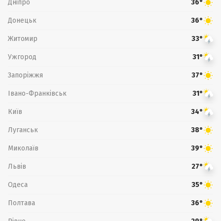
Дніпро
36°
Донецьк
36°
Житомир
33°
Ужгород
31°
Запоріжжя
37°
Івано-Франківськ
31°
Київ
34°
Луганськ
38°
Миколаїв
39°
Львів
27°
Одеса
35°
Полтава
36°