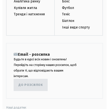
Аналітика ринку
Бокс
Купівля житла
Футбол
Тренди і натхнення
Теніс
Біатлон
Інші види спорту
Email - розсилка
Будьте в курсі всіх новин і оновлень!
Перейдіть на сторінку наших розсилок, щоб
обрати ті, що відповідають вашим
інтересам.
ДО РОЗСИЛОК
Наші додатки: