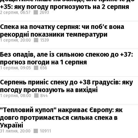
+35: яку погоду прогнозують на 2 серпня
2 серпня,
06:57
2693
Спека на початку серпня: чи поб'є вона
рекордні показники температури
1 серпня,
20:00
1539
Без опадів, але із сильною спекою до +37:
прогноз погоди на 1 серпня
1 серпня,
09:05
656
Серпень приніс спеку до +38 градусів: яку
погоду прогнозують на вихідні
1 серпня,
08:00
844
"Тепловий купол" накриває Європу: як
довго протримається сильна спека в
Україні
31 липня,
20:00
10911