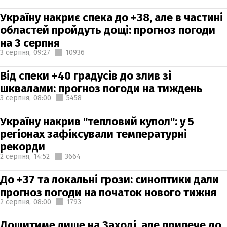
Україну накриє спека до +38, але в частині
областей пройдуть дощі: прогноз погоди
на 3 серпня
3 серпня,
09:27
10936
Від спеки +40 градусів до злив зі
шквалами: прогноз погоди на тиждень
3 серпня,
08:00
5458
Україну накрив "тепловий купол": у 5
регіонах зафіксували температурні
рекорди
2 серпня,
14:52
3664
До +37 та локальні грози: синоптики дали
прогноз погоди на початок нового тижня
2 серпня,
08:00
1793
Дощитиме лише на Заході, але припече до