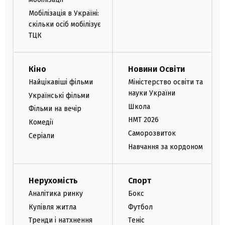
Мобілізація в Україні:
скільки осіб мобілізує
ТЦК
Кіно
Новини Освіти
Найцікавіші фільми
Міністерство освіти та
науки України
Українські фільми
Школа
Фільми на вечір
НМТ 2026
Комедії
Саморозвиток
Серіали
Навчання за кордоном
Нерухомість
Спорт
Аналітика ринку
Бокс
Купівля житла
Футбол
Тренди і натхнення
Теніс