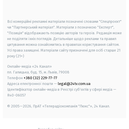
smart tv
samsung smart tv
Всі комерційні рекламні матеріали позначені словами "Спецпроєкт"
чи "Партнерський матеріал". Матеріали з позначкою "Експерт",
"Позиція" відображають позицію авторів та героїв. Редакція може
не поділяти їхніх поглядів. Детальніше щодо реклами та правил
цитування можна ознайомитись в правилах користування сайтом.
Усі права захищені.
Матеріали сайту призначені для осіб старше
21
року (21+)
Онлайн-медіа «24 Канал»
пл. Галицька, буд. 15, м. Львів, 79008
Телефон
+380 (32) 229-77-77
Адреса електронної пошти —
legal@24tv.com.ua
Ідентифікатор онлайн-медіа в Реєстрі суб'єктів у сфері медіа —
R40-06057
© 2005—2026,
ПрАТ «Телерадіокомпанія "Люкс"», 24 Канал.