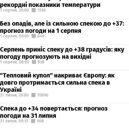
рекордні показники температури
1 серпня,
20:00
1536
Без опадів, але із сильною спекою до +37:
прогноз погоди на 1 серпня
1 серпня,
09:05
649
Серпень приніс спеку до +38 градусів: яку
погоду прогнозують на вихідні
1 серпня,
08:00
838
"Тепловий купол" накриває Європу: як
довго протримається сильна спека в
Україні
31 липня,
20:00
10896
Спека до +34 повертається: прогноз
погоди на 31 липня
31 липня,
09:15
908