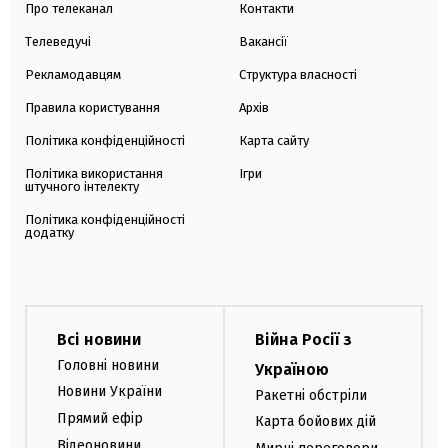
Про телеканал
Контакти
Телеведучі
Вакансії
Рекламодавцям
Структура власності
Правила користування
Архів
Політика конфіденційності
Карта сайту
Політика використання
Ігри
штучного інтелекту
Політика конфіденційності
додатку
Всі новини
Війна Росії з
Головні новини
Україною
Новини України
Ракетні обстріли
Прямий ефір
Карта бойових дій
Відеоновини