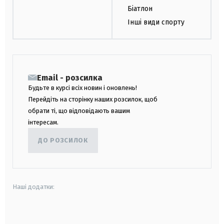
Біатлон
Інші види спорту
Email - розсилка
Будьте в курсі всіх новин і оновлень!
Перейдіть на сторінку наших розсилок, щоб
обрати ті, що відповідають вашим
інтересам.
ДО РОЗСИЛОК
Наші додатки:
android
apple