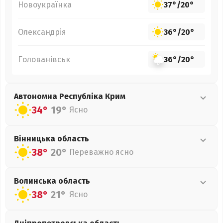
Новоукраїнка
37°
/
20°
Олександрія
36°
/
20°
Голованівськ
36°
/
20°
Автономна Республіка Крим
34°
19°
Ясно
Вінницька
область
38°
20°
Переважно ясно
Волинська
область
38°
21°
Ясно