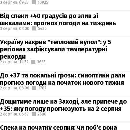
3 серпня,
09:27
10925
Від спеки +40 градусів до злив зі
шквалами: прогноз погоди на тиждень
3 серпня,
08:00
5436
Україну накрив "тепловий купол": у 5
регіонах зафіксували температурні
рекорди
2 серпня,
14:52
3635
До +37 та локальні грози: синоптики дали
прогноз погоди на початок нового тижня
2 серпня,
08:00
1787
Дощитиме лише на Заході, але припече до
+35: яку погоду прогнозують на 2 серпня
2 серпня,
06:57
2688
Спека на початку серпня: чи поб'є вона