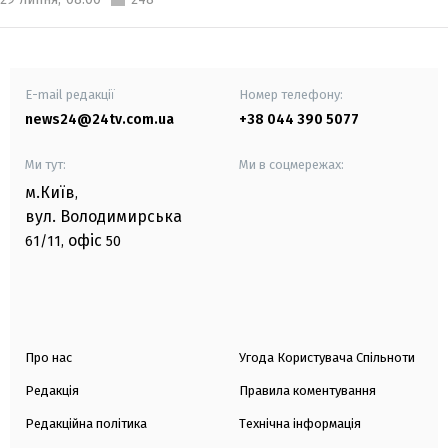
E-mail редакції
Номер телефону:
news24@24tv.com.ua
+38 044 390 5077
Ми тут:
Ми в соцмережах:
м.Київ
,
вул. Володимирська
офіс
61/11,
50
Про нас
Угода Користувача Спільноти
Редакція
Правила коментування
Редакційна політика
Технічна інформація