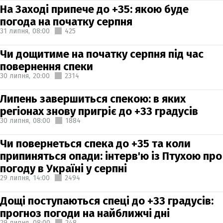
На Заході припече до +35: якою буде
погода на початку серпня
31 липня,
08:00
425
Чи дощитиме на початку серпня під час
повернення спеки
30 липня,
20:00
2314
Липень завершиться спекою: в яких
регіонах знову пригріє до +33 градусів
30 липня,
08:00
1884
Чи повернеться спека до +35 та коли
припиняться опади: інтерв'ю із Птухою про
погоду в Україні у серпні
29 липня,
14:00
2494
Дощі поступаються спеці до +33 градусів:
прогноз погоди на найближчі дні
29 липня,
08:00
248