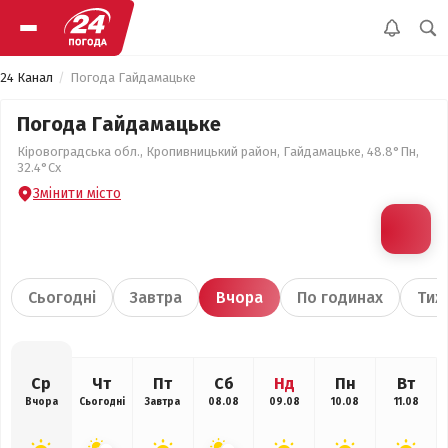
24 Канал
Погода Гайдамацьке
Погода Гайдамацьке
Кіровоградська обл., Кропивницький район, Гайдамацьке, 48.8°Пн,
32.4°Сх
Змінити місто
Сьогодні
Завтра
Вчора
По годинах
Тиж
Ср
Чт
Пт
Сб
Нд
Пн
Вт
Вчора
Сьогодні
Завтра
08.08
09.08
10.08
11.08