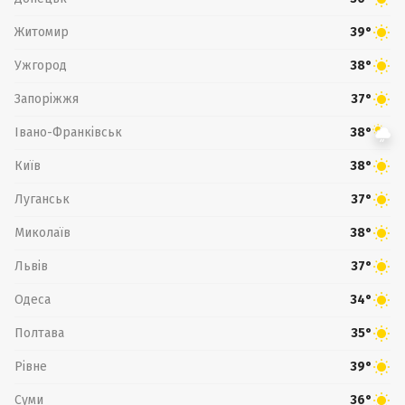
Житомир
39°
Ужгород
38°
Запоріжжя
37°
Івано-Франківськ
38°
Київ
38°
Луганськ
37°
Миколаїв
38°
Львів
37°
Одеса
34°
Полтава
35°
Рівне
39°
Суми
36°