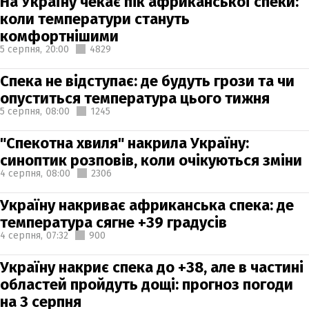
На Україну чекає пік африканської спеки:
коли температури стануть
комфортнішими
5 серпня,
20:00
4829
Спека не відступає: де будуть грози та чи
опуститься температура цього тижня
5 серпня,
08:00
1245
"Спекотна хвиля" накрила Україну:
синоптик розповів, коли очікуються зміни
4 серпня,
08:00
2306
Україну накриває африканська спека: де
температура сягне +39 градусів
4 серпня,
07:32
900
Україну накриє спека до +38, але в частині
областей пройдуть дощі: прогноз погоди
на 3 серпня