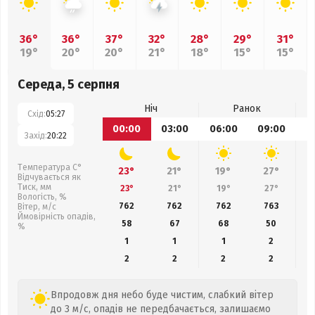
36°
36°
37°
32°
28°
29°
31°
19°
20°
20°
21°
18°
15°
15°
Середа, 5 серпня
Ніч
Ранок
Схід:
05:27
00:00
03:00
06:00
09:00
1
Захід:
20:22
Температура С°
23°
21°
19°
27°
Відчувається як
Тиск, мм
23°
21°
19°
27°
Вологість, %
762
762
762
763
Вітер, м/с
Ймовірність опадів,
58
67
68
50
%
1
1
1
2
2
2
2
2
Впродовж дня небо буде чистим, слабкий вітер
до 3 м/с, опадів не передбачається, залишаємо