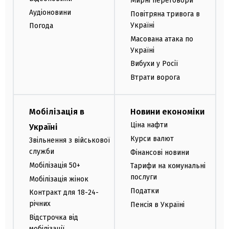
Мирні переговори
Аудіоновини
Повітряна тривога в
Україні
Погода
Масована атака по
Україні
Вибухи у Росії
Втрати ворога
Мобілізація в
Новини економіки
Ціна нафти
Україні
Курси валют
Звільнення з військової
служби
Фінансові новини
Мобілізація 50+
Тарифи на комунальні
послуги
Мобілізація жінок
Податки
Контракт для 18-24-
річних
Пенсія в Україні
Відстрочка від
мобілізації