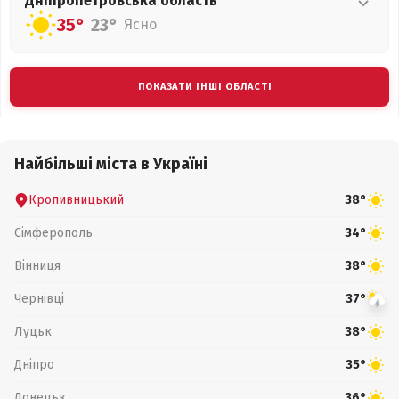
Дніпропетровська
область
35°
23°
Ясно
ПОКАЗАТИ ІНШІ ОБЛАСТІ
Найбільші міста в Україні
Кропивницький
38°
Сімферополь
34°
Вінниця
38°
Чернівці
37°
Луцьк
38°
Дніпро
35°
Донецьк
36°