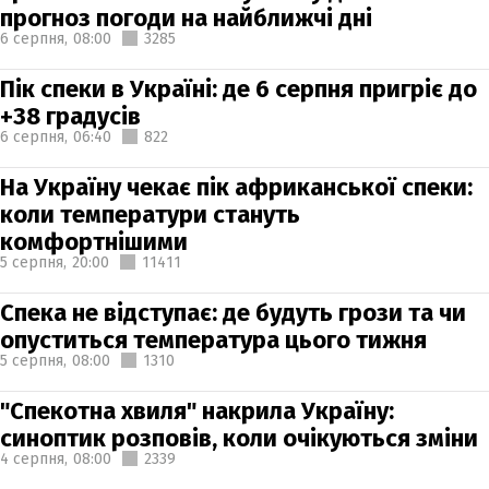
прогноз погоди на найближчі дні
6 серпня,
08:00
3285
Пік спеки в Україні: де 6 серпня пригріє до
+38 градусів
6 серпня,
06:40
822
На Україну чекає пік африканської спеки:
коли температури стануть
комфортнішими
5 серпня,
20:00
11411
Спека не відступає: де будуть грози та чи
опуститься температура цього тижня
5 серпня,
08:00
1310
"Спекотна хвиля" накрила Україну:
синоптик розповів, коли очікуються зміни
4 серпня,
08:00
2339