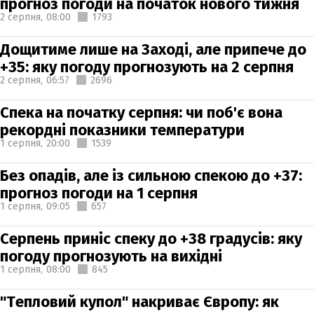
прогноз погоди на початок нового тижня
2 серпня,
08:00
1793
Дощитиме лише на Заході, але припече до
+35: яку погоду прогнозують на 2 серпня
2 серпня,
06:57
2696
Спека на початку серпня: чи поб'є вона
рекордні показники температури
1 серпня,
20:00
1539
Без опадів, але із сильною спекою до +37:
прогноз погоди на 1 серпня
1 серпня,
09:05
657
Серпень приніс спеку до +38 градусів: яку
погоду прогнозують на вихідні
1 серпня,
08:00
845
"Тепловий купол" накриває Європу: як