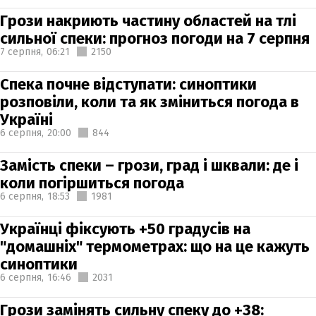
Грози накриють частину областей на тлі
сильної спеки: прогноз погоди на 7 серпня
7 серпня,
06:21
2150
Спека почне відступати: синоптики
розповіли, коли та як зміниться погода в
Україні
6 серпня,
20:00
844
Замість спеки – грози, град і шквали: де і
коли погіршиться погода
6 серпня,
18:53
1981
Українці фіксують +50 градусів на
"домашніх" термометрах: що на це кажуть
синоптики
6 серпня,
16:46
2031
Грози замінять сильну спеку до +38: