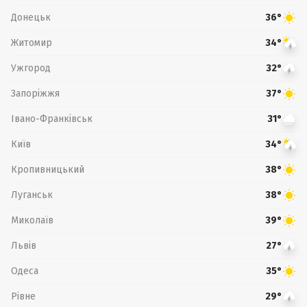
Донецьк
36°
Житомир
34°
Ужгород
32°
Запоріжжя
37°
Івано-Франківськ
31°
Київ
34°
Кропивницький
38°
Луганськ
38°
Миколаїв
39°
Львів
27°
Одеса
35°
Рівне
29°