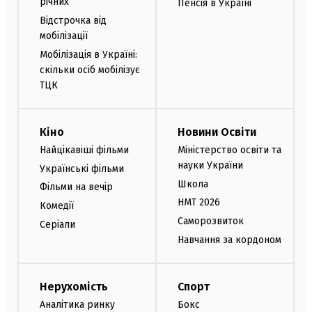
річних
Пенсія в Україні
Відстрочка від
мобілізації
Мобілізація в Україні:
скільки осіб мобілізує
ТЦК
Кіно
Новини Освіти
Найцікавіші фільми
Міністерство освіти та
науки України
Українські фільми
Школа
Фільми на вечір
НМТ 2026
Комедії
Саморозвиток
Серіали
Навчання за кордоном
Нерухомість
Спорт
Аналітика ринку
Бокс