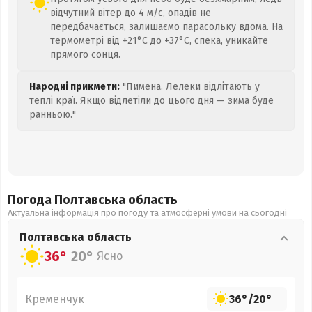
відчутний вітер до 4 м/с, опадів не
передбачається, залишаємо парасольку вдома. На
термометрі від +21°C до +37°C, спека, уникайте
прямого сонця.
Народні прикмети:
"Пимена. Лелеки відлітають у
теплі краї. Якщо відлетіли до цього дня — зима буде
ранньою."
Погода Полтавська
область
Актуальна інформація про погоду та атмосферні умови на сьогодні
Полтавська
область
36°
20°
Ясно
Кременчук
36°
/
20°