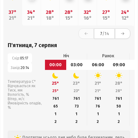
37°
34°
28°
28°
32°
27°
24°
21°
21°
18°
15°
16°
15°
12°
7
/14
П'ятниця, 7 серпня
Ніч
Ранок
Схід:
05:17
00:00
03:00
06:00
09:00
1
Захід:
20:14
Температура С°
25°
23°
21°
28°
Відчувається як
Тиск, мм
25°
23°
21°
28°
Вологість, %
761
761
761
761
Вітер, м/с
Ймовірність опадів,
65
73
76
50
%
1
1
1
1
2
2
2
2
Протягом усього дня небо буде безхмарним, ледь