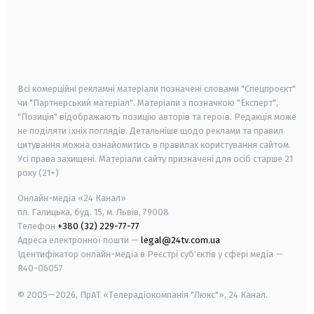
android
apple
smart tv
samsung smart tv
Всі комерційні рекламні матеріали позначені словами "Спецпроєкт"
чи "Партнерський матеріал". Матеріали з позначкою "Експерт",
"Позиція" відображають позицію авторів та героїв. Редакція може
не поділяти їхніх поглядів. Детальніше щодо реклами та правил
цитування можна ознайомитись в правилах користування сайтом.
Усі права захищені.
Матеріали сайту призначені для осіб старше
21
року (21+)
Онлайн-медіа «24 Канал»
пл. Галицька, буд. 15, м. Львів, 79008
Телефон
+380 (32) 229-77-77
Адреса електронної пошти —
legal@24tv.com.ua
Ідентифікатор онлайн-медіа в Реєстрі суб'єктів у сфері медіа —
R40-06057
© 2005—2026,
ПрАТ «Телерадіокомпанія "Люкс"», 24 Канал.