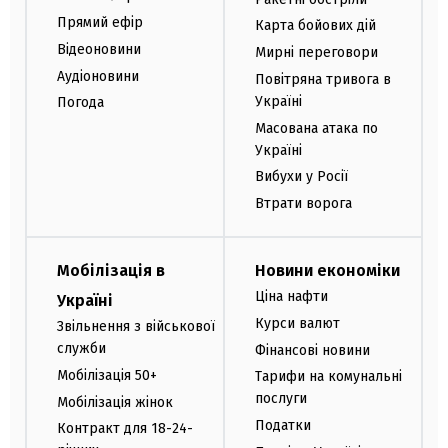
Прямий ефір
Карта бойових дій
Відеоновини
Мирні переговори
Аудіоновини
Повітряна тривога в
Україні
Погода
Масована атака по
Україні
Вибухи у Росії
Втрати ворога
Мобілізація в
Новини економіки
Ціна нафти
Україні
Курси валют
Звільнення з військової
служби
Фінансові новини
Мобілізація 50+
Тарифи на комунальні
послуги
Мобілізація жінок
Податки
Контракт для 18-24-