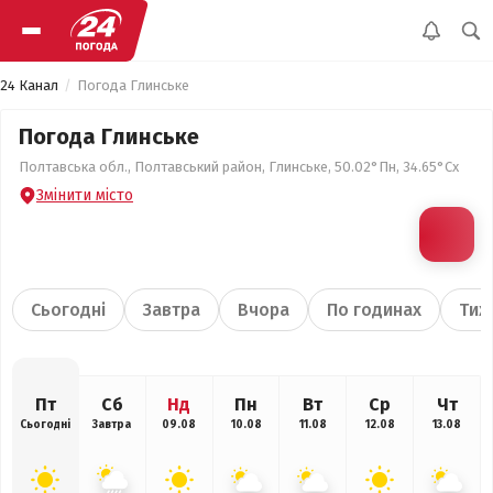
24 Канал
Погода Глинське
Погода Глинське
Полтавська обл., Полтавський район, Глинське, 50.02°Пн, 34.65°Сх
Змінити місто
Сьогодні
Завтра
Вчора
По годинах
Тиж
Пт
Сб
Нд
Пн
Вт
Ср
Чт
Сьогодні
Завтра
09.08
10.08
11.08
12.08
13.08