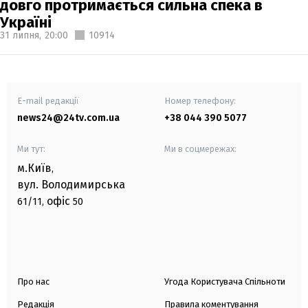
довго протримається сильна спека в
Україні
31 липня,
20:00
10914
E-mail редакції
Номер телефону:
news24@24tv.com.ua
+38 044 390 5077
Ми тут:
Ми в соцмережах:
м.Київ
,
вул. Володимирська
офіс
61/11,
50
Про нас
Угода Користувача Спільноти
Редакція
Правила коментування