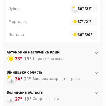
Лубни
36°
/
21°
Миргород
37°
/
21°
Полтава
36°
/
20°
Автономна Республіка Крим
33°
19°
Переважно ясно
Вінницька
область
34°
21°
Мінлива хмарність, грози
Волинська
область
27°
19°
Хмарно, грози