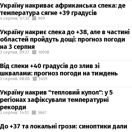
Україну накриває африканська спека: де
температура сягне +39 градусів
4 серпня,
07:32
909
Україну накриє спека до +38, але в частині
областей пройдуть дощі: прогноз погоди
на 3 серпня
3 серпня,
09:27
10938
Від спеки +40 градусів до злив зі
шквалами: прогноз погоди на тиждень
3 серпня,
08:00
5459
Україну накрив "тепловий купол": у 5
регіонах зафіксували температурні
рекорди
2 серпня,
14:52
3667
До +37 та локальні грози: синоптики дали