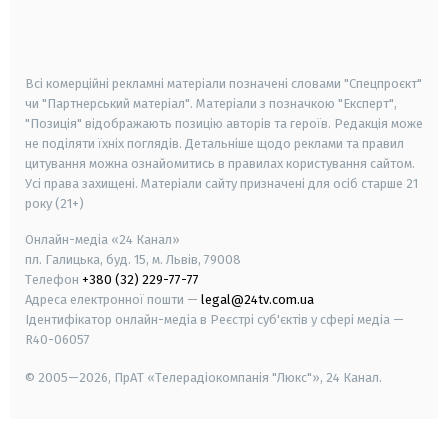
smart tv
samsung smart tv
Всі комерційні рекламні матеріали позначені словами "Спецпроєкт"
чи "Партнерський матеріал". Матеріали з позначкою "Експерт",
"Позиція" відображають позицію авторів та героїв. Редакція може
не поділяти їхніх поглядів. Детальніше щодо реклами та правил
цитування можна ознайомитись в правилах користування сайтом.
Усі права захищені.
Матеріали сайту призначені для осіб старше
21
року (21+)
Онлайн-медіа «24 Канал»
пл. Галицька, буд. 15, м. Львів, 79008
Телефон
+380 (32) 229-77-77
Адреса електронної пошти —
legal@24tv.com.ua
Ідентифікатор онлайн-медіа в Реєстрі суб'єктів у сфері медіа —
R40-06057
© 2005—2026,
ПрАТ «Телерадіокомпанія "Люкс"», 24 Канал.