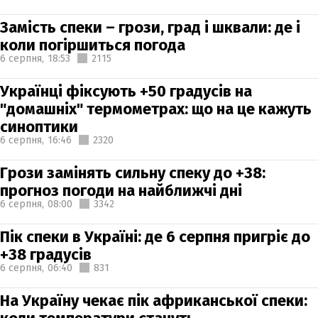
Замість спеки – грози, град і шквали: де і
коли погіршиться погода
6 серпня,
18:53
2115
Українці фіксують +50 градусів на
"домашніх" термометрах: що на це кажуть
синоптики
6 серпня,
16:46
2320
Грози замінять сильну спеку до +38:
прогноз погоди на найближчі дні
6 серпня,
08:00
3342
Пік спеки в Україні: де 6 серпня пригріє до
+38 градусів
6 серпня,
06:40
831
На Україну чекає пік африканської спеки: