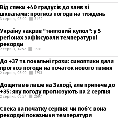
Від спеки +40 градусів до злив зі
шквалами: прогноз погоди на тиждень
3 серпня,
08:00
5462
Україну накрив "тепловий купол": у 5
регіонах зафіксували температурні
рекорди
2 серпня,
14:52
3681
До +37 та локальні грози: синоптики дали
прогноз погоди на початок нового тижня
2 серпня,
08:00
1793
Дощитиме лише на Заході, але припече до
+35: яку погоду прогнозують на 2 серпня
2 серпня,
06:57
2697
Спека на початку серпня: чи поб'є вона
рекордні показники температури