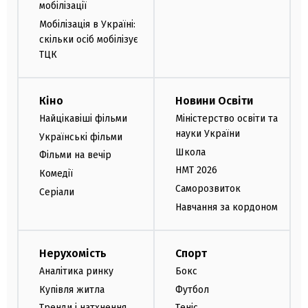
мобілізації
Мобілізація в Україні:
скільки осіб мобілізує
ТЦК
Кіно
Новини Освіти
Найцікавіші фільми
Міністерство освіти та
науки України
Українські фільми
Школа
Фільми на вечір
НМТ 2026
Комедії
Саморозвиток
Серіали
Навчання за кордоном
Нерухомість
Спорт
Аналітика ринку
Бокс
Купівля житла
Футбол
Тренди і натхнення
Теніс