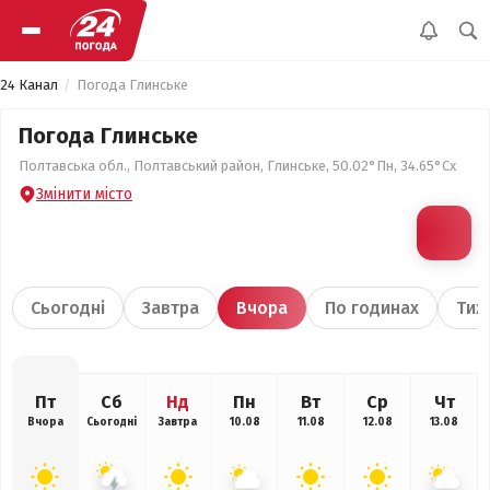
24 Канал
Погода Глинське
Погода Глинське
Полтавська обл., Полтавський район, Глинське, 50.02°Пн, 34.65°Сх
Змінити місто
Сьогодні
Завтра
Вчора
По годинах
Тиж
Пт
Сб
Нд
Пн
Вт
Ср
Чт
Вчора
Сьогодні
Завтра
10.08
11.08
12.08
13.08