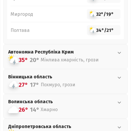
Миргород
32°
/
19°
Полтава
34°
/
21°
Автономна Республіка Крим
35°
20°
Мінлива хмарність, грози
Вінницька
область
27°
17°
Похмуро, грози
Волинська
область
26°
14°
Хмарно
Дніпропетровська
область