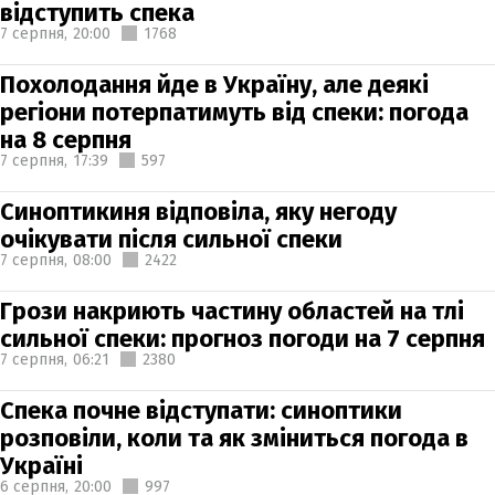
відступить спека
7 серпня,
20:00
1768
Похолодання йде в Україну, але деякі
регіони потерпатимуть від спеки: погода
на 8 серпня
7 серпня,
17:39
597
Синоптикиня відповіла, яку негоду
очікувати після сильної спеки
7 серпня,
08:00
2422
Грози накриють частину областей на тлі
сильної спеки: прогноз погоди на 7 серпня
7 серпня,
06:21
2380
Спека почне відступати: синоптики
розповіли, коли та як зміниться погода в
Україні
6 серпня,
20:00
997