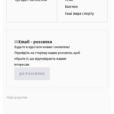
Біатлон
Інші види спорту
Email - розсилка
Будьте в курсі всіх новин і оновлень!
Перейдіть на сторінку наших розсилок, щоб
обрати ті, що відповідають вашим
інтересам.
ДО РОЗСИЛОК
Наші додатки:
android
apple