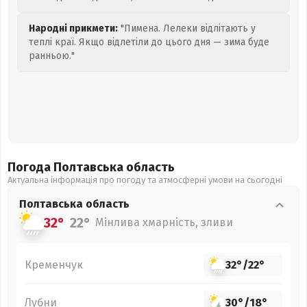
Народні прикмети:
"Пимена. Лелеки відлітають у
теплі краї. Якщо відлетіли до цього дня — зима буде
ранньою."
Погода Полтавська
область
Актуальна інформація про погоду та атмосферні умови на сьогодні
Полтавська
область
32°
22°
Мінлива хмарність, зливи
Кременчук
32°
/
22°
Лубни
30°
/
18°