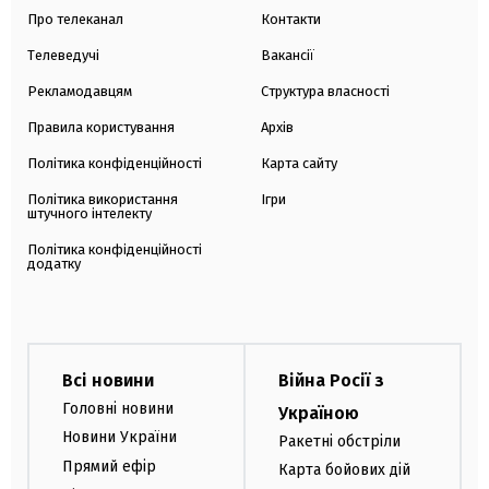
Про телеканал
Контакти
Телеведучі
Вакансії
Рекламодавцям
Структура власності
Правила користування
Архів
Політика конфіденційності
Карта сайту
Політика використання
Ігри
штучного інтелекту
Політика конфіденційності
додатку
Всі новини
Війна Росії з
Головні новини
Україною
Новини України
Ракетні обстріли
Прямий ефір
Карта бойових дій