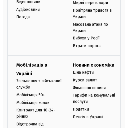
Відеоновини
Мирні переговори
Аудіоновини
Повітряна тривога в
Україні
Погода
Масована атака по
Україні
Вибухи у Росії
Втрати ворога
Мобілізація в
Новини економіки
Ціна нафти
Україні
Курси валют
Звільнення з військової
служби
Фінансові новини
Мобілізація 50+
Тарифи на комунальні
послуги
Мобілізація жінок
Податки
Контракт для 18-24-
річних
Пенсія в Україні
Відстрочка від