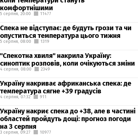
коли температури стануть
комфортнішими
5 серпня,
20:00
11477
Спека не відступає: де будуть грози та чи
опуститься температура цього тижня
5 серпня,
08:00
1319
"Спекотна хвиля" накрила Україну:
синоптик розповів, коли очікуються зміни
4 серпня,
08:00
2349
Україну накриває африканська спека: де
температура сягне +39 градусів
4 серпня,
07:32
911
Україну накриє спека до +38, але в частині
областей пройдуть дощі: прогноз погоди
на 3 серпня
3 серпня,
09:27
10977