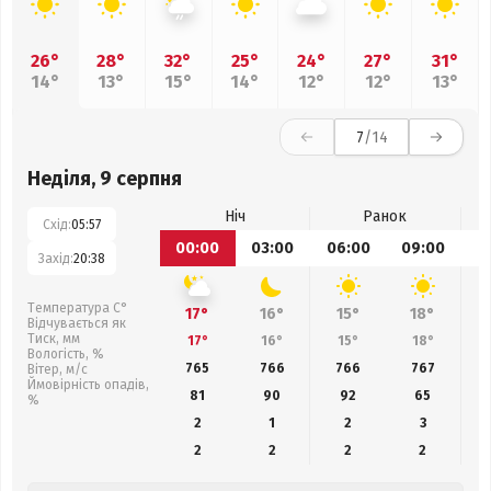
26°
28°
32°
25°
24°
27°
31°
14°
13°
15°
14°
12°
12°
13°
7
/14
Неділя, 9 серпня
Ніч
Ранок
Схід:
05:57
00:00
03:00
06:00
09:00
1
Захід:
20:38
Температура С°
17°
16°
15°
18°
Відчувається як
Тиск, мм
17°
16°
15°
18°
Вологість, %
765
766
766
767
Вітер, м/с
Ймовірність опадів,
81
90
92
65
%
2
1
2
3
2
2
2
2