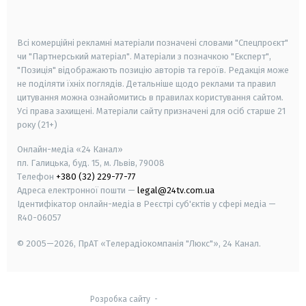
smart tv
samsung smart tv
Всі комерційні рекламні матеріали позначені словами "Спецпроєкт"
чи "Партнерський матеріал". Матеріали з позначкою "Експерт",
"Позиція" відображають позицію авторів та героїв. Редакція може
не поділяти їхніх поглядів. Детальніше щодо реклами та правил
цитування можна ознайомитись в правилах користування сайтом.
Усі права захищені.
Матеріали сайту призначені для осіб старше
21
року (21+)
Онлайн-медіа «24 Канал»
пл. Галицька, буд. 15, м. Львів, 79008
Телефон
+380 (32) 229-77-77
Адреса електронної пошти —
legal@24tv.com.ua
Ідентифікатор онлайн-медіа в Реєстрі суб'єктів у сфері медіа —
R40-06057
© 2005—2026,
ПрАТ «Телерадіокомпанія "Люкс"», 24 Канал.
Розробка сайту
-