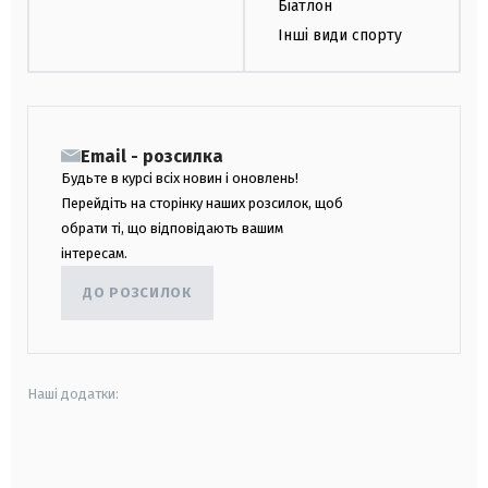
Біатлон
Інші види спорту
Email - розсилка
Будьте в курсі всіх новин і оновлень!
Перейдіть на сторінку наших розсилок, щоб
обрати ті, що відповідають вашим
інтересам.
ДО РОЗСИЛОК
Наші додатки:
android
apple