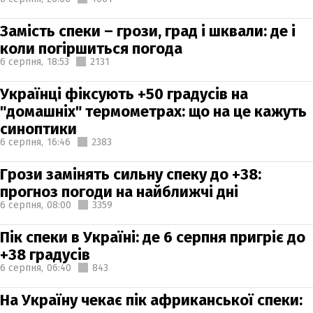
Замість спеки – грози, град і шквали: де і
коли погіршиться погода
6 серпня,
18:53
2131
Українці фіксують +50 градусів на
"домашніх" термометрах: що на це кажуть
синоптики
6 серпня,
16:46
2383
Грози замінять сильну спеку до +38:
прогноз погоди на найближчі дні
6 серпня,
08:00
3359
Пік спеки в Україні: де 6 серпня пригріє до
+38 градусів
6 серпня,
06:40
843
На Україну чекає пік африканської спеки: