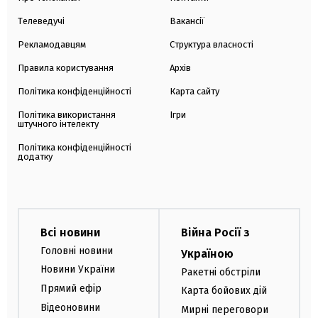
Телеведучі
Вакансії
Рекламодавцям
Структура власності
Правила користування
Архів
Політика конфіденційності
Карта сайту
Політика використання
Ігри
штучного інтелекту
Політика конфіденційності
додатку
Всі новини
Війна Росії з
Головні новини
Україною
Новини України
Ракетні обстріли
Прямий ефір
Карта бойових дій
Відеоновини
Мирні переговори