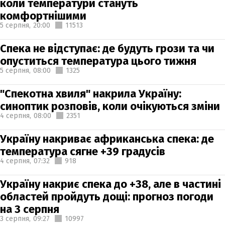
коли температури стануть
комфортнішими
5 серпня,
20:00
11513
Спека не відступає: де будуть грози та чи
опуститься температура цього тижня
5 серпня,
08:00
1325
"Спекотна хвиля" накрила Україну:
синоптик розповів, коли очікуються зміни
4 серпня,
08:00
2351
Україну накриває африканська спека: де
температура сягне +39 градусів
4 серпня,
07:32
918
Україну накриє спека до +38, але в частині
областей пройдуть дощі: прогноз погоди
на 3 серпня
3 серпня,
09:27
10997