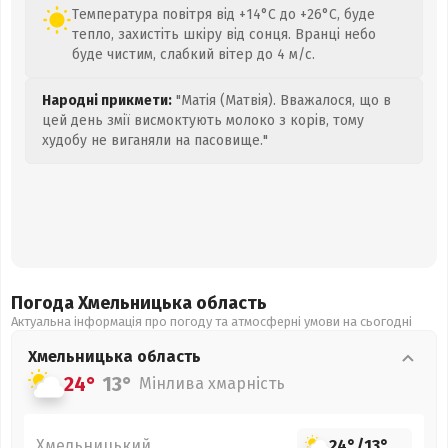
Температура повітря від +14°C до +26°C, буде
тепло, захистіть шкіру від сонця. Вранці небо
буде чистим, слабкий вітер до 4 м/с.
Народні прикмети:
"Матія (Матвія). Вважалося, що в
цей день змії висмоктують молоко з корів, тому
худобу не виганяли на пасовище."
Погода Хмельницька
область
Актуальна інформація про погоду та атмосферні умови на сьогодні
Хмельницька
область
24°
13°
Мінлива хмарність
Хмельницький
24°
/
13°