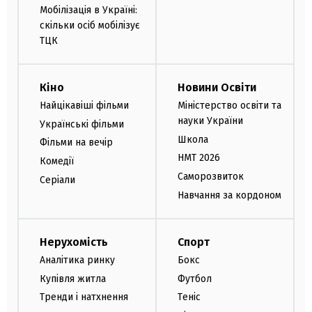
Мобілізація в Україні:
скільки осіб мобілізує
ТЦК
Кіно
Новини Освіти
Найцікавіші фільми
Міністерство освіти та
науки України
Українські фільми
Школа
Фільми на вечір
НМТ 2026
Комедії
Саморозвиток
Серіали
Навчання за кордоном
Нерухомість
Спорт
Аналітика ринку
Бокс
Купівля житла
Футбол
Тренди і натхнення
Теніс