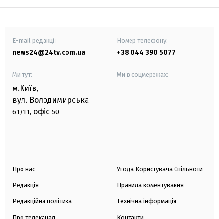
E-mail редакції
Номер телефону:
news24@24tv.com.ua
+38 044 390 5077
Ми тут:
Ми в соцмережах:
м.Київ
,
вул. Володимирська
офіс
61/11,
50
Про нас
Угода Користувача Спільноти
Редакція
Правила коментування
Редакційна політика
Технічна інформація
Про телеканал
Контакти