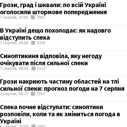
Грози, град і шквали: по всій Україні
оголосили штормове попередження
7 серпня,
21:00
1961
В Україні дещо похолодає: як надовго
відступить спека
7 серпня,
20:00
9335
Синоптикиня відповіла, яку негоду
очікувати після сильної спеки
7 серпня,
08:00
2443
Грози накриють частину областей на тлі
сильної спеки: прогноз погоди на 7 серпня
7 серпня,
06:21
2397
Спека почне відступати: синоптики
розповіли, коли та як зміниться погода в
Україні
6 серпня,
20:00
1061