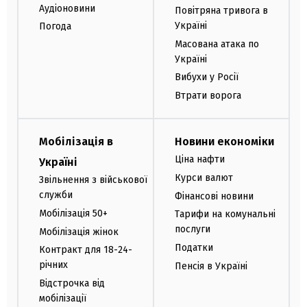
Аудіоновини
Повітряна тривога в
Україні
Погода
Масована атака по
Україні
Вибухи у Росії
Втрати ворога
Мобілізація в
Новини економіки
Ціна нафти
Україні
Курси валют
Звільнення з військової
служби
Фінансові новини
Мобілізація 50+
Тарифи на комунальні
послуги
Мобілізація жінок
Податки
Контракт для 18-24-
річних
Пенсія в Україні
Відстрочка від
мобілізації