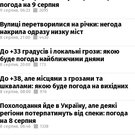
погода на 9 серпня
9 серпня,
06:33
2095
Вулиці перетворилися на річки: негода
накрила одразу низку міст
8 серпня,
21:00
4430
До +33 градусів і локальні грози: якою
буде погода найближчими днями
8 серпня,
20:00
773
До +38, але місцями з грозами та
шквалами: якою буде погода на вихідних
8 серпня,
08:00
976
Похолодання йде в Україну, але деякі
регіони потерпатимуть від спеки: погода
на 8 серпня
8 серпня,
06:46
1338