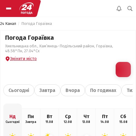
24 Канал
Погода Гораївка
Погода Гораївка
Хмельницька обл., Кам’янець-Подільський район, Гораївка,
48.58°Пн, 27.04°Сх
Змінити місто
Сьогодні
Завтра
Вчора
По годинах
Тиж
Нд
Пн
Вт
Ср
Чт
Пт
Сб
Сьогодні
Завтра
11.08
12.08
13.08
14.08
15.08