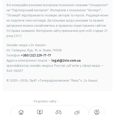
Всі комерційні рекламні матеріали позначені словами "Спецпроєкт"
чи "Партнерський матеріал". Матеріали з позначкою "Експерт",
"Позиція" відображають позицію авторів та героїв. Редакція може
не поділяти їхніх поглядів. Детальніше щодо реклами та правил
цитування можна ознайомитись в правилах користування сайтом.
Усі права захищені.
Матеріали сайту призначені для осіб старше
21
року (21+)
Онлайн-медіа «24 Канал»
пл. Галицька, буд. 15, м. Львів, 79008
Телефон
+380 (32) 229-77-77
Адреса електронної пошти —
legal@24tv.com.ua
Ідентифікатор онлайн-медіа в Реєстрі суб'єктів у сфері медіа —
R40-06057
© 2005—2026,
ПрАТ «Телерадіокомпанія "Люкс"», 24 Канал.
Розробка сайту
-