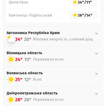
Шепетівка
24°
/
11°
Кам’янець-Подільський
26°
/
14°
Автономна Республіка Крим
34°
20°
Мінлива хмарність, слабкий дощ
Вінницька
область
24°
13°
Переважно ясно
Волинська
область
25°
12°
Ясно
Дніпропетровська
область
28°
20°
Переважно ясно