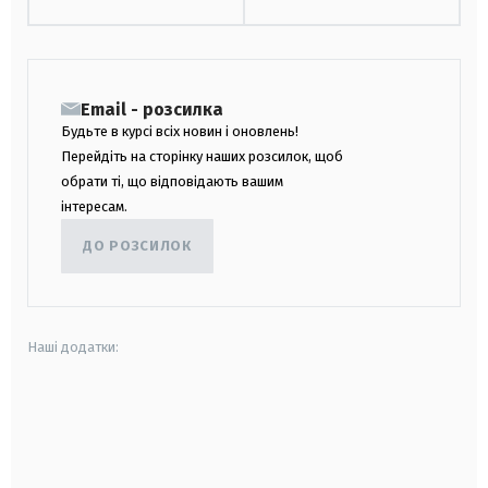
Email - розсилка
Будьте в курсі всіх новин і оновлень!
Перейдіть на сторінку наших розсилок, щоб
обрати ті, що відповідають вашим
інтересам.
ДО РОЗСИЛОК
Наші додатки:
android
apple
smart tv
samsung smart tv