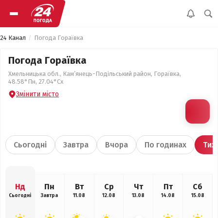
24 Канал
Погода Гораївка
Погода Гораївка
Хмельницька обл., Кам’янець-Подільський район, Гораївка,
48.58°Пн, 27.04°Сх
Змінити місто
Сьогодні
Завтра
Вчора
По годинах
Тиж
Нд
Пн
Вт
Ср
Чт
Пт
Сб
Сьогодні
Завтра
11.08
12.08
13.08
14.08
15.08