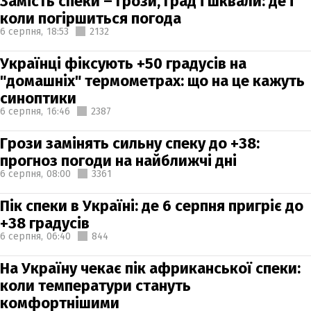
Замість спеки – грози, град і шквали: де і
коли погіршиться погода
6 серпня,
18:53
2132
Українці фіксують +50 градусів на
"домашніх" термометрах: що на це кажуть
синоптики
6 серпня,
16:46
2387
Грози замінять сильну спеку до +38:
прогноз погоди на найближчі дні
6 серпня,
08:00
3361
Пік спеки в Україні: де 6 серпня пригріє до
+38 градусів
6 серпня,
06:40
844
На Україну чекає пік африканської спеки:
коли температури стануть
комфортнішими