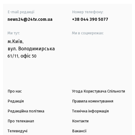
E-mail редакції
Номер телефону:
news24@24tv.com.ua
+38 044 390 5077
Ми тут:
Ми в соцмережах:
м.Київ
,
вул. Володимирська
офіс
61/11,
50
Про нас
Угода Користувача Спільноти
Редакція
Правила коментування
Редакційна політика
Технічна інформація
Про телеканал
Контакти
Телеведучі
Вакансії