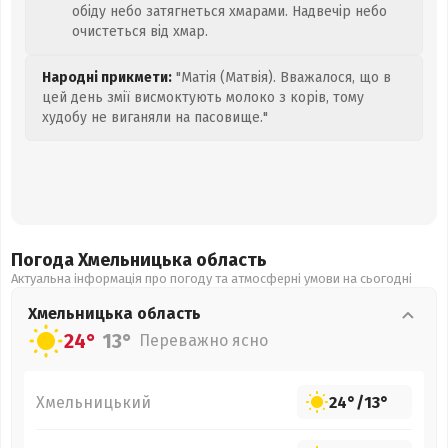
обіду небо затягнеться хмарами. Надвечір небо
очистеться від хмар.
Народні прикмети:
"Матія (Матвія). Вважалося, що в
цей день змії висмоктують молоко з корів, тому
худобу не виганяли на пасовище."
Погода Хмельницька
область
Актуальна інформація про погоду та атмосферні умови на сьогодні
Хмельницька
область
24°
13°
Переважно ясно
Хмельницький
24°
/
13°