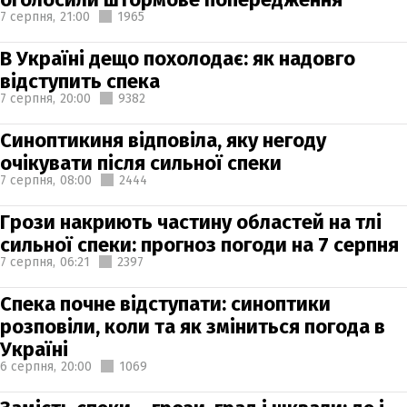
7 серпня,
21:00
1965
В Україні дещо похолодає: як надовго
відступить спека
7 серпня,
20:00
9382
Синоптикиня відповіла, яку негоду
очікувати після сильної спеки
7 серпня,
08:00
2444
Грози накриють частину областей на тлі
сильної спеки: прогноз погоди на 7 серпня
7 серпня,
06:21
2397
Спека почне відступати: синоптики
розповіли, коли та як зміниться погода в
Україні
6 серпня,
20:00
1069