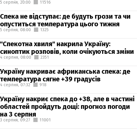
5 серпня,
20:00
11516
Спека не відступає: де будуть грози та чи
опуститься температура цього тижня
5 серпня,
08:00
1325
"Спекотна хвиля" накрила Україну:
синоптик розповів, коли очікуються зміни
4 серпня,
08:00
2351
Україну накриває африканська спека: де
температура сягне +39 градусів
4 серпня,
07:32
918
Україну накриє спека до +38, але в частині
областей пройдуть дощі: прогноз погоди
на 3 серпня
3 серпня,
09:27
11001