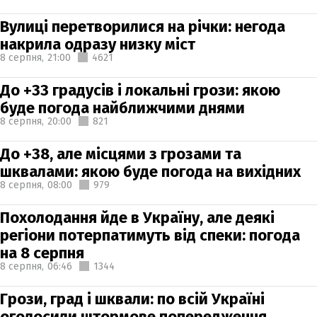
Вулиці перетворилися на річки: негода
накрила одразу низку міст
8 серпня,
21:00
4621
До +33 градусів і локальні грози: якою
буде погода найближчими днями
8 серпня,
20:00
821
До +38, але місцями з грозами та
шквалами: якою буде погода на вихідних
8 серпня,
08:00
979
Похолодання йде в Україну, але деякі
регіони потерпатимуть від спеки: погода
на 8 серпня
8 серпня,
06:46
1344
Грози, град і шквали: по всій Україні
оголосили штормове попередження