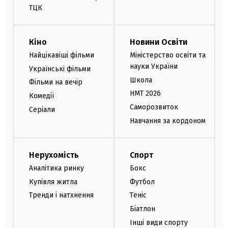
ТЦК
Кіно
Новини Освіти
Найцікавіші фільми
Міністерство освіти та
науки України
Українські фільми
Школа
Фільми на вечір
НМТ 2026
Комедії
Саморозвиток
Серіали
Навчання за кордоном
Нерухомість
Спорт
Аналітика ринку
Бокс
Купівля житла
Футбол
Тренди і натхнення
Теніс
Біатлон
Інші види спорту