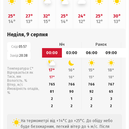
25°
27°
32°
25°
24°
25°
30°
14°
13°
15°
14°
12°
12°
13°
Неділя, 9 серпня
Ніч
Ранок
Схід:
05:57
00:00
03:00
06:00
09:00
1
Захід:
20:38
Температура С°
17°
16°
15°
18°
Відчувається як
Тиск, мм
17°
16°
15°
18°
Вологість, %
765
766
766
767
Вітер, м/с
Ймовірність опадів,
81
90
92
65
%
2
1
2
3
2
2
2
2
На термометрі від +14°C до +25°C. До обіду небо
буде безхмарним, легкий вітер до 4 м/с. Після