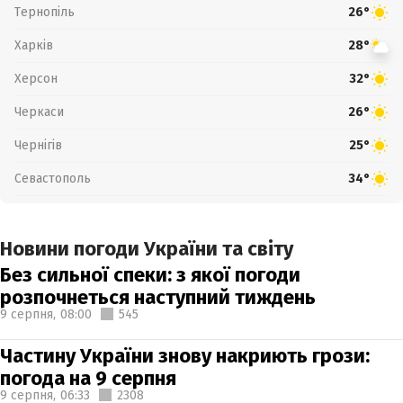
Тернопіль
26°
Харків
28°
Херсон
32°
Черкаси
26°
Чернігів
25°
Севастополь
34°
Новини погоди України та світу
Без сильної спеки: з якої погоди
розпочнеться наступний тиждень
9 серпня,
08:00
545
Частину України знову накриють грози:
погода на 9 серпня
9 серпня,
06:33
2308