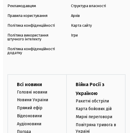
Рекламодавцям
Структура власності
Правила користування
Архів
Політика конфіденційності
Карта сайту
Політика використання
Ігри
штучного інтелекту
Політика конфіденційності
додатку
Всі новини
Війна Росії з
Головні новини
Україною
Новини України
Ракетні обстріли
Прямий ефір
Карта бойових дій
Відеоновини
Мирні переговори
Аудіоновини
Повітряна тривога в
Україні
Погода