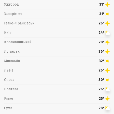
Ужгород
31°
Запоріжжя
31°
Івано-Франківськ
26°
Київ
24°
Кропивницький
28°
Луганськ
36°
Миколаїв
32°
Львів
26°
Одеса
30°
Полтава
26°
Рівне
25°
Суми
28°