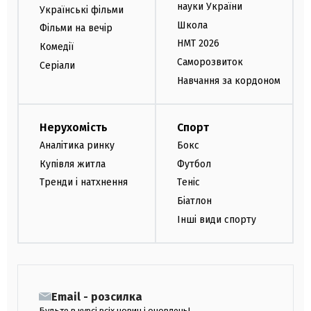
науки України
Українські фільми
Школа
Фільми на вечір
НМТ 2026
Комедії
Саморозвиток
Серіали
Навчання за кордоном
Нерухомість
Спорт
Аналітика ринку
Бокс
Купівля житла
Футбол
Тренди і натхнення
Теніс
Біатлон
Інші види спорту
Email - розсилка
Будьте в курсі всіх новин і оновлень!