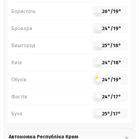
Бориспіль
26°
/
19°
Бровари
24°
/
19°
Вишгород
25°
/
18°
Київ
24°
/
18°
Обухів
24°
/
19°
Фастів
24°
/
17°
Буча
25°
/
17°
Автономна Республіка Крим