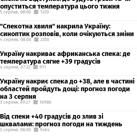
опуститься температура цього тижня
5 серпня,
08:00
1320
"Спекотна хвиля" накрила Україну:
синоптик розповів, коли очікуються зміни
4 серпня,
08:00
2350
Україну накриває африканська спека: де
температура сягне +39 градусів
4 серпня,
07:32
911
Україну накриє спека до +38, але в частині
областей пройдуть дощі: прогноз погоди
на 3 серпня
3 серпня,
09:27
10986
Від спеки +40 градусів до злив зі
шквалами: прогноз погоди на тиждень
3 серпня,
08:00
5464