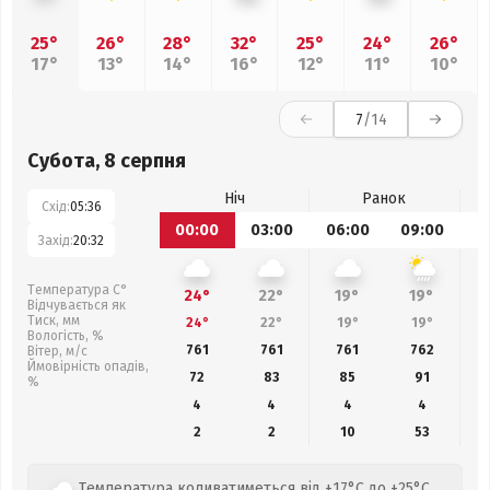
25°
26°
28°
32°
25°
24°
26°
17°
13°
14°
16°
12°
11°
10°
7
/14
Субота, 8 серпня
Ніч
Ранок
Схід:
05:36
00:00
03:00
06:00
09:00
1
Захід:
20:32
Температура С°
24°
22°
19°
19°
Відчувається як
Тиск, мм
24°
22°
19°
19°
Вологість, %
761
761
761
762
Вітер, м/с
Ймовірність опадів,
72
83
85
91
%
4
4
4
4
2
2
10
53
Температура коливатиметься від +17°C до +25°C.