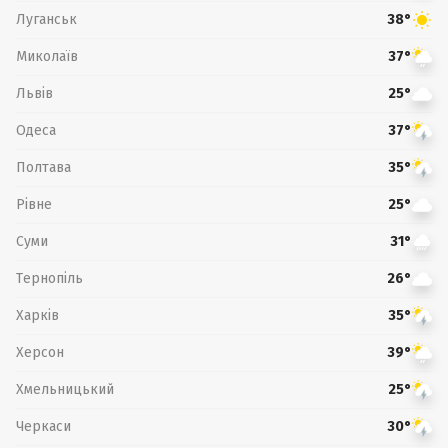
Луганськ
38°
Миколаїв
37°
Львів
25°
Одеса
37°
Полтава
35°
Рівне
25°
Суми
31°
Тернопіль
26°
Харків
35°
Херсон
39°
Хмельницький
25°
Черкаси
30°