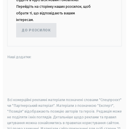
Перейдіть на сторінку наших розсилок, щоб
обрати ті, що відповідають вашим
інтересам.
ДО РОЗСИЛОК
Наші додатки:
android
apple
smart tv
samsung smart tv
Всі комерційні рекламні матеріали позначені словами "Спецпроєкт"
чи "Партнерський матеріал". Матеріали з позначкою "Експерт",
"Позиція" відображають позицію авторів та героїв. Редакція може
не поділяти їхніх поглядів. Детальніше щодо реклами та правил
цитування можна ознайомитись в правилах користування сайтом.
Усі права захищені.
Матеріали сайту призначені для осіб старше
21