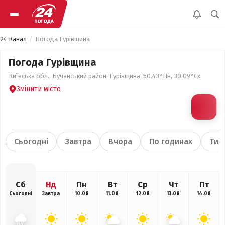
24 Канал
Погода Гурівщина
Погода Гурівщина
Київська обл., Бучанський район, Гурівщина, 50.43°Пн, 30.09°Сх
Змінити місто
Сьогодні
Завтра
Вчора
По годинах
Тиж
Сб
Нд
Пн
Вт
Ср
Чт
Пт
Сьогодні
Завтра
10.08
11.08
12.08
13.08
14.08