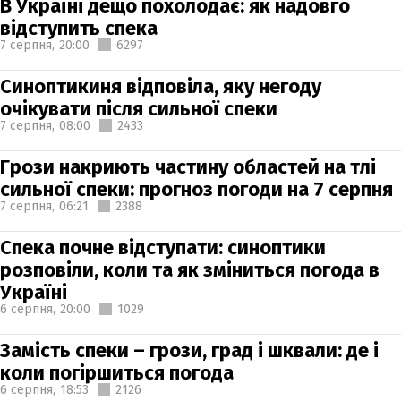
В Україні дещо похолодає: як надовго
відступить спека
7 серпня,
20:00
6297
Синоптикиня відповіла, яку негоду
очікувати після сильної спеки
7 серпня,
08:00
2433
Грози накриють частину областей на тлі
сильної спеки: прогноз погоди на 7 серпня
7 серпня,
06:21
2388
Спека почне відступати: синоптики
розповіли, коли та як зміниться погода в
Україні
6 серпня,
20:00
1029
Замість спеки – грози, град і шквали: де і
коли погіршиться погода
6 серпня,
18:53
2126