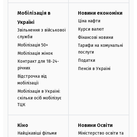
Мобілізація в
Новини економіки
Ціна нафти
Україні
Курси валют
Звільнення з військової
служби
Фінансові новини
Мобілізація 50+
Тарифи на комунальні
послуги
Мобілізація жінок
Податки
Контракт для 18-24-
річних
Пенсія в Україні
Відстрочка від
мобілізації
Мобілізація в Україні:
скільки осіб мобілізує
ТЦК
Кіно
Новини Освіти
Найцікавіші фільми
Міністерство освіти та