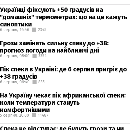
Українці фіксують +50 градусів на
"домашніх" термометрах: що на це кажуть
синоптики
6 серпня,
16:46
2345
Грози замінять сильну спеку до +38:
прогноз погоди на найближчі дні
6 серпня,
08:00
3354
Пік спеки в Україні: де 6 серпня пригріє до
+38 градусів
6 серпня,
06:40
835
На Україну чекає пік африканської спеки:
коли температури стануть
комфортнішими
5 серпня,
20:00
11487
Спека не відступає: де будуть грози та чи