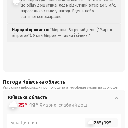
До обіду дощитиме, ледь відчутний вітер до 5 м/с,
парасолька стане у нагоді. Вдень небо
затягнеться хмарами.
Народні прикмети:
"Мирона. Вітряний день ("Мирон-
вітрогон"). Який Мирон — такий і січень."
Погода Київська
область
Актуальна інформація про погоду та атмосферні умови на сьогодні
Київська
область
25°
19°
Хмарно, слабкий дощ
Біла Церква
25°
/
19°