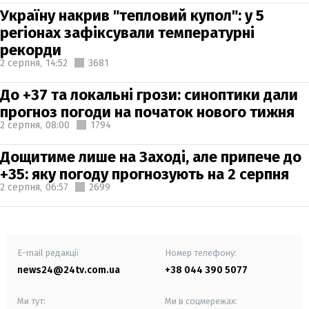
Україну накрив "тепловий купол": у 5
регіонах зафіксували температурні
рекорди
2 серпня,
14:52
3681
До +37 та локальні грози: синоптики дали
прогноз погоди на початок нового тижня
2 серпня,
08:00
1794
Дощитиме лише на Заході, але припече до
+35: яку погоду прогнозують на 2 серпня
2 серпня,
06:57
2699
E-mail редакції
Номер телефону:
news24@24tv.com.ua
+38 044 390 5077
Ми тут:
Ми в соцмережах: