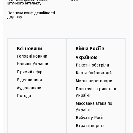
штучного інтелекту
Політика конфіденційності
додатку
Всі новини
Війна Росії з
Головні новини
Україною
Новини України
Ракетні обстріли
Прямий ефір
Карта бойових дій
Відеоновини
Мирні переговори
Аудіоновини
Повітряна тривога в
Україні
Погода
Масована атака по
Україні
Вибухи у Росії
Втрати ворога