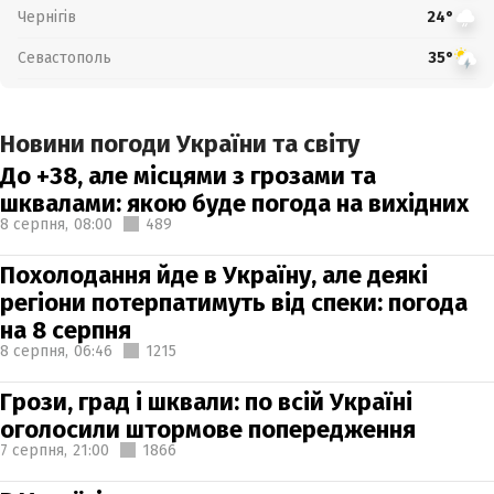
Чернігів
24°
Севастополь
35°
Новини погоди України та світу
До +38, але місцями з грозами та
шквалами: якою буде погода на вихідних
8 серпня,
08:00
489
Похолодання йде в Україну, але деякі
регіони потерпатимуть від спеки: погода
на 8 серпня
8 серпня,
06:46
1215
Грози, град і шквали: по всій Україні
оголосили штормове попередження
7 серпня,
21:00
1866