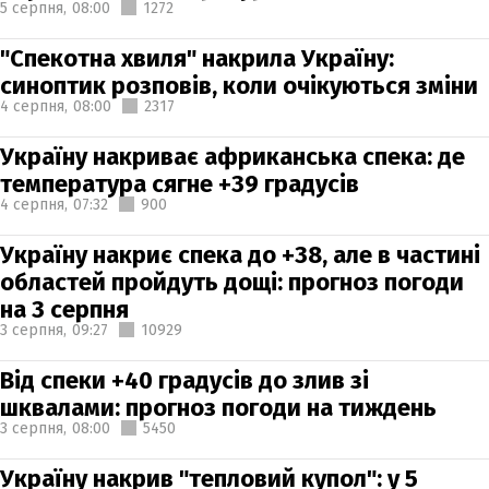
5 серпня,
08:00
1272
"Спекотна хвиля" накрила Україну:
синоптик розповів, коли очікуються зміни
4 серпня,
08:00
2317
Україну накриває африканська спека: де
температура сягне +39 градусів
4 серпня,
07:32
900
Україну накриє спека до +38, але в частині
областей пройдуть дощі: прогноз погоди
на 3 серпня
3 серпня,
09:27
10929
Від спеки +40 градусів до злив зі
шквалами: прогноз погоди на тиждень
3 серпня,
08:00
5450
Україну накрив "тепловий купол": у 5