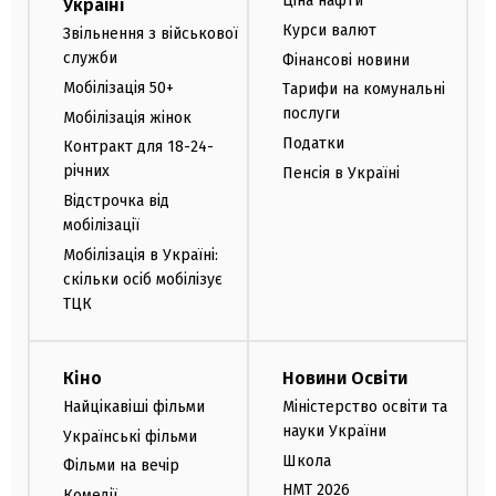
Ціна нафти
Україні
Курси валют
Звільнення з військової
служби
Фінансові новини
Мобілізація 50+
Тарифи на комунальні
послуги
Мобілізація жінок
Податки
Контракт для 18-24-
річних
Пенсія в Україні
Відстрочка від
мобілізації
Мобілізація в Україні:
скільки осіб мобілізує
ТЦК
Кіно
Новини Освіти
Найцікавіші фільми
Міністерство освіти та
науки України
Українські фільми
Школа
Фільми на вечір
НМТ 2026
Комедії