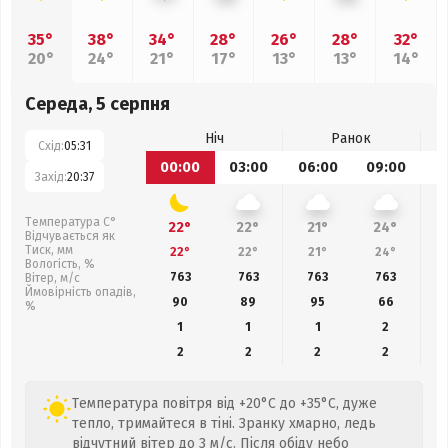
35°
38°
34°
28°
26°
28°
32°
20°
24°
21°
17°
13°
13°
14°
Середа, 5 серпня
Ніч
Ранок
Схід:
05:31
00:00
03:00
06:00
09:00
1
Захід:
20:37
Температура С°
22°
22°
21°
24°
Відчувається як
Тиск, мм
22°
22°
21°
24°
Вологість, %
763
763
763
763
Вітер, м/с
Ймовірність опадів,
90
89
95
66
%
1
1
1
2
2
2
2
2
Температура повітря від +20°C до +35°C, дуже
тепло, тримайтеся в тіні. Зранку хмарно, ледь
відчутний вітер до 3 м/с. Після обіду небо