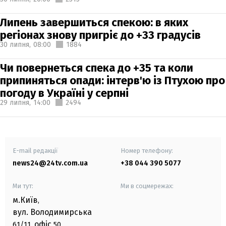
Липень завершиться спекою: в яких
регіонах знову пригріє до +33 градусів
30 липня,
08:00
1884
Чи повернеться спека до +35 та коли
припиняться опади: інтерв'ю із Птухою про
погоду в Україні у серпні
29 липня,
14:00
2494
E-mail редакції
Номер телефону:
news24@24tv.com.ua
+38 044 390 5077
Ми тут:
Ми в соцмережах:
м.Київ
,
вул. Володимирська
офіс
61/11,
50