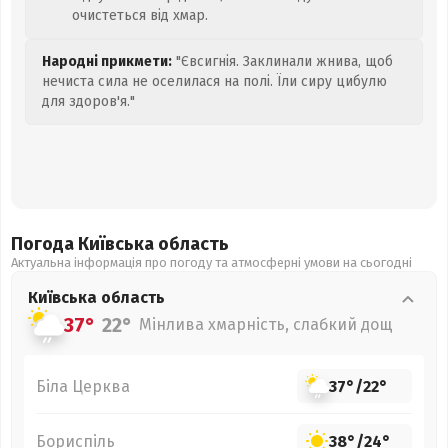
очистеться від хмар.
Народні прикмети:
"Євсигнія. Заклинали жнива, щоб
нечиста сила не оселилася на полі. Їли сиру цибулю
для здоров'я."
Погода Київська
область
Актуальна інформація про погоду та атмосферні умови на сьогодні
Київська
область
37°
22°
Мінлива хмарність, слабкий дощ
Біла Церква
37°
/
22°
Бориспіль
38°
/
24°