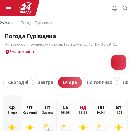
24 Канал
Погода Гурівщина
Погода Гурівщина
Київська обл., Бучанський район, Гурівщина, 50.43°Пн, 30.09°Сх
Змінити місто
Сьогодні
Завтра
Вчора
По годинах
Тиж
Ср
Чт
Пт
Сб
Нд
Пн
Вт
Вчора
Сьогодні
Завтра
08.08
09.08
10.08
11.08