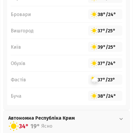
Бровари
38°
/
24°
Вишгород
37°
/
25°
Київ
39°
/
25°
Обухів
37°
/
24°
Фастів
37°
/
23°
Буча
38°
/
24°
Автономна Республіка Крим
34°
19°
Ясно