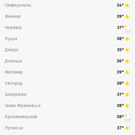
Сімферополь
34°
Вінниця
39°
Чернівці
37°
Луцьк
38°
Дніпро
35°
Донецьк
36°
Житомир
39°
Ужгород
38°
Запоріжжя
37°
Івано-Франківськ
38°
Кропивницький
38°
Луганськ
37°