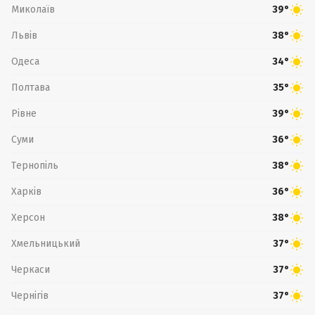
Миколаїв
39°
Львів
38°
Одеса
34°
Полтава
35°
Рівне
39°
Суми
36°
Тернопіль
38°
Харків
36°
Херсон
38°
Хмельницький
37°
Черкаси
37°
Чернігів
37°