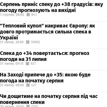
Серпень приніс спеку до +38 градусів: яку
погоду прогнозують на вихідні
1 серпня,
08:00
841
"Тепловий купол" накриває Європу: як
довго протримається сильна спека в
Україні
31 липня,
20:00
10902
Спека до +34 повертається: прогноз
погоди на 31 липня
31 липня,
09:15
927
На Заході припече до +35: якою буде
погода на початку серпня
31 липня,
08:00
427
Чи дощитиме на початку серпня під час
повернення спеки
30 липня,
20:00
2315