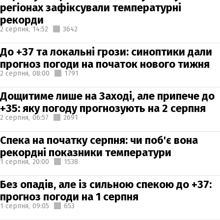
регіонах зафіксували температурні
рекорди
2 серпня,
14:52
3642
До +37 та локальні грози: синоптики дали
прогноз погоди на початок нового тижня
2 серпня,
08:00
1791
Дощитиме лише на Заході, але припече до
+35: яку погоду прогнозують на 2 серпня
2 серпня,
06:57
2691
Спека на початку серпня: чи поб'є вона
рекордні показники температури
1 серпня,
20:00
1538
Без опадів, але із сильною спекою до +37:
прогноз погоди на 1 серпня
1 серпня,
09:05
653