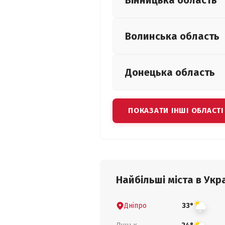
Вінницька
область
Волинська
область
Донецька
область
ПОКАЗАТИ ІНШІ ОБЛАСТІ
Найбільші міста в Укра
Дніпро
33°