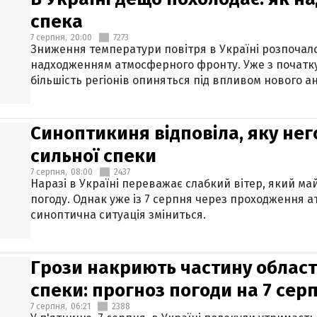
спека
7 серпня,
20:00
7273
Зниження температури повітря в Україні розпочалос
надходженням атмосферного фронту. Уже з початку
більшість регіонів опиняться під впливом нового а
Синоптикиня відповіла, яку нег
сильної спеки
7 серпня,
08:00
2437
Наразі в Україні переважає слабкий вітер, який м
погоду. Однак уже із 7 серпня через проходження 
синоптична ситуація зміниться.
Грози накриють частину областе
спеки: прогноз погоди на 7 сер
7 серпня,
06:21
2388