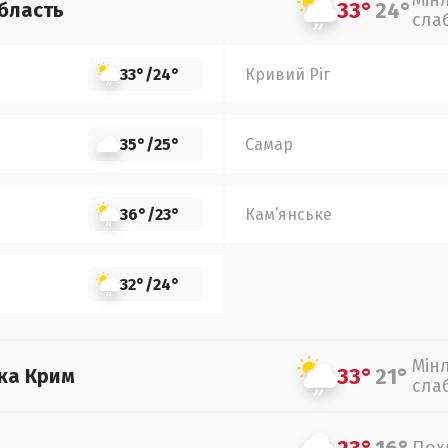
Мін
33°
24°
бласть
сла
33°
/
24°
Кривий Ріг
35°
/
25°
Самар
36°
/
23°
Кам’янське
32°
/
24°
Мін
33°
21°
ка Крим
сла