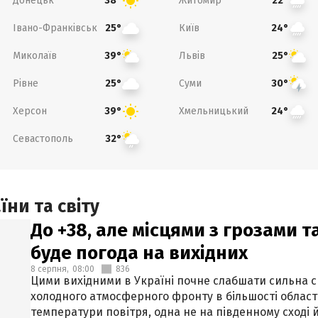
Донецьк
Житомир
38°
22°
Івано-Франківськ
Київ
25°
24°
Миколаїв
Львів
39°
25°
Рівне
Суми
25°
30°
Херсон
Хмельницький
39°
24°
Севастополь
32°
ни та світу
До +38, але місцями з грозами 
буде погода на вихідних
8 серпня,
08:00
836
Цими вихідними в Україні почне слабшати сильна 
холодного атмосферного фронту в більшості област
температури повітря, одна не на південному сході й