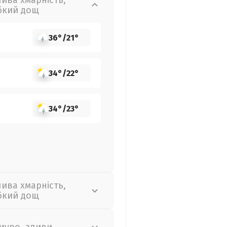
лива хмарність,
бкий дощ
36°
/
21°
34°
/
22°
34°
/
23°
лива хмарність,
бкий дощ