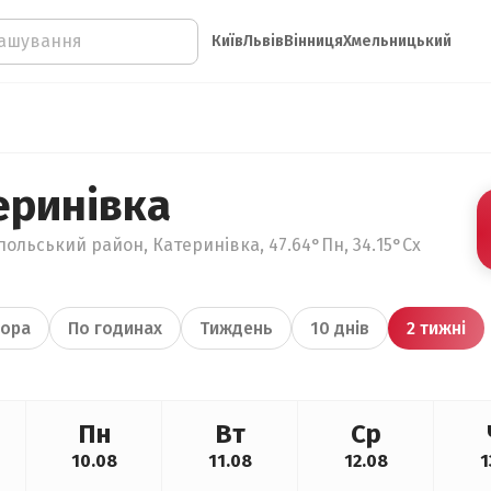
Київ
Львів
Вінниця
Хмельницький
еринівка
польський район, Катеринівка, 47.64°Пн, 34.15°Сх
ора
По годинах
Тиждень
10 днів
2 тижні
Пн
Вт
Ср
10.08
11.08
12.08
1