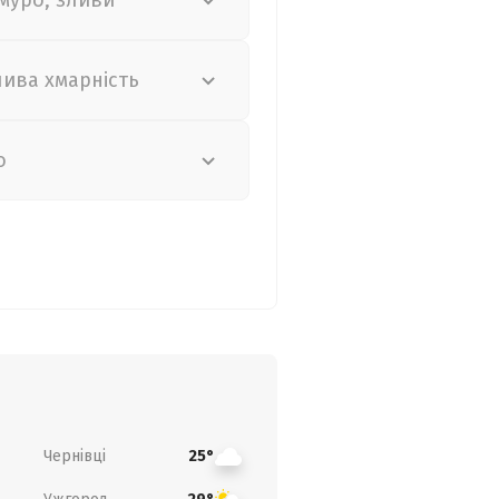
муро, зливи
лива хмарність
о
Чернівці
25°