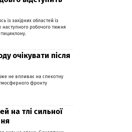
ь із західних областей із
 наступного робочого тижня
нтициклону.
оду очікувати після
айже не впливає на спекотну
атмосферного фронту
й на тлі сильної
пня