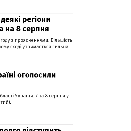
 деякі регіони
а на 8 серпня
огоду з проясненнями. Більшість
ному сході утримається сильна
країні оголосили
ласті України. 7 та 8 серпня у
тий).
адовго відступить