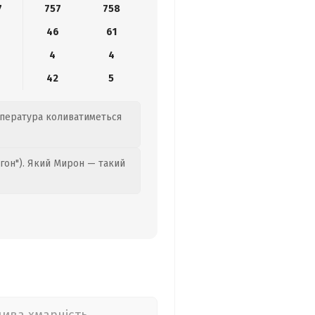
7
757
758
4
46
61
4
4
42
5
емпература коливатиметься
гон"). Який Мирон — такий