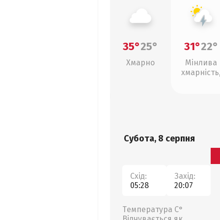
35°
25°
31°
22°
Хмарно
Мінлива
хмарність
грози
Субота, 8 серпня
Схід:
Захід:
05:28
20:07
Температура С°
Відчувається як