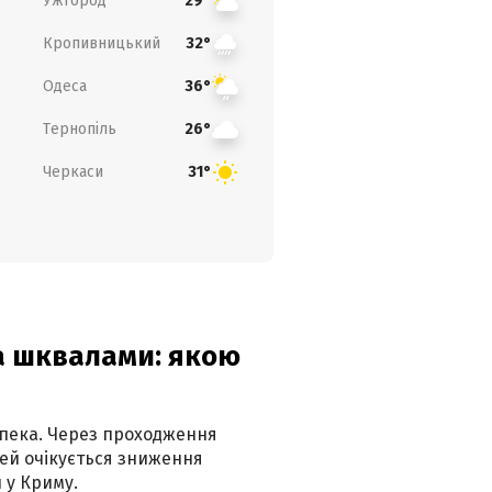
Ужгород
29°
Кропивницький
32°
Одеса
36°
Тернопіль
26°
Черкаси
31°
та шквалами: якою
спека. Через проходження
ей очікується зниження
 у Криму.