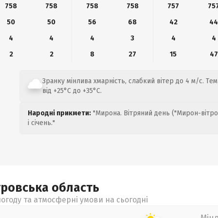
758
758
758
758
757
75
50
50
56
68
42
4
4
4
4
3
4
4
2
2
8
27
15
47
Зранку мінлива хмарність, слабкий вітер до 4 м/с. Т
від +25°C до +35°C.
Народні прикмети:
"Мирона. Вітряний день ("Мирон-вітро
і січень."
тровська
область
огоду та атмосферні умови на сьогодні