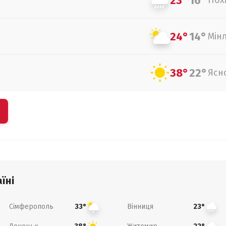
23°
16°
Пох
24°
14°
Мін
38°
22°
Ясн
їні
Сімферополь
Вінниця
33°
23°