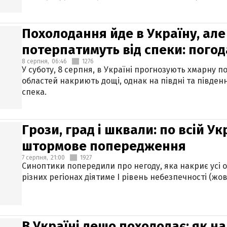
Похолодання йде в Україну, але
потерпатимуть від спеки: погод
8 серпня,
06:46
1276
У суботу, 8 серпня, в Україні прогнозують хмарну п
областей накриють дощі, однак на півдні та півден
спека.
Грози, град і шквали: по всій У
штормове попередження
7 серпня,
21:00
1927
Синоптики попередили про негоду, яка накриє усі об
різних регіонах діятиме І рівень небезпечності (жов
В Україні дещо похолодає: як н