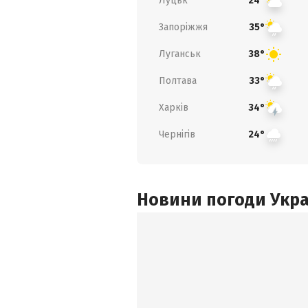
Луцьк
24°
Запоріжжя
35°
Луганськ
38°
Полтава
33°
Харків
34°
Чернігів
24°
Новини погоди Украї