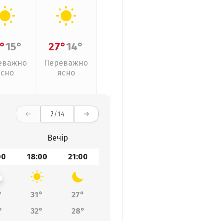
°
15°
27°
14°
еважно
Переважно
ясно
ясно
7
/14
Вечір
00
18:00
21:00
°
31°
27°
°
32°
28°