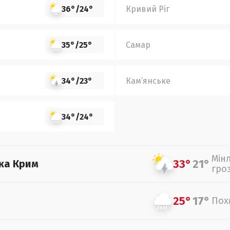
36°
/
24°
Кривий Ріг
35°
/
25°
Самар
34°
/
23°
Кам’янське
34°
/
24°
Мін
33°
21°
ка Крим
гро
25°
17°
Пох