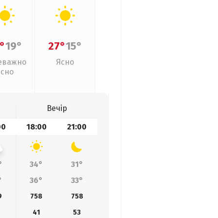
°
19°
27°
15°
еважно
Ясно
ясно
Вечір
00
18:00
21:00
°
34°
31°
°
36°
33°
9
758
758
41
53