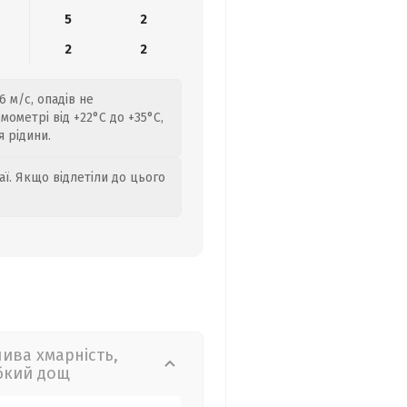
5
2
2
2
 м/с, опадів не
ометрі від +22°C до +35°C,
 рідини.
аї. Якщо відлетіли до цього
лива хмарність,
бкий дощ