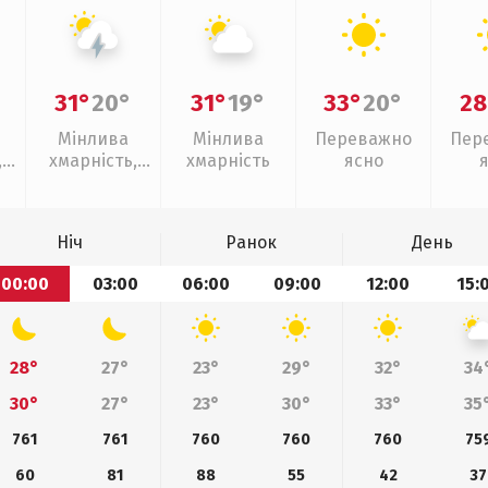
31°
20°
31°
19°
33°
20°
28
Мінлива
Мінлива
Переважно
Пер
,
хмарність,
хмарність
ясно
ощ
грози
Ніч
Ранок
День
00:00
03:00
06:00
09:00
12:00
15:
28°
27°
23°
29°
32°
34
30°
27°
23°
30°
33°
35
761
761
760
760
760
75
60
81
88
55
42
37