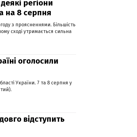
 деякі регіони
а на 8 серпня
огоду з проясненнями. Більшість
ному сході утримається сильна
країні оголосили
ласті України. 7 та 8 серпня у
тий).
адовго відступить