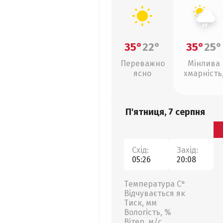
35°
22°
35°
25°
Переважно
Мінлива
ясно
хмарність
слабкий д
П'ятниця, 7 серпня
Схід:
Захід:
05:26
20:08
Температура С°
Відчувається як
Тиск, мм
Вологість, %
Вітер, м/с