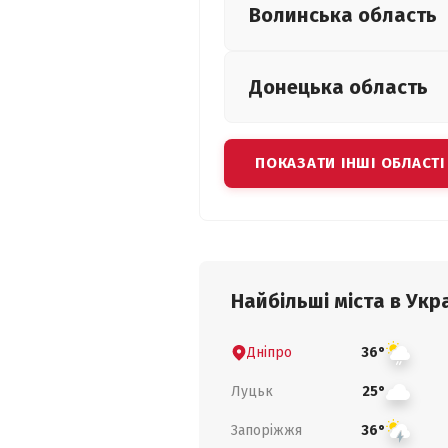
Волинська
область
Донецька
область
ПОКАЗАТИ ІНШІ ОБЛАСТІ
Найбільші міста в Укра
Дніпро
36°
Луцьк
25°
Запоріжжя
36°