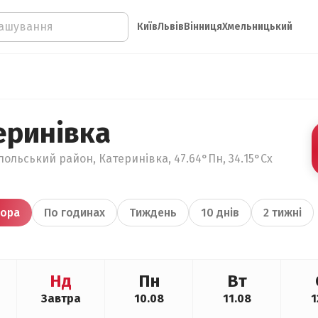
Київ
Львів
Вінниця
Хмельницький
еринівка
польський район, Катеринівка, 47.64°Пн, 34.15°Сх
ора
По годинах
Тиждень
10 днів
2 тижні
Нд
Пн
Вт
Завтра
10.08
11.08
1