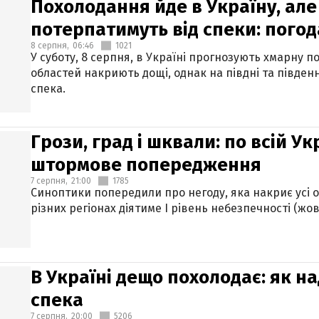
Похолодання йде в Україну, але
потерпатимуть від спеки: погод
8 серпня,
06:46
1021
У суботу, 8 серпня, в Україні прогнозують хмарну п
областей накриють дощі, однак на півдні та півден
спека.
Грози, град і шквали: по всій У
штормове попередження
7 серпня,
21:00
1785
Синоптики попередили про негоду, яка накриє усі об
різних регіонах діятиме І рівень небезпечності (жов
В Україні дещо похолодає: як н
спека
7 серпня,
20:00
5206