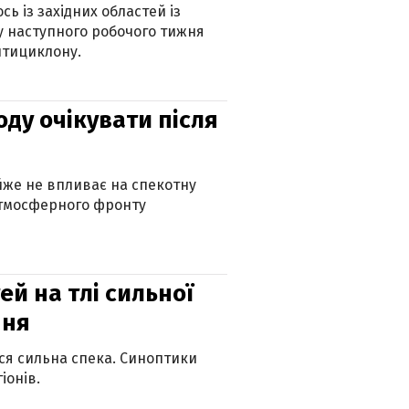
ь із західних областей із
 наступного робочого тижня
нтициклону.
оду очікувати після
айже не впливає на спекотну
атмосферного фронту
й на тлі сильної
пня
ься сильна спека. Синоптики
іонів.