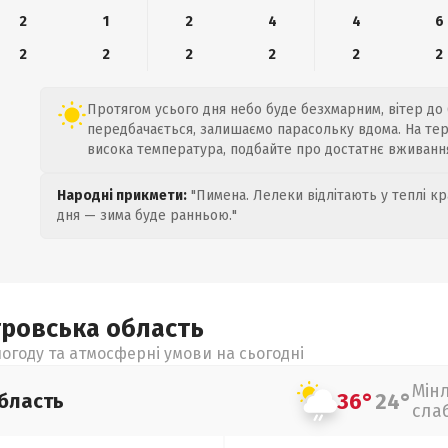
2
1
2
4
4
6
2
2
2
2
2
2
Протягом усього дня небо буде безхмарним, вітер до 6
передбачається, залишаємо парасольку вдома. На терм
висока температура, подбайте про достатнє вживання
Народні прикмети:
"Пимена. Лелеки відлітають у теплі кр
дня — зима буде ранньою."
тровська
область
огоду та атмосферні умови на сьогодні
Мін
36°
24°
бласть
сла