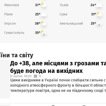
Миколаїв
Львів
37°
24°
Рівне
Суми
25°
31°
Херсон
Хмельницький
38°
25°
Севастополь
35°
ни та світу
До +38, але місцями з грозами 
буде погода на вихідних
8 серпня,
08:00
13
Цими вихідними в Україні почне слабшати сильна 
холодного атмосферного фронту в більшості област
температури повітря, одна не на південному сході т