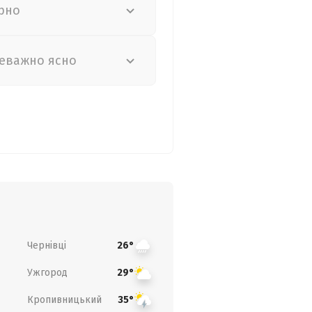
рно
еважно ясно
Чернівці
26°
Ужгород
29°
Кропивницький
35°