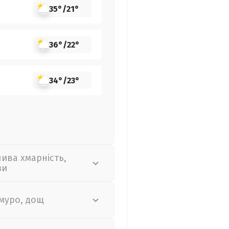
35°
/
21°
36°
/
22°
34°
/
23°
лива хмарність,
зи
муро, дощ