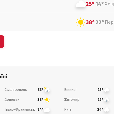
25°
14°
Хма
38°
22°
Пер
їні
Сімферополь
Вінниця
33°
25°
Донецьк
Житомир
38°
25°
Івано-Франківськ
Київ
24°
24°