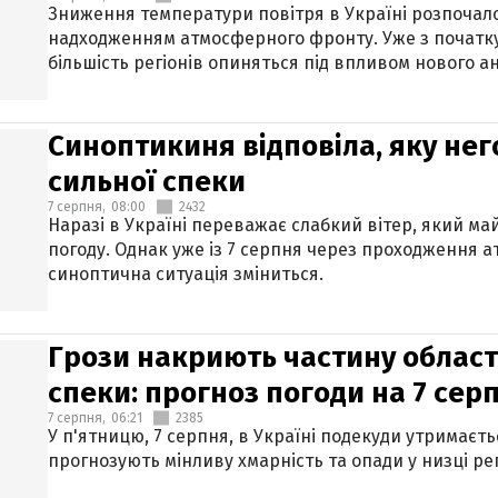
Зниження температури повітря в Україні розпочалос
надходженням атмосферного фронту. Уже з початку
більшість регіонів опиняться під впливом нового а
Синоптикиня відповіла, яку нег
сильної спеки
7 серпня,
08:00
2432
Наразі в Україні переважає слабкий вітер, який м
погоду. Однак уже із 7 серпня через проходження 
синоптична ситуація зміниться.
Грози накриють частину областе
спеки: прогноз погоди на 7 сер
7 серпня,
06:21
2385
У п'ятницю, 7 серпня, в Україні подекуди утримаєт
прогнозують мінливу хмарність та опади у низці рег