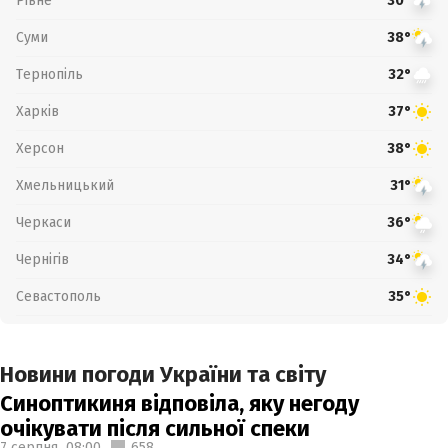
Рівне
30°
Суми
38°
Тернопіль
32°
Харків
37°
Херсон
38°
Хмельницький
31°
Черкаси
36°
Чернігів
34°
Севастополь
35°
Новини погоди України та світу
Синоптикиня відповіла, яку негоду
очікувати після сильної спеки
7 серпня,
08:00
658