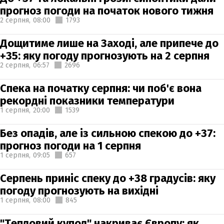
прогноз погоди на початок нового тижня
2 серпня,
08:00
1793
Дощитиме лише на Заході, але припече до
+35: яку погоду прогнозують на 2 серпня
2 серпня,
06:57
2696
Спека на початку серпня: чи поб'є вона
рекордні показники температури
1 серпня,
20:00
1539
Без опадів, але із сильною спекою до +37:
прогноз погоди на 1 серпня
1 серпня,
09:05
657
Серпень приніс спеку до +38 градусів: яку
погоду прогнозують на вихідні
1 серпня,
08:00
845
"Тепловий купол" накриває Європу: як