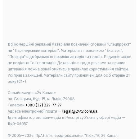
android
apple
smart tv
samsung smart tv
Всі комерційні рекламні матеріали позначені словами "Спецпроєкт"
чи "Партнерський матеріал". Матеріали з позначкою "Експерт",
"Позиція" відображають позицію авторів та героїв. Редакція може
не поділяти їхніх поглядів. Детальніше щодо реклами та правил
цитування можна ознайомитись в правилах користування сайтом.
Усі права захищені.
Матеріали сайту призначені для осіб старше
21
року (21+)
Онлайн-медіа «24 Канал»
пл. Галицька, буд. 15, м. Львів, 79008
Телефон
+380 (32) 229-77-77
Адреса електронної пошти —
legal@24tv.com.ua
Ідентифікатор онлайн-медіа в Реєстрі суб'єктів у сфері медіа —
R40-06057
© 2005—2026,
ПрАТ «Телерадіокомпанія "Люкс"», 24 Канал.