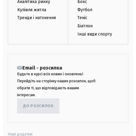
Аналітика ринку
Бокс
Купівля житла
Футбол
Тренди і натхнення
Теніс
Біатлон
Інші види спорту
Email - розсилка
Будьте в курсі всіх новин і оновлень!
Перейдіть на сторінку наших розсилок, щоб
обрати ті, що відповідають вашим
інтересам.
ДО РОЗСИЛОК
Наші додатки: