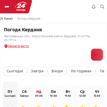
24 Канал
Погода Кирдани
Погода Кирдани
Житомирська обл., Коростенський район, Кирдани, 51.34°Пн,
28.79°Сх
Змінити місто
Сьогодні
Завтра
Вчора
По годинах
Тиж
Пт
Сб
Нд
Пн
Вт
Ср
Чт
Сьогодні
Завтра
09.08
10.08
11.08
12.08
13.08