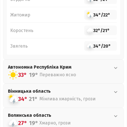
Житомир
34°
/
22°
Коростень
32°
/
21°
Звягель
34°
/
20°
Автономна Республіка Крим
33°
19°
Переважно ясно
Вінницька
область
34°
21°
Мінлива хмарність, грози
Волинська
область
27°
19°
Хмарно, грози