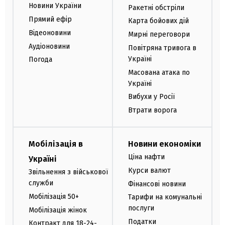
Новини України
Ракетні обстріли
Прямий ефір
Карта бойових дій
Відеоновини
Мирні переговори
Аудіоновини
Повітряна тривога в
Україні
Погода
Масована атака по
Україні
Вибухи у Росії
Втрати ворога
Мобілізація в
Новини економіки
Ціна нафти
Україні
Курси валют
Звільнення з військової
служби
Фінансові новини
Мобілізація 50+
Тарифи на комунальні
послуги
Мобілізація жінок
Податки
Контракт для 18-24-