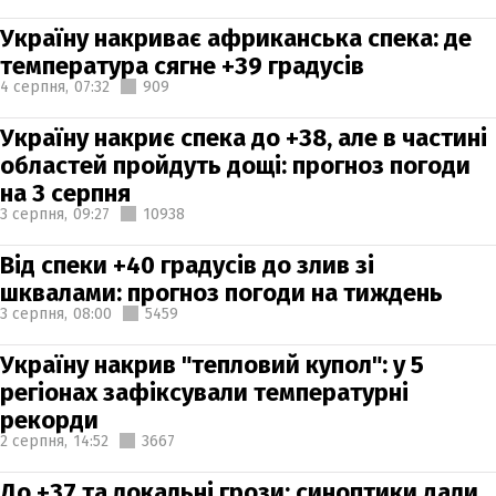
Україну накриває африканська спека: де
температура сягне +39 градусів
4 серпня,
07:32
909
Україну накриє спека до +38, але в частині
областей пройдуть дощі: прогноз погоди
на 3 серпня
3 серпня,
09:27
10938
Від спеки +40 градусів до злив зі
шквалами: прогноз погоди на тиждень
3 серпня,
08:00
5459
Україну накрив "тепловий купол": у 5
регіонах зафіксували температурні
рекорди
2 серпня,
14:52
3667
До +37 та локальні грози: синоптики дали