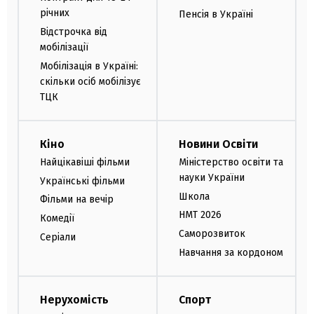
річних
Пенсія в Україні
Відстрочка від
мобілізації
Мобілізація в Україні:
скільки осіб мобілізує
ТЦК
Кіно
Новини Освіти
Найцікавіші фільми
Міністерство освіти та
науки України
Українські фільми
Школа
Фільми на вечір
НМТ 2026
Комедії
Саморозвиток
Серіали
Навчання за кордоном
Нерухомість
Спорт