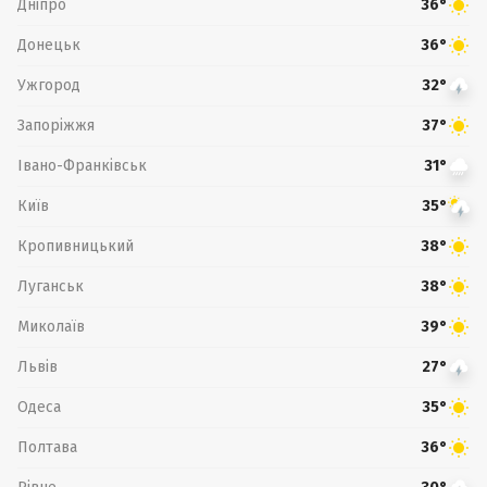
Дніпро
36°
Донецьк
36°
Ужгород
32°
Запоріжжя
37°
Івано-Франківськ
31°
Київ
35°
Кропивницький
38°
Луганськ
38°
Миколаїв
39°
Львів
27°
Одеса
35°
Полтава
36°