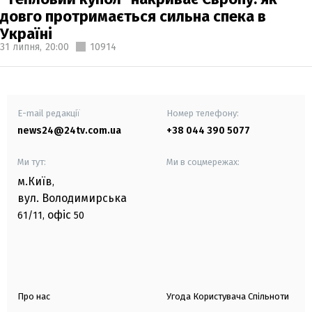
довго протримається сильна спека в
Україні
31 липня,
20:00
10914
E-mail редакції
Номер телефону:
news24@24tv.com.ua
+38 044 390 5077
Ми тут:
Ми в соцмережах:
м.Київ
,
вул. Володимирська
офіс
61/11,
50
Про нас
Угода Користувача Спільноти