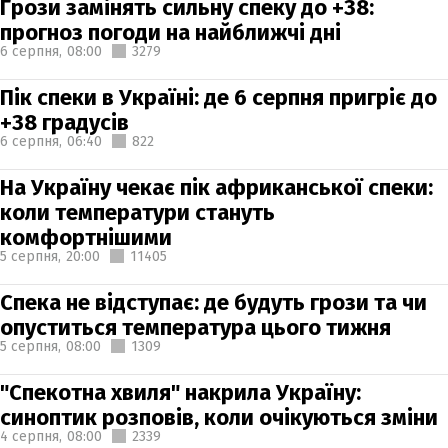
Грози замінять сильну спеку до +38:
прогноз погоди на найближчі дні
6 серпня,
08:00
3279
Пік спеки в Україні: де 6 серпня пригріє до
+38 градусів
6 серпня,
06:40
822
На Україну чекає пік африканської спеки:
коли температури стануть
комфортнішими
5 серпня,
20:00
11405
Спека не відступає: де будуть грози та чи
опуститься температура цього тижня
5 серпня,
08:00
1309
"Спекотна хвиля" накрила Україну:
синоптик розповів, коли очікуються зміни
4 серпня,
08:00
2339