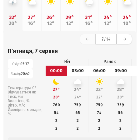
32°
27°
26°
29°
31°
24°
24°
20°
16°
12°
12°
16°
12°
10°
7
/14
П'ятниця, 7 серпня
Ніч
Ранок
Схід:
05:37
00:00
03:00
06:00
09:00
1
Захід:
20:42
Температура С°
27°
24°
22°
28°
Відчувається як
Тиск, мм
28°
24°
22°
28°
Вологість, %
760
759
759
759
Вітер, м/с
Ймовірність опадів,
54
65
74
56
%
2
2
2
2
2
2
2
2