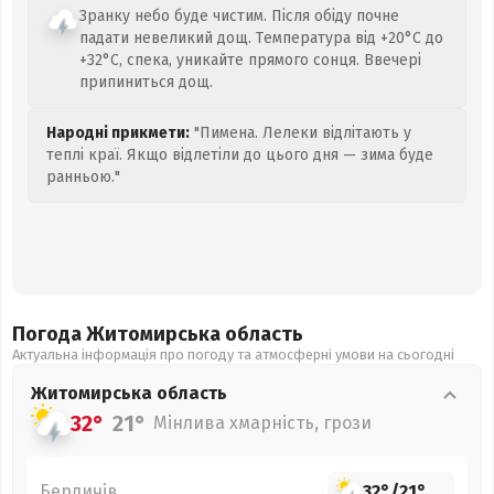
Зранку небо буде чистим. Після обіду почне
падати невеликий дощ. Температура від +20°C до
+32°C, спека, уникайте прямого сонця. Ввечері
припиниться дощ.
Народні прикмети:
"Пимена. Лелеки відлітають у
теплі краї. Якщо відлетіли до цього дня — зима буде
ранньою."
Погода Житомирська
область
Актуальна інформація про погоду та атмосферні умови на сьогодні
Житомирська
область
32°
21°
Мінлива хмарність, грози
Бердичів
32°
/
21°