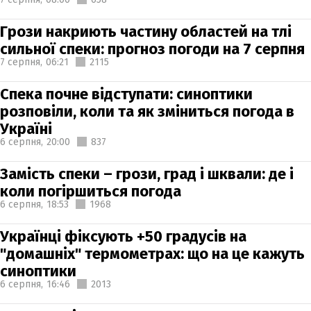
Грози накриють частину областей на тлі
сильної спеки: прогноз погоди на 7 серпня
7 серпня,
06:21
2115
Спека почне відступати: синоптики
розповіли, коли та як зміниться погода в
Україні
6 серпня,
20:00
837
Замість спеки – грози, град і шквали: де і
коли погіршиться погода
6 серпня,
18:53
1968
Українці фіксують +50 градусів на
"домашніх" термометрах: що на це кажуть
синоптики
6 серпня,
16:46
2013