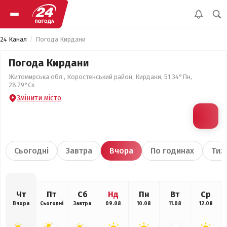
24 Канал
Погода Кирдани
Погода Кирдани
Житомирська обл., Коростенський район, Кирдани, 51.34°Пн,
28.79°Сх
Змінити місто
Сьогодні
Завтра
Вчора
По годинах
Тиж
Чт
Пт
Сб
Нд
Пн
Вт
Ср
Вчора
Сьогодні
Завтра
09.08
10.08
11.08
12.08