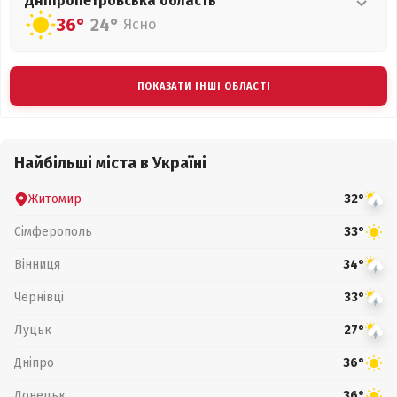
Дніпропетровська
область
36°
24°
Ясно
ПОКАЗАТИ ІНШІ ОБЛАСТІ
Найбільші міста в Україні
Житомир
32°
Сімферополь
33°
Вінниця
34°
Чернівці
33°
Луцьк
27°
Дніпро
36°
Донецьк
36°