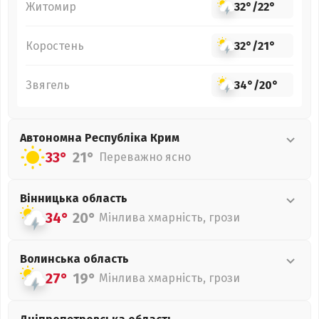
Житомир
32°
/
22°
Коростень
32°
/
21°
Звягель
34°
/
20°
Автономна Республіка Крим
33°
21°
Переважно ясно
Вінницька
область
34°
20°
Мінлива хмарність, грози
Волинська
область
27°
19°
Мінлива хмарність, грози