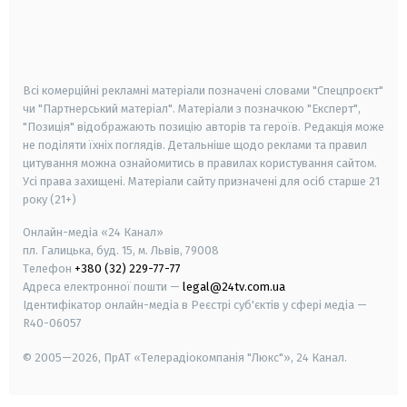
android
apple
smart tv
samsung smart tv
Всі комерційні рекламні матеріали позначені словами "Спецпроєкт"
чи "Партнерський матеріал". Матеріали з позначкою "Експерт",
"Позиція" відображають позицію авторів та героїв. Редакція може
не поділяти їхніх поглядів. Детальніше щодо реклами та правил
цитування можна ознайомитись в правилах користування сайтом.
Усі права захищені.
Матеріали сайту призначені для осіб старше
21
року (21+)
Онлайн-медіа «24 Канал»
пл. Галицька, буд. 15, м. Львів, 79008
Телефон
+380 (32) 229-77-77
Адреса електронної пошти —
legal@24tv.com.ua
Ідентифікатор онлайн-медіа в Реєстрі суб'єктів у сфері медіа —
R40-06057
© 2005—2026,
ПрАТ «Телерадіокомпанія "Люкс"», 24 Канал.