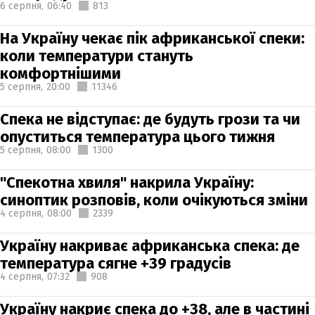
6 серпня,
06:40
813
На Україну чекає пік африканської спеки:
коли температури стануть
комфортнішими
5 серпня,
20:00
11346
Спека не відступає: де будуть грози та чи
опуститься температура цього тижня
5 серпня,
08:00
1300
"Спекотна хвиля" накрила Україну:
синоптик розповів, коли очікуються зміни
4 серпня,
08:00
2339
Україну накриває африканська спека: де
температура сягне +39 градусів
4 серпня,
07:32
908
Україну накриє спека до +38, але в частині