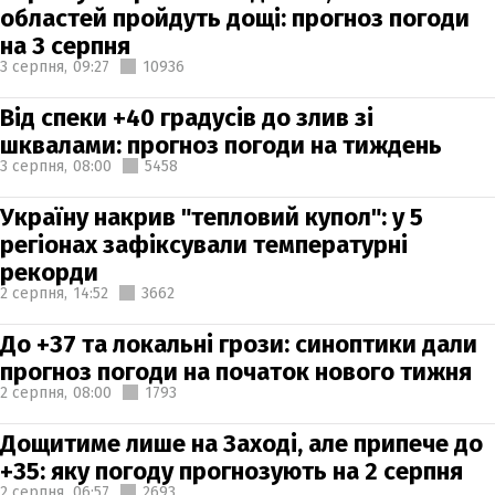
областей пройдуть дощі: прогноз погоди
на 3 серпня
3 серпня,
09:27
10936
Від спеки +40 градусів до злив зі
шквалами: прогноз погоди на тиждень
3 серпня,
08:00
5458
Україну накрив "тепловий купол": у 5
регіонах зафіксували температурні
рекорди
2 серпня,
14:52
3662
До +37 та локальні грози: синоптики дали
прогноз погоди на початок нового тижня
2 серпня,
08:00
1793
Дощитиме лише на Заході, але припече до
+35: яку погоду прогнозують на 2 серпня
2 серпня,
06:57
2693