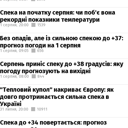
Спека на початку серпня: чи поб'є вона
рекордні показники температури
1 серпня,
20:00
1539
Без опадів, але із сильною спекою до +37:
прогноз погоди на 1 серпня
1 серпня,
09:05
656
Серпень приніс спеку до +38 градусів: яку
погоду прогнозують на вихідні
1 серпня,
08:00
844
"Тепловий купол" накриває Європу: як
довго протримається сильна спека в
Україні
31 липня,
20:00
10911
Спека до +34 повертається: прогноз