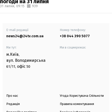
погоди на 31 липня
31 липня,
09:15
939
E-mail редакції
Номер телефону:
news24@24tv.com.ua
+38 044 390 5077
Ми тут:
Ми в соцмережах:
м.Київ
,
вул. Володимирська
офіс
61/11,
50
Про нас
Угода Користувача Спільноти
Редакція
Правила коментування