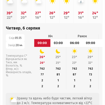
39°
32°
27°
26°
29°
31°
24°
22°
20°
16°
12°
12°
16°
12°
Четвер, 6 серпня
Ніч
Ранок
Схід:
05:35
00:00
03:00
06:00
09:00
1
Захід:
20:44
Температура С°
26°
25°
23°
29°
Відчувається як
Тиск, мм
26°
25°
23°
32°
Вологість, %
762
762
762
762
Вітер, м/с
Ймовірність опадів,
77
81
87
73
%
2
1
1
1
2
2
2
2
Зранку та вдень небо буде чистим, легкий вітер
до 2 м/с. Температура коливатиметься від +22°C