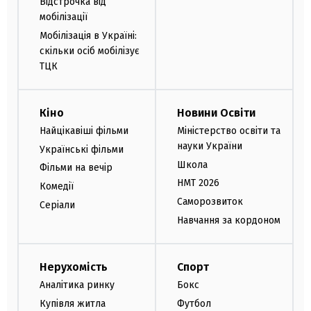
Відстрочка від
мобілізації
Мобілізація в Україні:
скільки осіб мобілізує
ТЦК
Кіно
Новини Освіти
Найцікавіші фільми
Міністерство освіти та
науки України
Українські фільми
Школа
Фільми на вечір
НМТ 2026
Комедії
Саморозвиток
Серіали
Навчання за кордоном
Нерухомість
Спорт
Аналітика ринку
Бокс
Купівля житла
Футбол