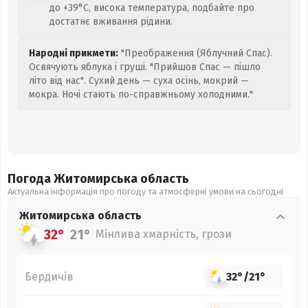
до +39°C, висока температура, подбайте про
достатнє вживання рідини.
Народні прикмети:
"Преображення (Яблучний Спас).
Освячують яблука і груші. "Прийшов Спас — пішло
літо від нас". Сухий день — суха осінь, мокрий —
мокра. Ночі стають по-справжньому холодними."
Погода Житомирська
область
Актуальна інформація про погоду та атмосферні умови на сьогодні
Житомирська
область
32°
21°
Мінлива хмарність, грози
Бердичів
32°
/
21°