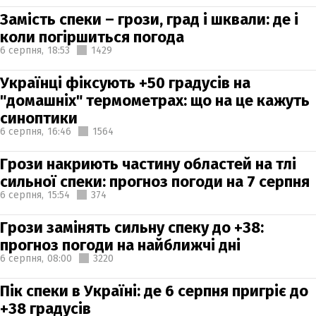
Замість спеки – грози, град і шквали: де і
коли погіршиться погода
6 серпня,
18:53
1429
Українці фіксують +50 градусів на
"домашніх" термометрах: що на це кажуть
синоптики
6 серпня,
16:46
1564
Грози накриють частину областей на тлі
сильної спеки: прогноз погоди на 7 серпня
6 серпня,
15:54
374
Грози замінять сильну спеку до +38:
прогноз погоди на найближчі дні
6 серпня,
08:00
3220
Пік спеки в Україні: де 6 серпня пригріє до
+38 градусів