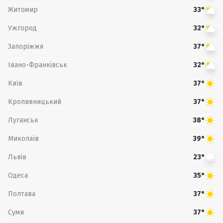
Житомир
33°
Ужгород
32°
Запоріжжя
37°
Івано-Франківськ
32°
Київ
37°
Кропивницький
37°
Луганськ
38°
Миколаїв
39°
Львів
23°
Одеса
35°
Полтава
37°
Суми
37°