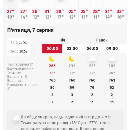
27°
27°
26°
31°
28°
25°
25°
28°
31°
33°
18°
14°
12°
12°
17°
12°
11°
11°
14°
16°
П'ятниця, 7 серпня
Ніч
Ранок
Схід:
05:52
00:00
03:00
06:00
09:00
1
Захід:
20:52
Температура С°
26°
23°
22°
26°
Відчувається як
Тиск, мм
26°
23°
22°
26°
Вологість, %
760
760
760
761
Вітер, м/с
Ймовірність опадів,
50
59
70
52
%
2
3
2
2
2
2
2
15
До обіду хмарно, ледь відчутний вітер до 4 м/с.
Температура повітря від +18°C до +27°C, тепла
погода, не забудьте про воду. Вдень почне