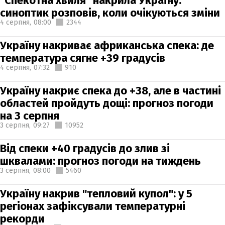
"Спекотна хвиля" накрила Україну:
синоптик розповів, коли очікуються зміни
4 серпня,
08:00
2344
Україну накриває африканська спека: де
температура сягне +39 градусів
4 серпня,
07:32
910
Україну накриє спека до +38, але в частині
областей пройдуть дощі: прогноз погоди
на 3 серпня
3 серпня,
09:27
10952
Від спеки +40 градусів до злив зі
шквалами: прогноз погоди на тиждень
3 серпня,
08:00
5460
Україну накрив "тепловий купол": у 5
регіонах зафіксували температурні
рекорди