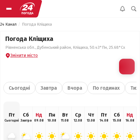
24 Канал
Погода Кліщиха
Погода Кліщиха
Рівненська обл., Дубенський район, Кліщиха, 50.43°Пн, 25.68°Сх
Змінити місто
Сьогодні
Завтра
Вчора
По годинах
Тиж
Пт
Сб
Нд
Пн
Вт
Ср
Чт
Пт
Сб
Нд
Сьогодні
Завтра
09.08
10.08
11.08
12.08
13.08
14.08
15.08
16.08