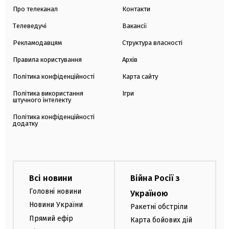
Про телеканал
Контакти
Телеведучі
Вакансії
Рекламодавцям
Структура власності
Правила користування
Архів
Політика конфіденційності
Карта сайту
Політика використання
Ігри
штучного інтелекту
Політика конфіденційності
додатку
Всі новини
Війна Росії з
Головні новини
Україною
Новини України
Ракетні обстріли
Прямий ефір
Карта бойових дій