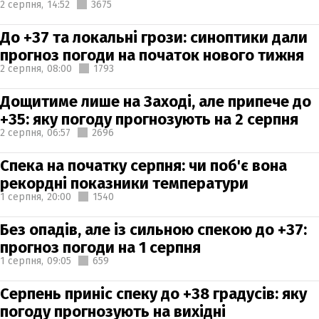
2 серпня,
14:52
3675
До +37 та локальні грози: синоптики дали
прогноз погоди на початок нового тижня
2 серпня,
08:00
1793
Дощитиме лише на Заході, але припече до
+35: яку погоду прогнозують на 2 серпня
2 серпня,
06:57
2696
Спека на початку серпня: чи поб'є вона
рекордні показники температури
1 серпня,
20:00
1540
Без опадів, але із сильною спекою до +37:
прогноз погоди на 1 серпня
1 серпня,
09:05
659
Серпень приніс спеку до +38 градусів: яку
погоду прогнозують на вихідні