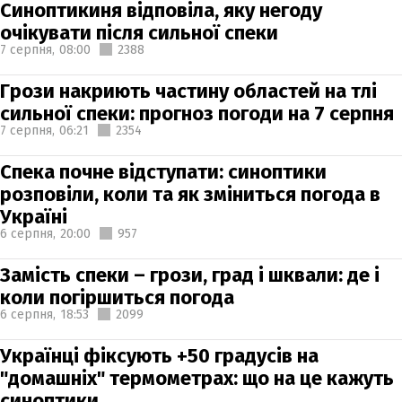
Синоптикиня відповіла, яку негоду
очікувати після сильної спеки
7 серпня,
08:00
2388
Грози накриють частину областей на тлі
сильної спеки: прогноз погоди на 7 серпня
7 серпня,
06:21
2354
Спека почне відступати: синоптики
розповіли, коли та як зміниться погода в
Україні
6 серпня,
20:00
957
Замість спеки – грози, град і шквали: де і
коли погіршиться погода
6 серпня,
18:53
2099
Українці фіксують +50 градусів на
"домашніх" термометрах: що на це кажуть
синоптики