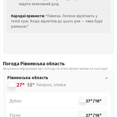
падати невеликий дощ.
Народні прикмети:
"Пимена. Лелеки відлітають у
теплі краї. Якщо відлетіли до цього дня — зима буде
ранньою."
Погода Рівненська
область
Актуальна інформація про погоду та атмосферні умови на сьогодні
Рівненська
область
27°
18°
Хмарно, зливи
Дубно
27°
/
18°
Рівне
27°
/
16°