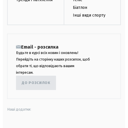
Біатлон
Інші види спорту
Email - розсилка
Будьте в курсі всіх новин і оновлень!
Перейдіть на сторінку наших розсилок, щоб
обрати ті, що відповідають вашим
інтересам.
ДО РОЗСИЛОК
Наші додатки:
android
apple