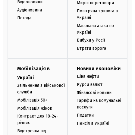
Відеоновини
Мирні переговори
Аудіоновини
Повітряна тривога в
Україні
Погода
Масована атака по
Україні
Вибухи у Росії
Втрати ворога
Мобілізація в
Новини економіки
Ціна нафти
Україні
Курси валют
Звільнення з військової
служби
Фінансові новини
Мобілізація 50+
Тарифи на комунальні
послуги
Мобілізація жінок
Податки
Контракт для 18-24-
річних
Пенсія в Україні
Відстрочка від