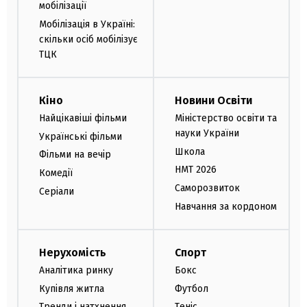
мобілізації
Мобілізація в Україні:
скільки осіб мобілізує
ТЦК
Кіно
Новини Освіти
Найцікавіші фільми
Міністерство освіти та
науки України
Українські фільми
Школа
Фільми на вечір
НМТ 2026
Комедії
Саморозвиток
Серіали
Навчання за кордоном
Нерухомість
Спорт
Аналітика ринку
Бокс
Купівля житла
Футбол
Тренди і натхнення
Теніс