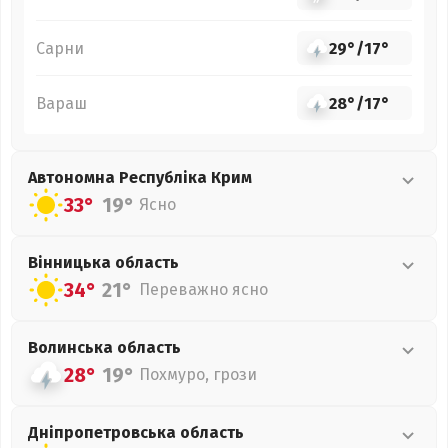
Сарни
29°
/
17°
Вараш
28°
/
17°
Автономна Республіка Крим
33°
19°
Ясно
Вінницька
область
34°
21°
Переважно ясно
Волинська
область
28°
19°
Похмуро, грози
Дніпропетровська
область