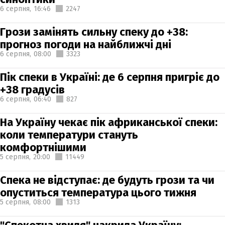
6 серпня,
16:46
2247
Грози замінять сильну спеку до +38:
прогноз погоди на найближчі дні
6 серпня,
08:00
3323
Пік спеки в Україні: де 6 серпня пригріє до
+38 градусів
6 серпня,
06:40
827
На Україну чекає пік африканської спеки:
коли температури стануть
комфортнішими
5 серпня,
20:00
11449
Спека не відступає: де будуть грози та чи
опуститься температура цього тижня
5 серпня,
08:00
1313