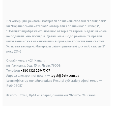
smart tv
samsung smart tv
Всі комерційні рекламні матеріали позначені словами "Спецпроєкт"
чи "Партнерський матеріал". Матеріали з позначкою "Експерт",
"Позиція" відображають позицію авторів та героїв. Редакція може
не поділяти їхніх поглядів. Детальніше щодо реклами та правил
цитування можна ознайомитись в правилах користування сайтом.
Усі права захищені.
Матеріали сайту призначені для осіб старше
21
року (21+)
Онлайн-медіа «24 Канал»
пл. Галицька, буд. 15, м. Львів, 79008
Телефон
+380 (32) 229-77-77
Адреса електронної пошти —
legal@24tv.com.ua
Ідентифікатор онлайн-медіа в Реєстрі суб'єктів у сфері медіа —
R40-06057
© 2005—2026,
ПрАТ «Телерадіокомпанія "Люкс"», 24 Канал.