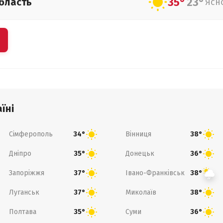
35°
23°
бласть
Ясн
їні
Сімферополь
Вінниця
34°
38°
Дніпро
Донецьк
35°
36°
Запоріжжя
Івано-Франківськ
37°
38°
Луганськ
Миколаїв
37°
38°
Полтава
Суми
35°
36°