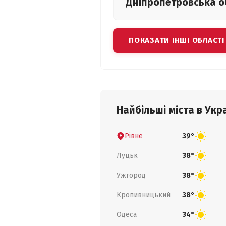
Дніпропетровська
о
ПОКАЗАТИ ІНШІ ОБЛАСТІ
Найбільші міста в Укра
Рівне
39°
Луцьк
38°
Ужгород
38°
Кропивницький
38°
Одеса
34°