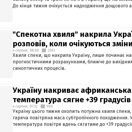
До кінця тижня очікується надходження дощового 
"Спекотна хвиля" накрила Укра
розповів, коли очікуються змін
4 серпня,
08:00
2303
Хвиля спеки, що накрила Україну, лише починає на
прогностичними розрахунками, ближче до вихідни
синоптичних процесів.
Україну накриває африканська 
температура сягне +39 градусів
4 серпня,
07:32
900
Україну цього тижня охопить потужна хвиля спеки,
гаряча повітряна маса субтропічного походження. У
температура повітря вдень сягатиме до +39 градусі