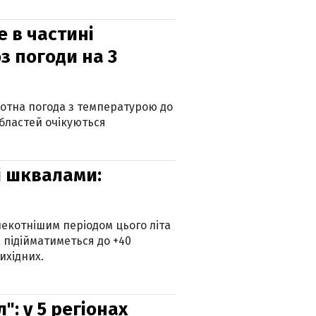
е в частині
з погоди на 3
котна погода з температурою до
 областей очікуються
зі шквалами:
екотнішим періодом цього літа
 підійматиметься до +40
ихідних.
: у 5 регіонах