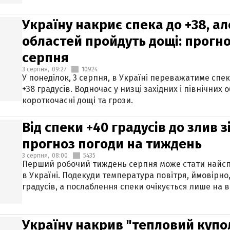
Україну накриє спека до +38, ал
областей пройдуть дощі: прогно
серпня
3 серпня,
09:27
10924
У понеділок, 3 серпня, в Україні переважатиме спе
+38 градусів. Водночас у низці західних і північних
короткочасні дощі та грози.
Від спеки +40 градусів до злив 
прогноз погоди на тиждень
3 серпня,
08:00
5435
Перший робочий тиждень серпня може стати найсп
в Україні. Подекуди температура повітря, ймовірно,
градусів, а послаблення спеки очікується лише на в
Україну накрив "тепловий купол"