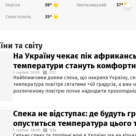
Херсон
Хмельницький
38°
37°
Севастополь
35°
ни та світу
На Україну чекає пік африкансь
температури стануть комфорт
5 серпня,
20:00
3732
Найближчими днями спека, що накрила Україну, сяг
температура повітря сягатиме +40 градусів, а вже 
розпеченому повітрю почне надходити прохолодніш
Спека не відступає: де будуть г
опуститься температура цього
5 серпня,
08:00
1236
Сильну спеку та тропічні ночі в Україну ще на кіль