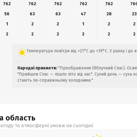
762
762
762
762
762
76
56
63
63
47
28
23
1
2
2
1
2
2
2
2
2
2
2
2
Температура повітря від +21°C до +39°C. З ранку і до 
Народні прикмети:
"Преображення (Яблучний Спас). Освяч
"Прийшов Спас — пішло літо від нас". Сухий день — суха о
стають по-справжньому холодними."
ка
область
огоду та атмосферні умови на сьогодні