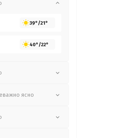
о
39°
/
21°
40°
/
22°
о
еважно ясно
о