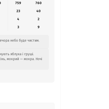
0
759
760
23
40
4
2
3
9
вечора небо буде чистим.
ують яблука і груші.
сінь, мокрий — мокра. Ночі