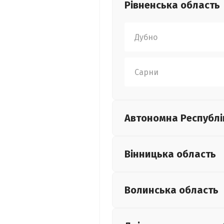
Рівненська
область
Дубно
Сарни
Автономна Республі
Вінницька
область
Волинська
область