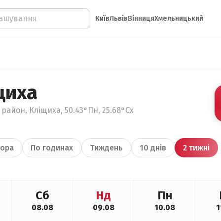
Київ
Львів
Вінниця
Хмельницький
щиха
район, Кліщиха, 50.43°Пн, 25.68°Сх
ора
По годинах
Тиждень
10 днів
2 тижні
Сб
Нд
Пн
08.08
09.08
10.08
1