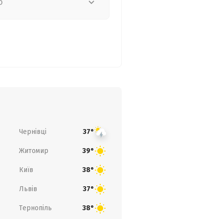
о
Чернівці
37°
Житомир
39°
Київ
38°
Львів
37°
Тернопіль
38°