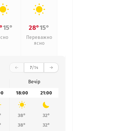
°
15°
28°
15°
Ясно
Переважно
ясно
7
/14
Вечір
00
18:00
21:00
°
38°
32°
°
38°
32°