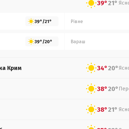
39°
21°
Ясн
39°
/
21°
Рівне
39°
/
20°
Вараш
34°
20°
ка Крим
Ясн
38°
20°
Пер
38°
21°
Ясн