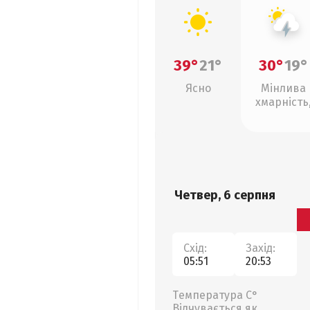
39°
21°
30°
19°
Ясно
Мінлива
хмарність
грози
Четвер, 6 серпня
Схід:
Захід:
05:51
20:53
Температура С°
Відчувається як