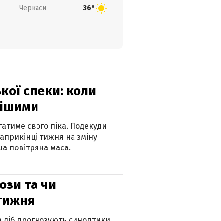
Черкаси
36°
кої спеки: коли
нішими
атиме свого піка. Подекуди
наприкінці тижня на зміну
а повітряна маса.
рози та чи
 тижня
ка діб прогнозують синоптики.