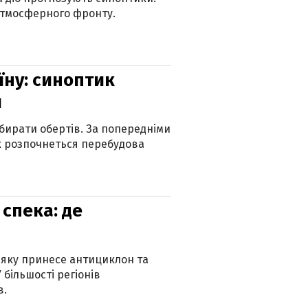
атмосферного фронту.
їну: синоптик
и
бирати обертів. За попередніми
х розпочнеться перебудова
спека: де
 яку принесе антициклон та
 більшості регіонів
в.