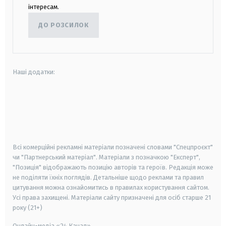
інтересам.
ДО РОЗСИЛОК
Наші додатки:
android
apple
smart tv
samsung smart tv
Всі комерційні рекламні матеріали позначені словами "Спецпроєкт"
чи "Партнерський матеріал". Матеріали з позначкою "Експерт",
"Позиція" відображають позицію авторів та героїв. Редакція може
не поділяти їхніх поглядів. Детальніше щодо реклами та правил
цитування можна ознайомитись в правилах користування сайтом.
Усі права захищені.
Матеріали сайту призначені для осіб старше
21
року (21+)
Онлайн-медіа «24 Канал»