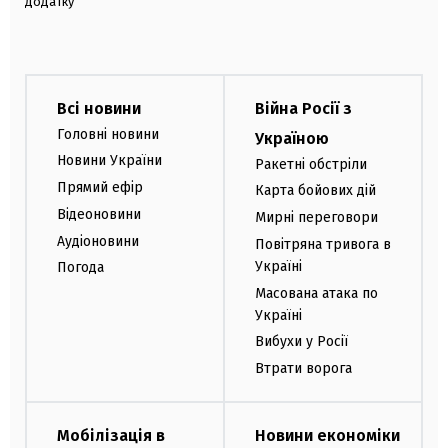
додатку
Всі новини
Війна Росії з
Головні новини
Україною
Новини України
Ракетні обстріли
Прямий ефір
Карта бойових дій
Відеоновини
Мирні переговори
Аудіоновини
Повітряна тривога в
Україні
Погода
Масована атака по
Україні
Вибухи у Росії
Втрати ворога
Мобілізація в
Новини економіки