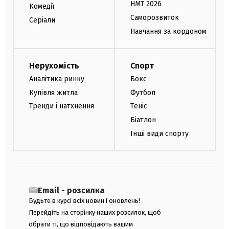
НМТ 2026
Комедії
Саморозвиток
Серіали
Навчання за кордоном
Нерухомість
Спорт
Аналітика ринку
Бокс
Купівля житла
Футбол
Тренди і натхнення
Теніс
Біатлон
Інші види спорту
Email - розсилка
Будьте в курсі всіх новин і оновлень!
Перейдіть на сторінку наших розсилок, щоб
обрати ті, що відповідають вашим