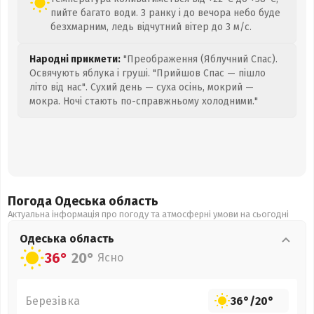
пийте багато води. З ранку і до вечора небо буде
безхмарним, ледь відчутний вітер до 3 м/с.
Народні прикмети:
"Преображення (Яблучний Спас).
Освячують яблука і груші. "Прийшов Спас — пішло
літо від нас". Сухий день — суха осінь, мокрий —
мокра. Ночі стають по-справжньому холодними."
Погода Одеська
область
Актуальна інформація про погоду та атмосферні умови на сьогодні
Одеська
область
36°
20°
Ясно
Березівка
36°
/
20°