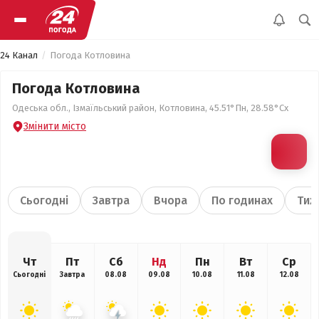
24 Канал
Погода Котловина
Погода Котловина
Одеська обл., Ізмаїльський район, Котловина, 45.51°Пн, 28.58°Сх
Змінити місто
Сьогодні
Завтра
Вчора
По годинах
Тиж
Чт
Пт
Сб
Нд
Пн
Вт
Ср
Сьогодні
Завтра
08.08
09.08
10.08
11.08
12.08