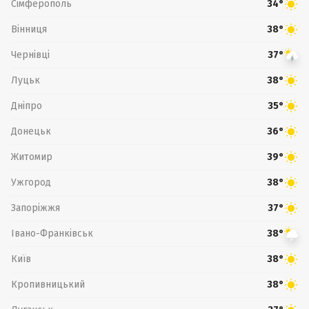
Сімферополь
34°
Вінниця
38°
Чернівці
37°
Луцьк
38°
Дніпро
35°
Донецьк
36°
Житомир
39°
Ужгород
38°
Запоріжжя
37°
Івано-Франківськ
38°
Київ
38°
Кропивницький
38°