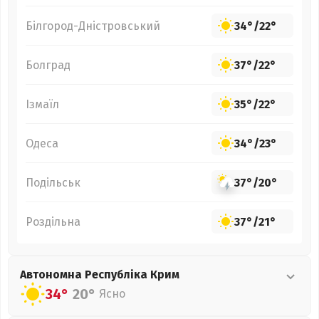
Білгород-Дністровський
34°
/
22°
Болград
37°
/
22°
Ізмаїл
35°
/
22°
Одеса
34°
/
23°
Подільськ
37°
/
20°
Роздільна
37°
/
21°
Автономна Республіка Крим
34°
20°
Ясно