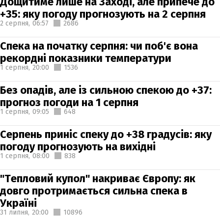
Дощитиме лише на Заході, але припече до
+35: яку погоду прогнозують на 2 серпня
2 серпня,
06:57
2686
Спека на початку серпня: чи поб'є вона
рекордні показники температури
1 серпня,
20:00
1536
Без опадів, але із сильною спекою до +37:
прогноз погоди на 1 серпня
1 серпня,
09:05
648
Серпень приніс спеку до +38 градусів: яку
погоду прогнозують на вихідні
1 серпня,
08:00
838
"Тепловий купол" накриває Європу: як
довго протримається сильна спека в
Україні
31 липня,
20:00
10896