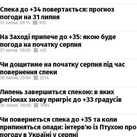
Спека до +34 повертається: прогноз
погоди на 31 липня
31 липня,
09:15
905
На Заході припече до +35: якою буде
погода на початку серпня
31 липня,
08:00
425
Чи дощитиме на початку серпня під час
повернення спеки
30 липня,
20:00
2314
Липень завершиться спекою: в яких
регіонах знову пригріє до +33 градусів
30 липня,
08:00
1884
Чи повернеться спека до +35 та коли
припиняться опади: інтерв'ю із Птухою про
погоду в Україні у серпні