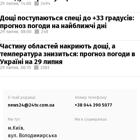
29 липня,
14:00
2494
Дощі поступаються спеці до +33 градусів:
прогноз погоди на найближчі дні
29 липня,
08:00
248
Частину областей накриють дощі, а
температура знизиться: прогноз погоди в
Україні на 29 липня
29 липня,
06:15
2383
E-mail редакції
Номер телефону:
news24@24tv.com.ua
+38 044 390 5077
Ми тут:
Ми в соцмережах:
м.Київ
,
вул. Володимирська