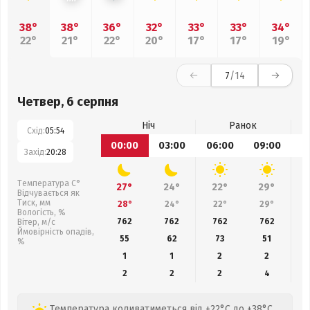
38°
38°
36°
32°
33°
33°
34°
22°
21°
22°
20°
17°
17°
19°
7
/14
Четвер, 6 серпня
Ніч
Ранок
Схід:
05:54
00:00
03:00
06:00
09:00
1
Захід:
20:28
Температура С°
27°
24°
22°
29°
Відчувається як
Тиск, мм
28°
24°
22°
29°
Вологість, %
762
762
762
762
Вітер, м/с
Ймовірність опадів,
55
62
73
51
%
1
1
2
2
2
2
2
4
Температура коливатиметься від +22°C до +38°C,