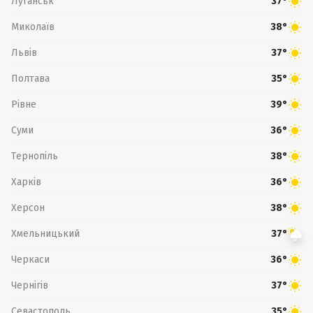
Луганськ
37°
Миколаїв
38°
Львів
37°
Полтава
35°
Рівне
39°
Суми
36°
Тернопіль
38°
Харків
36°
Херсон
38°
Хмельницький
37°
Черкаси
36°
Чернігів
37°
Севастополь
35°