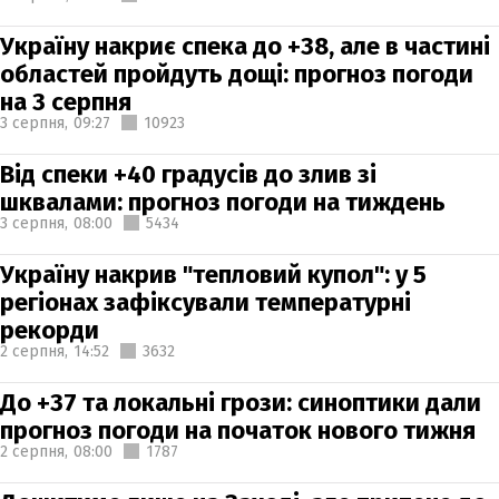
Україну накриє спека до +38, але в частині
областей пройдуть дощі: прогноз погоди
на 3 серпня
3 серпня,
09:27
10923
Від спеки +40 градусів до злив зі
шквалами: прогноз погоди на тиждень
3 серпня,
08:00
5434
Україну накрив "тепловий купол": у 5
регіонах зафіксували температурні
рекорди
2 серпня,
14:52
3632
До +37 та локальні грози: синоптики дали
прогноз погоди на початок нового тижня
2 серпня,
08:00
1787