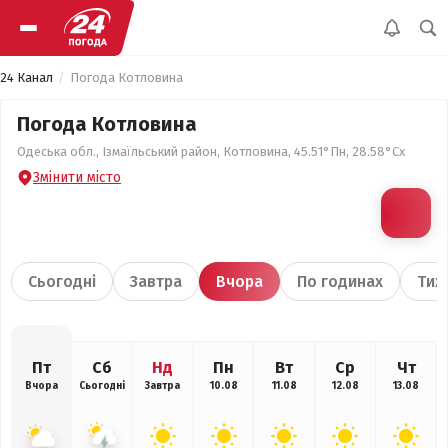
24 Канал
Погода Котловина
Погода Котловина
Одеська обл., Ізмаїльський район, Котловина, 45.51°Пн, 28.58°Сх
Змінити місто
Сьогодні
Завтра
Вчора
По годинах
Тиж
Пт
Сб
Нд
Пн
Вт
Ср
Чт
Вчора
Сьогодні
Завтра
10.08
11.08
12.08
13.08