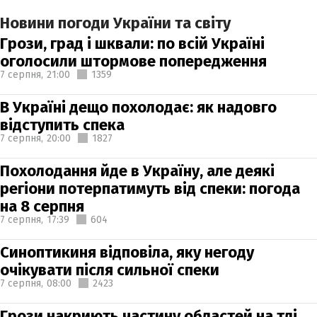
Новини погоди України та світу
Грози, град і шквали: по всій Україні
оголосили штормове попередження
7 серпня,
21:00
1359
В Україні дещо похолодає: як надовго
відступить спека
7 серпня,
20:00
1827
Похолодання йде в Україну, але деякі
регіони потерпатимуть від спеки: погода
на 8 серпня
7 серпня,
17:39
604
Синоптикиня відповіла, яку негоду
очікувати після сильної спеки
7 серпня,
08:00
2423
Грози накриють частину областей на тлі