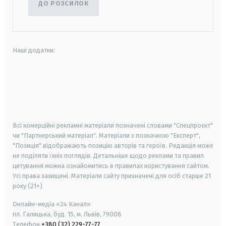
ДО РОЗСИЛОК
Наші додатки:
android
apple
smart tv
samsung smart tv
Всі комерційні рекламні матеріали позначені словами "Спецпроєкт"
чи "Партнерський матеріал". Матеріали з позначкою "Експерт",
"Позиція" відображають позицію авторів та героїв. Редакція може
не поділяти їхніх поглядів. Детальніше щодо реклами та правил
цитування можна ознайомитись в правилах користування сайтом.
Усі права захищені.
Матеріали сайту призначені для осіб старше
21
року (21+)
Онлайн-медіа «24 Канал»
пл. Галицька, буд. 15, м. Львів, 79008
Телефон
+380 (32) 229-77-77