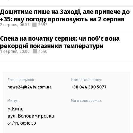
Дощитиме лише на Заході, але припече до
+35: яку погоду прогнозують на 2 серпня
2 серпня,
06:57
2697
Спека на початку серпня: чи поб'є вона
рекордні показники температури
1 серпня,
20:00
1540
E-mail редакції
Номер телефону:
news24@24tv.com.ua
+38 044 390 5077
Ми тут:
Ми в соцмережах:
м.Київ
,
вул. Володимирська
офіс
61/11,
50