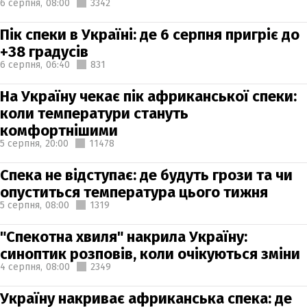
6 серпня,
08:00
3342
Пік спеки в Україні: де 6 серпня пригріє до
+38 градусів
6 серпня,
06:40
831
На Україну чекає пік африканської спеки:
коли температури стануть
комфортнішими
5 серпня,
20:00
11478
Спека не відступає: де будуть грози та чи
опуститься температура цього тижня
5 серпня,
08:00
1319
"Спекотна хвиля" накрила Україну:
синоптик розповів, коли очікуються зміни
4 серпня,
08:00
2349
Україну накриває африканська спека: де