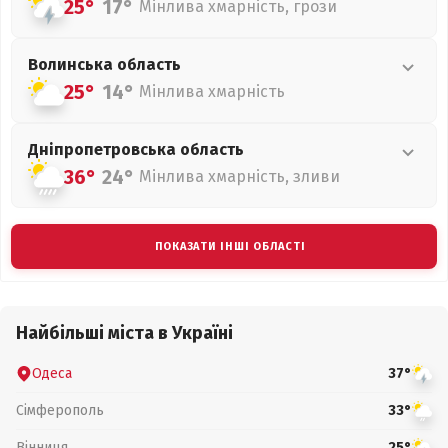
25°
17°
Мінлива хмарність, грози
Волинська
область
25°
14°
Мінлива хмарність
Дніпропетровська
область
36°
24°
Мінлива хмарність, зливи
ПОКАЗАТИ ІНШІ ОБЛАСТІ
Найбільші міста в Україні
Одеса
37°
Сімферополь
33°
Вінниця
25°