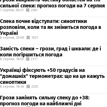
сильної спеки: прогноз погоди на 7 серпня
7 серпня,
06:21
2381
Спека почне відступати: синоптики
розповіли, коли та як зміниться погода в
Україні
6 серпня,
20:00
1021
Замість спеки – грози, град і шквали: де і
коли погіршиться погода
6 серпня,
18:53
2117
Українці фіксують +50 градусів на
"домашніх" термометрах: що на це кажуть
синоптики
6 серпня,
16:46
2325
Грози замінять сильну спеку до +38:
прогноз погоди на найближчі дні