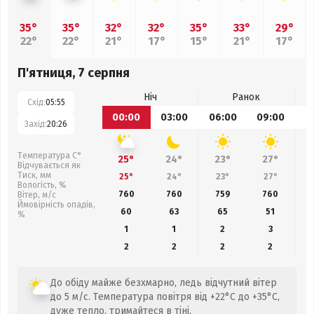
35°
35°
32°
32°
35°
33°
29°
22°
22°
21°
17°
15°
21°
17°
П'ятниця, 7 серпня
Ніч
Ранок
Схід:
05:55
00:00
03:00
06:00
09:00
1
Захід:
20:26
Температура С°
25°
24°
23°
27°
Відчувається як
Тиск, мм
25°
24°
23°
27°
Вологість, %
760
760
759
760
Вітер, м/с
Ймовірність опадів,
60
63
65
51
%
1
1
2
3
2
2
2
2
До обіду майже безхмарно, ледь відчутний вітер
до 5 м/с. Температура повітря від +22°C до +35°C,
дуже тепло, тримайтеся в тіні.