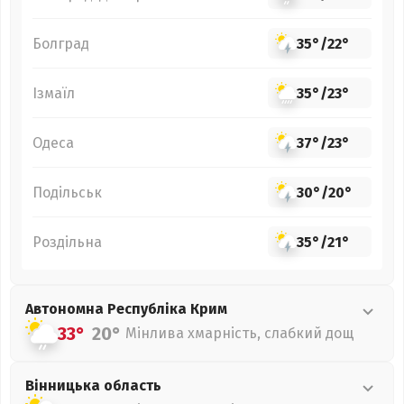
Болград
35°
/
22°
Ізмаїл
35°
/
23°
Одеса
37°
/
23°
Подільськ
30°
/
20°
Роздільна
35°
/
21°
Автономна Республіка Крим
33°
20°
Мінлива хмарність, слабкий дощ
Вінницька
область