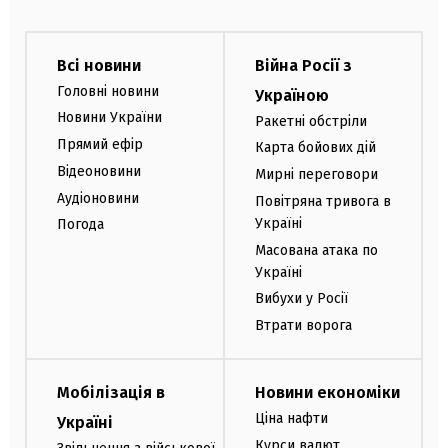
Всі новини
Війна Росії з
Головні новини
Україною
Новини України
Ракетні обстріли
Прямий ефір
Карта бойових дій
Відеоновини
Мирні переговори
Аудіоновини
Повітряна тривога в
Україні
Погода
Масована атака по
Україні
Вибухи у Росії
Втрати ворога
Мобілізація в
Новини економіки
Ціна нафти
Україні
Курси валют