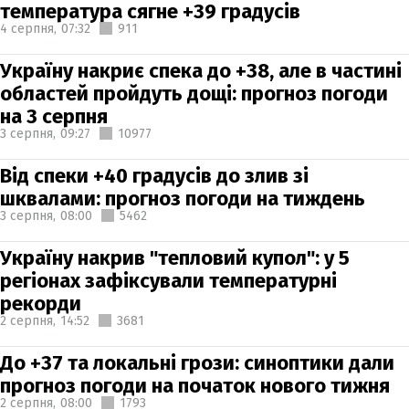
температура сягне +39 градусів
4 серпня,
07:32
911
Україну накриє спека до +38, але в частині
областей пройдуть дощі: прогноз погоди
на 3 серпня
3 серпня,
09:27
10977
Від спеки +40 градусів до злив зі
шквалами: прогноз погоди на тиждень
3 серпня,
08:00
5462
Україну накрив "тепловий купол": у 5
регіонах зафіксували температурні
рекорди
2 серпня,
14:52
3681
До +37 та локальні грози: синоптики дали
прогноз погоди на початок нового тижня
2 серпня,
08:00
1793