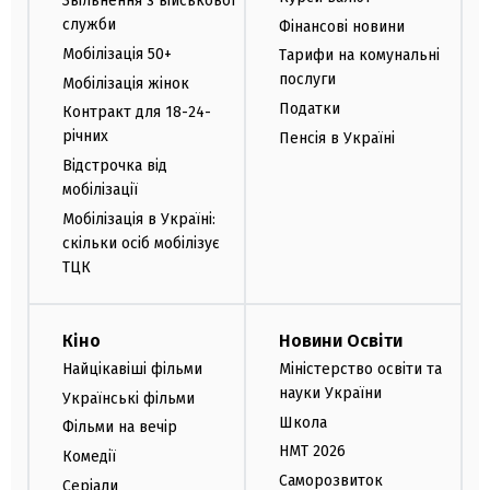
Звільнення з військової
служби
Фінансові новини
Мобілізація 50+
Тарифи на комунальні
послуги
Мобілізація жінок
Податки
Контракт для 18-24-
річних
Пенсія в Україні
Відстрочка від
мобілізації
Мобілізація в Україні:
скільки осіб мобілізує
ТЦК
Кіно
Новини Освіти
Найцікавіші фільми
Міністерство освіти та
науки України
Українські фільми
Школа
Фільми на вечір
НМТ 2026
Комедії
Саморозвиток
Серіали