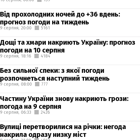
Від прохолодних ночей до +36 вдень:
прогноз погоди на тиждень
9 серпня,
20:00
5161
Дощі та хмари накриють Україну: прогноз
погоди на 10 серпня
9 серпня,
18:16
4184
Без сильної спеки: з якої погоди
розпочнеться наступний тиждень
9 серпня,
08:00
777
Частину України знову накриють грози:
погода на 9 серпня
9 серпня,
06:33
2426
Вулиці перетворилися на річки: негода
накрила одразу низку міст