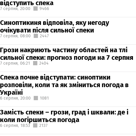
відступить спека
7 серпня,
20:00
9466
Синоптикиня відповіла, яку негоду
очікувати після сильної спеки
7 серпня,
08:00
2447
Грози накриють частину областей на тлі
сильної спеки: прогноз погоди на 7 серпня
7 серпня,
06:21
2404
Спека почне відступати: синоптики
розповіли, коли та як зміниться погода в
Україні
6 серпня,
20:00
1081
Замість спеки – грози, град і шквали: де і
коли погіршиться погода
6 серпня,
18:53
2137