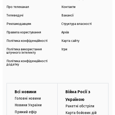
Про телеканал
Контакти
Телеведучі
Вакансії
Рекламодавцям
Структура власності
Правила користування
Архів
Політика конфіденційності
Карта сайту
Політика використання
Ігри
штучного інтелекту
Політика конфіденційності
додатку
Всі новини
Війна Росії з
Головні новини
Україною
Новини України
Ракетні обстріли
Прямий ефір
Карта бойових дій