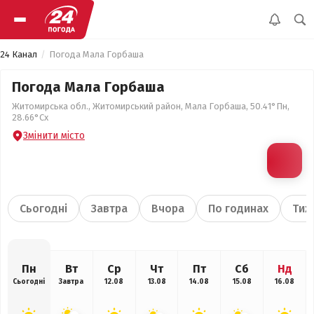
24 Канал
Погода Мала Горбаша
Погода Мала Горбаша
Житомирська обл., Житомирський район, Мала Горбаша, 50.41°Пн,
28.66°Сх
Змінити місто
Сьогодні
Завтра
Вчора
По годинах
Тиж
Пн
Вт
Ср
Чт
Пт
Сб
Нд
Сьогодні
Завтра
12.08
13.08
14.08
15.08
16.08