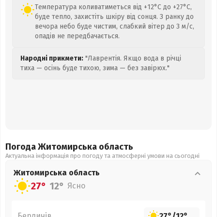
Температура коливатиметься від +12°C до +27°C,
буде тепло, захистіть шкіру від сонця. З ранку до
вечора небо буде чистим, слабкий вітер до 3 м/с,
опадів не передбачається.
Народні прикмети:
"Лаврентія. Якщо вода в річці
тиха — осінь буде тихою, зима — без завірюх."
Погода Житомирська
область
Актуальна інформація про погоду та атмосферні умови на сьогодні
Житомирська
область
27°
12°
Ясно
Бердичів
27°
/
12°