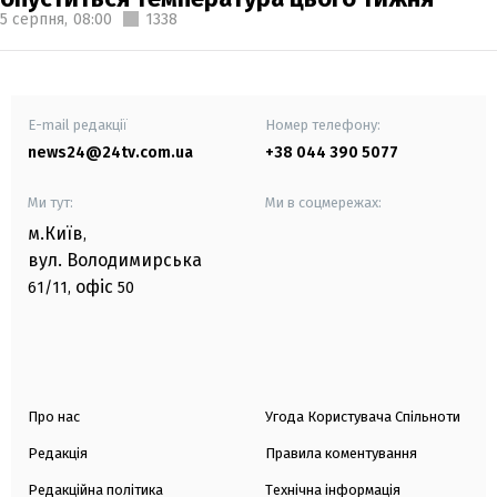
5 серпня,
08:00
1338
E-mail редакції
Номер телефону:
news24@24tv.com.ua
+38 044 390 5077
Ми тут:
Ми в соцмережах:
м.Київ
,
вул. Володимирська
офіс
61/11,
50
Про нас
Угода Користувача Спільноти
Редакція
Правила коментування
Редакційна політика
Технічна інформація