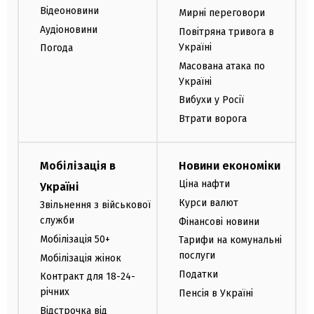
Відеоновини
Мирні переговори
Аудіоновини
Повітряна тривога в
Україні
Погода
Масована атака по
Україні
Вибухи у Росії
Втрати ворога
Мобілізація в
Новини економіки
Ціна нафти
Україні
Курси валют
Звільнення з військової
служби
Фінансові новини
Мобілізація 50+
Тарифи на комунальні
послуги
Мобілізація жінок
Податки
Контракт для 18-24-
річних
Пенсія в Україні
Відстрочка від