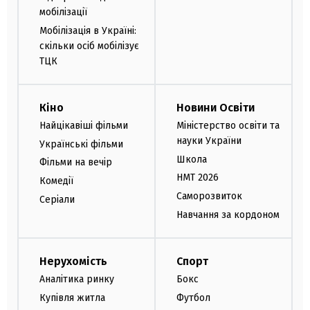
мобілізації
Мобілізація в Україні:
скільки осіб мобілізує
ТЦК
Кіно
Новини Освіти
Найцікавіші фільми
Міністерство освіти та
науки України
Українські фільми
Школа
Фільми на вечір
НМТ 2026
Комедії
Саморозвиток
Серіали
Навчання за кордоном
Нерухомість
Спорт
Аналітика ринку
Бокс
Купівля житла
Футбол