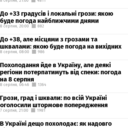
8 серпня,
21:00
4811
До +33 градусів і локальні грози: якою
буде погода найближчими днями
8 серпня,
20:00
882
До +38, але місцями з грозами та
шквалами: якою буде погода на вихідних
8 серпня,
08:00
986
Похолодання йде в Україну, але деякі
регіони потерпатимуть від спеки: погода
на 8 серпня
8 серпня,
06:46
1364
Грози, град і шквали: по всій Україні
оголосили штормове попередження
7 серпня,
21:00
1981
В Україні дещо похолодає: як надовго