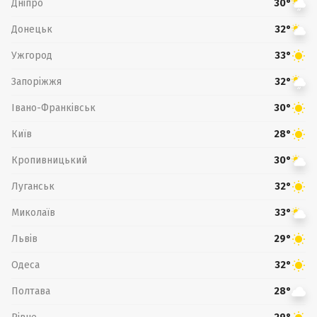
Дніпро
30°
Донецьк
32°
Ужгород
33°
Запоріжжя
32°
Івано-Франківськ
30°
Київ
28°
Кропивницький
30°
Луганськ
32°
Миколаїв
33°
Львів
29°
Одеса
32°
Полтава
28°