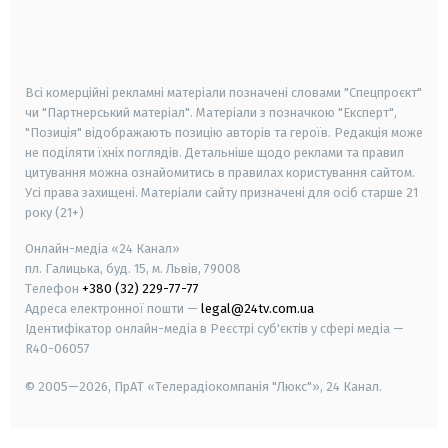
android
apple
smart tv
samsung smart tv
Всі комерційні рекламні матеріали позначені словами "Спецпроєкт"
чи "Партнерський матеріал". Матеріали з позначкою "Експерт",
"Позиція" відображають позицію авторів та героїв. Редакція може
не поділяти їхніх поглядів. Детальніше щодо реклами та правил
цитування можна ознайомитись в правилах користування сайтом.
Усі права захищені.
Матеріали сайту призначені для осіб старше
21
року (21+)
Онлайн-медіа «24 Канал»
пл. Галицька, буд. 15, м. Львів, 79008
Телефон
+380 (32) 229-77-77
Адреса електронної пошти —
legal@24tv.com.ua
Ідентифікатор онлайн-медіа в Реєстрі суб'єктів у сфері медіа —
R40-06057
© 2005—2026,
ПрАТ «Телерадіокомпанія "Люкс"», 24 Канал.