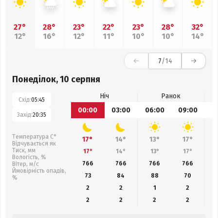
27°
28°
23°
22°
23°
28°
32°
12°
16°
12°
11°
10°
10°
14°
7
/14
Понеділок, 10 серпня
Ніч
Ранок
Схід:
05:45
00:00
03:00
06:00
09:00
1
Захід:
20:35
Температура С°
17°
14°
13°
17°
Відчувається як
Тиск, мм
17°
14°
13°
17°
Вологість, %
766
766
766
766
Вітер, м/с
Ймовірність опадів,
73
84
88
70
%
2
2
1
2
2
2
2
2