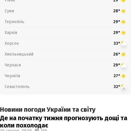
Рівне
29°
Суми
28°
Тернопіль
29°
Харків
29°
Херсон
33°
Хмельницький
26°
Черкаси
29°
Чернігів
27°
Севастополь
32°
Новини погоди України та світу
Де на початку тижня прогнозують дощі та
коли похолодає
10 серпня,
08:00
159