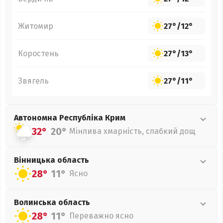
Житомир
27°
/
12°
Коростень
27°
/
13°
Звягель
27°
/
11°
Автономна Республіка Крим
32°
20°
Мінлива хмарність, слабкий дощ
Вінницька
область
28°
11°
Ясно
Волинська
область
28°
11°
Переважно ясно