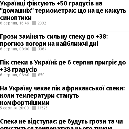
Українці фіксують +50 градусів на
"домашніх" термометрах: що на це кажуть
синоптики
6 серпня,
16:46
2392
Грози замінять сильну спеку до +38:
прогноз погоди на найближчі дні
6 серпня,
08:00
3364
Пік спеки в Україні: де 6 серпня пригріє до
+38 градусів
6 серпня,
06:40
850
На Україну чекає пік африканської спеки:
коли температури стануть
комфортнішими
5 серпня,
20:00
11525
Спека не відступає: де будуть грози та чи
опуститься температура цього тижня