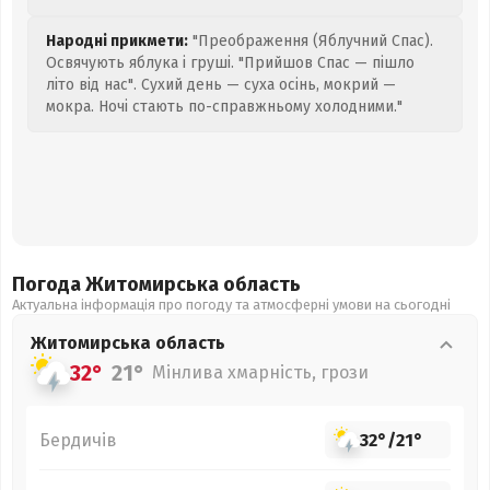
Народні прикмети:
"Преображення (Яблучний Спас).
Освячують яблука і груші. "Прийшов Спас — пішло
літо від нас". Сухий день — суха осінь, мокрий —
мокра. Ночі стають по-справжньому холодними."
Погода Житомирська
область
Актуальна інформація про погоду та атмосферні умови на сьогодні
Житомирська
область
32°
21°
Мінлива хмарність, грози
Бердичів
32°
/
21°