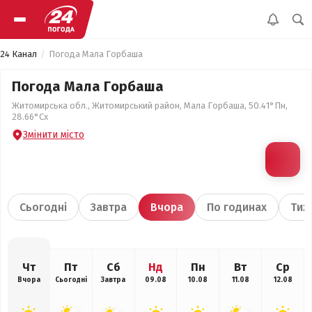
24 Канал
Погода Мала Горбаша
Погода Мала Горбаша
Житомирська обл., Житомирський район, Мала Горбаша, 50.41°Пн,
28.66°Сх
Змінити місто
Сьогодні
Завтра
Вчора
По годинах
Тиж
Чт
Пт
Сб
Нд
Пн
Вт
Ср
Вчора
Сьогодні
Завтра
09.08
10.08
11.08
12.08