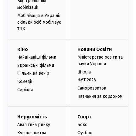
Відстрочка від
мобілізації
Мобілізація в Україні:
скільки осіб мобілізує
ТЦК
Кіно
Новини Освіти
Найцікавіші фільми
Міністерство освіти та
науки України
Українські фільми
Школа
Фільми на вечір
НМТ 2026
Комедії
Саморозвиток
Серіали
Навчання за кордоном
Нерухомість
Спорт
Аналітика ринку
Бокс
Купівля житла
Футбол