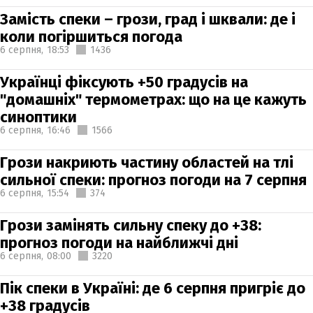
Замість спеки – грози, град і шквали: де і
коли погіршиться погода
6 серпня,
18:53
1436
Українці фіксують +50 градусів на
"домашніх" термометрах: що на це кажуть
синоптики
6 серпня,
16:46
1566
Грози накриють частину областей на тлі
сильної спеки: прогноз погоди на 7 серпня
6 серпня,
15:54
374
Грози замінять сильну спеку до +38:
прогноз погоди на найближчі дні
6 серпня,
08:00
3220
Пік спеки в Україні: де 6 серпня пригріє до
+38 градусів