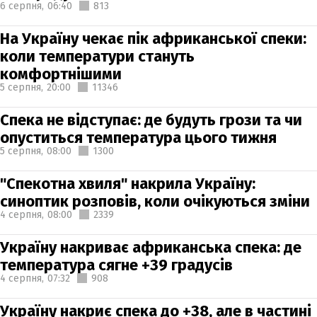
6 серпня,
06:40
813
На Україну чекає пік африканської спеки:
коли температури стануть
комфортнішими
5 серпня,
20:00
11346
Спека не відступає: де будуть грози та чи
опуститься температура цього тижня
5 серпня,
08:00
1300
"Спекотна хвиля" накрила Україну:
синоптик розповів, коли очікуються зміни
4 серпня,
08:00
2339
Україну накриває африканська спека: де
температура сягне +39 градусів
4 серпня,
07:32
908
Україну накриє спека до +38, але в частині