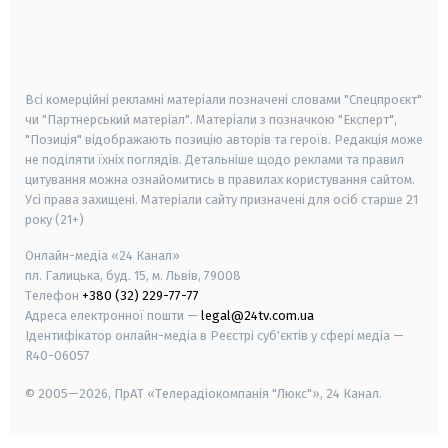
android
apple
smart tv
samsung smart tv
Всі комерційні рекламні матеріали позначені словами "Спецпроєкт"
чи "Партнерський матеріал". Матеріали з позначкою "Експерт",
"Позиція" відображають позицію авторів та героїв. Редакція може
не поділяти їхніх поглядів. Детальніше щодо реклами та правил
цитування можна ознайомитись в правилах користування сайтом.
Усі права захищені.
Матеріали сайту призначені для осіб старше
21
року (21+)
Онлайн-медіа «24 Канал»
пл. Галицька, буд. 15, м. Львів, 79008
Телефон
+380 (32) 229-77-77
Адреса електронної пошти —
legal@24tv.com.ua
Ідентифікатор онлайн-медіа в Реєстрі суб'єктів у сфері медіа —
R40-06057
© 2005—2026,
ПрАТ «Телерадіокомпанія "Люкс"», 24 Канал.