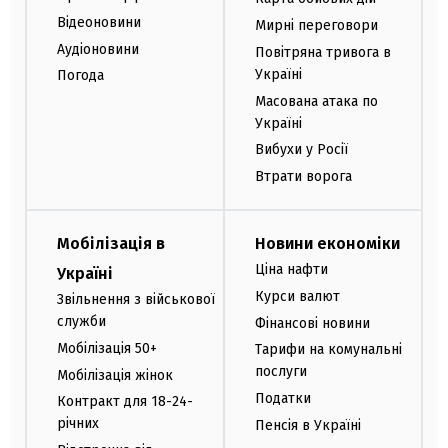
Відеоновини
Мирні переговори
Аудіоновини
Повітряна тривога в
Україні
Погода
Масована атака по
Україні
Вибухи у Росії
Втрати ворога
Мобілізація в
Новини економіки
Ціна нафти
Україні
Курси валют
Звільнення з військової
служби
Фінансові новини
Мобілізація 50+
Тарифи на комунальні
послуги
Мобілізація жінок
Податки
Контракт для 18-24-
річних
Пенсія в Україні