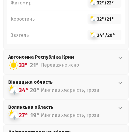
Житомир
32°
/
22°
Коростень
32°
/
21°
Звягель
34°
/
20°
Автономна Республіка Крим
33°
21°
Переважно ясно
Вінницька
область
34°
20°
Мінлива хмарність, грози
Волинська
область
27°
19°
Мінлива хмарність, грози