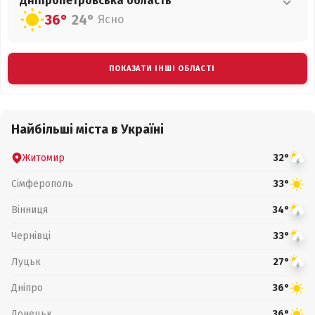
Дніпропетровська
область
36°
24°
Ясно
ПОКАЗАТИ ІНШІ ОБЛАСТІ
Найбільші міста в Україні
Житомир
32°
Сімферополь
33°
Вінниця
34°
Чернівці
33°
Луцьк
27°
Дніпро
36°
Донецьк
36°