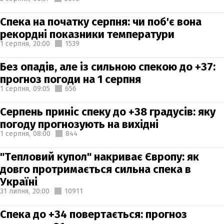
Спека на початку серпня: чи поб'є вона
рекордні показники температури
1 серпня,
20:00
1539
Без опадів, але із сильною спекою до +37:
прогноз погоди на 1 серпня
1 серпня,
09:05
656
Серпень приніс спеку до +38 градусів: яку
погоду прогнозують на вихідні
1 серпня,
08:00
844
"Тепловий купол" накриває Європу: як
довго протримається сильна спека в
Україні
31 липня,
20:00
10911
Спека до +34 повертається: прогноз