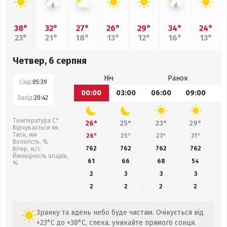
38°
32°
27°
26°
29°
34°
24°
23°
21°
18°
13°
12°
16°
13°
Четвер, 6 серпня
Ніч
Ранок
Схід:
05:39
00:00
03:00
06:00
09:00
1
Захід:
20:42
Температура С°
26°
25°
23°
29°
Відчувається як
Тиск, мм
26°
25°
23°
31°
Вологість, %
762
762
762
762
Вітер, м/с
Ймовірність опадів,
61
66
68
54
%
2
3
3
3
2
2
2
2
Зранку та вдень небо буде чистим. Очікується від
+23°C до +38°C, спека, уникайте прямого сонця.