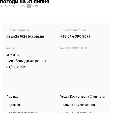
погоди на 31 липня
31 липня,
09:15
939
E-mail редакції
Номер телефону:
news24@24tv.com.ua
+38 044 390 5077
Ми тут:
Ми в соцмережах:
м.Київ
,
вул. Володимирська
офіс
61/11,
50
Про нас
Угода Користувача Спільноти
Редакція
Правила коментування