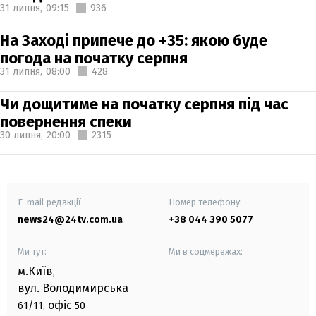
31 липня,
09:15
936
На Заході припече до +35: якою буде
погода на початку серпня
31 липня,
08:00
428
Чи дощитиме на початку серпня під час
повернення спеки
30 липня,
20:00
2315
E-mail редакції
Номер телефону:
news24@24tv.com.ua
+38 044 390 5077
Ми тут:
Ми в соцмережах:
м.Київ
,
вул. Володимирська
офіс
61/11,
50