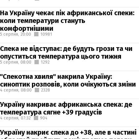
На Україну чекає пік африканської спеки:
коли температури стануть
комфортнішими
5 серпня,
20:00
10981
Спека не відступає: де будуть грози та чи
опуститься температура цього тижня
5 серпня,
08:00
1292
"Спекотна хвиля" накрила Україну:
синоптик розповів, коли очікуються зміни
4 серпня,
08:00
2328
Україну накриває африканська спека: де
температура сягне +39 градусів
4 серпня,
07:32
904
Україну накриє спека до +38, але в частині