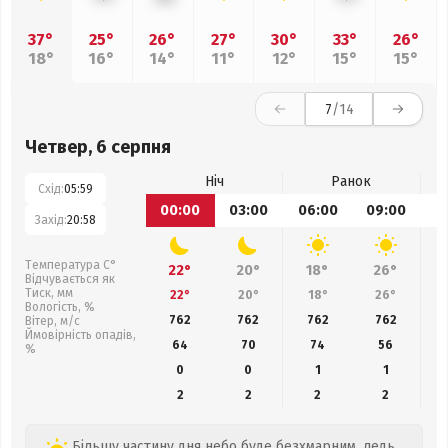
37°
25°
26°
27°
30°
33°
26°
18°
16°
14°
11°
12°
15°
15°
7
/14
Четвер, 6 серпня
Ніч
Ранок
Схід:
05:59
00:00
03:00
06:00
09:00
1
Захід:
20:58
Температура С°
22°
20°
18°
26°
Відчувається як
Тиск, мм
22°
20°
18°
26°
Вологість, %
762
762
762
762
Вітер, м/с
Ймовірність опадів,
64
70
74
56
%
0
0
1
1
2
2
2
2
Більшу частину дня небо буде безхмарним, ледь