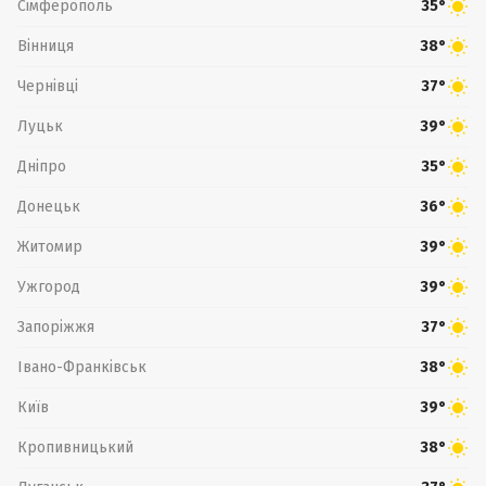
Сімферополь
35°
Вінниця
38°
Чернівці
37°
Луцьк
39°
Дніпро
35°
Донецьк
36°
Житомир
39°
Ужгород
39°
Запоріжжя
37°
Івано-Франківськ
38°
Київ
39°
Кропивницький
38°