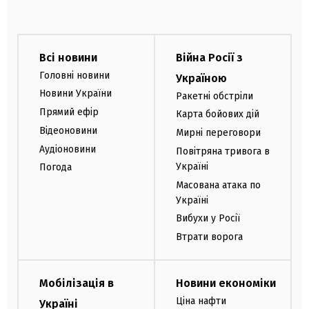
Всі новини
Війна Росії з
Головні новини
Україною
Новини України
Ракетні обстріли
Прямий ефір
Карта бойових дій
Відеоновини
Мирні переговори
Аудіоновини
Повітряна тривога в
Україні
Погода
Масована атака по
Україні
Вибухи у Росії
Втрати ворога
Мобілізація в
Новини економіки
Ціна нафти
Україні