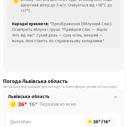
відчутний вітер до 3 м/с. Очікується від +18°C до
+37°C.
Народні прикмети:
"Преображення (Яблучний Спас).
Освячують яблука і груші. "Прийшов Спас — пішло
літо від нас". Сухий день — суха осінь, мокрий —
мокра. Ночі стають по-справжньому холодними."
Погода Львівська
область
Актуальна інформація про погоду та атмосферні умови на сьогодні
Львівська
область
36°
16°
Переважно ясно
Дрогобич
36°
/
16°