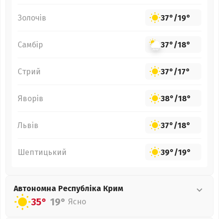
Золочів
37°
/
19°
Самбір
37°
/
18°
Стрий
37°
/
17°
Яворів
38°
/
18°
Львів
37°
/
18°
Шептицький
39°
/
19°
Автономна Республіка Крим
35°
19°
Ясно