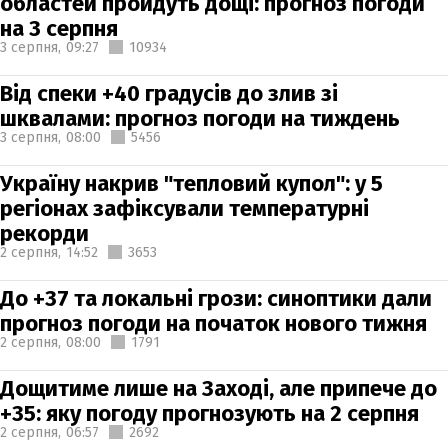
областей пройдуть дощі: прогноз погоди
на 3 серпня
3 серпня,
09:27
10934
Від спеки +40 градусів до злив зі
шквалами: прогноз погоди на тиждень
3 серпня,
08:00
5456
Україну накрив "тепловий купол": у 5
регіонах зафіксували температурні
рекорди
2 серпня,
14:52
3653
До +37 та локальні грози: синоптики дали
прогноз погоди на початок нового тижня
2 серпня,
08:00
1791
Дощитиме лише на Заході, але припече до
+35: яку погоду прогнозують на 2 серпня
2 серпня,
06:57
2692