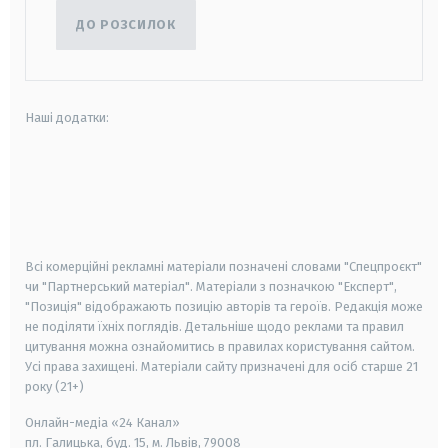
ДО РОЗСИЛОК
Наші додатки:
android
apple
smart tv
samsung smart tv
Всі комерційні рекламні матеріали позначені словами "Спецпроєкт"
чи "Партнерський матеріал". Матеріали з позначкою "Експерт",
"Позиція" відображають позицію авторів та героїв. Редакція може
не поділяти їхніх поглядів. Детальніше щодо реклами та правил
цитування можна ознайомитись в правилах користування сайтом.
Усі права захищені.
Матеріали сайту призначені для осіб старше
21
року (21+)
Онлайн-медіа «24 Канал»
пл. Галицька, буд. 15, м. Львів, 79008