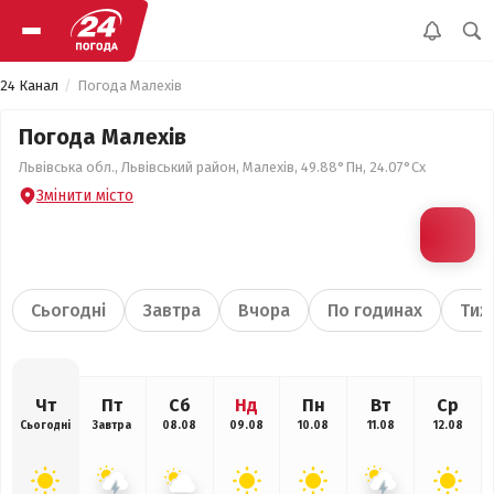
24 Канал
Погода Малехів
Погода Малехів
Львівська обл., Львівський район, Малехів, 49.88°Пн, 24.07°Сх
Змінити місто
Сьогодні
Завтра
Вчора
По годинах
Тиж
Чт
Пт
Сб
Нд
Пн
Вт
Ср
Сьогодні
Завтра
08.08
09.08
10.08
11.08
12.08