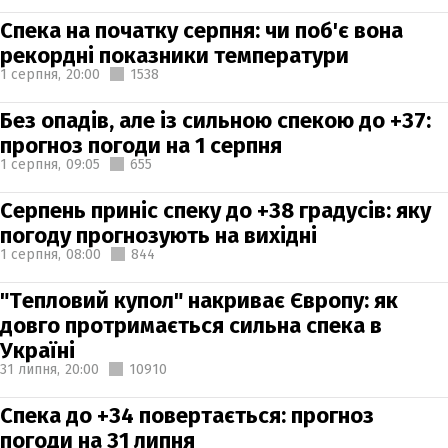
Спека на початку серпня: чи поб'є вона
рекордні показники температури
1 серпня,
20:00
1538
Без опадів, але із сильною спекою до +37:
прогноз погоди на 1 серпня
1 серпня,
09:05
655
Серпень приніс спеку до +38 градусів: яку
погоду прогнозують на вихідні
1 серпня,
08:00
844
"Тепловий купол" накриває Європу: як
довго протримається сильна спека в
Україні
31 липня,
20:00
10910
Спека до +34 повертається: прогноз
погоди на 31 липня