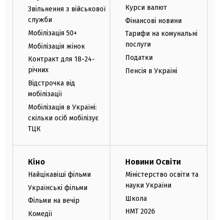
Курси валют
Звільнення з військової
служби
Фінансові новини
Мобілізація 50+
Тарифи на комунальні
послуги
Мобілізація жінок
Податки
Контракт для 18-24-
річних
Пенсія в Україні
Відстрочка від
мобілізації
Мобілізація в Україні:
скільки осіб мобілізує
ТЦК
Кіно
Новини Освіти
Найцікавіші фільми
Міністерство освіти та
науки України
Українські фільми
Школа
Фільми на вечір
НМТ 2026
Комедії