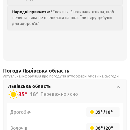
Народні прикмети:
"Євсигнія. Заклинали жнива, щоб
нечиста сила не оселилася на полі. Їли сиру цибулю
для здоров'я."
Погода Львівська
область
Актуальна інформація про погоду та атмосферні умови на сьогодні
Львівська
область
35°
16°
Переважно ясно
Дрогобич
35°
/
16°
Золочів
36°
/
20°