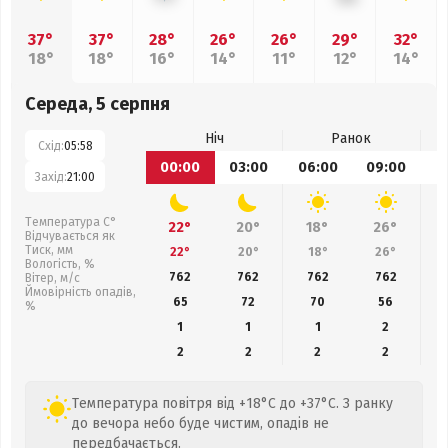
37°
37°
28°
26°
26°
29°
32°
18°
18°
16°
14°
11°
12°
14°
Середа, 5 серпня
Ніч
Ранок
Схід:
05:58
00:00
03:00
06:00
09:00
1
Захід:
21:00
Температура С°
22°
20°
18°
26°
Відчувається як
Тиск, мм
22°
20°
18°
26°
Вологість, %
762
762
762
762
Вітер, м/с
Ймовірність опадів,
65
72
70
56
%
1
1
1
2
2
2
2
2
Температура повітря від +18°C до +37°C. З ранку
до вечора небо буде чистим, опадів не
передбачається.