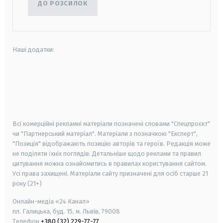
ДО РОЗСИЛОК
Наші додатки:
android
apple
smart tv
samsung smart tv
Всі комерційні рекламні матеріали позначені словами "Спецпроєкт"
чи "Партнерський матеріал". Матеріали з позначкою "Експерт",
"Позиція" відображають позицію авторів та героїв. Редакція може
не поділяти їхніх поглядів. Детальніше щодо реклами та правил
цитування можна ознайомитись в правилах користування сайтом.
Усі права захищені.
Матеріали сайту призначені для осіб старше
21
року (21+)
Онлайн-медіа «24 Канал»
пл. Галицька, буд. 15, м. Львів, 79008
Телефон
+380 (32) 229-77-77