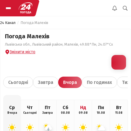
24 Канал
Погода Малехів
Погода Малехів
Львівська обл., Львівський район, Малехів, 49.88°Пн, 24.07°Сх
Змінити місто
Сьогодні
Завтра
Вчора
По годинах
Тиж
Ср
Чт
Пт
Сб
Нд
Пн
Вт
Вчора
Сьогодні
Завтра
08.08
09.08
10.08
11.08