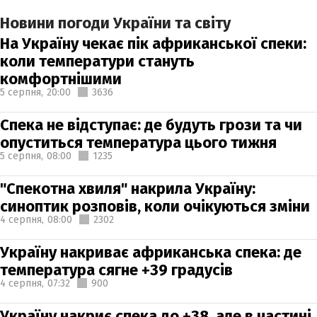
Новини погоди України та світу
На Україну чекає пік африканської спеки:
коли температури стануть
комфортнішими
5 серпня,
20:00
3636
Спека не відступає: де будуть грози та чи
опуститься температура цього тижня
5 серпня,
08:00
1235
"Спекотна хвиля" накрила Україну:
синоптик розповів, коли очікуються зміни
4 серпня,
08:00
2302
Україну накриває африканська спека: де
температура сягне +39 градусів
4 серпня,
07:32
900
Україну накриє спека до +38, але в частині