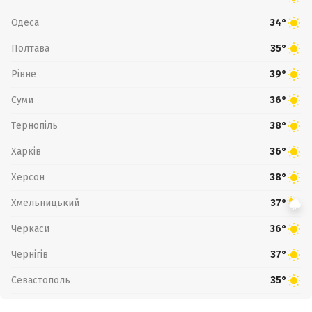
Одеса
34°
Полтава
35°
Рівне
39°
Суми
36°
Тернопіль
38°
Харків
36°
Херсон
38°
Хмельницький
37°
Черкаси
36°
Чернігів
37°
Севастополь
35°