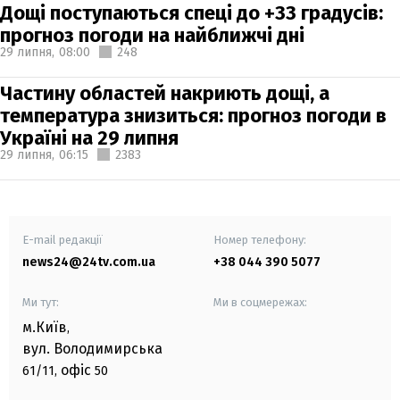
Дощі поступаються спеці до +33 градусів:
прогноз погоди на найближчі дні
29 липня,
08:00
248
Частину областей накриють дощі, а
температура знизиться: прогноз погоди в
Україні на 29 липня
29 липня,
06:15
2383
E-mail редакції
Номер телефону:
news24@24tv.com.ua
+38 044 390 5077
Ми тут:
Ми в соцмережах:
м.Київ
,
вул. Володимирська
офіс
61/11,
50