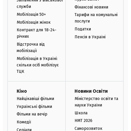
Звільнення з військової
служби
Фінансові новини
Мобілізація 50+
Тарифи на комунальні
послуги
Мобілізація жінок
Податки
Контракт для 18-24-
річних
Пенсія в Україні
Відстрочка від
мобілізації
Мобілізація в Україні:
скільки осіб мобілізує
ТЦК
Кіно
Новини Освіти
Найцікавіші фільми
Міністерство освіти та
науки України
Українські фільми
Школа
Фільми на вечір
НМТ 2026
Комедії
Саморозвиток
Серіали