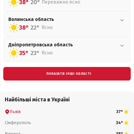
38°
20°
Переважно ясно
Волинська
область
38°
22°
Ясно
Дніпропетровська
область
35°
23°
Ясно
ПОКАЗАТИ ІНШІ ОБЛАСТІ
Найбільші міста в Україні
Львів
37°
Сімферополь
34°
Вінниця
38°