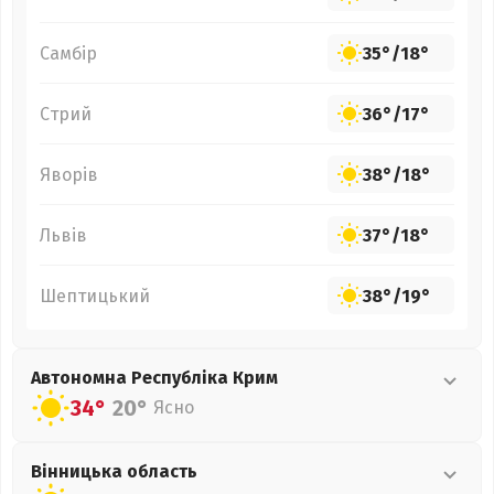
Самбір
35°
/
18°
Стрий
36°
/
17°
Яворів
38°
/
18°
Львів
37°
/
18°
Шептицький
38°
/
19°
Автономна Республіка Крим
34°
20°
Ясно
Вінницька
область