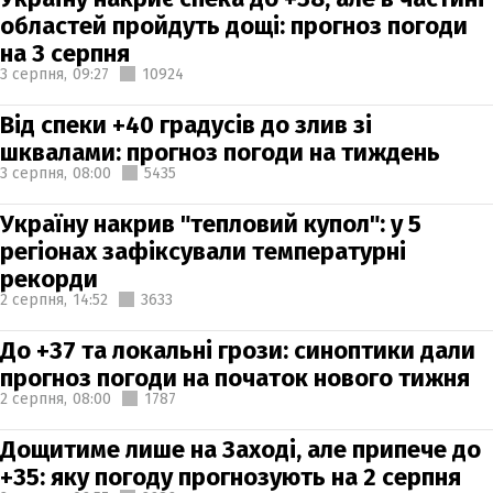
областей пройдуть дощі: прогноз погоди
на 3 серпня
3 серпня,
09:27
10924
Від спеки +40 градусів до злив зі
шквалами: прогноз погоди на тиждень
3 серпня,
08:00
5435
Україну накрив "тепловий купол": у 5
регіонах зафіксували температурні
рекорди
2 серпня,
14:52
3633
До +37 та локальні грози: синоптики дали
прогноз погоди на початок нового тижня
2 серпня,
08:00
1787
Дощитиме лише на Заході, але припече до
+35: яку погоду прогнозують на 2 серпня