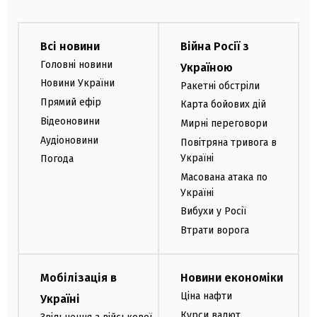
Всі новини
Війна Росії з
Головні новини
Україною
Новини України
Ракетні обстріли
Прямий ефір
Карта бойових дій
Відеоновини
Мирні переговори
Аудіоновини
Повітряна тривога в
Україні
Погода
Масована атака по
Україні
Вибухи у Росії
Втрати ворога
Мобілізація в
Новини економіки
Ціна нафти
Україні
Курси валют