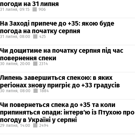
погоди на 31 липня
31 липня,
09:15
906
На Заході припече до +35: якою буде
погода на початку серпня
31 липня,
08:00
425
Чи дощитиме на початку серпня під час
повернення спеки
30 липня,
20:00
2314
Липень завершиться спекою: в яких
регіонах знову пригріє до +33 градусів
30 липня,
08:00
1884
Чи повернеться спека до +35 та коли
припиняться опади: інтерв'ю із Птухою про
погоду в Україні у серпні
29 липня,
14:00
2494