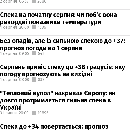
2 серпня,
06:57
2686
Спека на початку серпня: чи поб'є вона
рекордні показники температури
1 серпня,
20:00
1536
Без опадів, але із сильною спекою до +37:
прогноз погоди на 1 серпня
1 серпня,
09:05
648
Серпень приніс спеку до +38 градусів: яку
погоду прогнозують на вихідні
1 серпня,
08:00
838
"Тепловий купол" накриває Європу: як
довго протримається сильна спека в
Україні
31 липня,
20:00
10896
Спека до +34 повертається: прогноз