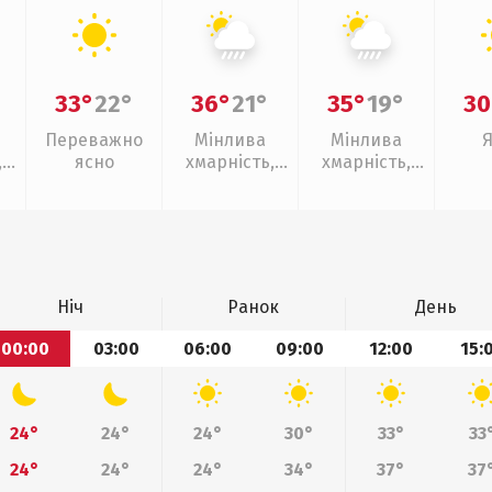
33°
22°
36°
21°
35°
19°
30
Переважно
Мінлива
Мінлива
,
ясно
хмарність,
хмарність,
ощ
зливи
зливи
Ніч
Ранок
День
00:00
03:00
06:00
09:00
12:00
15:
24°
24°
24°
30°
33°
33
24°
24°
24°
34°
37°
37