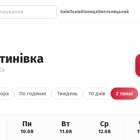
Київ
Львів
Вінниця
Хмельницький
тинівка
Сх
ора
По годинах
Тиждень
10 днів
2 тижні
Пн
Вт
Ср
10.08
11.08
12.08
1