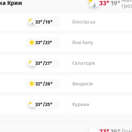
Мін
33°
19°
ка Крим
гро
33°
/
19°
Білогірськ
33°
/
23°
Яни Капу
33°
/
21°
Євпаторія
32°
/
26°
Феодосія
33°
/
25°
Курман
23°
16°
Пох