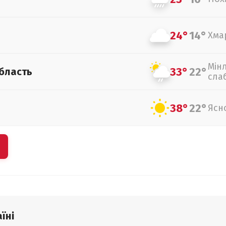
24°
14°
Хма
Мін
33°
22°
бласть
сла
38°
22°
Ясн
їні