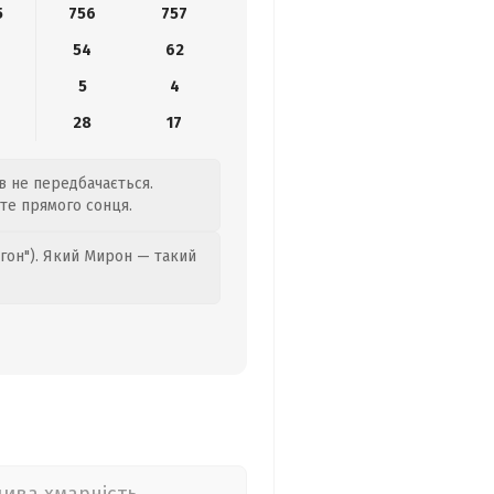
5
756
757
54
62
5
4
28
17
ів не передбачається.
йте прямого сонця.
гон"). Який Мирон — такий