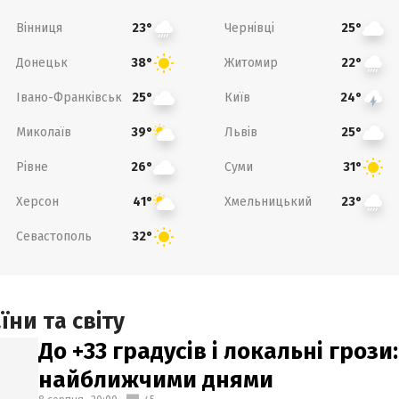
Вінниця
Чернівці
23°
25°
Донецьк
Житомир
38°
22°
Івано-Франківськ
Київ
25°
24°
Миколаїв
Львів
39°
25°
Рівне
Суми
26°
31°
Херсон
Хмельницький
41°
23°
Севастополь
32°
ни та світу
До +33 градусів і локальні гроз
найближчими днями