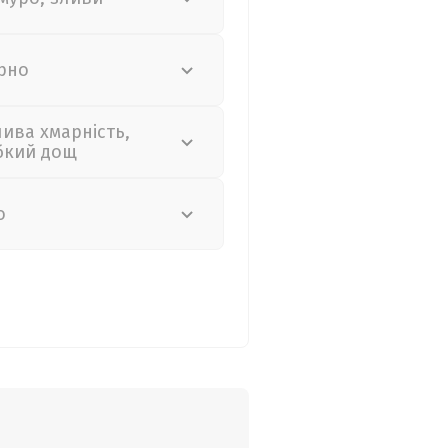
рно
лива хмарність,
бкий дощ
о