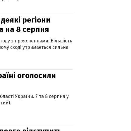
 деякі регіони
а на 8 серпня
огоду з проясненнями. Більшість
ному сході утримається сильна
країні оголосили
ласті України. 7 та 8 серпня у
тий).