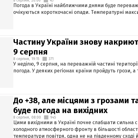
8 серпня,
20:00
45
Погода в Україні найближчими днями буде переваж
очікуються короткочасні опади. Температурні макси
Частину України знову накриют
9 серпня
8 серпня,
19:15
371
У неділю, 9 серпня, на переважній частині території
погода. У деяких регіонах країни пройдуть грози, а
До +38, але місцями з грозами 
буде погода на вихідних
8 серпня,
08:00
945
Цими вихідними в Україні почне слабшати сильна 
холодного атмосферного фронту в більшості област
температури повітря, одна не на південному сході й