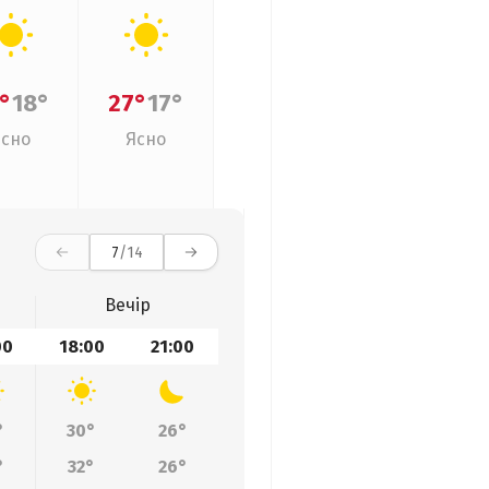
°
18°
27°
17°
Ясно
Ясно
7
/14
Вечір
00
18:00
21:00
°
30°
26°
°
32°
26°