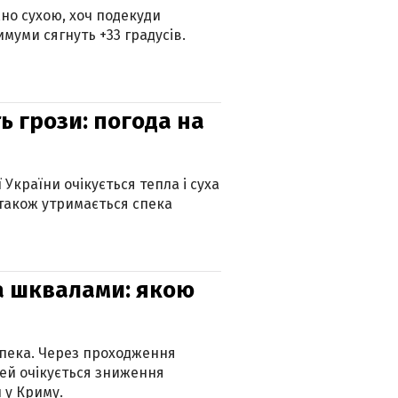
но сухою, хоч подекуди
муми сягнуть +33 градусів.
ь грози: погода на
 України очікується тепла і суха
 також утримається спека
та шквалами: якою
спека. Через проходження
ей очікується зниження
 у Криму.