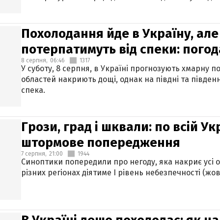
Похолодання йде в Україну, але
потерпатимуть від спеки: погод
8 серпня,
06:46
1317
У суботу, 8 серпня, в Україні прогнозують хмарну п
областей накриють дощі, однак на півдні та півден
спека.
Грози, град і шквали: по всій У
штормове попередження
7 серпня,
21:00
1944
Синоптики попередили про негоду, яка накриє усі об
різних регіонах діятиме І рівень небезпечності (жов