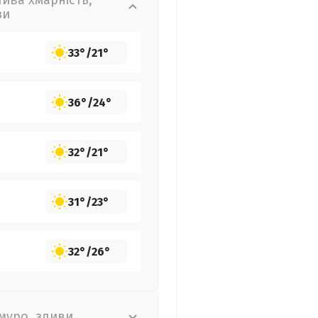
лива хмарність,
зи
33°
/
21°
36°
/
24°
32°
/
21°
31°
/
23°
32°
/
26°
муро, зливи