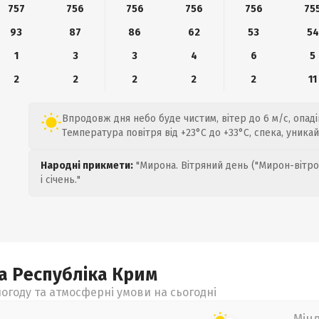
757
756
756
756
756
75
93
87
86
62
53
54
1
3
3
4
6
5
2
2
2
2
2
11
Впродовж дня небо буде чистим, вітер до 6 м/с, опад
Температура повітря від +23°C до +33°C, спека, уника
Народні прикмети:
"Мирона. Вітряний день ("Мирон-вітро
і січень."
а Республіка Крим
огоду та атмосферні умови на сьогодні