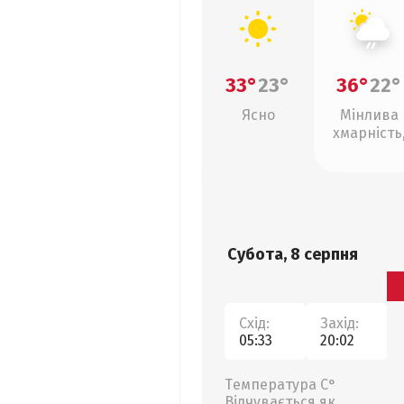
33°
23°
36°
22°
Ясно
Мінлива
хмарність
слабкий д
Субота, 8 серпня
Схід:
Захід:
05:33
20:02
Температура С°
Відчувається як