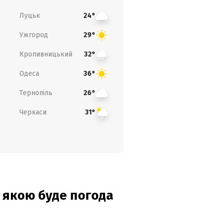
Луцьк
24°
Ужгород
29°
Кропивницький
32°
Одеса
36°
Тернопіль
26°
Черкаси
31°
и: якою буде погода