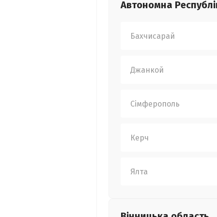
Автономна Республі
Бахчисарай
Джанкой
Сімферополь
Керч
Ялта
Вінницька
область