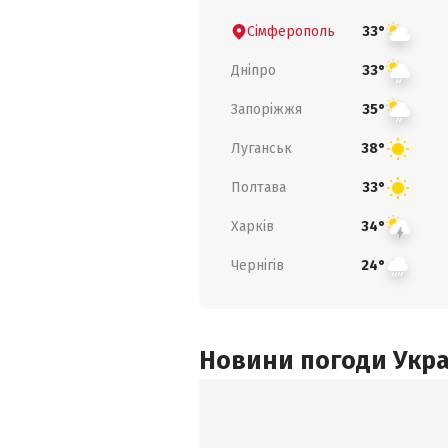
Сімферополь
33°
Дніпро
33°
Запоріжжя
35°
Луганськ
38°
Полтава
33°
Харків
34°
Чернігів
24°
Новини погоди Украї