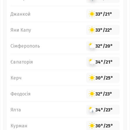
Джанкой
33°
/
21°
Яни Капу
33°
/
22°
Сімферополь
32°
/
20°
Євпаторія
34°
/
21°
Керч
30°
/
25°
Феодосія
32°
/
23°
Ялта
34°
/
23°
Курман
30°
/
25°