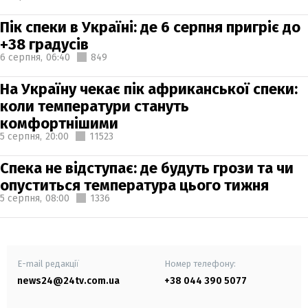
Пік спеки в Україні: де 6 серпня пригріє до
+38 градусів
6 серпня,
06:40
849
На Україну чекає пік африканської спеки:
коли температури стануть
комфортнішими
5 серпня,
20:00
11523
Спека не відступає: де будуть грози та чи
опуститься температура цього тижня
5 серпня,
08:00
1336
E-mail редакції
Номер телефону:
news24@24tv.com.ua
+38 044 390 5077