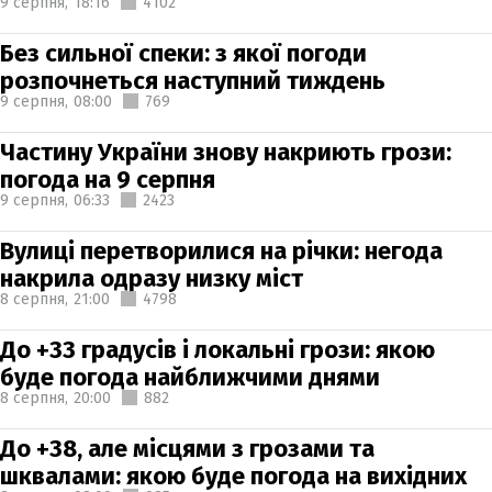
9 серпня,
18:16
4102
Без сильної спеки: з якої погоди
розпочнеться наступний тиждень
9 серпня,
08:00
769
Частину України знову накриють грози:
погода на 9 серпня
9 серпня,
06:33
2423
Вулиці перетворилися на річки: негода
накрила одразу низку міст
8 серпня,
21:00
4798
До +33 градусів і локальні грози: якою
буде погода найближчими днями
8 серпня,
20:00
882
До +38, але місцями з грозами та
шквалами: якою буде погода на вихідних