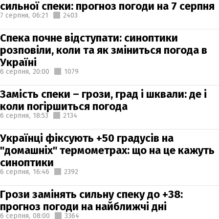
сильної спеки: прогноз погоди на 7 серпня
7 серпня,
06:21
2403
Спека почне відступати: синоптики
розповіли, коли та як зміниться погода в
Україні
6 серпня,
20:00
1079
Замість спеки – грози, град і шквали: де і
коли погіршиться погода
6 серпня,
18:53
2134
Українці фіксують +50 градусів на
"домашніх" термометрах: що на це кажуть
синоптики
6 серпня,
16:46
2392
Грози замінять сильну спеку до +38:
прогноз погоди на найближчі дні
6 серпня,
08:00
3364