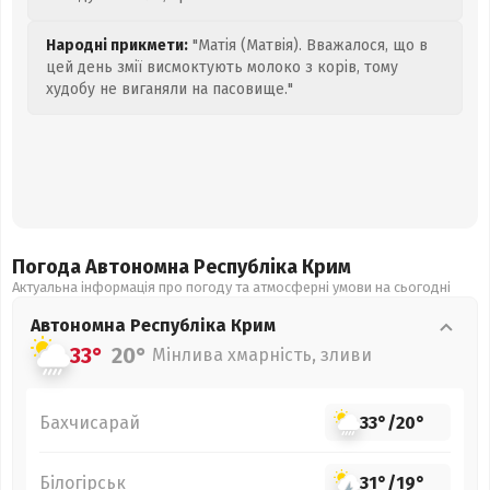
Народні прикмети:
"Матія (Матвія). Вважалося, що в
цей день змії висмоктують молоко з корів, тому
худобу не виганяли на пасовище."
Погода Автономна Республіка Крим
Актуальна інформація про погоду та атмосферні умови на сьогодні
Автономна Республіка Крим
33°
20°
Мінлива хмарність, зливи
Бахчисарай
33°
/
20°
Білогірськ
31°
/
19°