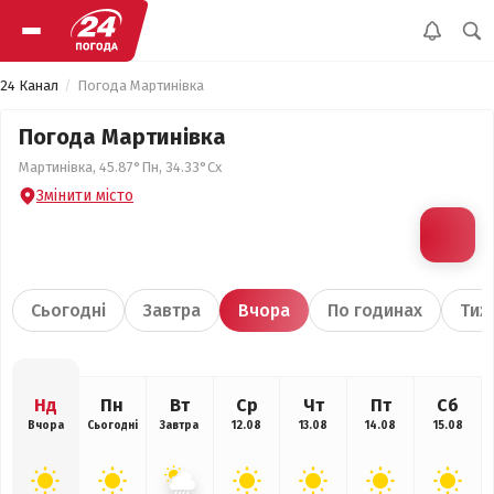
24 Канал
Погода Мартинівка
Погода Мартинівка
Мартинівка, 45.87°Пн, 34.33°Сх
Змінити місто
Сьогодні
Завтра
Вчора
По годинах
Тиж
Нд
Пн
Вт
Ср
Чт
Пт
Сб
Вчора
Сьогодні
Завтра
12.08
13.08
14.08
15.08