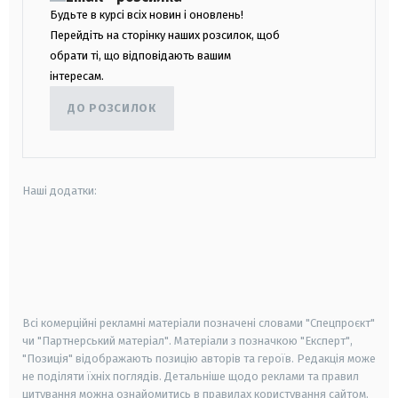
Будьте в курсі всіх новин і оновлень!
Перейдіть на сторінку наших розсилок, щоб
обрати ті, що відповідають вашим
інтересам.
ДО РОЗСИЛОК
Наші додатки:
android
apple
smart tv
samsung smart tv
Всі комерційні рекламні матеріали позначені словами "Спецпроєкт"
чи "Партнерський матеріал". Матеріали з позначкою "Експерт",
"Позиція" відображають позицію авторів та героїв. Редакція може
не поділяти їхніх поглядів. Детальніше щодо реклами та правил
цитування можна ознайомитись в правилах користування сайтом.