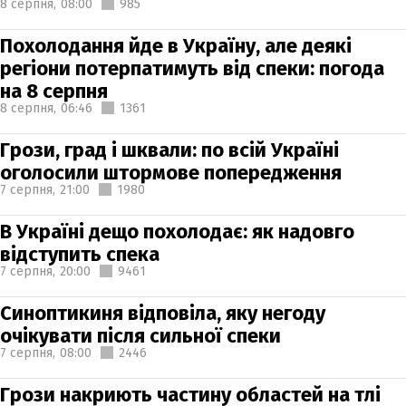
8 серпня,
08:00
985
Похолодання йде в Україну, але деякі
регіони потерпатимуть від спеки: погода
на 8 серпня
8 серпня,
06:46
1361
Грози, град і шквали: по всій Україні
оголосили штормове попередження
7 серпня,
21:00
1980
В Україні дещо похолодає: як надовго
відступить спека
7 серпня,
20:00
9461
Синоптикиня відповіла, яку негоду
очікувати після сильної спеки
7 серпня,
08:00
2446
Грози накриють частину областей на тлі