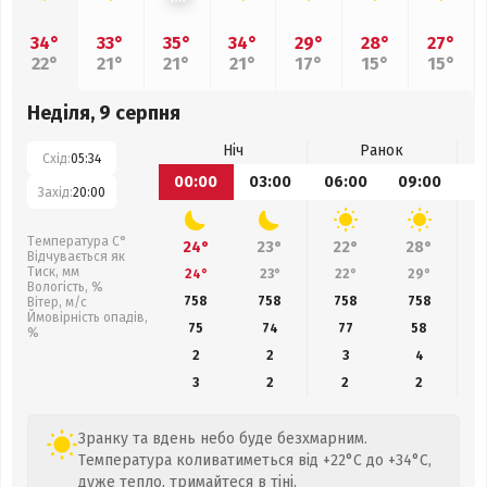
34°
33°
35°
34°
29°
28°
27°
22°
21°
21°
21°
17°
15°
15°
Неділя, 9 серпня
Ніч
Ранок
Схід:
05:34
00:00
03:00
06:00
09:00
1
Захід:
20:00
Температура С°
24°
23°
22°
28°
Відчувається як
Тиск, мм
24°
23°
22°
29°
Вологість, %
758
758
758
758
Вітер, м/с
Ймовірність опадів,
75
74
77
58
%
2
2
3
4
3
2
2
2
Зранку та вдень небо буде безхмарним.
Температура коливатиметься від +22°C до +34°C,
дуже тепло, тримайтеся в тіні.