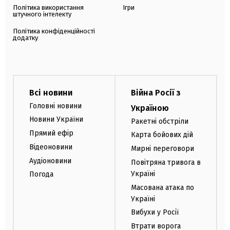
Політика використання
Ігри
штучного інтелекту
Політика конфіденційності
додатку
Всі новини
Війна Росії з
Головні новини
Україною
Новини України
Ракетні обстріли
Прямий ефір
Карта бойових дій
Відеоновини
Мирні переговори
Аудіоновини
Повітряна тривога в
Україні
Погода
Масована атака по
Україні
Вибухи у Росії
Втрати ворога