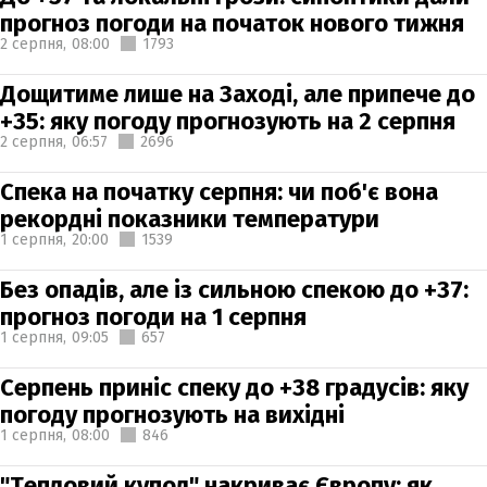
прогноз погоди на початок нового тижня
2 серпня,
08:00
1793
Дощитиме лише на Заході, але припече до
+35: яку погоду прогнозують на 2 серпня
2 серпня,
06:57
2696
Спека на початку серпня: чи поб'є вона
рекордні показники температури
1 серпня,
20:00
1539
Без опадів, але із сильною спекою до +37:
прогноз погоди на 1 серпня
1 серпня,
09:05
657
Серпень приніс спеку до +38 градусів: яку
погоду прогнозують на вихідні
1 серпня,
08:00
846
"Тепловий купол" накриває Європу: як