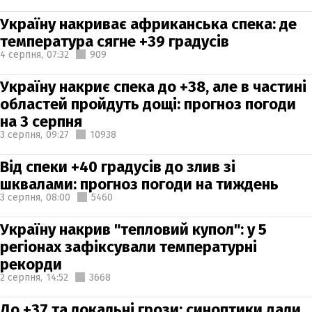
Україну накриває африканська спека: де
температура сягне +39 градусів
4 серпня,
07:32
909
Україну накриє спека до +38, але в частині
областей пройдуть дощі: прогноз погоди
на 3 серпня
3 серпня,
09:27
10938
Від спеки +40 градусів до злив зі
шквалами: прогноз погоди на тиждень
3 серпня,
08:00
5460
Україну накрив "тепловий купол": у 5
регіонах зафіксували температурні
рекорди
2 серпня,
14:52
3668
До +37 та локальні грози: синоптики дали