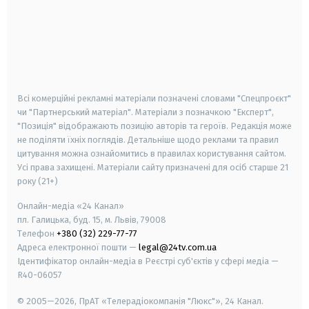
android
apple
smart tv
samsung smart tv
Всі комерційні рекламні матеріали позначені словами "Спецпроєкт"
чи "Партнерський матеріал". Матеріали з позначкою "Експерт",
"Позиція" відображають позицію авторів та героїв. Редакція може
не поділяти їхніх поглядів. Детальніше щодо реклами та правил
цитування можна ознайомитись в правилах користування сайтом.
Усі права захищені.
Матеріали сайту призначені для осіб старше
21
року (21+)
Онлайн-медіа «24 Канал»
пл. Галицька, буд. 15, м. Львів, 79008
Телефон
+380 (32) 229-77-77
Адреса електронної пошти —
legal@24tv.com.ua
Ідентифікатор онлайн-медіа в Реєстрі суб'єктів у сфері медіа —
R40-06057
© 2005—2026,
ПрАТ «Телерадіокомпанія "Люкс"», 24 Канал.