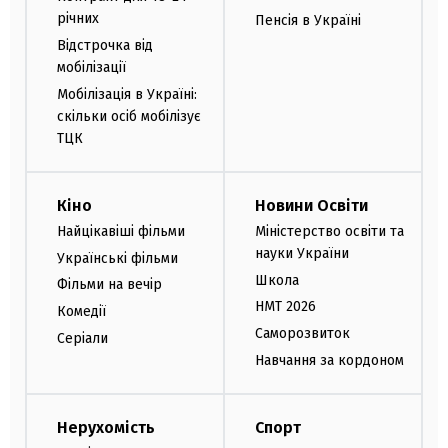
річних
Пенсія в Україні
Відстрочка від
мобілізації
Мобілізація в Україні:
скільки осіб мобілізує
ТЦК
Кіно
Новини Освіти
Найцікавіші фільми
Міністерство освіти та
науки України
Українські фільми
Школа
Фільми на вечір
НМТ 2026
Комедії
Саморозвиток
Серіали
Навчання за кордоном
Нерухомість
Спорт