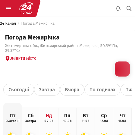
24 Канал
Погода Межирічка
Погода Межирічка
Житомирська обл., Житомирський район, Межирічка, 50.59°Пн,
29.37°Сх
Змінити місто
Сьогодні
Завтра
Вчора
По годинах
Тиж
Пт
Сб
Нд
Пн
Вт
Ср
Чт
Сьогодні
Завтра
09.08
10.08
11.08
12.08
13.08