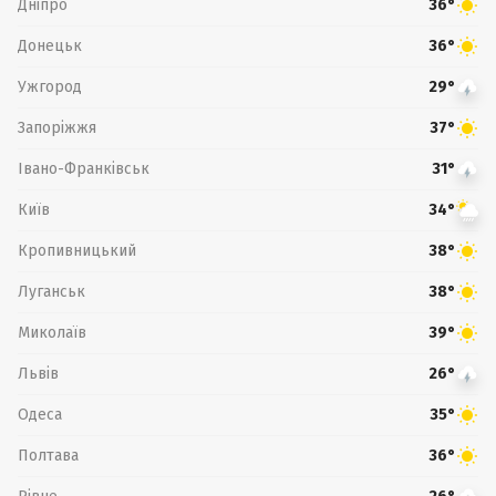
Дніпро
36°
Донецьк
36°
Ужгород
29°
Запоріжжя
37°
Івано-Франківськ
31°
Київ
34°
Кропивницький
38°
Луганськ
38°
Миколаїв
39°
Львів
26°
Одеса
35°
Полтава
36°