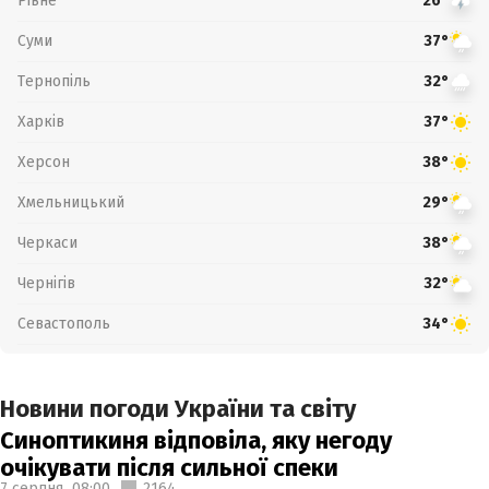
Рівне
26°
Суми
37°
Тернопіль
32°
Харків
37°
Херсон
38°
Хмельницький
29°
Черкаси
38°
Чернігів
32°
Севастополь
34°
Новини погоди України та світу
Синоптикиня відповіла, яку негоду
очікувати після сильної спеки
7 серпня,
08:00
2164