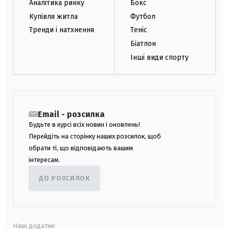
Аналітика ринку
Бокс
Купівля житла
Футбол
Тренди і натхнення
Теніс
Біатлон
Інші види спорту
Email - розсилка
Будьте в курсі всіх новин і оновлень!
Перейдіть на сторінку наших розсилок, щоб
обрати ті, що відповідають вашим
інтересам.
ДО РОЗСИЛОК
Наші додатки: