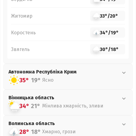
Житомир
33°
/
20°
Коростень
34°
/
19°
Звягель
30°
/
18°
Автономна Республіка Крим
35°
19°
Ясно
Вінницька
область
34°
21°
Мінлива хмарність, зливи
Волинська
область
28°
18°
Хмарно, грози