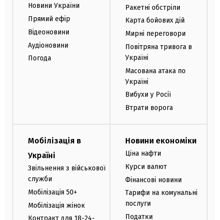
Новини України
Ракетні обстріли
Прямий ефір
Карта бойових дій
Відеоновини
Мирні переговори
Аудіоновини
Повітряна тривога в
Україні
Погода
Масована атака по
Україні
Вибухи у Росії
Втрати ворога
Мобілізація в
Новини економіки
Ціна нафти
Україні
Курси валют
Звільнення з військової
служби
Фінансові новини
Мобілізація 50+
Тарифи на комунальні
послуги
Мобілізація жінок
Податки
Контракт для 18-24-