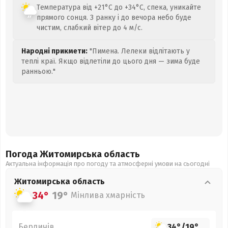
Температура від +21°C до +34°C, спека, уникайте
прямого сонця. З ранку і до вечора небо буде
чистим, слабкий вітер до 4 м/с.
Народні прикмети:
"Пимена. Лелеки відлітають у
теплі краї. Якщо відлетіли до цього дня — зима буде
ранньою."
Погода Житомирська
область
Актуальна інформація про погоду та атмосферні умови на сьогодні
Житомирська
область
34°
19°
Мінлива хмарність
Бердичів
34°
/
19°