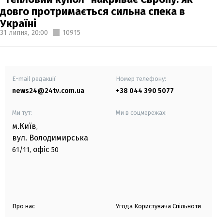
довго протримається сильна спека в
Україні
31 липня,
20:00
10915
E-mail редакції
Номер телефону:
news24@24tv.com.ua
+38 044 390 5077
Ми тут:
Ми в соцмережах:
м.Київ
,
вул. Володимирська
офіс
61/11,
50
Про нас
Угода Користувача Спільноти