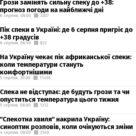
Грози замінять сильну спеку до +38:
прогноз погоди на найближчі дні
6 серпня,
08:00
3307
Пік спеки в Україні: де 6 серпня пригріє до
+38 градусів
6 серпня,
06:40
822
На Україну чекає пік африканської спеки:
коли температури стануть
комфортнішими
5 серпня,
20:00
11430
Спека не відступає: де будуть грози та чи
опуститься температура цього тижня
5 серпня,
08:00
1312
"Спекотна хвиля" накрила Україну:
синоптик розповів, коли очікуються зміни
4 серпня,
08:00
2340