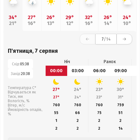
34°
27°
26°
29°
32°
26°
24°
21°
16°
13°
12°
16°
14°
10°
7
/14
П'ятниця, 7 серпня
Ніч
Ранок
Схід:
05:38
00:00
03:00
06:00
09:00
1
Захід:
20:38
Температура С°
27°
24°
23°
30°
Відчувається як
Тиск, мм
27°
24°
23°
31°
Вологість, %
760
760
760
759
Вітер, м/с
Ймовірність опадів,
55
66
75
51
%
1
2
2
2
2
2
2
14