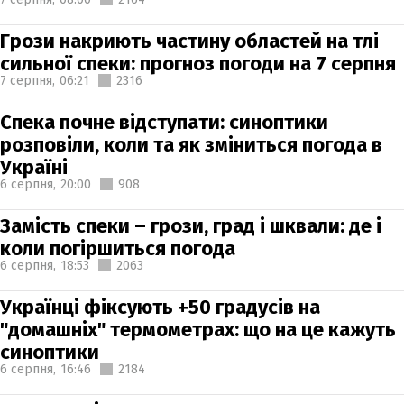
Грози накриють частину областей на тлі
сильної спеки: прогноз погоди на 7 серпня
7 серпня,
06:21
2316
Спека почне відступати: синоптики
розповіли, коли та як зміниться погода в
Україні
6 серпня,
20:00
908
Замість спеки – грози, град і шквали: де і
коли погіршиться погода
6 серпня,
18:53
2063
Українці фіксують +50 градусів на
"домашніх" термометрах: що на це кажуть
синоптики
6 серпня,
16:46
2184