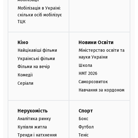
Мобілізація в Україні:
скільки осіб мобілізує
ТЦК
Кіно
Новини Освіти
Найцікавіші фільми
Міністерство освіти та
науки України
Українські фільми
Школа
Фільми на вечір
НМТ 2026
Комедії
Саморозвиток
Серіали
Навчання за кордоном
Нерухомість
Спорт
Аналітика ринку
Бокс
Купівля житла
Футбол
Тренди і натхнення
Теніс