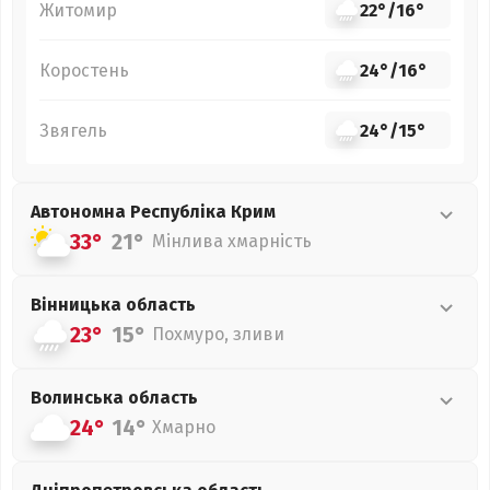
Житомир
22°
/
16°
Коростень
24°
/
16°
Звягель
24°
/
15°
Автономна Республіка Крим
33°
21°
Мінлива хмарність
Вінницька
область
23°
15°
Похмуро, зливи
Волинська
область
24°
14°
Хмарно