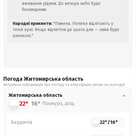
вживання рідини. До вечора небо буде
безхмарним.
Народні прикмети:
"Пимена. Лелеки відлітають у
теплі краї. Якщо відлетіли до цього дня — зима буде
ранньою."
Погода Житомирська
область
Актуальна інформація про погоду та атмосферні умови на сьогодні
Житомирська
область
22°
16°
Похмуро, дощ
Бердичів
22°
/
16°