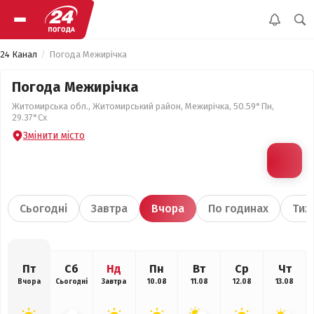
24 Канал
Погода Межирічка
Погода Межирічка
Житомирська обл., Житомирський район, Межирічка, 50.59°Пн,
29.37°Сх
Змінити місто
Сьогодні
Завтра
Вчора
По годинах
Тиж
Пт
Сб
Нд
Пн
Вт
Ср
Чт
Вчора
Сьогодні
Завтра
10.08
11.08
12.08
13.08