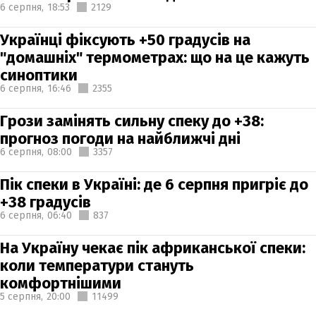
6 серпня,
18:53
2129
Українці фіксують +50 градусів на
"домашніх" термометрах: що на це кажуть
синоптики
6 серпня,
16:46
2355
Грози замінять сильну спеку до +38:
прогноз погоди на найближчі дні
6 серпня,
08:00
3357
Пік спеки в Україні: де 6 серпня пригріє до
+38 градусів
6 серпня,
06:40
837
На Україну чекає пік африканської спеки:
коли температури стануть
комфортнішими
5 серпня,
20:00
11499