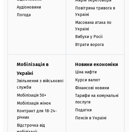
Мирні переговори
Аудіоновини
Повітряна тривога в
Україні
Погода
Масована атака по
Україні
Вибухи у Росії
Втрати ворога
Мобілізація в
Новини економіки
Ціна нафти
Україні
Курси валют
Звільнення з військової
служби
Фінансові новини
Мобілізація 50+
Тарифи на комунальні
послуги
Мобілізація жінок
Податки
Контракт для 18-24-
річних
Пенсія в Україні
Відстрочка від
мобілізації