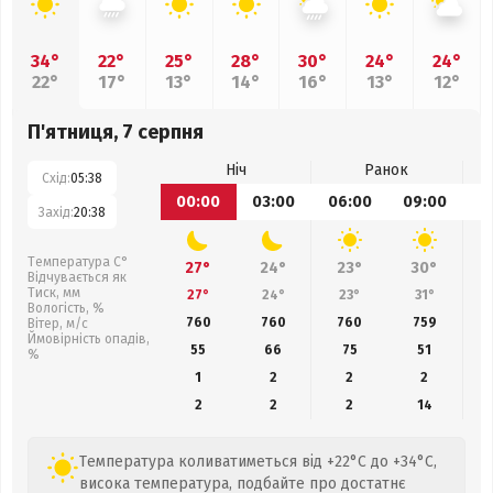
34°
22°
25°
28°
30°
24°
24°
22°
17°
13°
14°
16°
13°
12°
П'ятниця, 7 серпня
Ніч
Ранок
Схід:
05:38
00:00
03:00
06:00
09:00
1
Захід:
20:38
Температура С°
27°
24°
23°
30°
Відчувається як
Тиск, мм
27°
24°
23°
31°
Вологість, %
760
760
760
759
Вітер, м/с
Ймовірність опадів,
55
66
75
51
%
1
2
2
2
2
2
2
14
Температура коливатиметься від +22°C до +34°C,
висока температура, подбайте про достатнє