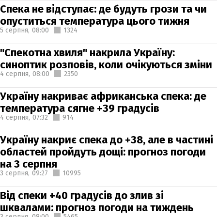
Спека не відступає: де будуть грози та чи
опуститься температура цього тижня
5 серпня,
08:00
1324
"Спекотна хвиля" накрила Україну:
синоптик розповів, коли очікуються зміни
4 серпня,
08:00
2350
Україну накриває африканська спека: де
температура сягне +39 градусів
4 серпня,
07:32
914
Україну накриє спека до +38, але в частині
областей пройдуть дощі: прогноз погоди
на 3 серпня
3 серпня,
09:27
10995
Від спеки +40 градусів до злив зі
шквалами: прогноз погоди на тиждень
3 серпня,
08:00
5465