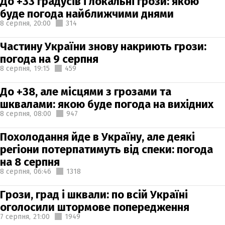
До +33 градусів і локальні грози: якою
буде погода найближчими днями
8 серпня,
20:00
314
Частину України знову накриють грози:
погода на 9 серпня
8 серпня,
19:15
459
До +38, але місцями з грозами та
шквалами: якою буде погода на вихідних
8 серпня,
08:00
947
Похолодання йде в Україну, але деякі
регіони потерпатимуть від спеки: погода
на 8 серпня
8 серпня,
06:46
1318
Грози, град і шквали: по всій Україні
оголосили штормове попередження
7 серпня,
21:00
1949