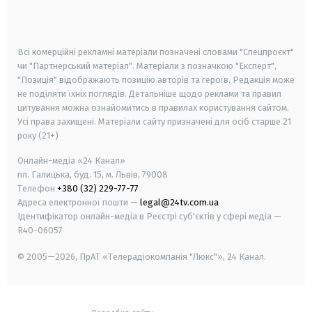
smart tv
samsung smart tv
Всі комерційні рекламні матеріали позначені словами "Спецпроєкт"
чи "Партнерський матеріал". Матеріали з позначкою "Експерт",
"Позиція" відображають позицію авторів та героїв. Редакція може
не поділяти їхніх поглядів. Детальніше щодо реклами та правил
цитування можна ознайомитись в правилах користування сайтом.
Усі права захищені.
Матеріали сайту призначені для осіб старше
21
року (21+)
Онлайн-медіа «24 Канал»
пл. Галицька, буд. 15, м. Львів, 79008
Телефон
+380 (32) 229-77-77
Адреса електронної пошти —
legal@24tv.com.ua
Ідентифікатор онлайн-медіа в Реєстрі суб'єктів у сфері медіа —
R40-06057
© 2005—2026,
ПрАТ «Телерадіокомпанія "Люкс"», 24 Канал.