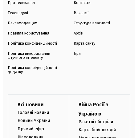
Про телеканал
Контакти
Телеведучі
Вакансії
Рекламодавцям
Структура власності
Правила користування
Архів
Політика конфіденційності
Карта сайту
Політика використання
Ігри
штучного інтелекту
Політика конфіденційності
додатку
Всі новини
Війна Росії з
Головні новини
Україною
Новини України
Ракетні обстріли
Прямий ефір
Карта бойових дій
Відеоновини