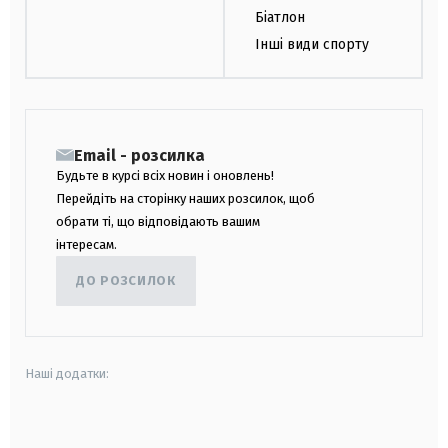
Біатлон
Інші види спорту
Email - розсилка
Будьте в курсі всіх новин і оновлень!
Перейдіть на сторінку наших розсилок, щоб
обрати ті, що відповідають вашим
інтересам.
ДО РОЗСИЛОК
Наші додатки:
android
apple