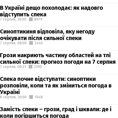
В Україні дещо похолодає: як надовго
відступить спека
7 серпня,
20:00
8979
Синоптикиня відповіла, яку негоду
очікувати після сильної спеки
7 серпня,
08:00
2440
Грози накриють частину областей на тлі
сильної спеки: прогноз погоди на 7 серпня
7 серпня,
06:21
2390
Спека почне відступати: синоптики
розповіли, коли та як зміниться погода в
Україні
6 серпня,
20:00
1048
Замість спеки – грози, град і шквали: де і
коли погіршиться погода