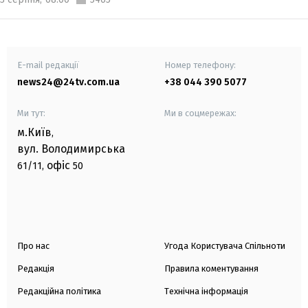
E-mail редакції
Номер телефону:
news24@24tv.com.ua
+38 044 390 5077
Ми тут:
Ми в соцмережах:
м.Київ
,
вул. Володимирська
офіс
61/11,
50
Про нас
Угода Користувача Спільноти
Редакція
Правила коментування
Редакційна політика
Технічна інформація