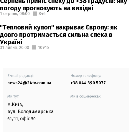
Серпень приніс спеку до +38 градусів: яку
погоду прогнозують на вихідні
1 серпня,
08:00
846
"Тепловий купол" накриває Європу: як
довго протримається сильна спека в
Україні
31 липня,
20:00
10915
E-mail редакції
Номер телефону:
news24@24tv.com.ua
+38 044 390 5077
Ми тут:
Ми в соцмережах:
м.Київ
,
вул. Володимирська
офіс
61/11,
50