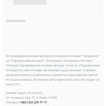
Наші додатки:
android
apple
smart tv
samsung smart tv
Всі комерційні рекламні матеріали позначені словами "Спецпроєкт"
чи "Партнерський матеріал". Матеріали з позначкою "Експерт",
"Позиція" відображають позицію авторів та героїв. Редакція може
не поділяти їхніх поглядів. Детальніше щодо реклами та правил
цитування можна ознайомитись в правилах користування сайтом.
Усі права захищені.
Матеріали сайту призначені для осіб старше
21
року (21+)
Онлайн-медіа «24 Канал»
пл. Галицька, буд. 15, м. Львів, 79008
Телефон
+380 (32) 229-77-77