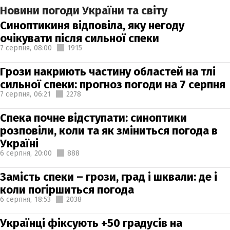
Новини погоди України та світу
Синоптикиня відповіла, яку негоду
очікувати після сильної спеки
7 серпня,
08:00
1915
Грози накриють частину областей на тлі
сильної спеки: прогноз погоди на 7 серпня
7 серпня,
06:21
2278
Спека почне відступати: синоптики
розповіли, коли та як зміниться погода в
Україні
6 серпня,
20:00
888
Замість спеки – грози, град і шквали: де і
коли погіршиться погода
6 серпня,
18:53
2038
Українці фіксують +50 градусів на