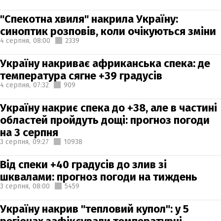
"Спекотна хвиля" накрила Україну:
синоптик розповів, коли очікуються зміни
4 серпня,
08:00
2339
Україну накриває африканська спека: де
температура сягне +39 градусів
4 серпня,
07:32
909
Україну накриє спека до +38, але в частині
областей пройдуть дощі: прогноз погоди
на 3 серпня
3 серпня,
09:27
10938
Від спеки +40 градусів до злив зі
шквалами: прогноз погоди на тиждень
3 серпня,
08:00
5459
Україну накрив "тепловий купол": у 5