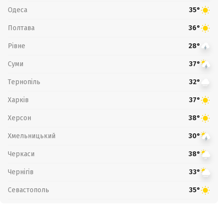
Одеса
35°
Полтава
36°
Рівне
28°
Суми
37°
Тернопіль
32°
Харків
37°
Херсон
38°
Хмельницький
30°
Черкаси
38°
Чернігів
33°
Севастополь
35°