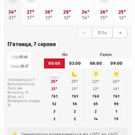
34°
27°
26°
29°
34°
26°
25°
21°
17°
13°
12°
14°
15°
12°
7
/14
П'ятниця, 7 серпня
Ніч
Ранок
Схід:
05:45
00:00
03:00
06:00
09:00
1
Захід:
20:37
Температура С°
25°
25°
22°
26°
Відчувається як
Тиск, мм
25°
25°
22°
26°
Вологість, %
761
761
760
761
Вітер, м/с
Ймовірність опадів,
52
56
65
90
%
3
2
2
1
2
2
14
79
Температура коливатиметься від +21°C до +34°C,