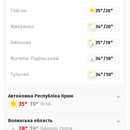
Гайсин
35°
/
20°
Жмеринка
34°
/
20°
Хмільник
35°
/
19°
Могилів-Подільський
34°
/
19°
Тульчин
34°
/
18°
Автономна Республіка Крим
35°
19°
Ясно
Волинська
область
28°
19°
Хмарно, грози