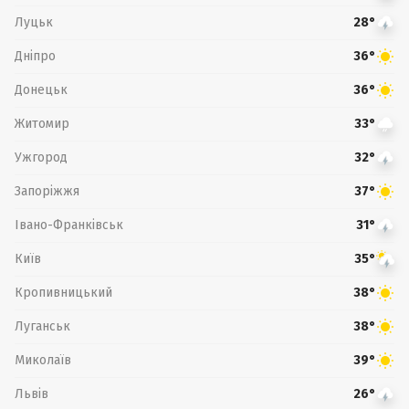
Луцьк
28°
Дніпро
36°
Донецьк
36°
Житомир
33°
Ужгород
32°
Запоріжжя
37°
Івано-Франківськ
31°
Київ
35°
Кропивницький
38°
Луганськ
38°
Миколаїв
39°
Львів
26°