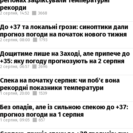
регіонах зафіксували температурні
рекорди
2 серпня,
14:52
3668
До +37 та локальні грози: синоптики дали
прогноз погоди на початок нового тижня
2 серпня,
08:00
1793
Дощитиме лише на Заході, але припече до
+35: яку погоду прогнозують на 2 серпня
2 серпня,
06:57
2696
Спека на початку серпня: чи поб'є вона
рекордні показники температури
1 серпня,
20:00
1539
Без опадів, але із сильною спекою до +37:
прогноз погоди на 1 серпня
1 серпня,
09:05
657