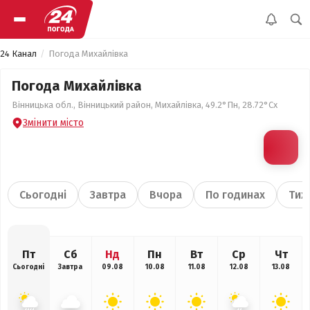
24 Канал
Погода Михайлівка
Погода Михайлівка
Вінницька обл., Вінницький район, Михайлівка, 49.2°Пн, 28.72°Сх
Змінити місто
Сьогодні
Завтра
Вчора
По годинах
Тиж
Пт
Сб
Нд
Пн
Вт
Ср
Чт
Сьогодні
Завтра
09.08
10.08
11.08
12.08
13.08