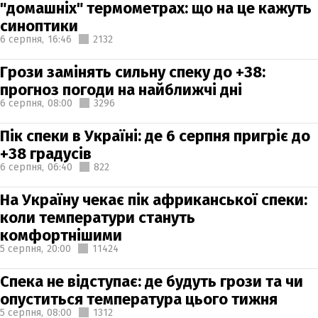
"домашніх" термометрах: що на це кажуть
синоптики
6 серпня,
16:46
2132
Грози замінять сильну спеку до +38:
прогноз погоди на найближчі дні
6 серпня,
08:00
3296
Пік спеки в Україні: де 6 серпня пригріє до
+38 градусів
6 серпня,
06:40
822
На Україну чекає пік африканської спеки:
коли температури стануть
комфортнішими
5 серпня,
20:00
11424
Спека не відступає: де будуть грози та чи
опуститься температура цього тижня
5 серпня,
08:00
1312