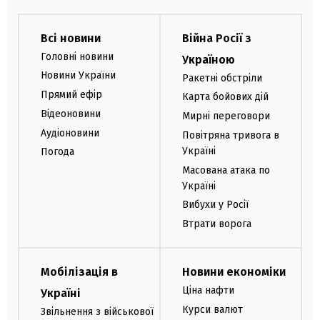
Всі новини
Війна Росії з
Головні новини
Україною
Новини України
Ракетні обстріли
Прямий ефір
Карта бойових дій
Відеоновини
Мирні переговори
Аудіоновини
Повітряна тривога в
Україні
Погода
Масована атака по
Україні
Вибухи у Росії
Втрати ворога
Мобілізація в
Новини економіки
Ціна нафти
Україні
Курси валют
Звільнення з військової