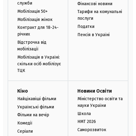
служби
Фінансові новини
Мобілізація 50+
Тарифи на комунальні
послуги
Мобілізація жінок
Податки
Контракт для 18-24-
річних
Пенсія в Україні
Відстрочка від
мобілізації
Мобілізація в Україні:
скільки осіб мобілізує
ТЦК
Кіно
Новини Освіти
Найцікавіші фільми
Міністерство освіти та
науки України
Українські фільми
Школа
Фільми на вечір
НМТ 2026
Комедії
Саморозвиток
Серіали