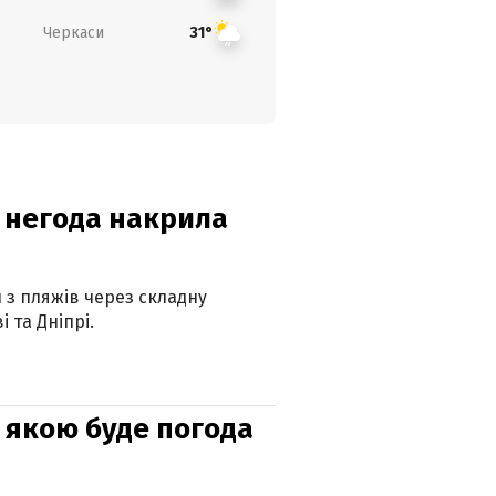
Черкаси
31°
: негода накрила
и з пляжів через складну
 та Дніпрі.
и: якою буде погода