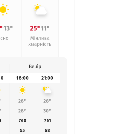
°
13°
25°
11°
Ясно
Мінлива
хмарність
Вечір
00
18:00
21:00
°
28°
28°
°
28°
30°
0
760
761
55
68