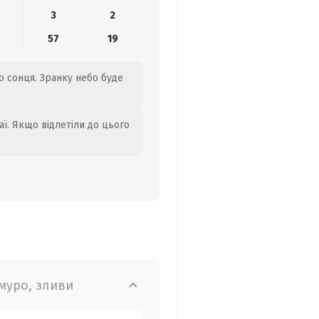
3
2
57
19
го сонця. Зранку небо буде
аї. Якщо відлетіли до цього
муро, зливи