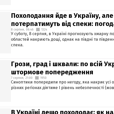
Похолодання йде в Україну, але
потерпатимуть від спеки: погод
8 серпня,
06:46
1324
У суботу, 8 серпня, в Україні прогнозують хмарну п
областей накриють дощі, однак на півдні та півден
спека.
Грози, град і шквали: по всій У
штормове попередження
7 серпня,
21:00
1950
Синоптики попередили про негоду, яка накриє усі об
різних регіонах діятиме І рівень небезпечності (жов
В Україні дещо похолодає: як н