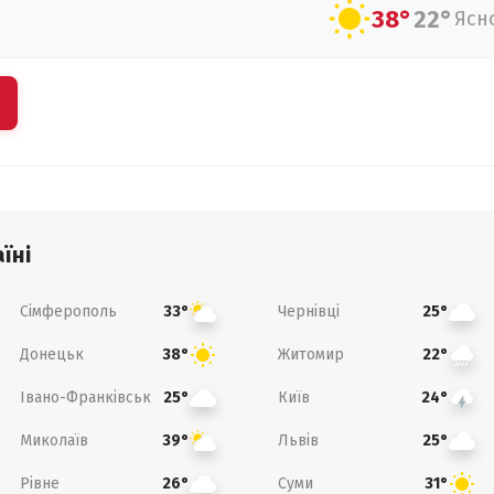
38°
22°
Ясн
їні
Сімферополь
Чернівці
33°
25°
Донецьк
Житомир
38°
22°
Івано-Франківськ
Київ
25°
24°
Миколаїв
Львів
39°
25°
Рівне
Суми
26°
31°