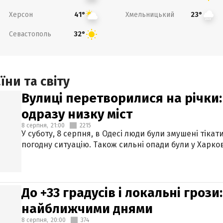
Херсон
Хмельницький
41°
23°
Севастополь
32°
ни та світу
Вулиці перетворилися на річки
одразу низку міст
8 серпня,
21:00
2215
У суботу, 8 серпня, в Одесі люди були змушені тікат
погодну ситуацію. Також сильні опади були у Харкові
До +33 градусів і локальні гроз
найближчими днями
8 серпня,
20:00
374