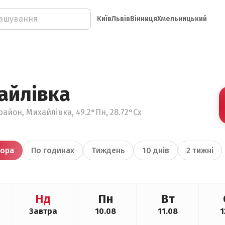
Київ
Львів
Вінниця
Хмельницький
айлівка
район, Михайлівка, 49.2°Пн, 28.72°Сх
ора
По годинах
Тиждень
10 днів
2 тижні
Нд
Пн
Вт
Завтра
10.08
11.08
1