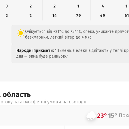
3
2
2
1
4
1
2
2
14
79
49
61
Очікується від +21°C до +34°C, спека, уникайте прямо
безхмарним, легкий вітер до 4 м/с.
Народні прикмети:
"Пимена. Лелеки відлітають у теплі кр
дня — зима буде ранньою."
а
область
огоду та атмосферні умови на сьогодні
23°
15°
Пох