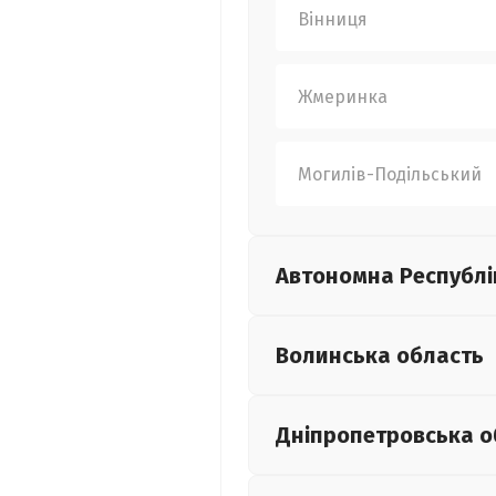
Вінниця
Жмеринка
Могилів-Подільський
Автономна Республі
Волинська
область
Дніпропетровська
о