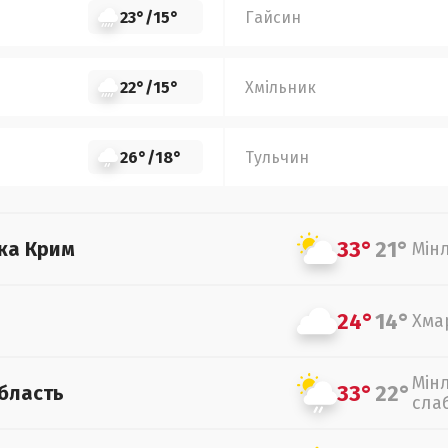
23°
/
15°
Гайсин
22°
/
15°
Хмільник
26°
/
18°
Тульчин
33°
21°
ка Крим
Мін
24°
14°
Хма
Мін
33°
22°
бласть
сла