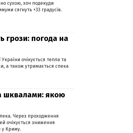
но сухою, хоч подекуди
муми сягнуть +33 градусів.
ь грози: погода на
ї України очікується тепла та
зи, а також утримається спека
та шквалами: якою
спека. Через проходження
ей очікується зниження
 у Криму.