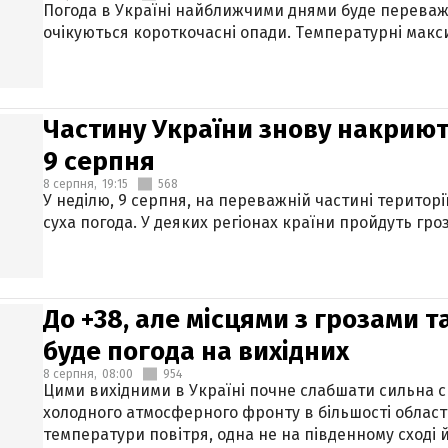
Погода в Україні найближчими днями буде переваж
очікуються короткочасні опади. Температурні макси
Частину України знову накриют
9 серпня
8 серпня,
19:15
568
У неділю, 9 серпня, на переважній частині територі
суха погода. У деяких регіонах країни пройдуть гро
До +38, але місцями з грозами 
буде погода на вихідних
8 серпня,
08:00
954
Цими вихідними в Україні почне слабшати сильна 
холодного атмосферного фронту в більшості област
температури повітря, одна не на південному сході й