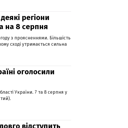
 деякі регіони
а на 8 серпня
огоду з проясненнями. Більшість
ному сході утримається сильна
країні оголосили
ласті України. 7 та 8 серпня у
тий).
адовго відступить