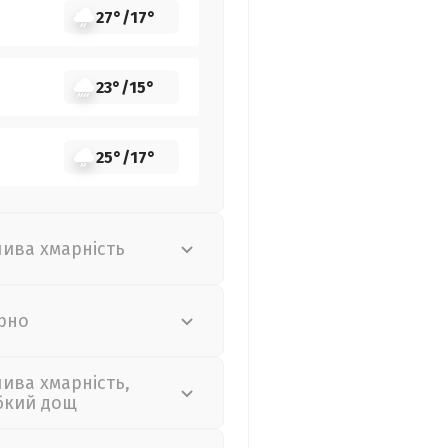
27°
/
17°
23°
/
15°
25°
/
17°
лива хмарність
рно
лива хмарність,
бкий дощ