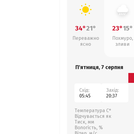
34°
21°
23°
15°
Переважно
Похмуро,
ясно
зливи
П'ятниця, 7 серпня
Схід:
Захід:
05:45
20:37
Температура С°
Відчувається як
Тиск, мм
Вологість, %
Вітер, м/с