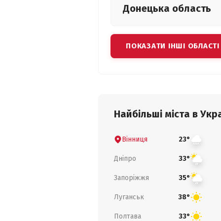
Донецька
область
ПОКАЗАТИ ІНШІ ОБЛАСТІ
Найбільші міста в Укра
Вінниця
23°
Дніпро
33°
Запоріжжя
35°
Луганськ
38°
Полтава
33°