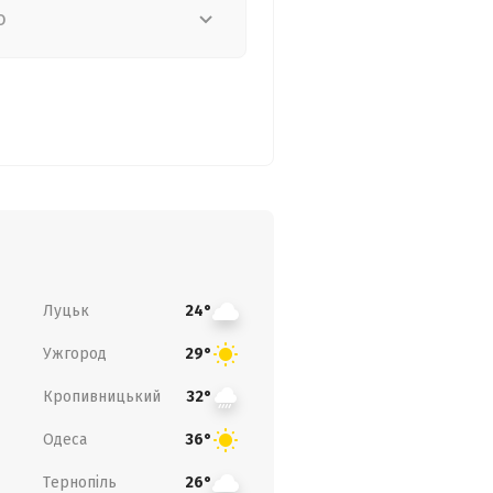
о
Луцьк
24°
Ужгород
29°
Кропивницький
32°
Одеса
36°
Тернопіль
26°