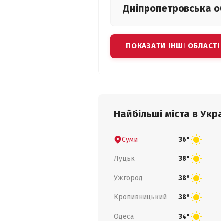
Дніпропетровська
о
ПОКАЗАТИ ІНШІ ОБЛАСТІ
Найбільші міста в Укра
Суми
36°
Луцьк
38°
Ужгород
38°
Кропивницький
38°
Одеса
34°