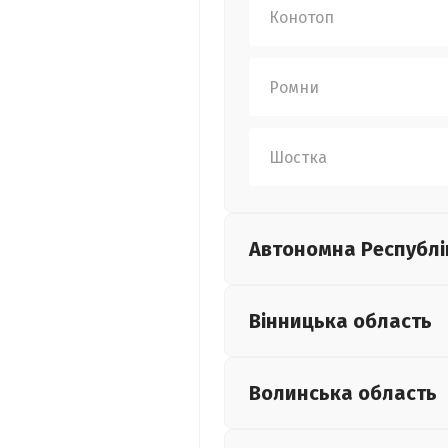
Конотоп
Ромни
Шостка
Автономна Республі
Вінницька
область
Волинська
область