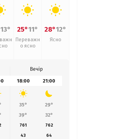
°
13°
25°
11°
28°
12°
важн
Переважн
Ясно
сно
о ясно
Вечір
00
18:00
21:00
°
35°
29°
°
39°
32°
2
761
762
43
64