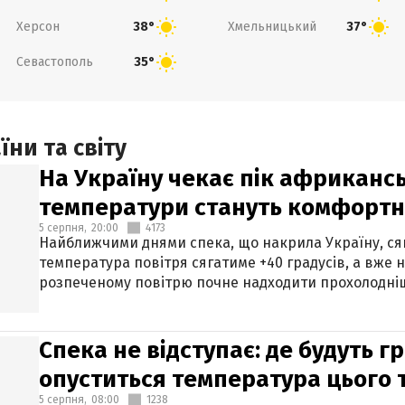
Херсон
Хмельницький
38°
37°
Севастополь
35°
ни та світу
На Україну чекає пік африкансь
температури стануть комфорт
5 серпня,
20:00
4173
Найближчими днями спека, що накрила Україну, сяг
температура повітря сягатиме +40 градусів, а вже 
розпеченому повітрю почне надходити прохолодніш
Спека не відступає: де будуть г
опуститься температура цього
5 серпня,
08:00
1238