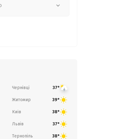
о
Чернівці
37°
Житомир
39°
Київ
38°
Львів
37°
Тернопіль
38°