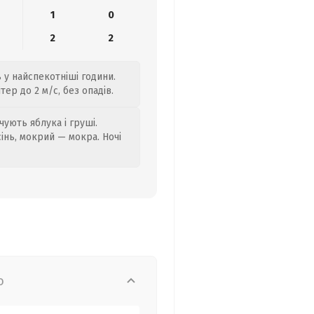
1
0
2
2
 у найспекотніші години.
ер до 2 м/с, без опадів.
ують яблука і груші.
сінь, мокрий — мокра. Ночі
о