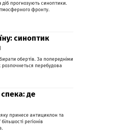
ка діб прогнозують синоптики.
атмосферного фронту.
їну: синоптик
и
бирати обертів. За попередніми
х розпочнеться перебудова
спека: де
 яку принесе антициклон та
 більшості регіонів
в.