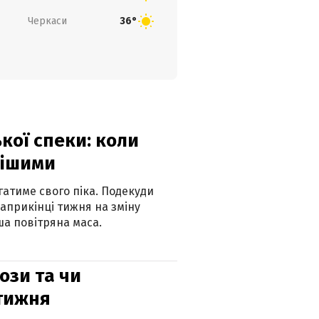
Черкаси
36°
кої спеки: коли
нішими
атиме свого піка. Подекуди
наприкінці тижня на зміну
а повітряна маса.
рози та чи
 тижня