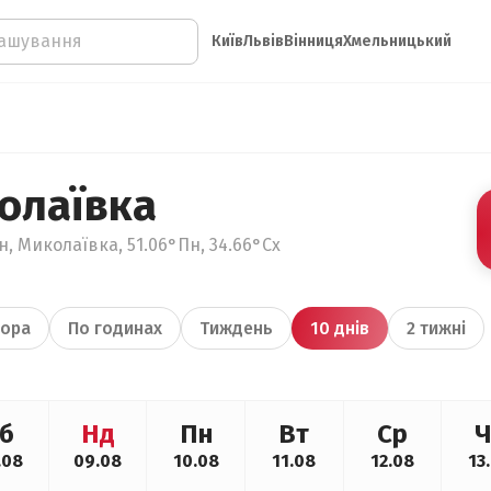
Київ
Львів
Вінниця
Хмельницький
олаївка
, Миколаївка, 51.06°Пн, 34.66°Сх
ора
По годинах
Тиждень
10 днів
2 тижні
б
Нд
Пн
Вт
Ср
Ч
.08
09.08
10.08
11.08
12.08
13