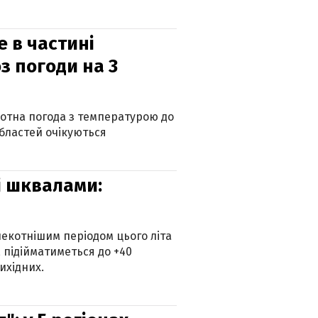
е в частині
з погоди на 3
котна погода з температурою до
 областей очікуються
зі шквалами:
екотнішим періодом цього літа
 підійматиметься до +40
ихідних.