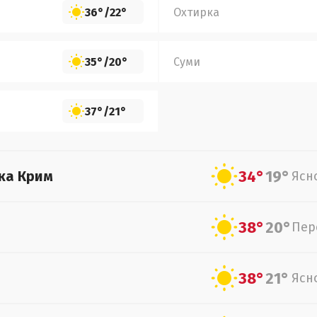
36°
/
22°
Охтирка
35°
/
20°
Суми
37°
/
21°
34°
19°
ка Крим
Ясн
38°
20°
Пер
38°
21°
Ясн