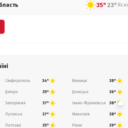
35°
23°
бласть
Ясн
їні
Сімферополь
Вінниця
34°
38°
Дніпро
Донецьк
35°
36°
Запоріжжя
Івано-Франківськ
37°
38°
Луганськ
Миколаїв
37°
38°
Полтава
Рівне
35°
39°