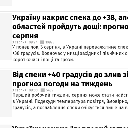
Україну накриє спека до +38, ал
областей пройдуть дощі: прогно
серпня
3 серпня,
09:27
10925
У понеділок, 3 серпня, в Україні переважатиме спе
+38 градусів. Водночас у низці західних і північних
короткочасні дощі та грози.
Від спеки +40 градусів до злив 
прогноз погоди на тиждень
3 серпня,
08:00
5435
Перший робочий тиждень серпня може стати найсп
в Україні. Подекуди температура повітря, ймовірно,
градусів, а послаблення спеки очікується лише на в