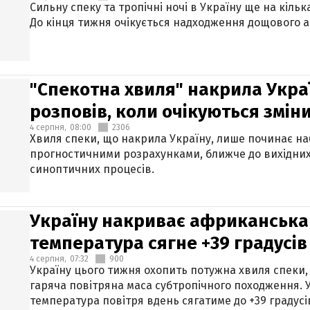
Сильну спеку та тропічні ночі в Україну ще на кіль
До кінця тижня очікується надходження дощового 
"Спекотна хвиля" накрила Укра
розповів, коли очікуються змін
4 серпня,
08:00
2306
Хвиля спеки, що накрила Україну, лише починає на
прогностичними розрахунками, ближче до вихідни
синоптичних процесів.
Україну накриває африканська 
температура сягне +39 градусів
4 серпня,
07:32
900
Україну цього тижня охопить потужна хвиля спеки,
гаряча повітряна маса субтропічного походження. У
температура повітря вдень сягатиме до +39 градусі