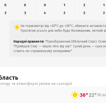
0
0
0
1
2
1
2
3
4
2
2
2
На термометрі від +20°C до +36°C, обмежте активність
Протягом усього дня небо буде безхмарним, легкий віт
Народні прикмети:
"Преображення (Яблучний Спас). Освяч
"Прийшов Спас — пішло літо від нас". Сухий день — суха о
стають по-справжньому холодними."
бласть
огоду та атмосферні умови на сьогодні
36°
22°
Ясн