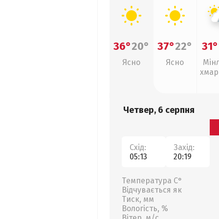
36°
20°
37°
22°
31°
Ясно
Ясно
Мін
хмар
, г
Четвер, 6 серпня
Схід:
Захід:
05:13
20:19
Температура С°
Відчувається як
Тиск, мм
Вологість, %
Вітер, м/с