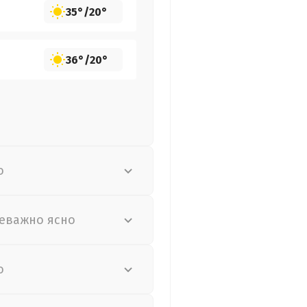
35°
/
20°
36°
/
20°
о
еважно ясно
о