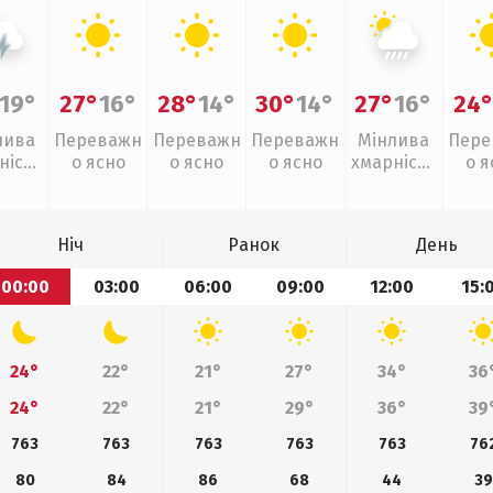
19°
27°
16°
28°
14°
30°
14°
27°
16°
24
лива
Переважн
Переважн
Переважн
Мінлива
Пере
ність
о ясно
о ясно
о ясно
хмарність
о я
рози
, зливи
Ніч
Ранок
День
00:00
03:00
06:00
09:00
12:00
15:
24°
22°
21°
27°
34°
36
24°
22°
21°
29°
36°
39
763
763
763
763
763
76
80
84
86
68
44
39