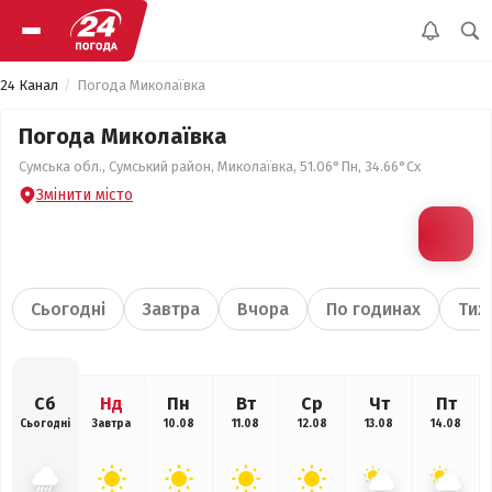
24 Канал
Погода Миколаївка
Погода Миколаївка
Сумська обл., Сумський район, Миколаївка, 51.06°Пн, 34.66°Сх
Змінити місто
Сьогодні
Завтра
Вчора
По годинах
Тиж
Сб
Нд
Пн
Вт
Ср
Чт
Пт
Сьогодні
Завтра
10.08
11.08
12.08
13.08
14.08