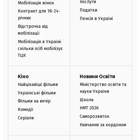
послуги
Мобілізація жінок
Податки
Контракт для 18-24-
річних
Пенсія в Україні
Відстрочка від
мобілізації
Мобілізація в Україні:
скільки осіб мобілізує
ТЦК
Кіно
Новини Освіти
Найцікавіші фільми
Міністерство освіти та
науки України
Українські фільми
Школа
Фільми на вечір
НМТ 2026
Комедії
Саморозвиток
Серіали
Навчання за кордоном