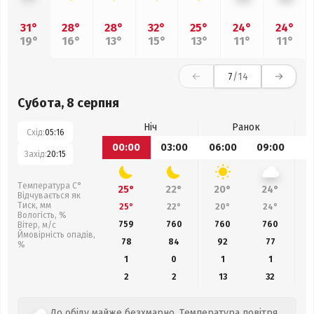
31°
28°
28°
32°
25°
24°
24°
19°
16°
13°
15°
13°
11°
11°
7
/14
Субота, 8 серпня
Ніч
Ранок
Схід:
05:16
00:00
03:00
06:00
09:00
1
Захід:
20:15
Температура С°
25°
22°
20°
24°
Відчувається як
Тиск, мм
25°
22°
20°
24°
Вологість, %
759
760
760
760
Вітер, м/с
Ймовірність опадів,
78
84
92
77
%
1
0
1
1
2
2
13
32
До обіду майже безхмарно. Температура повітря