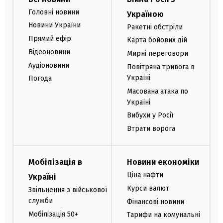
Головні новини
Україною
Новини України
Ракетні обстріли
Прямий ефір
Карта бойових дій
Відеоновини
Мирні переговори
Аудіоновини
Повітряна тривога в
Україні
Погода
Масована атака по
Україні
Вибухи у Росії
Втрати ворога
Мобілізація в
Новини економіки
Ціна нафти
Україні
Курси валют
Звільнення з військової
служби
Фінансові новини
Мобілізація 50+
Тарифи на комунальні