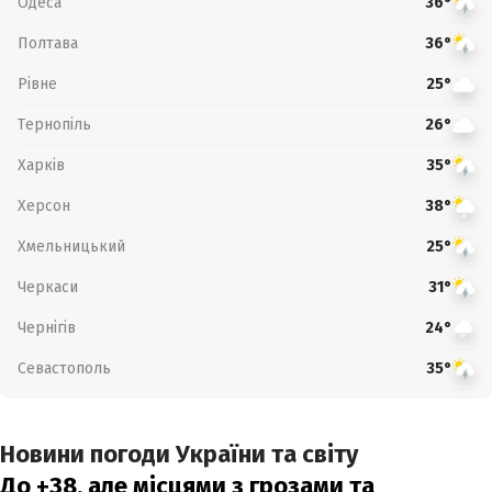
Одеса
36°
Полтава
36°
Рівне
25°
Тернопіль
26°
Харків
35°
Херсон
38°
Хмельницький
25°
Черкаси
31°
Чернігів
24°
Севастополь
35°
Новини погоди України та світу
До +38, але місцями з грозами та