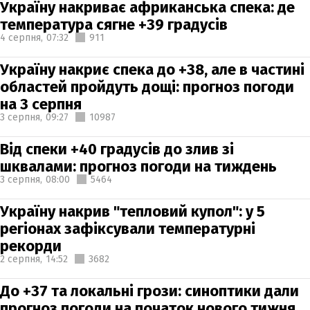
Україну накриває африканська спека: де
температура сягне +39 градусів
4 серпня,
07:32
911
Україну накриє спека до +38, але в частині
областей пройдуть дощі: прогноз погоди
на 3 серпня
3 серпня,
09:27
10987
Від спеки +40 градусів до злив зі
шквалами: прогноз погоди на тиждень
3 серпня,
08:00
5464
Україну накрив "тепловий купол": у 5
регіонах зафіксували температурні
рекорди
2 серпня,
14:52
3682
До +37 та локальні грози: синоптики дали
прогноз погоди на початок нового тижня