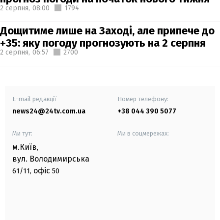
2 серпня,
08:00
1794
Дощитиме лише на Заході, але припече до
+35: яку погоду прогнозують на 2 серпня
2 серпня,
06:57
2700
E-mail редакції
Номер телефону:
news24@24tv.com.ua
+38 044 390 5077
Ми тут:
Ми в соцмережах:
м.Київ
,
вул. Володимирська
офіс
61/11,
50