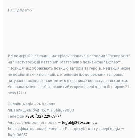
Наші додатки:
android
apple
smart tv
samsung smart tv
Всі комерційні рекламні матеріали позначені словами "Спецпроєкт"
чи "Партнерський матеріал". Матеріали з позначкою "Експерт",
"Позиція" відображають позицію авторів та героїв. Редакція може
не поділяти їхніх поглядів. Детальніше щодо реклами та правил
цитування можна ознайомитись в правилах користування сайтом.
Усі права захищені.
Матеріали сайту призначені для осіб старше
21
року (21+)
Онлайн-медіа «24 Канал»
пл. Галицька, буд. 15, м. Львів, 79008
Телефон
+380 (32) 229-77-77
Адреса електронної пошти —
legal@24tv.com.ua
Ідентифікатор онлайн-медіа в Реєстрі суб'єктів у сфері медіа —
R40-06057