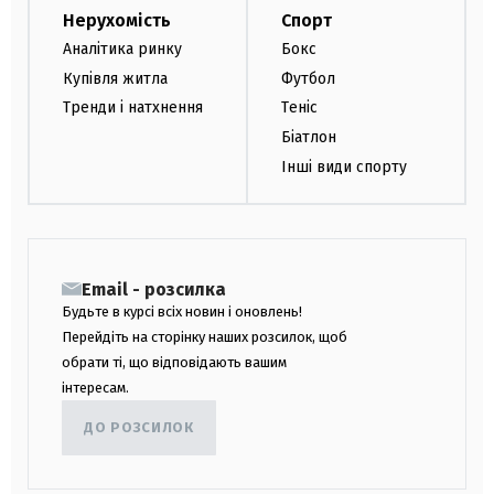
Нерухомість
Спорт
Аналітика ринку
Бокс
Купівля житла
Футбол
Тренди і натхнення
Теніс
Біатлон
Інші види спорту
Email - розсилка
Будьте в курсі всіх новин і оновлень!
Перейдіть на сторінку наших розсилок, щоб
обрати ті, що відповідають вашим
інтересам.
ДО РОЗСИЛОК