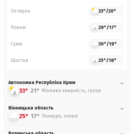
Охтирка
33°
/
20°
Ромни
29°
/
17°
Суми
30°
/
19°
Шостка
25°
/
18°
Автономна Республіка Крим
33°
21°
Мінлива хмарність, грози
Вінницька
область
25°
17°
Похмуро, зливи
Волинська
область