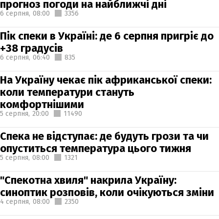
прогноз погоди на найближчі дні
6 серпня,
08:00
3356
Пік спеки в Україні: де 6 серпня пригріє до
+38 градусів
6 серпня,
06:40
835
На Україну чекає пік африканської спеки:
коли температури стануть
комфортнішими
5 серпня,
20:00
11490
Спека не відступає: де будуть грози та чи
опуститься температура цього тижня
5 серпня,
08:00
1321
"Спекотна хвиля" накрила Україну:
синоптик розповів, коли очікуються зміни
4 серпня,
08:00
2350