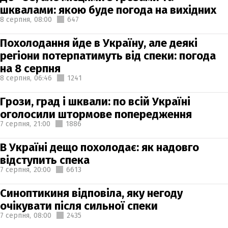
шквалами: якою буде погода на вихідних
8 серпня,
08:00
647
Похолодання йде в Україну, але деякі
регіони потерпатимуть від спеки: погода
на 8 серпня
8 серпня,
06:46
1241
Грози, град і шквали: по всій Україні
оголосили штормове попередження
7 серпня,
21:00
1886
В Україні дещо похолодає: як надовго
відступить спека
7 серпня,
20:00
6613
Синоптикиня відповіла, яку негоду
очікувати після сильної спеки
7 серпня,
08:00
2435