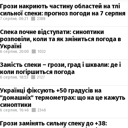
Грози накриють частину областей на тлі
сильної спеки: прогноз погоди на 7 серпня
7 серпня,
06:21
2388
Спека почне відступати: синоптики
розповіли, коли та як зміниться погода в
Україні
6 серпня,
20:00
1032
Замість спеки – грози, град і шквали: де і
коли погіршиться погода
6 серпня,
18:53
2127
Українці фіксують +50 градусів на
"домашніх" термометрах: що на це кажуть
синоптики
6 серпня,
16:46
2346
Грози замінять сильну спеку до +38: