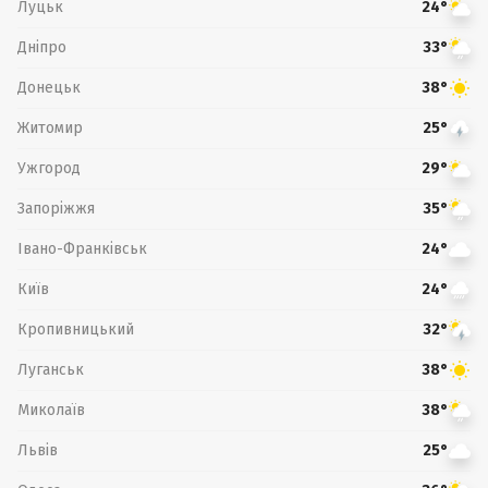
Луцьк
24°
Дніпро
33°
Донецьк
38°
Житомир
25°
Ужгород
29°
Запоріжжя
35°
Івано-Франківськ
24°
Київ
24°
Кропивницький
32°
Луганськ
38°
Миколаїв
38°
Львів
25°