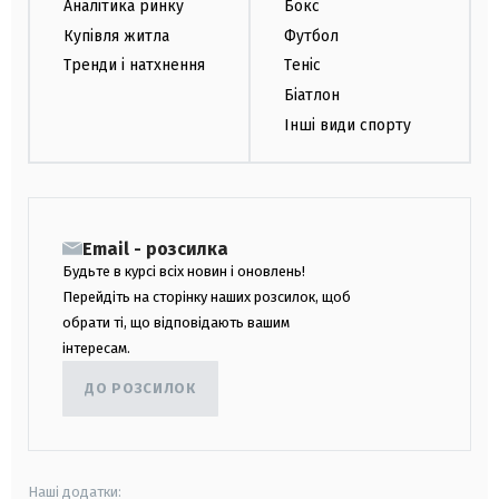
Аналітика ринку
Бокс
Купівля житла
Футбол
Тренди і натхнення
Теніс
Біатлон
Інші види спорту
Email - розсилка
Будьте в курсі всіх новин і оновлень!
Перейдіть на сторінку наших розсилок, щоб
обрати ті, що відповідають вашим
інтересам.
ДО РОЗСИЛОК
Наші додатки: