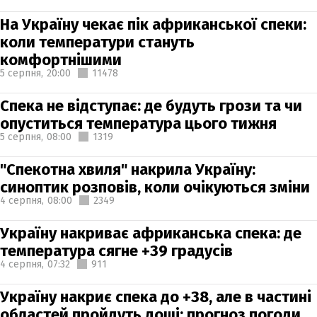
На Україну чекає пік африканської спеки:
коли температури стануть
комфортнішими
5 серпня,
20:00
11478
Спека не відступає: де будуть грози та чи
опуститься температура цього тижня
5 серпня,
08:00
1319
"Спекотна хвиля" накрила Україну:
синоптик розповів, коли очікуються зміни
4 серпня,
08:00
2349
Україну накриває африканська спека: де
температура сягне +39 градусів
4 серпня,
07:32
911
Україну накриє спека до +38, але в частині
областей пройдуть дощі: прогноз погоди