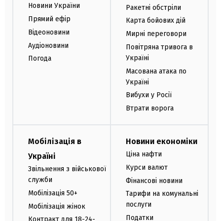
Новини України
Ракетні обстріли
Прямий ефір
Карта бойових дій
Відеоновини
Мирні переговори
Аудіоновини
Повітряна тривога в
Україні
Погода
Масована атака по
Україні
Вибухи у Росії
Втрати ворога
Мобілізація в
Новини економіки
Ціна нафти
Україні
Курси валют
Звільнення з військової
служби
Фінансові новини
Мобілізація 50+
Тарифи на комунальні
послуги
Мобілізація жінок
Податки
Контракт для 18-24-