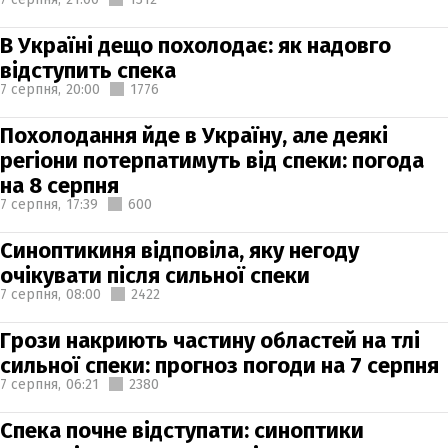
В Україні дещо похолодає: як надовго
відступить спека
7 серпня,
20:00
1776
Похолодання йде в Україну, але деякі
регіони потерпатимуть від спеки: погода
на 8 серпня
7 серпня,
17:39
600
Синоптикиня відповіла, яку негоду
очікувати після сильної спеки
7 серпня,
08:00
2422
Грози накриють частину областей на тлі
сильної спеки: прогноз погоди на 7 серпня
7 серпня,
06:21
2380
Спека почне відступати: синоптики