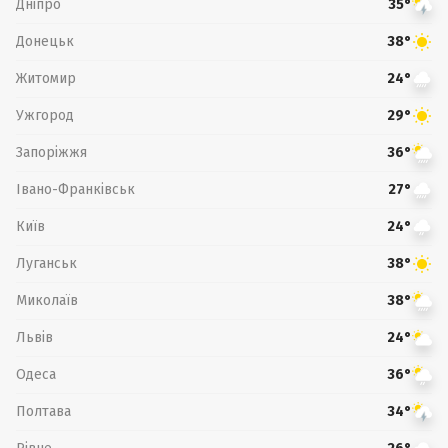
Дніпро
35°
Донецьк
38°
Житомир
24°
Ужгород
29°
Запоріжжя
36°
Івано-Франківськ
27°
Київ
24°
Луганськ
38°
Миколаїв
38°
Львів
24°
Одеса
36°
Полтава
34°