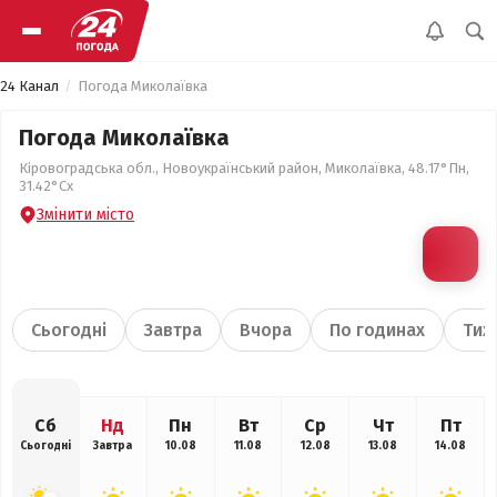
24 Канал
Погода Миколаївка
Погода Миколаївка
Кіровоградська обл., Новоукраїнський район, Миколаївка, 48.17°Пн,
31.42°Сх
Змінити місто
Сьогодні
Завтра
Вчора
По годинах
Тиж
Сб
Нд
Пн
Вт
Ср
Чт
Пт
Сьогодні
Завтра
10.08
11.08
12.08
13.08
14.08