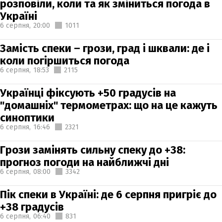
розповіли, коли та як зміниться погода в
Україні
6 серпня,
20:00
1011
Замість спеки – грози, град і шквали: де і
коли погіршиться погода
6 серпня,
18:53
2115
Українці фіксують +50 градусів на
"домашніх" термометрах: що на це кажуть
синоптики
6 серпня,
16:46
2321
Грози замінять сильну спеку до +38:
прогноз погоди на найближчі дні
6 серпня,
08:00
3342
Пік спеки в Україні: де 6 серпня пригріє до
+38 градусів
6 серпня,
06:40
831