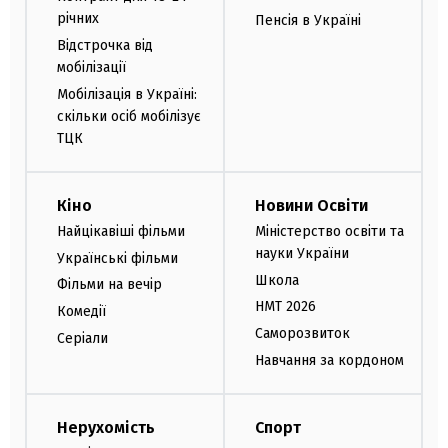
річних
Пенсія в Україні
Відстрочка від
мобілізації
Мобілізація в Україні:
скільки осіб мобілізує
ТЦК
Кіно
Новини Освіти
Найцікавіші фільми
Міністерство освіти та
науки України
Українські фільми
Школа
Фільми на вечір
НМТ 2026
Комедії
Саморозвиток
Серіали
Навчання за кордоном
Нерухомість
Спорт