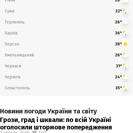
Рівне
26°
Суми
32°
Тернопіль
26°
Харків
36°
Херсон
38°
Хмельницький
26°
Черкаси
31°
Чернігів
24°
Севастополь
35°
Новини погоди України та світу
Грози, град і шквали: по всій Україні
оголосили штормове попередження
7 серпня,
21:00
1312