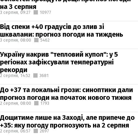
на 3 серпня
3 серпня,
09:27
10977
Від спеки +40 градусів до злив зі
шквалами: прогноз погоди на тиждень
3 серпня,
08:00
5462
Україну накрив "тепловий купол": у 5
регіонах зафіксували температурні
рекорди
2 серпня,
14:52
3681
До +37 та локальні грози: синоптики дали
прогноз погоди на початок нового тижня
2 серпня,
08:00
1793
Дощитиме лише на Заході, але припече до
+35: яку погоду прогнозують на 2 серпня
2 серпня,
06:57
2697