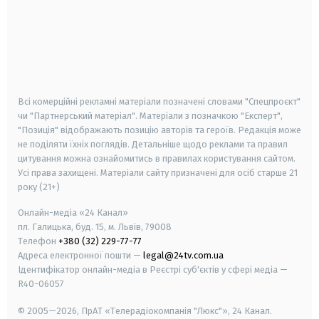
android
apple
smart tv
samsung smart tv
Всі комерційні рекламні матеріали позначені словами "Спецпроєкт"
чи "Партнерський матеріал". Матеріали з позначкою "Експерт",
"Позиція" відображають позицію авторів та героїв. Редакція може
не поділяти їхніх поглядів. Детальніше щодо реклами та правил
цитування можна ознайомитись в правилах користування сайтом.
Усі права захищені.
Матеріали сайту призначені для осіб старше
21
року (21+)
Онлайн-медіа «24 Канал»
пл. Галицька, буд. 15, м. Львів, 79008
Телефон
+380 (32) 229-77-77
Адреса електронної пошти —
legal@24tv.com.ua
Ідентифікатор онлайн-медіа в Реєстрі суб'єктів у сфері медіа —
R40-06057
© 2005—2026,
ПрАТ «Телерадіокомпанія "Люкс"», 24 Канал.