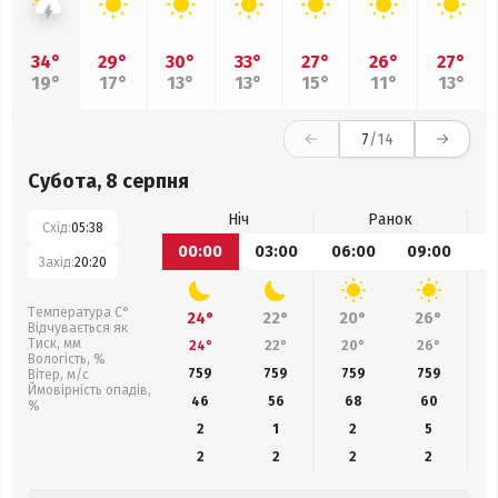
34°
29°
30°
33°
27°
26°
27°
19°
17°
13°
13°
15°
11°
13°
7
/14
Субота, 8 серпня
Ніч
Ранок
Схід:
05:38
00:00
03:00
06:00
09:00
1
Захід:
20:20
Температура С°
24°
22°
20°
26°
Відчувається як
Тиск, мм
24°
22°
20°
26°
Вологість, %
759
759
759
759
Вітер, м/с
Ймовірність опадів,
46
56
68
60
%
2
1
2
5
2
2
2
2