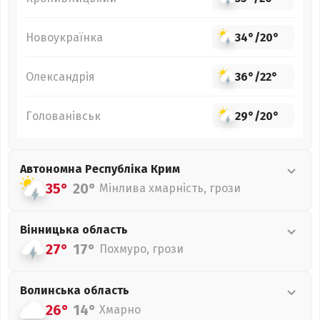
Новоукраїнка
34°
/
20°
Олександрія
36°
/
22°
Голованівськ
29°
/
20°
Автономна Республіка Крим
35°
20°
Мінлива хмарність, грози
Вінницька
область
27°
17°
Похмуро, грози
Волинська
область
26°
14°
Хмарно