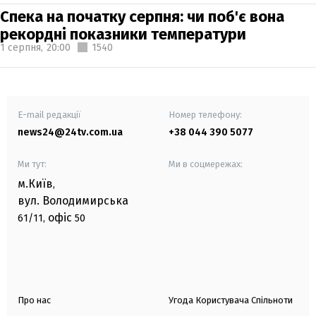
Спека на початку серпня: чи поб'є вона
рекордні показники температури
1 серпня,
20:00
1540
E-mail редакції
Номер телефону:
news24@24tv.com.ua
+38 044 390 5077
Ми тут:
Ми в соцмережах:
м.Київ
,
вул. Володимирська
офіс
61/11,
50
Про нас
Угода Користувача Спільноти