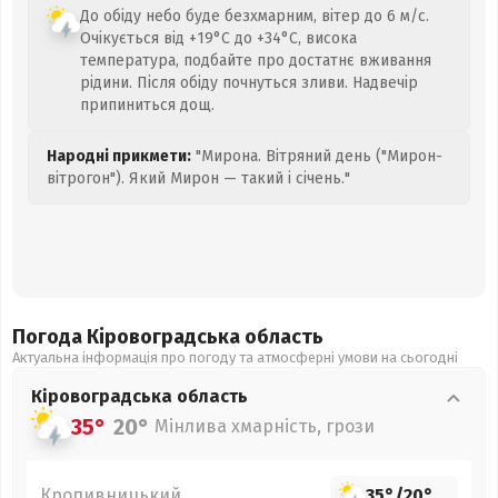
До обіду небо буде безхмарним, вітер до 6 м/с.
Очікується від +19°C до +34°C, висока
температура, подбайте про достатнє вживання
рідини. Після обіду почнуться зливи. Надвечір
припиниться дощ.
Народні прикмети:
"Мирона. Вітряний день ("Мирон-
вітрогон"). Який Мирон — такий і січень."
Погода Кіровоградська
область
Актуальна інформація про погоду та атмосферні умови на сьогодні
Кіровоградська
область
35°
20°
Мінлива хмарність, грози
Кропивницький
35°
/
20°