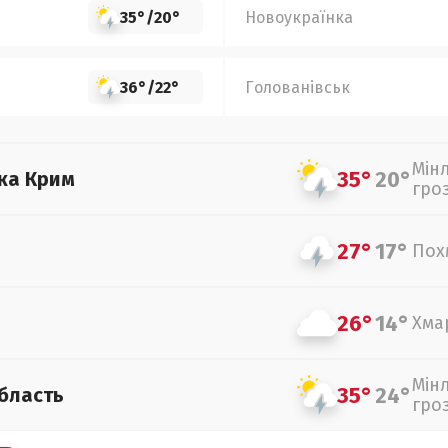
35°
/
20°
Новоукраїнка
36°
/
22°
Голованівськ
Мін
35°
20°
ка Крим
гро
27°
17°
Пох
26°
14°
Хма
Мін
35°
24°
бласть
гро