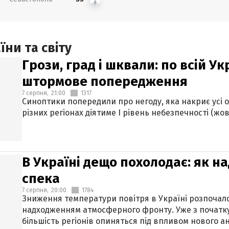
ни та світу
Грози, град і шквали: по всій У
штормове попередження
7 серпня,
21:00
1317
Синоптики попередили про негоду, яка накриє усі об
різних регіонах діятиме І рівень небезпечності (жов
В Україні дещо похолодає: як н
спека
7 серпня,
20:00
1784
Зниження температури повітря в Україні розпочалос
надходженням атмосферного фронту. Уже з початку
більшість регіонів опиняться під впливом нового а