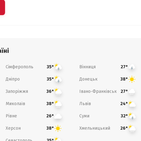
їні
Сімферополь
Вінниця
35°
27°
Дніпро
Донецьк
35°
38°
Запоріжжя
Івано-Франківськ
36°
27°
Миколаїв
Львів
38°
24°
Рівне
Суми
26°
32°
Херсон
Хмельницький
38°
26°
Севастополь
35°