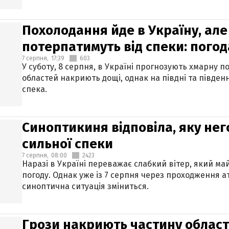
Похолодання йде в Україну, але
потерпатимуть від спеки: погод
7 серпня,
17:39
603
У суботу, 8 серпня, в Україні прогнозують хмарну п
областей накриють дощі, однак на півдні та півден
спека.
Синоптикиня відповіла, яку нег
сильної спеки
7 серпня,
08:00
2423
Наразі в Україні переважає слабкий вітер, який м
погоду. Однак уже із 7 серпня через проходження 
синоптична ситуація зміниться.
Грози накриють частину областе