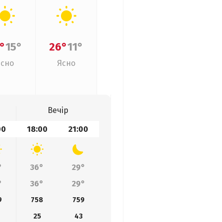
°
15°
26°
11°
Ясно
Ясно
Вечір
00
18:00
21:00
°
36°
29°
°
36°
29°
9
758
759
25
43