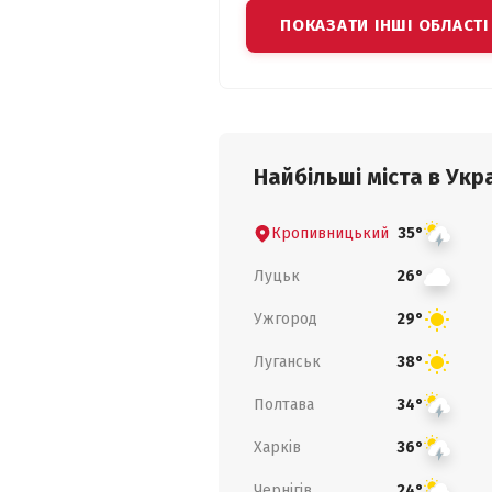
ПОКАЗАТИ ІНШІ ОБЛАСТІ
Найбільші міста в Укра
Кропивницький
35°
Луцьк
26°
Ужгород
29°
Луганськ
38°
Полтава
34°
Харків
36°
Чернігів
24°