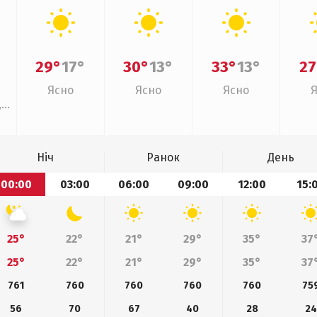
29°
17°
30°
13°
33°
13°
27
Ясно
Ясно
Ясно
,
Ніч
Ранок
День
00:00
03:00
06:00
09:00
12:00
15:
25°
22°
21°
29°
35°
37
25°
22°
21°
29°
35°
37
761
760
760
760
760
75
56
70
67
40
28
24