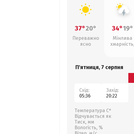
37°
20°
34°
19°
Переважно
Мінлива
ясно
хмарність
грози
П'ятниця, 7 серпня
Схід:
Захід:
05:36
20:22
Температура С°
Відчувається як
Тиск, мм
Вологість, %
Вітер, м/с