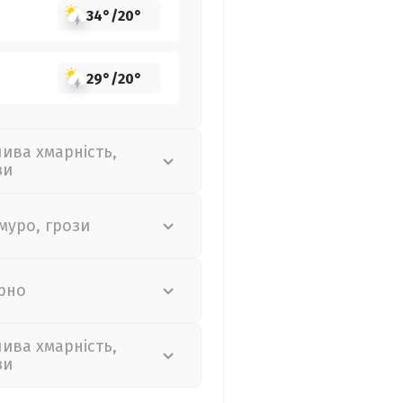
34°
/
20°
29°
/
20°
лива хмарність,
зи
муро, грози
рно
лива хмарність,
зи