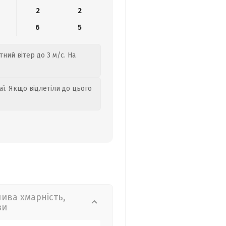
2
2
6
5
ний вітер до 3 м/с. На
аї. Якщо відлетіли до цього
лива хмарність,
зи