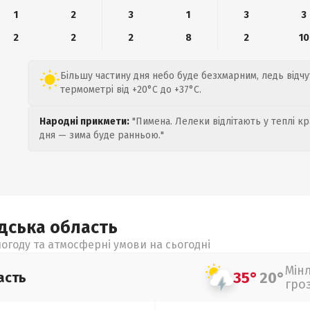
1
2
3
1
3
3
2
2
2
8
2
10
Більшу частину дня небо буде безхмарним, ледь відчут
термометрі від +20°C до +37°C.
Народні прикмети:
"Пимена. Лелеки відлітають у теплі кр
дня — зима буде ранньою."
адська
область
огоду та атмосферні умови на сьогодні
Мін
35°
20°
асть
гро