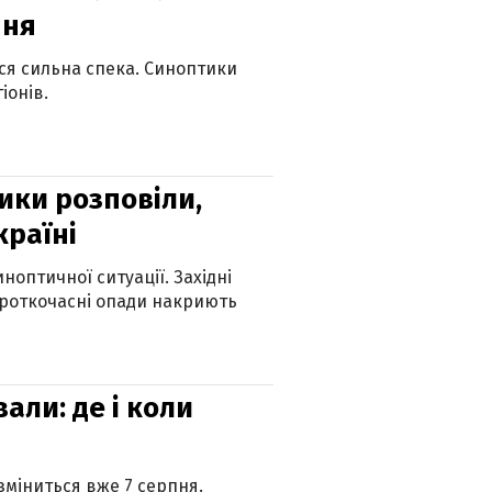
пня
ься сильна спека. Синоптики
іонів.
ики розповіли,
країні
оптичної ситуації. Західні
ороткочасні опади накриють
вали: де і коли
 зміниться вже 7 серпня.