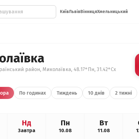
Київ
Львів
Вінниця
Хмельницький
олаївка
раїнський район, Миколаївка, 48.17°Пн, 31.42°Сх
ора
По годинах
Тиждень
10 днів
2 тижні
Нд
Пн
Вт
Завтра
10.08
11.08
1