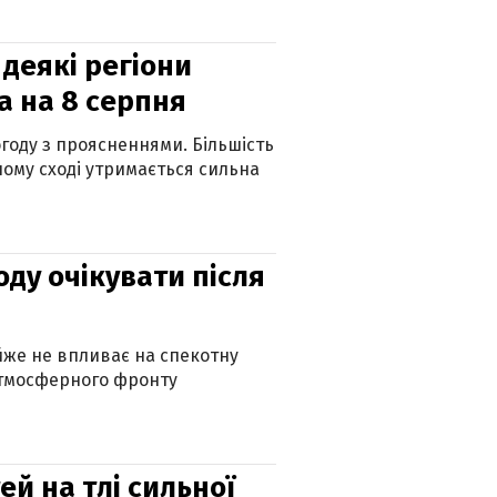
 деякі регіони
а на 8 серпня
огоду з проясненнями. Більшість
ному сході утримається сильна
оду очікувати після
айже не впливає на спекотну
атмосферного фронту
й на тлі сильної