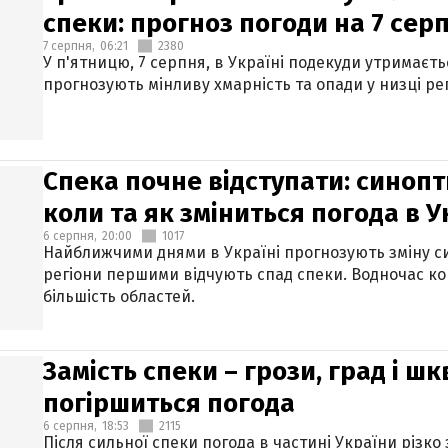
спеки: прогноз погоди на 7 сер
7 серпня,
06:21
2380
У п'ятницю, 7 серпня, в Україні подекуди утримаєт
прогнозують мінливу хмарність та опади у низці рег
Спека почне відступати: синопт
коли та як зміниться погода в У
6 серпня,
20:00
1017
Найближчими днями в Україні прогнозують зміну син
регіони першими відчують спад спеки. Водночас к
більшість областей.
Замість спеки – грози, град і шк
погіршиться погода
6 серпня,
18:53
2115
Після сильної спеки погода в частині України різко