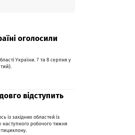
країні оголосили
ласті України. 7 та 8 серпня у
тий).
адовго відступить
ь із західних областей із
 наступного робочого тижня
нтициклону.