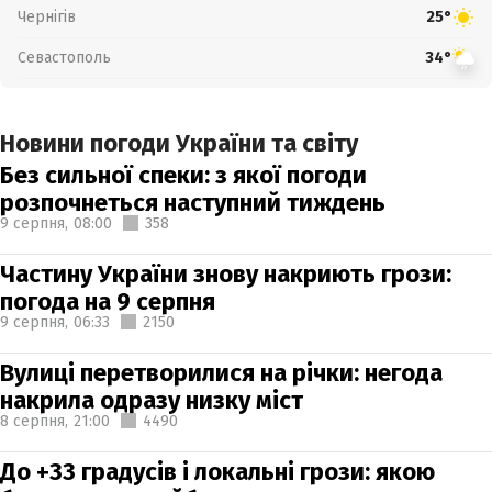
Чернігів
25°
Севастополь
34°
Новини погоди України та світу
Без сильної спеки: з якої погоди
розпочнеться наступний тиждень
9 серпня,
08:00
358
Частину України знову накриють грози:
погода на 9 серпня
9 серпня,
06:33
2150
Вулиці перетворилися на річки: негода
накрила одразу низку міст
8 серпня,
21:00
4490
До +33 градусів і локальні грози: якою