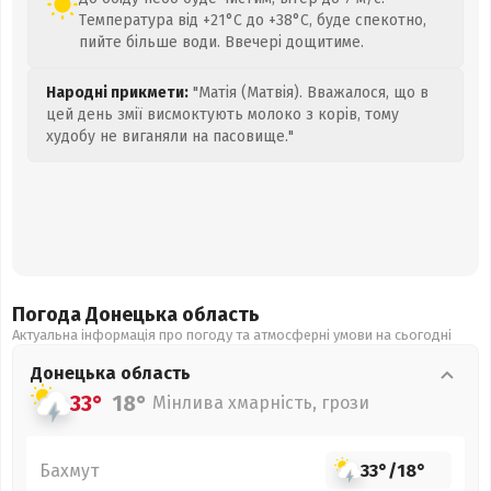
Температура від +21°C до +38°C, буде спекотно,
пийте більше води. Ввечері дощитиме.
Народні прикмети:
"Матія (Матвія). Вважалося, що в
цей день змії висмоктують молоко з корів, тому
худобу не виганяли на пасовище."
Погода Донецька
область
Актуальна інформація про погоду та атмосферні умови на сьогодні
Донецька
область
33°
18°
Мінлива хмарність, грози
Бахмут
33°
/
18°