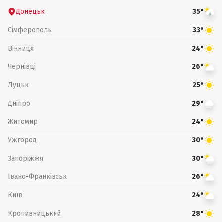
Донецьк
35°
Сімферополь
33°
Вінниця
24°
Чернівці
26°
Луцьк
25°
Дніпро
29°
Житомир
24°
Ужгород
30°
Запоріжжя
30°
Івано-Франківськ
26°
Київ
24°
Кропивницький
28°