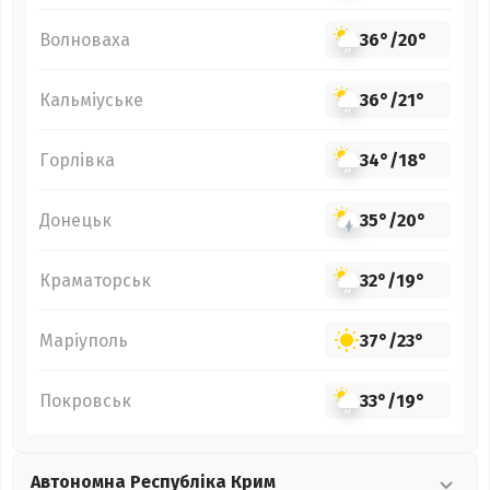
Волноваха
36°
/
20°
Кальміуське
36°
/
21°
Горлівка
34°
/
18°
Донецьк
35°
/
20°
Краматорськ
32°
/
19°
Маріуполь
37°
/
23°
Покровськ
33°
/
19°
Автономна Республіка Крим