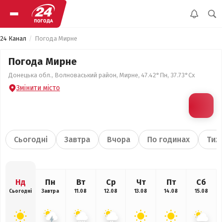
24 Канал
Погода Мирне
Погода Мирне
Донецька обл., Волноваський район, Мирне, 47.42°Пн, 37.73°Сх
Змінити місто
Сьогодні
Завтра
Вчора
По годинах
Тиж
Нд
Пн
Вт
Ср
Чт
Пт
Сб
Сьогодні
Завтра
11.08
12.08
13.08
14.08
15.08