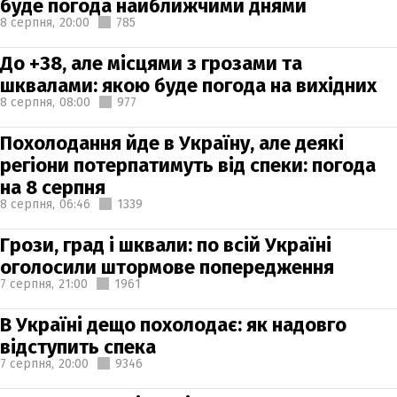
буде погода найближчими днями
8 серпня,
20:00
785
До +38, але місцями з грозами та
шквалами: якою буде погода на вихідних
8 серпня,
08:00
977
Похолодання йде в Україну, але деякі
регіони потерпатимуть від спеки: погода
на 8 серпня
8 серпня,
06:46
1339
Грози, град і шквали: по всій Україні
оголосили штормове попередження
7 серпня,
21:00
1961
В Україні дещо похолодає: як надовго
відступить спека
7 серпня,
20:00
9346