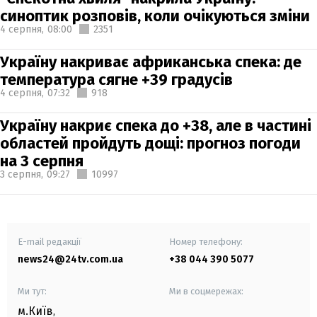
синоптик розповів, коли очікуються зміни
4 серпня,
08:00
2351
Україну накриває африканська спека: де
температура сягне +39 градусів
4 серпня,
07:32
918
Україну накриє спека до +38, але в частині
областей пройдуть дощі: прогноз погоди
на 3 серпня
3 серпня,
09:27
10997
E-mail редакції
Номер телефону:
news24@24tv.com.ua
+38 044 390 5077
Ми тут:
Ми в соцмережах:
м.Київ
,