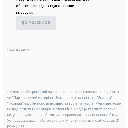
обрати ті, що відповідають вашим
інтересам.
ДО РОЗСИЛОК
Наші додатки:
android
apple
smart tv
samsung smart tv
Всі комерційні рекламні матеріали позначені словами "Спецпроєкт"
чи "Партнерський матеріал". Матеріали з позначкою "Експерт",
"Позиція" відображають позицію авторів та героїв. Редакція може
не поділяти їхніх поглядів. Детальніше щодо реклами та правил
цитування можна ознайомитись в правилах користування сайтом.
Усі права захищені.
Матеріали сайту призначені для осіб старше
21
року (21+)