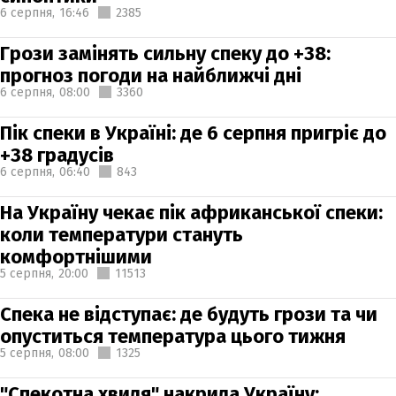
6 серпня,
16:46
2385
Грози замінять сильну спеку до +38:
прогноз погоди на найближчі дні
6 серпня,
08:00
3360
Пік спеки в Україні: де 6 серпня пригріє до
+38 градусів
6 серпня,
06:40
843
На Україну чекає пік африканської спеки:
коли температури стануть
комфортнішими
5 серпня,
20:00
11513
Спека не відступає: де будуть грози та чи
опуститься температура цього тижня
5 серпня,
08:00
1325
"Спекотна хвиля" накрила Україну: