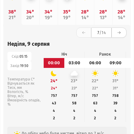
38°
34°
34°
35°
28°
28°
28°
21°
20°
19°
19°
14°
13°
14°
7
/14
Неділя, 9 серпня
Ніч
Ранок
Схід:
05:15
00:00
03:00
06:00
09:00
1
Захід:
19:50
Температура С°
24°
23°
22°
31°
Відчувається як
Тиск, мм
24°
23°
22°
31°
Вологість, %
757
757
757
758
Вітер, м/с
Ймовірність опадів,
43
58
63
39
%
4
4
4
4
2
2
2
2
До обіду небо буде чистим, вітер до 7 м/с.