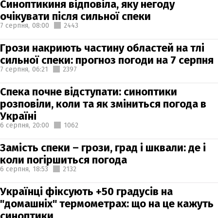
Синоптикиня відповіла, яку негоду
очікувати після сильної спеки
7 серпня,
08:00
2443
Грози накриють частину областей на тлі
сильної спеки: прогноз погоди на 7 серпня
7 серпня,
06:21
2397
Спека почне відступати: синоптики
розповіли, коли та як зміниться погода в
Україні
6 серпня,
20:00
1062
Замість спеки – грози, град і шквали: де і
коли погіршиться погода
6 серпня,
18:53
2132
Українці фіксують +50 градусів на
"домашніх" термометрах: що на це кажуть
синоптики