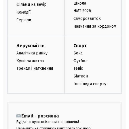
Школа
Фільми на вечір
НМТ 2026
Комедії
Саморозвиток
Серіали
Навчання за кордоном
Нерухомість
Спорт
Аналітика ринку
Бокс
Купівля житла
Футбол
Тренди і натхнення
Теніс
Біатлон
Інші види спорту
Email - розсилка
Будьте в курсі всіх новин і оновлень!
Перейдіть на сторінку наших розсилок, щоб