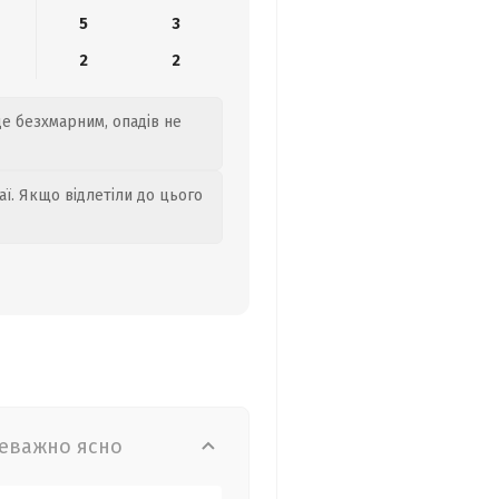
5
3
2
2
де безхмарним, опадів не
аї. Якщо відлетіли до цього
еважно ясно