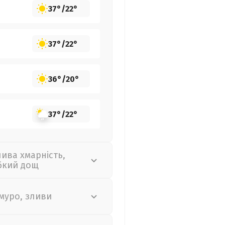
37°
/
22°
37°
/
22°
36°
/
20°
37°
/
22°
лива хмарність,
бкий дощ
муро, зливи