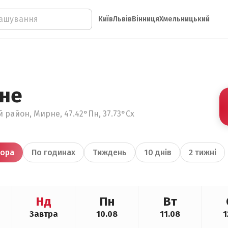
Київ
Львів
Вінниця
Хмельницький
не
 район, Мирне, 47.42°Пн, 37.73°Сх
ора
По годинах
Тиждень
10 днів
2 тижні
Нд
Пн
Вт
Завтра
10.08
11.08
1