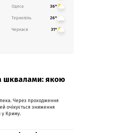
Одеса
36°
Тернопіль
26°
Черкаси
31°
та шквалами: якою
спека. Через проходження
ей очікується зниження
 у Криму.