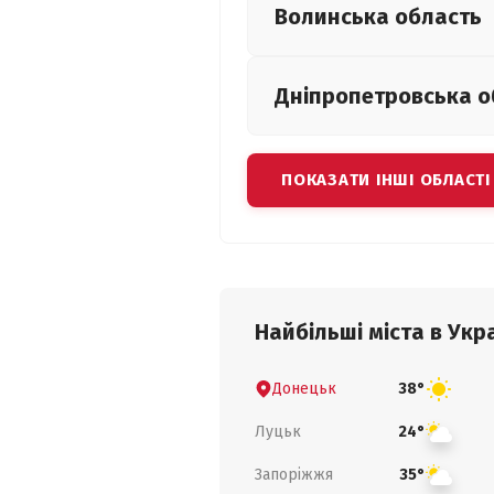
Волинська
область
Дніпропетровська
о
ПОКАЗАТИ ІНШІ ОБЛАСТІ
Найбільші міста в Укра
Донецьк
38°
Луцьк
24°
Запоріжжя
35°