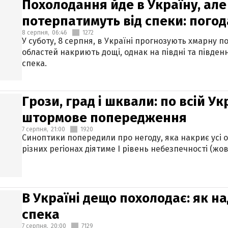
Похолодання йде в Україну, але
потерпатимуть від спеки: погод
8 серпня,
06:46
1272
У суботу, 8 серпня, в Україні прогнозують хмарну п
областей накриють дощі, однак на півдні та півден
спека.
Грози, град і шквали: по всій У
штормове попередження
7 серпня,
21:00
1920
Синоптики попередили про негоду, яка накриє усі об
різних регіонах діятиме І рівень небезпечності (жов
В Україні дещо похолодає: як н
спека
7 серпня,
20:00
7129