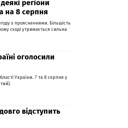
 деякі регіони
а на 8 серпня
огоду з проясненнями. Більшість
ному сході утримається сильна
країні оголосили
ласті України. 7 та 8 серпня у
тий).
адовго відступить