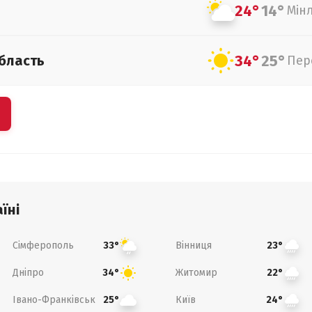
24°
14°
Мін
34°
25°
бласть
Пер
їні
Сімферополь
Вінниця
33°
23°
Дніпро
Житомир
34°
22°
Івано-Франківськ
Київ
25°
24°