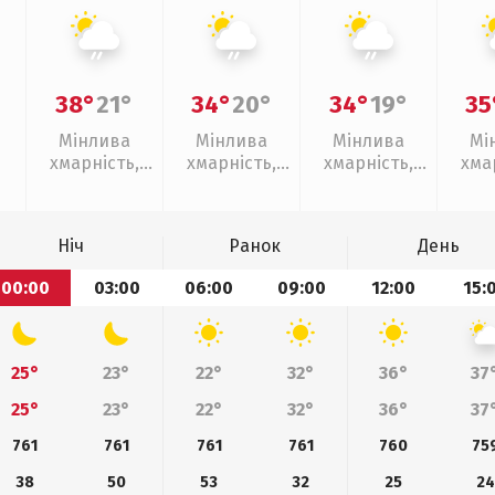
38°
21°
34°
20°
34°
19°
35
Мінлива
Мінлива
Мінлива
Мі
хмарність,
хмарність,
хмарність,
хма
слабкий дощ
слабкий дощ
слабкий дощ
г
Ніч
Ранок
День
00:00
03:00
06:00
09:00
12:00
15:
25°
23°
22°
32°
36°
37
25°
23°
22°
32°
36°
37
761
761
761
761
760
75
38
50
53
32
25
24