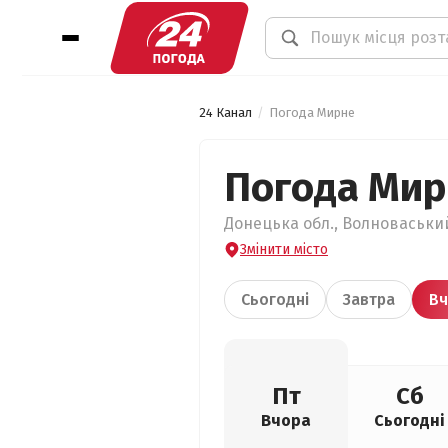
24 Канал
Погода Мирне
Погода Мир
Донецька обл., Волноваський
Змінити місто
Сьогодні
Завтра
Вч
Пт
Сб
Вчора
Сьогодні