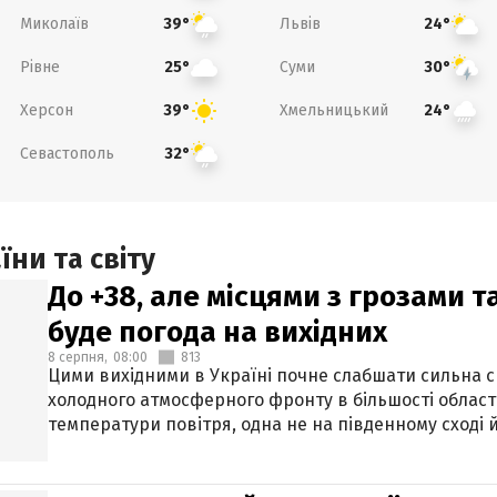
Миколаїв
Львів
39°
24°
Рівне
Суми
25°
30°
Херсон
Хмельницький
39°
24°
Севастополь
32°
ни та світу
До +38, але місцями з грозами 
буде погода на вихідних
8 серпня,
08:00
813
Цими вихідними в Україні почне слабшати сильна 
холодного атмосферного фронту в більшості област
температури повітря, одна не на південному сході й