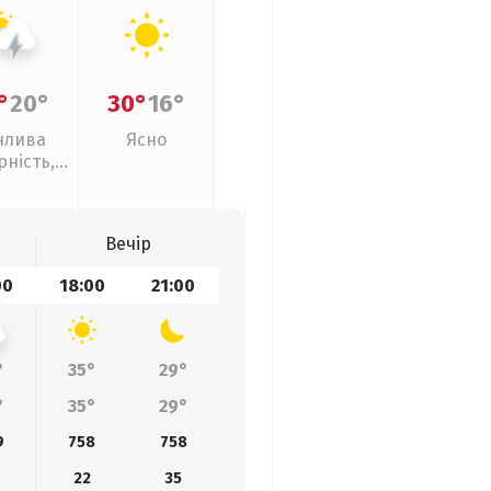
°
20°
30°
16°
нлива
Ясно
рність,
рози
Вечір
00
18:00
21:00
°
35°
29°
°
35°
29°
9
758
758
22
35