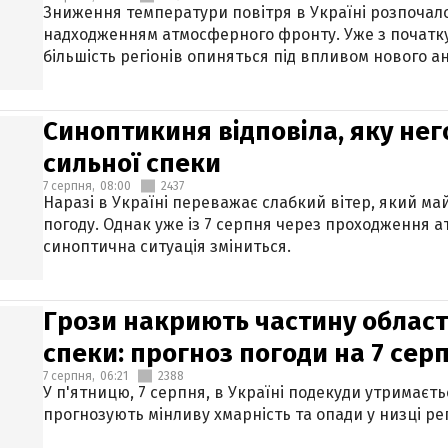
Зниження температури повітря в Україні розпочалос
надходженням атмосферного фронту. Уже з початку
більшість регіонів опиняться під впливом нового а
Синоптикиня відповіла, яку нег
сильної спеки
7 серпня,
08:00
2437
Наразі в Україні переважає слабкий вітер, який м
погоду. Однак уже із 7 серпня через проходження 
синоптична ситуація зміниться.
Грози накриють частину областе
спеки: прогноз погоди на 7 сер
7 серпня,
06:21
2388
У п'ятницю, 7 серпня, в Україні подекуди утримаєт
прогнозують мінливу хмарність та опади у низці рег