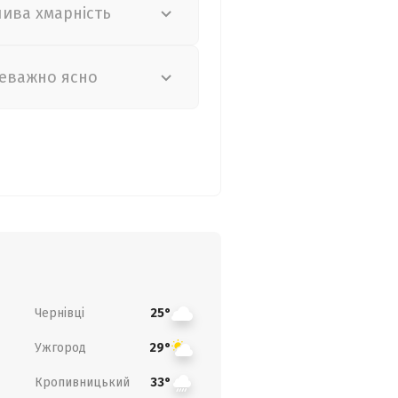
лива хмарність
еважно ясно
Чернівці
25°
Ужгород
29°
Кропивницький
33°