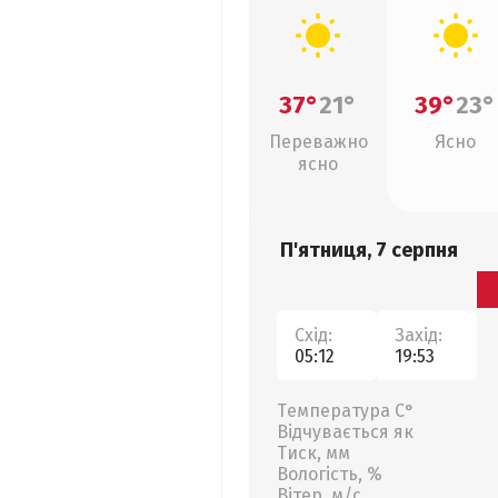
37°
21°
39°
23°
Переважно
Ясно
ясно
П'ятниця, 7 серпня
Схід:
Захід:
05:12
19:53
Температура С°
Відчувається як
Тиск, мм
Вологість, %
Вітер, м/с