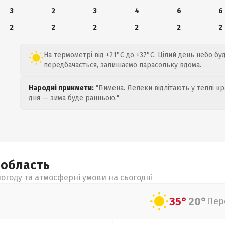
3
2
3
4
6
6
2
2
2
2
2
2
На термометрі від +21°C до +37°C. Цілий день небо бу
передбачається, залишаємо парасольку вдома.
Народні прикмети:
"Пимена. Лелеки відлітають у теплі кр
дня — зима буде ранньою."
а
область
огоду та атмосферні умови на сьогодні
35°
20°
Пер