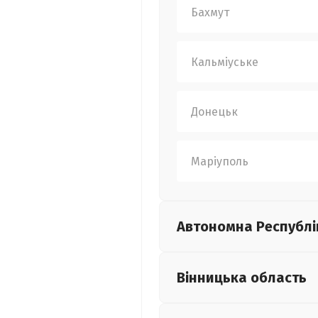
Бахмут
Кальміуське
Донецьк
Маріуполь
Автономна Республі
Вінницька
область