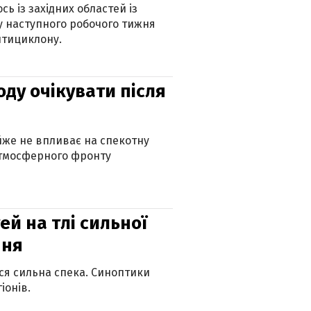
ь із західних областей із
 наступного робочого тижня
нтициклону.
оду очікувати після
айже не впливає на спекотну
атмосферного фронту
й на тлі сильної
пня
ься сильна спека. Синоптики
іонів.