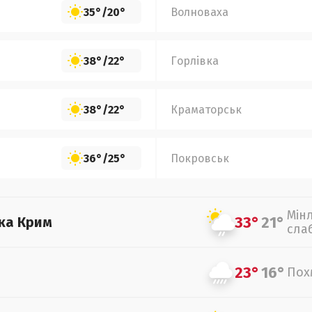
35°
/
20°
Волноваха
38°
/
22°
Горлівка
38°
/
22°
Краматорськ
36°
/
25°
Покровськ
Мін
33°
21°
ка Крим
сла
23°
16°
Пох