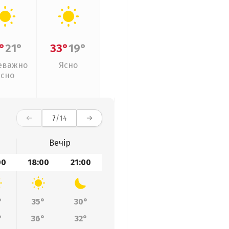
°
21°
33°
19°
еважно
Ясно
ясно
7
/14
Вечір
00
18:00
21:00
°
35°
30°
°
36°
32°