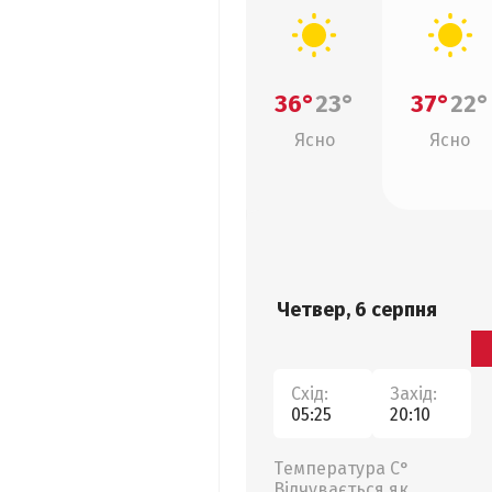
36°
23°
37°
22°
Ясно
Ясно
Четвер, 6 серпня
Схід:
Захід:
05:25
20:10
Температура С°
Відчувається як