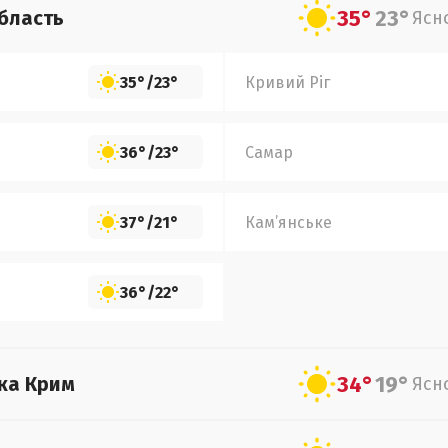
35°
23°
бласть
Ясн
35°
/
23°
Кривий Ріг
36°
/
23°
Самар
37°
/
21°
Кам’янське
36°
/
22°
34°
19°
ка Крим
Ясн