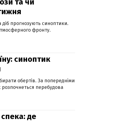
рози та чи
 тижня
ка діб прогнозують синоптики.
атмосферного фронту.
їну: синоптик
и
бирати обертів. За попередніми
х розпочнеться перебудова
спека: де