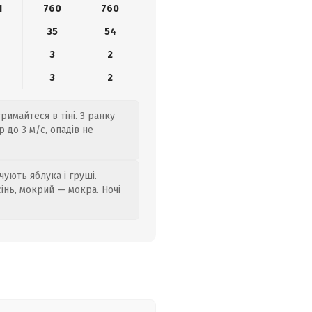
1
760
760
35
54
3
2
3
2
римайтеся в тіні. З ранку
 до 3 м/с, опадів не
ують яблука і груші.
сінь, мокрий — мокра. Ночі