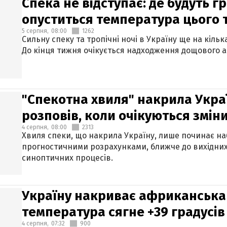
Спека не відступає: де будуть г
опуститься температура цього
5 серпня,
08:00
1262
Сильну спеку та тропічні ночі в Україну ще на кіль
До кінця тижня очікується надходження дощового 
"Спекотна хвиля" накрила Укра
розповів, коли очікуються змін
4 серпня,
08:00
2313
Хвиля спеки, що накрила Україну, лише починає на
прогностичними розрахунками, ближче до вихідни
синоптичних процесів.
Україну накриває африканська 
температура сягне +39 градусів
4 серпня,
07:32
900