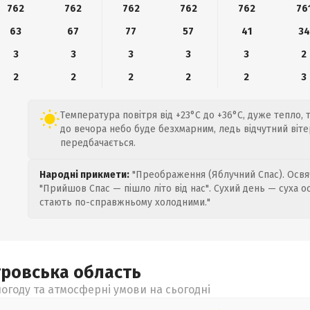
762
762
762
762
762
76
63
67
77
57
41
34
3
3
3
3
3
2
2
2
2
2
2
3
Температура повітря від +23°C до +36°C, дуже тепло, т
до вечора небо буде безхмарним, ледь відчутний вітер
передбачається.
Народні прикмети:
"Преображення (Яблучний Спас). Освяч
"Прийшов Спас — пішло літо від нас". Сухий день — суха о
стають по-справжньому холодними."
тровська
область
огоду та атмосферні умови на сьогодні