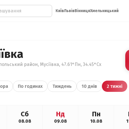
Київ
Львів
Вінниця
Хмельницький
ївка
ольський район, Мусіївка, 47.61°Пн, 34.45°Сх
ора
По годинах
Тиждень
10 днів
2 тижні
Сб
Нд
Пн
08.08
09.08
10.08
1