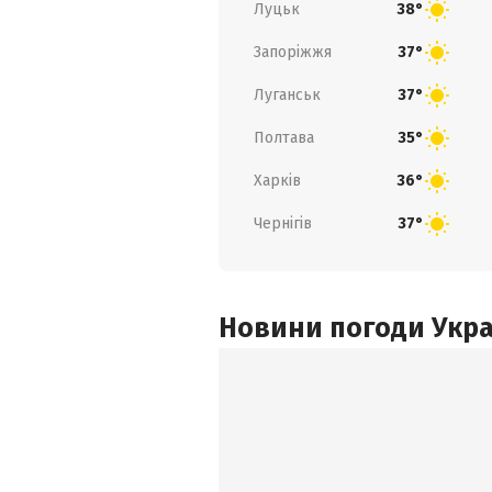
Луцьк
38°
Запоріжжя
37°
Луганськ
37°
Полтава
35°
Харків
36°
Чернігів
37°
Новини погоди Украї