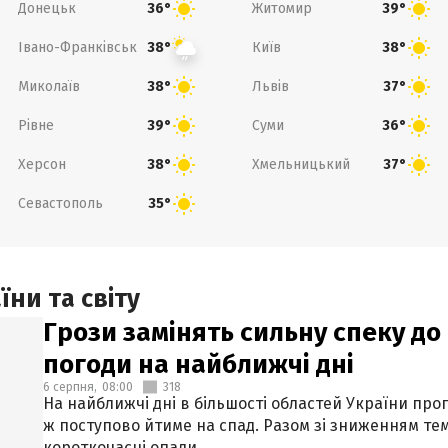
Донецьк
Житомир
36°
39°
Івано-Франківськ
Київ
38°
38°
Миколаїв
Львів
38°
37°
Рівне
Суми
39°
36°
Херсон
Хмельницький
38°
37°
Севастополь
35°
ни та світу
Грози замінять сильну спеку до 
погоди на найближчі дні
6 серпня,
08:00
318
На найближчі дні в більшості областей України про
ж поступово йтиме на спад. Разом зі зниженням те
короткочасні опади.