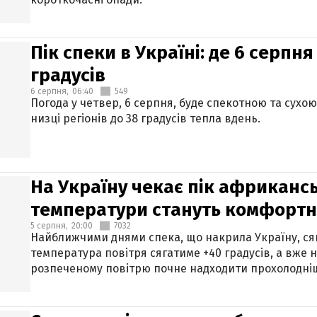
Пік спеки в Україні: де 6 серпня
градусів
6 серпня,
06:40
549
Погода у четвер, 6 серпня, буде спекотною та сухо
низці регіонів до 38 градусів тепла вдень.
На Україну чекає пік африкансь
температури стануть комфорт
5 серпня,
20:00
7032
Найближчими днями спека, що накрила Україну, сяг
температура повітря сягатиме +40 градусів, а вже 
розпеченому повітрю почне надходити прохолодніш