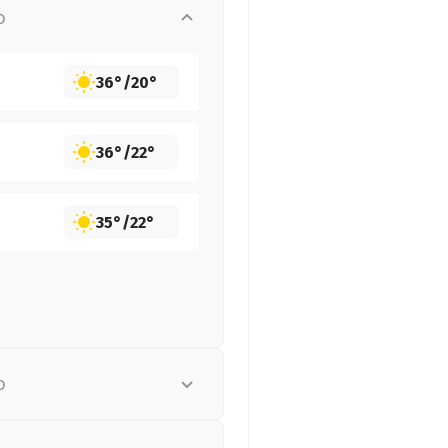
о
36°
/
20°
36°
/
22°
35°
/
22°
о