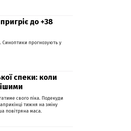
 пригріє до +38
ю. Синоптики прогнозують у
кої спеки: коли
нішими
атиме свого піка. Подекуди
наприкінці тижня на зміну
а повітряна маса.