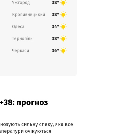
Ужгород
38°
Кропивницький
38°
Одеса
34°
Тернопіль
38°
Черкаси
36°
+38: прогноз
гнозують сильну спеку, яка все
мператури очікуються