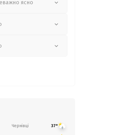
еважно ясно
о
о
Чернівці
37°