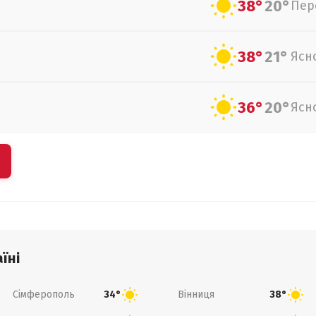
38°
20°
Пер
38°
21°
Ясн
36°
20°
Ясн
їні
Сімферополь
Вінниця
34°
38°