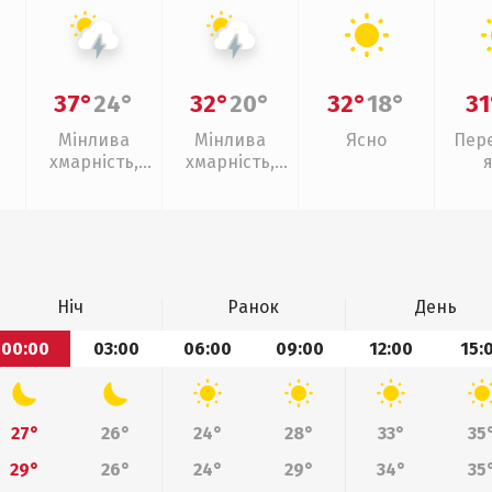
37°
24°
32°
20°
32°
18°
31
Мінлива
Мінлива
Ясно
Пер
хмарність,
хмарність,
грози
грози
Ніч
Ранок
День
00:00
03:00
06:00
09:00
12:00
15:
27°
26°
24°
28°
33°
35
29°
26°
24°
29°
34°
35