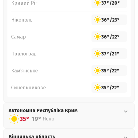
Кривий Ріг
37°
/
20°
Нікополь
36°
/
23°
Самар
36°
/
22°
Павлоград
37°
/
21°
Кам’янське
35°
/
22°
Синельникове
35°
/
22°
Автономна Республіка Крим
35°
19°
Ясно
Вінницька
область