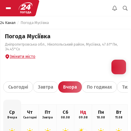
24 Канал
Погода Мусіївка
Погода Мусіївка
Дніпропетровська обл., Нікопольський район, Мусіївка, 47.61°Пн,
34.45°Сх
Змінити місто
Сьогодні
Завтра
Вчора
По годинах
Тиж
Ср
Чт
Пт
Сб
Нд
Пн
Вт
Вчора
Сьогодні
Завтра
08.08
09.08
10.08
11.08