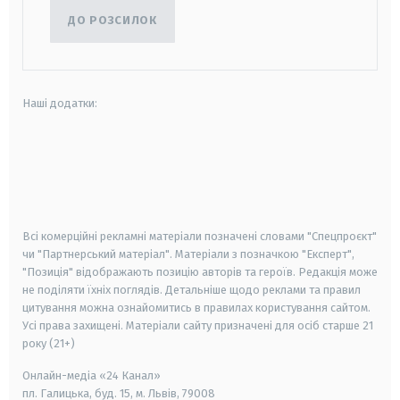
ДО РОЗСИЛОК
Наші додатки:
android
apple
smart tv
samsung smart tv
Всі комерційні рекламні матеріали позначені словами "Спецпроєкт"
чи "Партнерський матеріал". Матеріали з позначкою "Експерт",
"Позиція" відображають позицію авторів та героїв. Редакція може
не поділяти їхніх поглядів. Детальніше щодо реклами та правил
цитування можна ознайомитись в правилах користування сайтом.
Усі права захищені.
Матеріали сайту призначені для осіб старше
21
року (21+)
Онлайн-медіа «24 Канал»
пл. Галицька, буд. 15, м. Львів, 79008