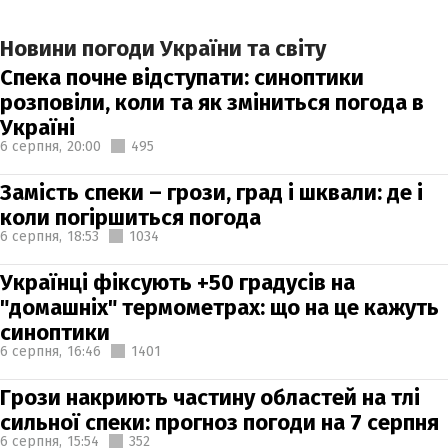
Новини погоди України та світу
Спека почне відступати: синоптики
розповіли, коли та як зміниться погода в
Україні
6 серпня,
20:00
495
Замість спеки – грози, град і шквали: де і
коли погіршиться погода
6 серпня,
18:53
1034
Українці фіксують +50 градусів на
"домашніх" термометрах: що на це кажуть
синоптики
6 серпня,
16:46
1401
Грози накриють частину областей на тлі
сильної спеки: прогноз погоди на 7 серпня
6 серпня,
15:54
352