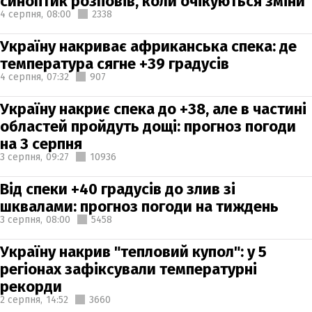
синоптик розповів, коли очікуються зміни
4 серпня,
08:00
2338
Україну накриває африканська спека: де
температура сягне +39 градусів
4 серпня,
07:32
907
Україну накриє спека до +38, але в частині
областей пройдуть дощі: прогноз погоди
на 3 серпня
3 серпня,
09:27
10936
Від спеки +40 градусів до злив зі
шквалами: прогноз погоди на тиждень
3 серпня,
08:00
5458
Україну накрив "тепловий купол": у 5
регіонах зафіксували температурні
рекорди
2 серпня,
14:52
3660