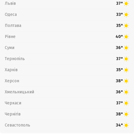
Львів
37°
Одеса
33°
Полтава
35°
Рівне
40°
Суми
36°
Тернопіль
37°
Харків
35°
Херсон
38°
Хмельницький
36°
Черкаси
37°
Чернігів
38°
Севастополь
34°