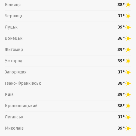
Вінниця
38°
Чернівці
37°
Луцьк
39°
Донецьк
36°
Житомир
39°
Ужгород
39°
Запоріжжя
37°
Івано-Франківськ
38°
Київ
39°
Кропивницький
38°
Луганськ
37°
Миколаїв
39°