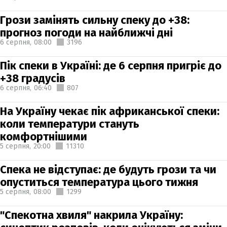
Грози замінять сильну спеку до +38:
прогноз погоди на найближчі дні
6 серпня,
08:00
3196
Пік спеки в Україні: де 6 серпня пригріє до
+38 градусів
6 серпня,
06:40
807
На Україну чекає пік африканської спеки:
коли температури стануть
комфортнішими
5 серпня,
20:00
11310
Спека не відступає: де будуть грози та чи
опуститься температура цього тижня
5 серпня,
08:00
1299
"Спекотна хвиля" накрила Україну: