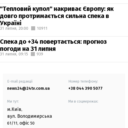
"Тепловий купол" накриває Європу: як
довго протримається сильна спека в
Україні
31 липня,
20:00
10911
Спека до +34 повертається: прогноз
погоди на 31 липня
31 липня,
09:15
939
E-mail редакції
Номер телефону:
news24@24tv.com.ua
+38 044 390 5077
Ми тут:
Ми в соцмережах:
м.Київ
,
вул. Володимирська
офіс
61/11,
50