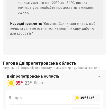
коливатиметься від +20°C до +34°C, висока
температура, подбайте про достатнє вживання
рідини.
Народні прикмети:
"Євсигнія. Заклинали жнива, щоб
нечиста сила не оселилася на полі. Їли сиру цибулю
для здоров'я."
Погода Дніпропетровська
область
Актуальна інформація про погоду та атмосферні умови на сьогодні
Дніпропетровська
область
35°
23°
Ясно
Дніпро
35°
/
23°