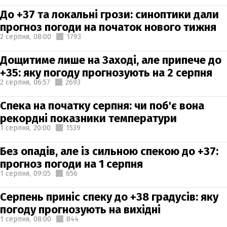
До +37 та локальні грози: синоптики дали
прогноз погоди на початок нового тижня
2 серпня,
08:00
1793
Дощитиме лише на Заході, але припече до
+35: яку погоду прогнозують на 2 серпня
2 серпня,
06:57
2693
Спека на початку серпня: чи поб'є вона
рекордні показники температури
1 серпня,
20:00
1539
Без опадів, але із сильною спекою до +37:
прогноз погоди на 1 серпня
1 серпня,
09:05
656
Серпень приніс спеку до +38 градусів: яку
погоду прогнозують на вихідні
1 серпня,
08:00
844