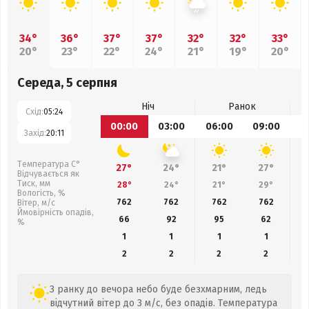
34°
36°
37°
37°
32°
32°
33°
20°
23°
22°
24°
21°
19°
20°
Середа, 5 серпня
Ніч
Ранок
Схід:
05:24
00:00
03:00
06:00
09:00
1
Захід:
20:11
Температура С°
27°
24°
21°
27°
Відчувається як
Тиск, мм
28°
24°
21°
29°
Вологість, %
762
762
762
762
Вітер, м/с
Ймовірність опадів,
66
92
95
62
%
1
1
1
1
2
2
2
2
З ранку до вечора небо буде безхмарним, ледь
відчутний вітер до 3 м/с, без опадів. Температура