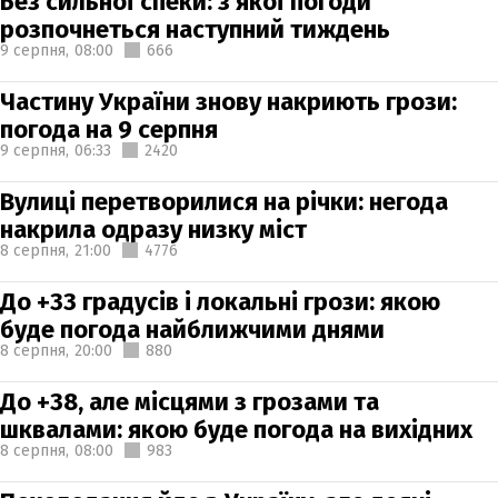
Без сильної спеки: з якої погоди
розпочнеться наступний тиждень
9 серпня,
08:00
666
Частину України знову накриють грози:
погода на 9 серпня
9 серпня,
06:33
2420
Вулиці перетворилися на річки: негода
накрила одразу низку міст
8 серпня,
21:00
4776
До +33 градусів і локальні грози: якою
буде погода найближчими днями
8 серпня,
20:00
880
До +38, але місцями з грозами та
шквалами: якою буде погода на вихідних
8 серпня,
08:00
983