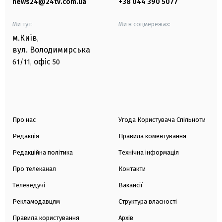
news24@24tv.com.ua
+38 044 390 5077
Ми тут:
Ми в соцмережах:
м.Київ
,
вул. Володимирська
офіс
61/11,
50
Про нас
Угода Користувача Спільноти
Редакція
Правила коментування
Редакційна політика
Технічна інформація
Про телеканал
Контакти
Телеведучі
Вакансії
Рекламодавцям
Структура власності
Правила користування
Архів