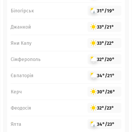
Білогірськ
31°
/
19°
Джанкой
33°
/
21°
Яни Капу
33°
/
22°
Сімферополь
32°
/
20°
Євпаторія
34°
/
21°
Керч
30°
/
26°
Феодосія
32°
/
23°
Ялта
34°
/
23°