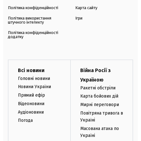
Політика конфіденційності
Карта сайту
Політика використання
Ігри
штучного інтелекту
Політика конфіденційності
додатку
Всі новини
Війна Росії з
Головні новини
Україною
Новини України
Ракетні обстріли
Прямий ефір
Карта бойових дій
Відеоновини
Мирні переговори
Аудіоновини
Повітряна тривога в
Україні
Погода
Масована атака по
Україні