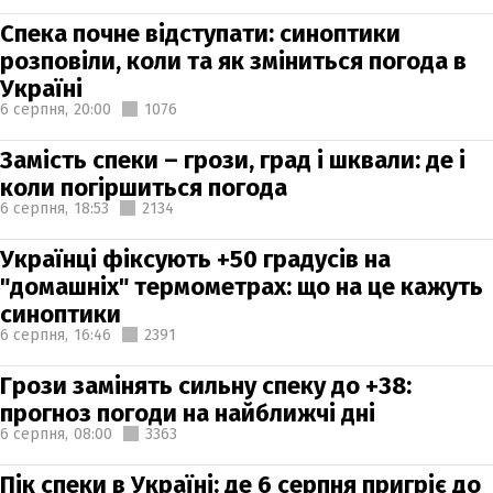
Спека почне відступати: синоптики
розповіли, коли та як зміниться погода в
Україні
6 серпня,
20:00
1076
Замість спеки – грози, град і шквали: де і
коли погіршиться погода
6 серпня,
18:53
2134
Українці фіксують +50 градусів на
"домашніх" термометрах: що на це кажуть
синоптики
6 серпня,
16:46
2391
Грози замінять сильну спеку до +38:
прогноз погоди на найближчі дні
6 серпня,
08:00
3363
Пік спеки в Україні: де 6 серпня пригріє до