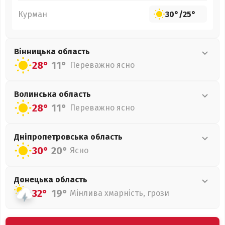
Курман
30°
/
25°
Вінницька
область
28°
11°
Переважно ясно
Волинська
область
28°
11°
Переважно ясно
Дніпропетровська
область
30°
20°
Ясно
Донецька
область
32°
19°
Мінлива хмарність, грози