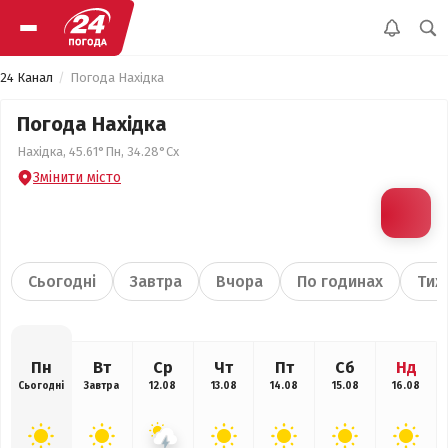
24 Канал
Погода Нахідка
Погода Нахідка
Нахідка, 45.61°Пн, 34.28°Сх
Змінити місто
Сьогодні
Завтра
Вчора
По годинах
Тиж
Пн
Вт
Ср
Чт
Пт
Сб
Нд
Сьогодні
Завтра
12.08
13.08
14.08
15.08
16.08