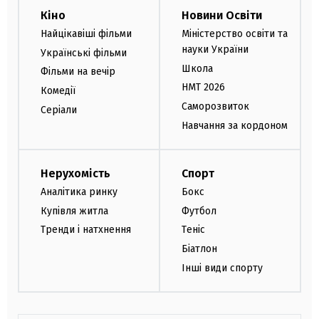
Кіно
Новини Освіти
Найцікавіші фільми
Міністерство освіти та
науки України
Українські фільми
Школа
Фільми на вечір
НМТ 2026
Комедії
Саморозвиток
Серіали
Навчання за кордоном
Нерухомість
Спорт
Аналітика ринку
Бокс
Купівля житла
Футбол
Тренди і натхнення
Теніс
Біатлон
Інші види спорту