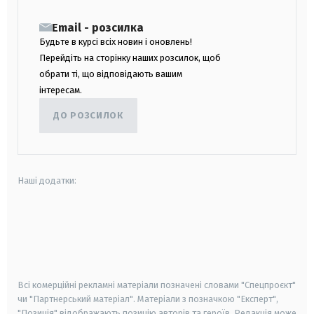
Email - розсилка
Будьте в курсі всіх новин і оновлень!
Перейдіть на сторінку наших розсилок, щоб
обрати ті, що відповідають вашим
інтересам.
ДО РОЗСИЛОК
Наші додатки:
android
apple
smart tv
samsung smart tv
Всі комерційні рекламні матеріали позначені словами "Спецпроєкт"
чи "Партнерський матеріал". Матеріали з позначкою "Експерт",
"Позиція" відображають позицію авторів та героїв. Редакція може