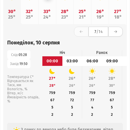
30°
32°
33°
28°
25°
26°
27°
25°
25°
24°
23°
21°
19°
18°
7
/14
Понеділок, 10 серпня
Ніч
Ранок
Схід:
05:28
00:00
03:00
06:00
09:00
1
Захід:
19:50
Температура С°
27°
26°
26°
28°
Відчувається як
Тиск, мм
28°
26°
26°
30°
Вологість, %
759
759
759
759
Вітер, м/с
Ймовірність опадів,
67
72
77
67
%
5
5
4
5
2
2
2
2
З ранку до вечора небо буде безхмарним, вітер