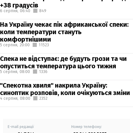
+38 градусів
6 серпня,
06:40
849
На Україну чекає пік африканської спеки:
коли температури стануть
комфортнішими
5 серпня,
20:00
11523
Спека не відступає: де будуть грози та чи
опуститься температура цього тижня
5 серпня,
08:00
1336
"Спекотна хвиля" накрила Україну:
синоптик розповів, коли очікуються зміни
4 серпня,
08:00
2352
E-mail редакції
Номер телефону: