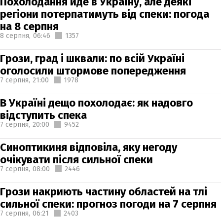
Похолодання йде в Україну, але деякі
регіони потерпатимуть від спеки: погода
на 8 серпня
8 серпня,
06:46
1357
Грози, град і шквали: по всій Україні
оголосили штормове попередження
7 серпня,
21:00
1978
В Україні дещо похолодає: як надовго
відступить спека
7 серпня,
20:00
9452
Синоптикиня відповіла, яку негоду
очікувати після сильної спеки
7 серпня,
08:00
2446
Грози накриють частину областей на тлі
сильної спеки: прогноз погоди на 7 серпня
7 серпня,
06:21
2403