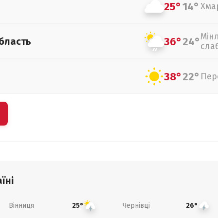
25°
14°
Хма
Мін
36°
24°
бласть
сла
38°
22°
Пер
їні
Вінниця
Чернівці
25°
26°