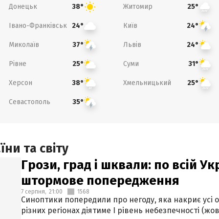
Донецьк
Житомир
38°
25°
Івано-Франківськ
Київ
24°
24°
Миколаїв
Львів
37°
24°
Рівне
Суми
25°
31°
Херсон
Хмельницький
38°
25°
Севастополь
35°
ни та світу
Грози, град і шквали: по всій У
штормове попередження
7 серпня,
21:00
1568
Синоптики попередили про негоду, яка накриє усі об
різних регіонах діятиме І рівень небезпечності (жов