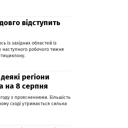
адовго відступить
ь із західних областей із
 наступного робочого тижня
нтициклону.
 деякі регіони
а на 8 серпня
огоду з проясненнями. Більшість
ному сході утримається сильна