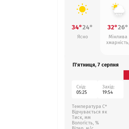
34°
24°
32°
26°
Ясно
Мінлива
хмарність
зливи
П'ятниця, 7 серпня
Схід:
Захід:
05:25
19:54
Температура С°
Відчувається як
Тиск, мм
Вологість, %
Вітер, м/с