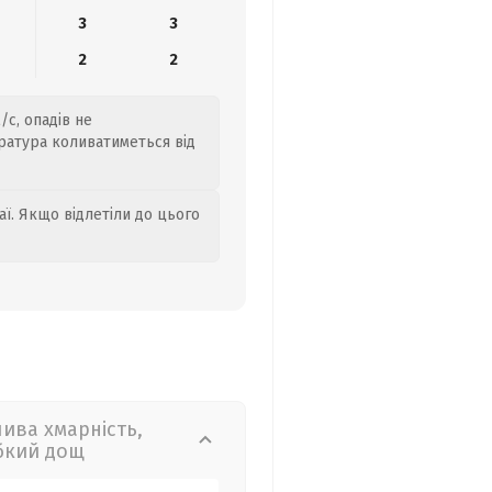
3
3
2
2
/с, опадів не
ратура коливатиметься від
аї. Якщо відлетіли до цього
лива хмарність,
бкий дощ