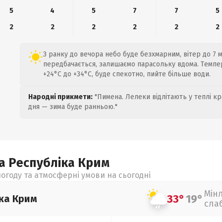
5
4
5
7
7
5
2
2
2
2
2
2
З ранку до вечора небо буде безхмарним, вітер до 7 м
передбачається, залишаємо парасольку вдома. Темпе
+24°C до +34°C, буде спекотно, пийте більше води.
Народні прикмети:
"Пимена. Лелеки відлітають у теплі кр
дня — зима буде ранньою."
а Республіка Крим
огоду та атмосферні умови на сьогодні
Мін
33°
19°
ка Крим
сла