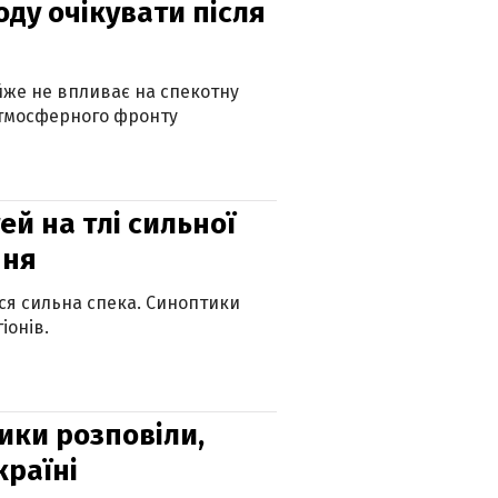
оду очікувати після
айже не впливає на спекотну
атмосферного фронту
й на тлі сильної
пня
ься сильна спека. Синоптики
іонів.
ики розповіли,
країні