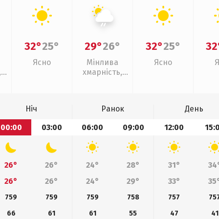
32°
25°
29°
26°
32°
25°
32
Ясно
Мінлива
Ясно
,
хмарність,
слабкий дощ
Ніч
Ранок
День
00:00
03:00
06:00
09:00
12:00
15:
26°
26°
24°
28°
31°
34
26°
26°
24°
29°
33°
35
759
759
759
758
757
75
66
61
61
55
47
41