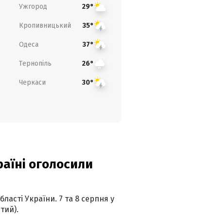
Ужгород
29°
Кропивницький
35°
Одеса
37°
Тернопіль
26°
Черкаси
30°
країні оголосили
ласті України. 7 та 8 серпня у
тий).