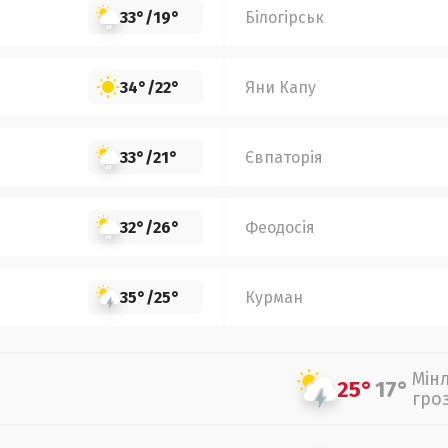
33°
/
19°
Білогірськ
34°
/
22°
Яни Капу
33°
/
21°
Євпаторія
32°
/
26°
Феодосія
35°
/
25°
Курман
Мін
25°
17°
гро