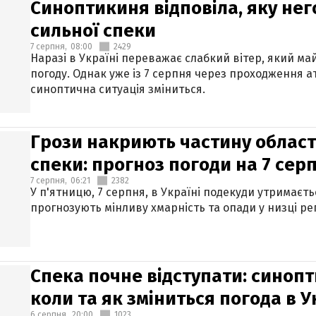
Синоптикиня відповіла, яку нег
сильної спеки
7 серпня,
08:00
2429
Наразі в Україні переважає слабкий вітер, який м
погоду. Однак уже із 7 серпня через проходження 
синоптична ситуація зміниться.
Грози накриють частину областе
спеки: прогноз погоди на 7 сер
7 серпня,
06:21
2382
У п'ятницю, 7 серпня, в Україні подекуди утримаєт
прогнозують мінливу хмарність та опади у низці рег
Спека почне відступати: синопт
коли та як зміниться погода в У
6 серпня,
20:00
1023