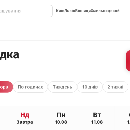
Київ
Львів
Вінниця
Хмельницький
ідка
ора
По годинах
Тиждень
10 днів
2 тижні
Нд
Пн
Вт
Завтра
10.08
11.08
1