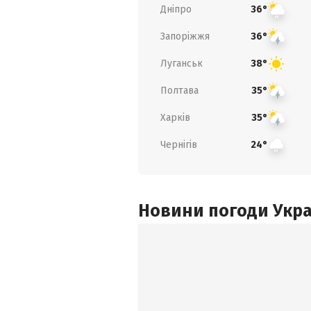
Дніпро
36°
Запоріжжя
36°
Луганськ
38°
Полтава
35°
Харків
35°
Чернігів
24°
Новини погоди Украї