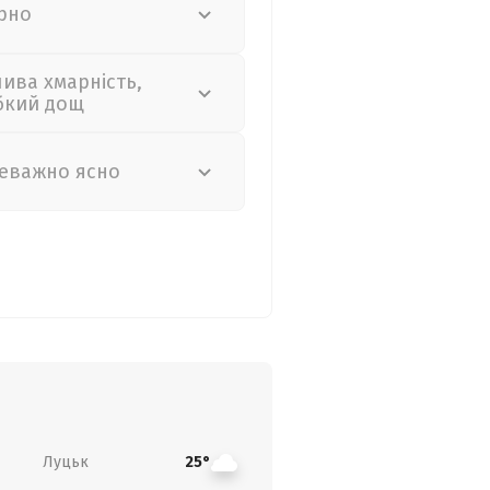
рно
лива хмарність,
бкий дощ
еважно ясно
Луцьк
25°