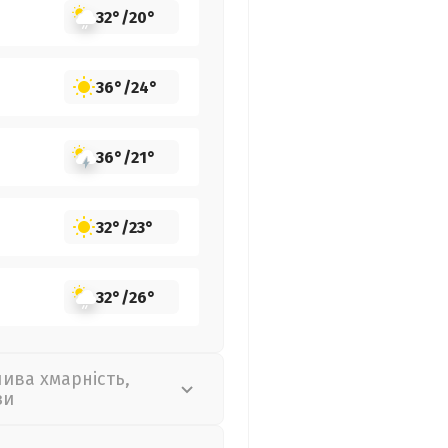
32°
/
20°
36°
/
24°
36°
/
21°
32°
/
23°
32°
/
26°
лива хмарність,
зи