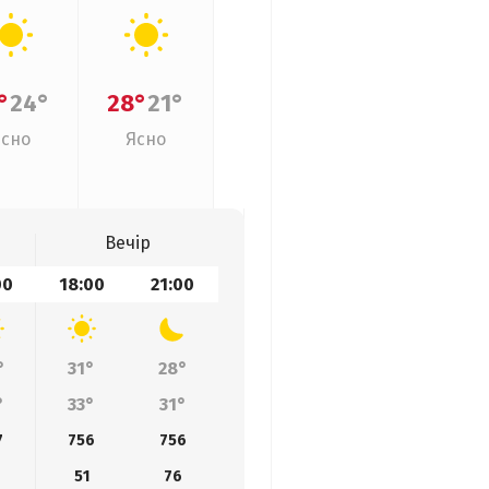
°
24°
28°
21°
Ясно
Ясно
Вечір
00
18:00
21:00
°
31°
28°
°
33°
31°
7
756
756
51
76