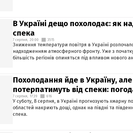
В Україні дещо похолодає: як н
спека
7 серпня,
20:00
3515
Зниження температури повітря в Україні розпочалос
надходженням атмосферного фронту. Уже з початку
більшість регіонів опиняться під впливом нового а
Похолодання йде в Україну, але
потерпатимуть від спеки: погод
7 серпня,
17:39
616
У суботу, 8 серпня, в Україні прогнозують хмарну п
областей накриють дощі, однак на півдні та півден
спека.