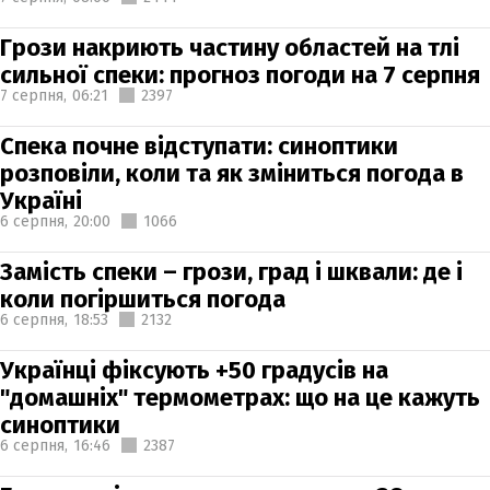
Грози накриють частину областей на тлі
сильної спеки: прогноз погоди на 7 серпня
7 серпня,
06:21
2397
Спека почне відступати: синоптики
розповіли, коли та як зміниться погода в
Україні
6 серпня,
20:00
1066
Замість спеки – грози, град і шквали: де і
коли погіршиться погода
6 серпня,
18:53
2132
Українці фіксують +50 градусів на
"домашніх" термометрах: що на це кажуть
синоптики
6 серпня,
16:46
2387