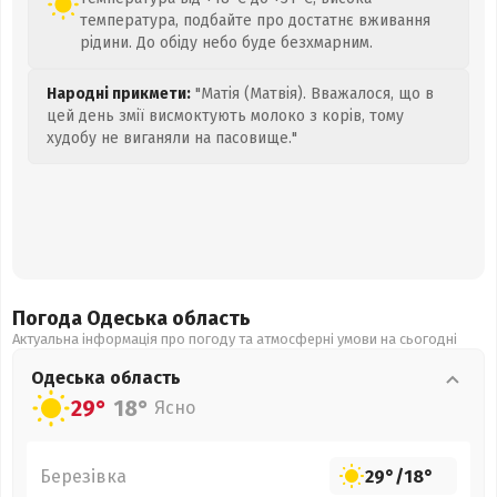
температура, подбайте про достатнє вживання
рідини. До обіду небо буде безхмарним.
Народні прикмети:
"Матія (Матвія). Вважалося, що в
цей день змії висмоктують молоко з корів, тому
худобу не виганяли на пасовище."
Погода Одеська
область
Актуальна інформація про погоду та атмосферні умови на сьогодні
Одеська
область
29°
18°
Ясно
Березівка
29°
/
18°