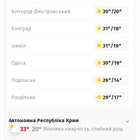
Білгород-Дністровський
30°
/
20°
Болград
31°
/
18°
Ізмаїл
31°
/
19°
Одеса
30°
/
19°
Подільськ
26°
/
14°
Роздільна
29°
/
17°
Автономна Республіка Крим
33°
20°
Мінлива хмарність, слабкий дощ