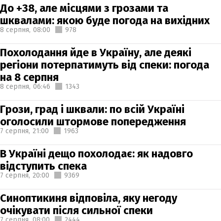
До +38, але місцями з грозами та
шквалами: якою буде погода на вихідних
8 серпня,
08:00
978
Похолодання йде в Україну, але деякі
регіони потерпатимуть від спеки: погода
на 8 серпня
8 серпня,
06:46
1343
Грози, град і шквали: по всій Україні
оголосили штормове попередження
7 серпня,
21:00
1963
В Україні дещо похолодає: як надовго
відступить спека
7 серпня,
20:00
9369
Синоптикиня відповіла, яку негоду
очікувати після сильної спеки
7 серпня,
08:00
2444