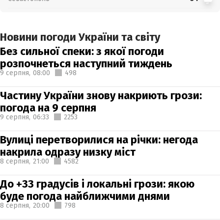
Новини погоди України та світу
Без сильної спеки: з якої погоди
розпочнеться наступний тиждень
9 серпня,
08:00
498
Частину України знову накриють грози:
погода на 9 серпня
9 серпня,
06:33
2253
Вулиці перетворилися на річки: негода
накрила одразу низку міст
8 серпня,
21:00
4582
До +33 градусів і локальні грози: якою
буде погода найближчими днями
8 серпня,
20:00
798