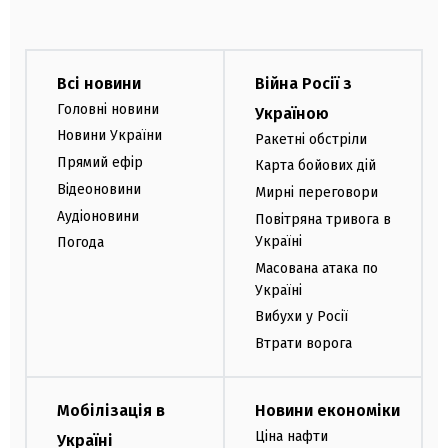
Всі новини
Війна Росії з
Головні новини
Україною
Новини України
Ракетні обстріли
Прямий ефір
Карта бойових дій
Відеоновини
Мирні переговори
Аудіоновини
Повітряна тривога в
Україні
Погода
Масована атака по
Україні
Вибухи у Росії
Втрати ворога
Мобілізація в
Новини економіки
Ціна нафти
Україні