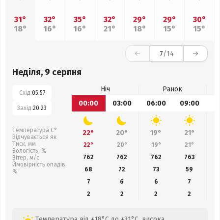
31°
32°
35°
32°
29°
29°
30°
18°
16°
16°
21°
18°
15°
15°
7
/14
Неділя, 9 серпня
Ніч
Ранок
Схід:
05:57
00:00
03:00
06:00
09:00
1
Захід:
20:23
Температура С°
22°
20°
19°
21°
Відчувається як
Тиск, мм
22°
20°
19°
21°
Вологість, %
762
762
762
763
Вітер, м/с
Ймовірність опадів,
68
72
73
59
%
7
6
6
7
2
2
2
2
Температура від +18°C до +31°C, висока