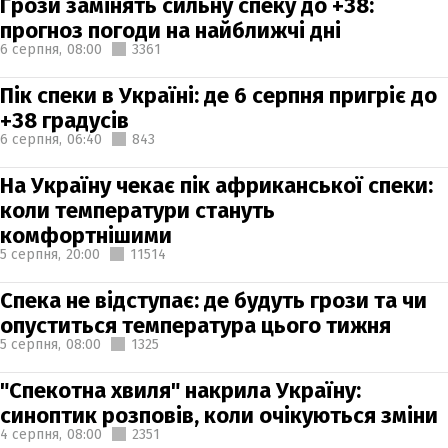
Грози замінять сильну спеку до +38:
прогноз погоди на найближчі дні
6 серпня,
08:00
3361
Пік спеки в Україні: де 6 серпня пригріє до
+38 градусів
6 серпня,
06:40
843
На Україну чекає пік африканської спеки:
коли температури стануть
комфортнішими
5 серпня,
20:00
11514
Спека не відступає: де будуть грози та чи
опуститься температура цього тижня
5 серпня,
08:00
1325
"Спекотна хвиля" накрила Україну:
синоптик розповів, коли очікуються зміни
4 серпня,
08:00
2351