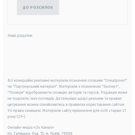
ДО РОЗСИЛОК
Наші додатки:
android
apple
smart tv
samsung smart tv
Всі комерційні рекламні матеріали позначені словами "Спецпроєкт"
чи "Партнерський матеріал". Матеріали з позначкою "Експерт",
"Позиція" відображають позицію авторів та героїв. Редакція може
не поділяти їхніх поглядів. Детальніше щодо реклами та правил
цитування можна ознайомитись в правилах користування сайтом.
Усі права захищені.
Матеріали сайту призначені для осіб старше
21
року (21+)
Онлайн-медіа «24 Канал»
пл. Галицька, буд. 15, м. Львів, 79008