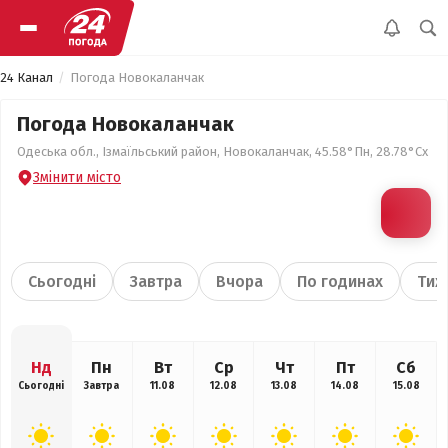
24 Канал
Погода Новокаланчак
Погода Новокаланчак
Одеська обл., Ізмаїльський район, Новокаланчак, 45.58°Пн, 28.78°Сх
Змінити місто
Сьогодні
Завтра
Вчора
По годинах
Тиж
Нд
Пн
Вт
Ср
Чт
Пт
Сб
Сьогодні
Завтра
11.08
12.08
13.08
14.08
15.08