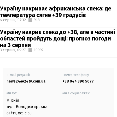
Україну накриває африканська спека: де
температура сягне +39 градусів
4 серпня,
07:32
918
Україну накриє спека до +38, але в частині
областей пройдуть дощі: прогноз погоди
на 3 серпня
3 серпня,
09:27
10997
E-mail редакції
Номер телефону:
news24@24tv.com.ua
+38 044 390 5077
Ми тут:
Ми в соцмережах:
м.Київ
,
вул. Володимирська
офіс
61/11,
50