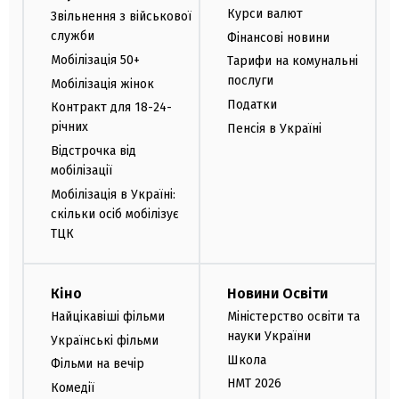
Курси валют
Звільнення з військової
служби
Фінансові новини
Мобілізація 50+
Тарифи на комунальні
послуги
Мобілізація жінок
Податки
Контракт для 18-24-
річних
Пенсія в Україні
Відстрочка від
мобілізації
Мобілізація в Україні:
скільки осіб мобілізує
ТЦК
Кіно
Новини Освіти
Найцікавіші фільми
Міністерство освіти та
науки України
Українські фільми
Школа
Фільми на вечір
НМТ 2026
Комедії