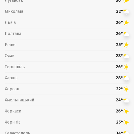
Луганськ
36°
Миколаїв
32°
Львів
26°
Полтава
26°
Рівне
25°
Суми
28°
Тернопіль
26°
Харків
28°
Херсон
32°
Хмельницький
24°
Черкаси
26°
Чернігів
25°
Севастополь
34°