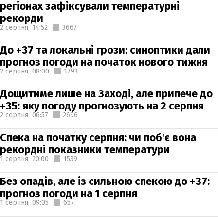
регіонах зафіксували температурні
рекорди
2 серпня,
14:52
3667
До +37 та локальні грози: синоптики дали
прогноз погоди на початок нового тижня
2 серпня,
08:00
1793
Дощитиме лише на Заході, але припече до
+35: яку погоду прогнозують на 2 серпня
2 серпня,
06:57
2696
Спека на початку серпня: чи поб'є вона
рекордні показники температури
1 серпня,
20:00
1539
Без опадів, але із сильною спекою до +37:
прогноз погоди на 1 серпня
1 серпня,
09:05
657