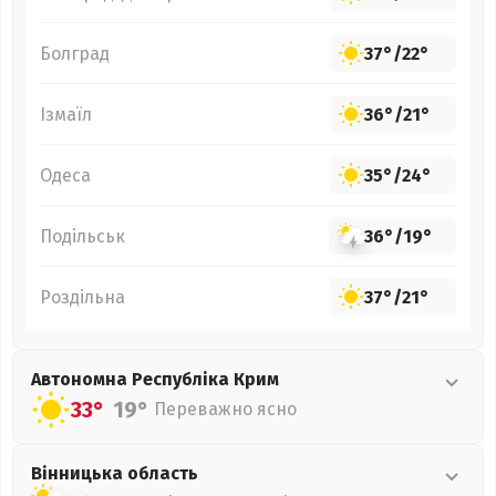
Болград
37°
/
22°
Ізмаїл
36°
/
21°
Одеса
35°
/
24°
Подільськ
36°
/
19°
Роздільна
37°
/
21°
Автономна Республіка Крим
33°
19°
Переважно ясно
Вінницька
область