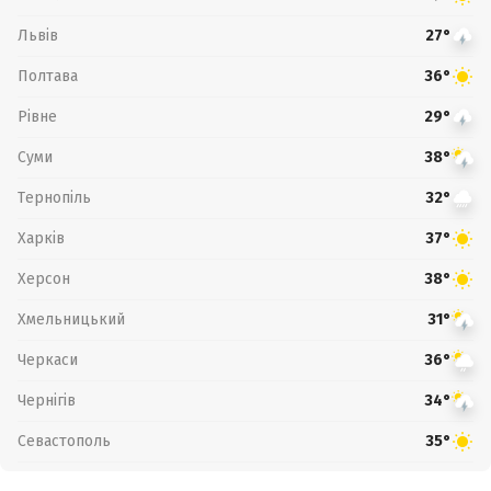
Львів
27°
Полтава
36°
Рівне
29°
Суми
38°
Тернопіль
32°
Харків
37°
Херсон
38°
Хмельницький
31°
Черкаси
36°
Чернігів
34°
Севастополь
35°