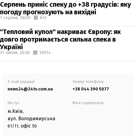
Серпень приніс спеку до +38 градусів: яку
погоду прогнозують на вихідні
1 серпня,
08:00
845
"Тепловий купол" накриває Європу: як
довго протримається сильна спека в
Україні
31 липня,
20:00
10914
E-mail редакції
Номер телефону:
news24@24tv.com.ua
+38 044 390 5077
Ми тут:
Ми в соцмережах:
м.Київ
,
вул. Володимирська
офіс
61/11,
50