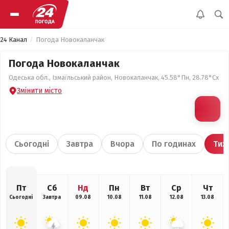
24 Канал
Погода Новокаланчак
Погода Новокаланчак
Одеська обл., Ізмаїльський район, Новокаланчак, 45.58°Пн, 28.78°Сх
Змінити місто
Сьогодні
Завтра
Вчора
По годинах
Тиж
Пт
Сб
Нд
Пн
Вт
Ср
Чт
Сьогодні
Завтра
09.08
10.08
11.08
12.08
13.08