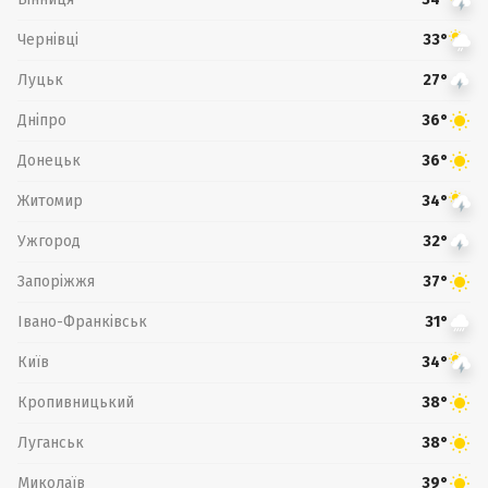
Чернівці
33°
Луцьк
27°
Дніпро
36°
Донецьк
36°
Житомир
34°
Ужгород
32°
Запоріжжя
37°
Івано-Франківськ
31°
Київ
34°
Кропивницький
38°
Луганськ
38°
Миколаїв
39°