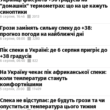
"домашніх" термометрах: що на це кажуть
синоптики
6 серпня,
16:46
2013
Грози замінять сильну спеку до +38:
прогноз погоди на найближчі дні
6 серпня,
08:00
3280
Пік спеки в Україні: де 6 серпня пригріє до
+38 градусів
6 серпня,
06:40
822
На Україну чекає пік африканської спеки:
коли температури стануть
комфортнішими
5 серпня,
20:00
11409
Спека не відступає: де будуть грози та чи
опуститься температура цього тижня