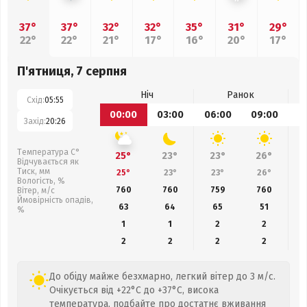
37°
37°
32°
32°
35°
31°
29°
22°
22°
21°
17°
16°
20°
17°
П'ятниця, 7 серпня
Ніч
Ранок
Схід:
05:55
00:00
03:00
06:00
09:00
1
Захід:
20:26
Температура С°
25°
23°
23°
26°
Відчувається як
Тиск, мм
25°
23°
23°
26°
Вологість, %
760
760
759
760
Вітер, м/с
Ймовірність опадів,
63
64
65
51
%
1
1
2
2
2
2
2
2
До обіду майже безхмарно, легкий вітер до 3 м/с.
Очікується від +22°C до +37°C, висока
температура, подбайте про достатнє вживання