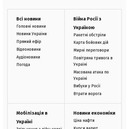
Всі новини
Війна Росії з
Головні новини
Україною
Новини України
Ракетні обстріли
Прямий ефір
Карта бойових дій
Відеоновини
Мирні переговори
Аудіоновини
Повітряна тривога в
Україні
Погода
Масована атака по
Україні
Вибухи у Росії
Втрати ворога
Мобілізація в
Новини економіки
Ціна нафти
Україні
Курси валют