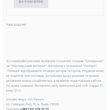
ДО РОЗСИЛОК
Наші додатки:
android
apple
smart tv
samsung smart tv
Всі комерційні рекламні матеріали позначені словами "Спецпроєкт"
чи "Партнерський матеріал". Матеріали з позначкою "Експерт",
"Позиція" відображають позицію авторів та героїв. Редакція може
не поділяти їхніх поглядів. Детальніше щодо реклами та правил
цитування можна ознайомитись в правилах користування сайтом.
Усі права захищені.
Матеріали сайту призначені для осіб старше
21
року (21+)
Онлайн-медіа «24 Канал»
пл. Галицька, буд. 15, м. Львів, 79008
Телефон
+380 (32) 229-77-77