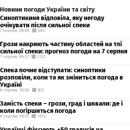
Новини погоди України та світу
Синоптикиня відповіла, яку негоду
очікувати після сильної спеки
7 серпня,
08:00
684
Грози накриють частину областей на тлі
сильної спеки: прогноз погоди на 7 серпня
7 серпня,
06:21
2122
Спека почне відступати: синоптики
розповіли, коли та як зміниться погода в
Україні
6 серпня,
20:00
837
Замість спеки – грози, град і шквали: де і
коли погіршиться погода
6 серпня,
18:53
1972
Українці фіксують +50 градусів на