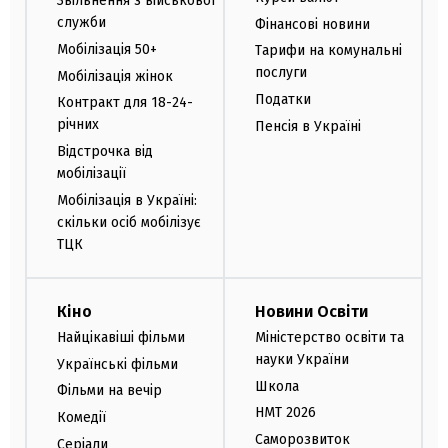
Звільнення з військової
служби
Фінансові новини
Мобілізація 50+
Тарифи на комунальні
послуги
Мобілізація жінок
Податки
Контракт для 18-24-
річних
Пенсія в Україні
Відстрочка від
мобілізації
Мобілізація в Україні:
скільки осіб мобілізує
ТЦК
Кіно
Новини Освіти
Найцікавіші фільми
Міністерство освіти та
науки України
Українські фільми
Школа
Фільми на вечір
НМТ 2026
Комедії
Саморозвиток
Серіали