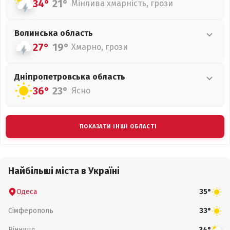
34°
21°
Мінлива хмарність, грози
Волинська
область
27°
19°
Хмарно, грози
Дніпропетровська
область
36°
23°
Ясно
ПОКАЗАТИ ІНШІ ОБЛАСТІ
Найбільші міста в Україні
Одеса
35°
Сімферополь
33°
Вінниця
34°