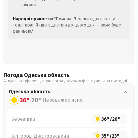
рідини.
Народні прикмети:
"Пимена. Лелеки відлітають у
теплі краї. Якщо відлетіли до цього дня — зима буде
ранньою."
Погода Одеська
область
Актуальна інформація про погоду та атмосферні умови на сьогодні
Одеська
область
36°
20°
Переважно ясно
Березівка
36°
/
20°
Білгород-Дністровський
35°
/
23°