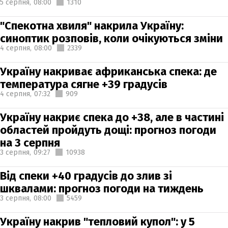
5 серпня,
08:00
1310
"Спекотна хвиля" накрила Україну:
синоптик розповів, коли очікуються зміни
4 серпня,
08:00
2339
Україну накриває африканська спека: де
температура сягне +39 градусів
4 серпня,
07:32
909
Україну накриє спека до +38, але в частині
областей пройдуть дощі: прогноз погоди
на 3 серпня
3 серпня,
09:27
10938
Від спеки +40 градусів до злив зі
шквалами: прогноз погоди на тиждень
3 серпня,
08:00
5459
Україну накрив "тепловий купол": у 5