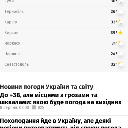
Суми
30°
Тернопіль
26°
Харків
33°
Херсон
39°
Черкаси
31°
Чернігів
24°
Севастополь
32°
Новини погоди України та світу
До +38, але місцями з грозами та
шквалами: якою буде погода на вихідних
8 серпня,
08:00
825
Похолодання йде в Україну, але деякі
регіони потерпатимуть від спеки: погода