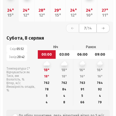
24°
24°
28°
29°
24°
24°
27°
15°
12°
12°
15°
12°
10°
11°
7
/14
Субота, 8 серпня
Ніч
Ранок
Схід:
05:52
00:00
03:00
06:00
09:00
1
Захід:
20:42
Температура С°
18°
18°
16°
16°
Відчувається як
Тиск, мм
18°
18°
16°
16°
Вологість, %
762
762
763
764
Вітер, м/с
Ймовірність опадів,
78
84
91
92
%
5
4
5
4
4
8
66
79
До обіду дощитиме, ледь відчутний вітер до 5 м/с,