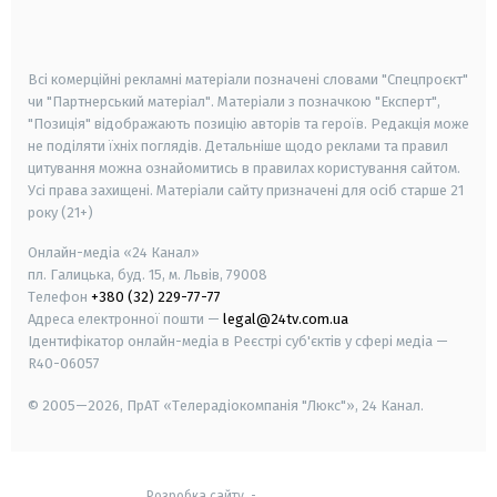
smart tv
samsung smart tv
Всі комерційні рекламні матеріали позначені словами "Спецпроєкт"
чи "Партнерський матеріал". Матеріали з позначкою "Експерт",
"Позиція" відображають позицію авторів та героїв. Редакція може
не поділяти їхніх поглядів. Детальніше щодо реклами та правил
цитування можна ознайомитись в правилах користування сайтом.
Усі права захищені.
Матеріали сайту призначені для осіб старше
21
року (21+)
Онлайн-медіа «24 Канал»
пл. Галицька, буд. 15, м. Львів, 79008
Телефон
+380 (32) 229-77-77
Адреса електронної пошти —
legal@24tv.com.ua
Ідентифікатор онлайн-медіа в Реєстрі суб'єктів у сфері медіа —
R40-06057
© 2005—2026,
ПрАТ «Телерадіокомпанія "Люкс"», 24 Канал.
Розробка сайту
-