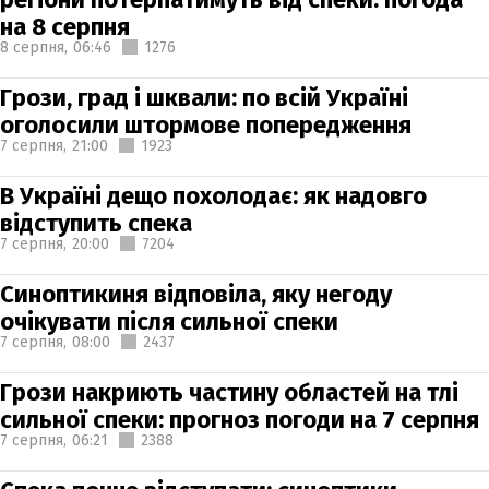
на 8 серпня
8 серпня,
06:46
1276
Грози, град і шквали: по всій Україні
оголосили штормове попередження
7 серпня,
21:00
1923
В Україні дещо похолодає: як надовго
відступить спека
7 серпня,
20:00
7204
Синоптикиня відповіла, яку негоду
очікувати після сильної спеки
7 серпня,
08:00
2437
Грози накриють частину областей на тлі
сильної спеки: прогноз погоди на 7 серпня
7 серпня,
06:21
2388