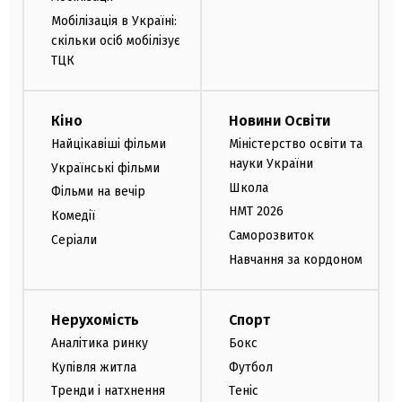
Мобілізація в Україні:
скільки осіб мобілізує
ТЦК
Кіно
Новини Освіти
Найцікавіші фільми
Міністерство освіти та
науки України
Українські фільми
Школа
Фільми на вечір
НМТ 2026
Комедії
Саморозвиток
Серіали
Навчання за кордоном
Нерухомість
Спорт
Аналітика ринку
Бокс
Купівля житла
Футбол
Тренди і натхнення
Теніс