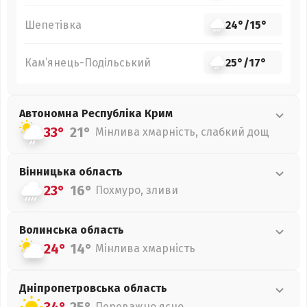
Шепетівка
24°
/
15°
Кам’янець-Подільський
25°
/
17°
Автономна Республіка Крим
33°
21°
Мінлива хмарність, слабкий дощ
Вінницька
область
23°
16°
Похмуро, зливи
Волинська
область
24°
14°
Мінлива хмарність
Дніпропетровська
область
Переважно ясно