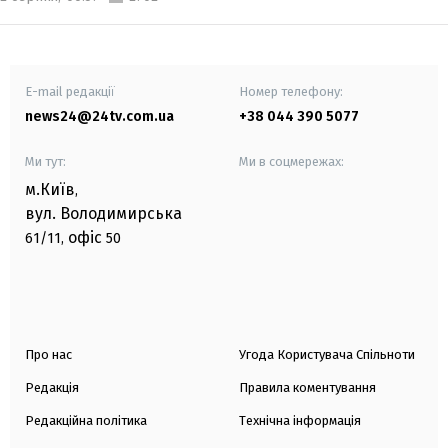
E-mail редакції
Номер телефону:
news24@24tv.com.ua
+38 044 390 5077
Ми тут:
Ми в соцмережах:
м.Київ
,
вул. Володимирська
офіс
61/11,
50
Про нас
Угода Користувача Спільноти
Редакція
Правила коментування
Редакційна політика
Технічна інформація