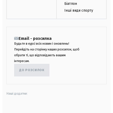
Біатлон
Інші види спорту
Email - розсилка
Будьте в курсі всіх новин і оновлень!
Перейдіть на сторінку наших розсилок, щоб
обрати ті, що відповідають вашим
інтересам.
ДО РОЗСИЛОК
Наші додатки:
android
apple