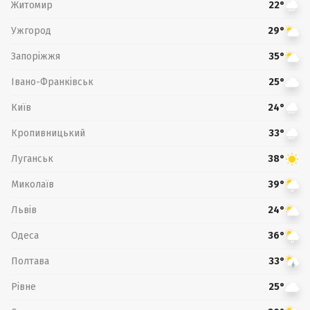
Житомир
22°
Ужгород
29°
Запоріжжя
35°
Івано-Франківськ
25°
Київ
24°
Кропивницький
33°
Луганськ
38°
Миколаїв
39°
Львів
24°
Одеса
36°
Полтава
33°
Рівне
25°