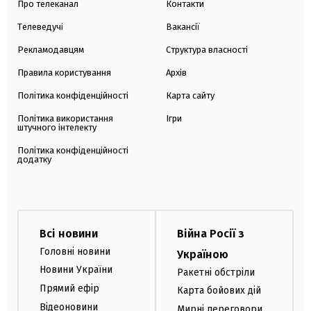
Про телеканал
Контакти
Телеведучі
Вакансії
Рекламодавцям
Структура власності
Правила користування
Архів
Політика конфіденційності
Карта сайту
Політика використання
Ігри
штучного інтелекту
Політика конфіденційності
додатку
Всі новини
Війна Росії з
Головні новини
Україною
Новини України
Ракетні обстріли
Прямий ефір
Карта бойових дій
Відеоновини
Мирні переговори