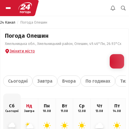
24 Канал
Погода Олешин
Погода Олешин
Хмельницька обл., Хмельницький район, Олешин, 49.46°Пн, 26.93°Сх
Змінити місто
Сьогодні
Завтра
Вчора
По годинах
Тиж
Сб
Нд
Пн
Вт
Ср
Чт
Пт
Сьогодні
Завтра
10.08
11.08
12.08
13.08
14.08