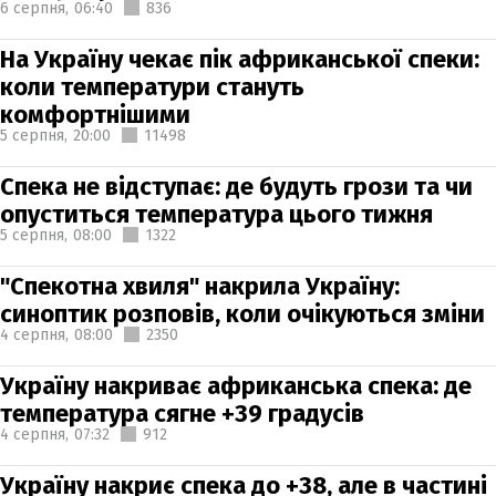
6 серпня,
06:40
836
На Україну чекає пік африканської спеки:
коли температури стануть
комфортнішими
5 серпня,
20:00
11498
Спека не відступає: де будуть грози та чи
опуститься температура цього тижня
5 серпня,
08:00
1322
"Спекотна хвиля" накрила Україну:
синоптик розповів, коли очікуються зміни
4 серпня,
08:00
2350
Україну накриває африканська спека: де
температура сягне +39 градусів
4 серпня,
07:32
912
Україну накриє спека до +38, але в частині