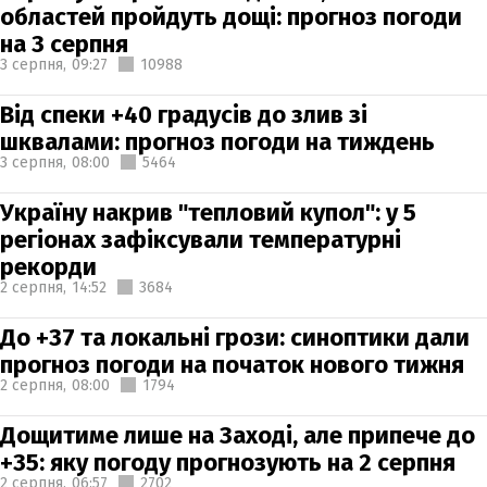
областей пройдуть дощі: прогноз погоди
на 3 серпня
3 серпня,
09:27
10988
Від спеки +40 градусів до злив зі
шквалами: прогноз погоди на тиждень
3 серпня,
08:00
5464
Україну накрив "тепловий купол": у 5
регіонах зафіксували температурні
рекорди
2 серпня,
14:52
3684
До +37 та локальні грози: синоптики дали
прогноз погоди на початок нового тижня
2 серпня,
08:00
1794
Дощитиме лише на Заході, але припече до
+35: яку погоду прогнозують на 2 серпня
2 серпня,
06:57
2702