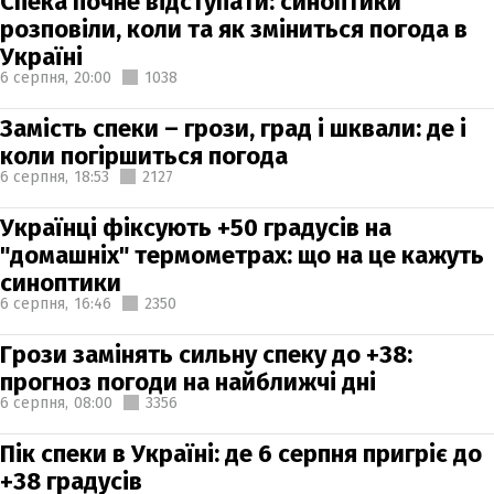
Спека почне відступати: синоптики
розповіли, коли та як зміниться погода в
Україні
6 серпня,
20:00
1038
Замість спеки – грози, град і шквали: де і
коли погіршиться погода
6 серпня,
18:53
2127
Українці фіксують +50 градусів на
"домашніх" термометрах: що на це кажуть
синоптики
6 серпня,
16:46
2350
Грози замінять сильну спеку до +38:
прогноз погоди на найближчі дні
6 серпня,
08:00
3356
Пік спеки в Україні: де 6 серпня пригріє до
+38 градусів