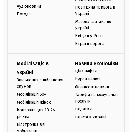
Аудіоновини
Повітряна тривога в
Україні
Погода
Масована атака по
Україні
Вибухи у Росії
Втрати ворога
Мобілізація в
Новини економіки
Ціна нафти
Україні
Курси валют
Звільнення з військової
служби
Фінансові новини
Мобілізація 50+
Тарифи на комунальні
послуги
Мобілізація жінок
Податки
Контракт для 18-24-
річних
Пенсія в Україні
Відстрочка від
мобілізації