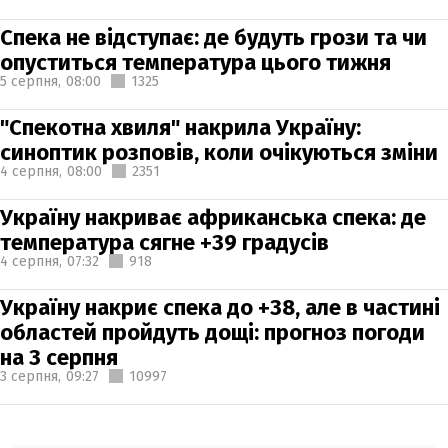
Спека не відступає: де будуть грози та чи
опуститься температура цього тижня
5 серпня,
08:00
1325
"Спекотна хвиля" накрила Україну:
синоптик розповів, коли очікуються зміни
4 серпня,
08:00
2351
Україну накриває африканська спека: де
температура сягне +39 градусів
4 серпня,
07:32
918
Україну накриє спека до +38, але в частині
областей пройдуть дощі: прогноз погоди
на 3 серпня
3 серпня,
09:27
10997