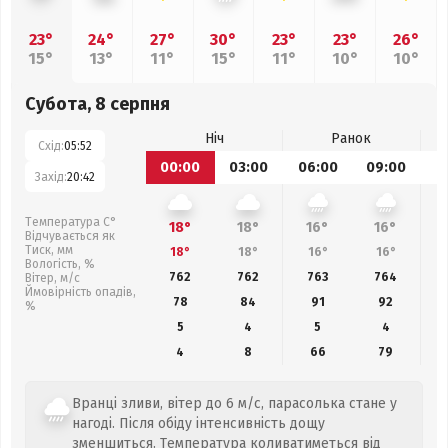
23°
24°
27°
30°
23°
23°
26°
15°
13°
11°
15°
11°
10°
10°
Субота, 8 серпня
Ніч
Ранок
Схід:
05:52
00:00
03:00
06:00
09:00
1
Захід:
20:42
Температура С°
18°
18°
16°
16°
Відчувається як
Тиск, мм
18°
18°
16°
16°
Вологість, %
762
762
763
764
Вітер, м/с
Ймовірність опадів,
78
84
91
92
%
5
4
5
4
4
8
66
79
Вранці зливи, вітер до 6 м/с, парасолька стане у
нагоді. Після обіду інтенсивність дощу
зменшиться. Температура коливатиметься від