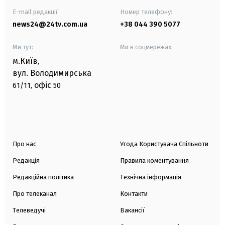
E-mail редакції
Номер телефону:
news24@24tv.com.ua
+38 044 390 5077
Ми тут:
Ми в соцмережах:
м.Київ
,
вул. Володимирська
офіс
61/11,
50
Про нас
Угода Користувача Спільноти
Редакція
Правила коментування
Редакційна політика
Технічна інформація
Про телеканал
Контакти
Телеведучі
Вакансії