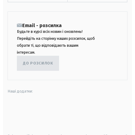
Email - розсилка
Будьте в курсі всіх новин і оновлень!
Перейдіть на сторінку наших розсилок, щоб
обрати ті, що відповідають вашим
інтересам.
ДО РОЗСИЛОК
Наші додатки:
android
apple
smart tv
samsung smart tv