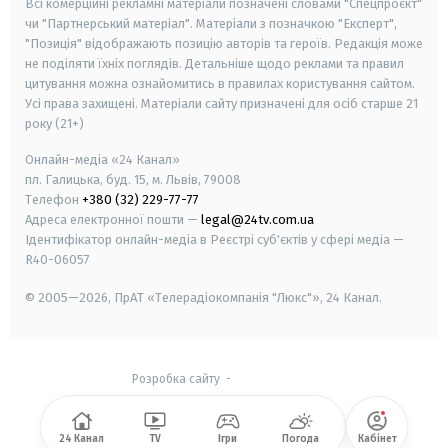
Всі комерційні рекламні матеріали позначені словами "Спецпроєкт"
чи "Партнерський матеріал". Матеріали з позначкою "Експерт",
"Позиція" відображають позицію авторів та героїв. Редакція може
не поділяти їхніх поглядів. Детальніше щодо реклами та правил
цитування можна ознайомитись в правилах користування сайтом.
Усі права захищені.
Матеріали сайту призначені для осіб старше
21
року (21+)
Онлайн-медіа «24 Канал»
пл. Галицька, буд. 15, м. Львів, 79008
Телефон
+380 (32) 229-77-77
Адреса електронної пошти —
legal@24tv.com.ua
Ідентифікатор онлайн-медіа в Реєстрі суб'єктів у сфері медіа —
R40-06057
© 2005—2026,
ПрАТ «Телерадіокомпанія "Люкс"», 24 Канал.
Розробка сайту
-
24 Канал
TV
Ігри
Погода
Кабінет