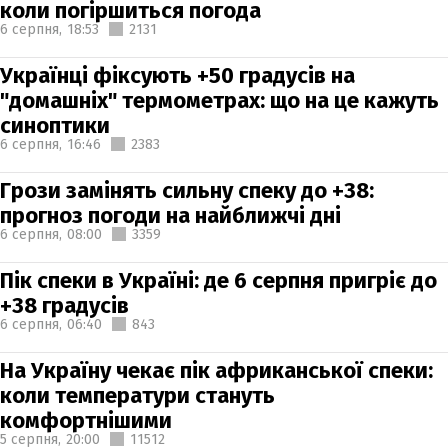
коли погіршиться погода
6 серпня,
18:53
2131
Українці фіксують +50 градусів на
"домашніх" термометрах: що на це кажуть
синоптики
6 серпня,
16:46
2383
Грози замінять сильну спеку до +38:
прогноз погоди на найближчі дні
6 серпня,
08:00
3359
Пік спеки в Україні: де 6 серпня пригріє до
+38 градусів
6 серпня,
06:40
843
На Україну чекає пік африканської спеки:
коли температури стануть
комфортнішими
5 серпня,
20:00
11512