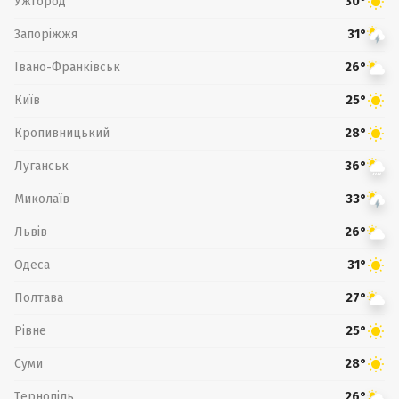
Ужгород
30°
Запоріжжя
31°
Івано-Франківськ
26°
Київ
25°
Кропивницький
28°
Луганськ
36°
Миколаїв
33°
Львів
26°
Одеса
31°
Полтава
27°
Рівне
25°
Суми
28°
Тернопіль
26°