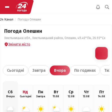
24 Канал
Погода Олешин
Погода Олешин
Хмельницька обл., Хмельницький район, Олешин, 49.46°Пн, 26.93°Сх
Змінити місто
Сьогодні
Завтра
Вчора
По годинах
Тиж
Сб
Нд
Пн
Вт
Ср
Чт
Пт
Вчора
Сьогодні
Завтра
11.08
12.08
13.08
14.08