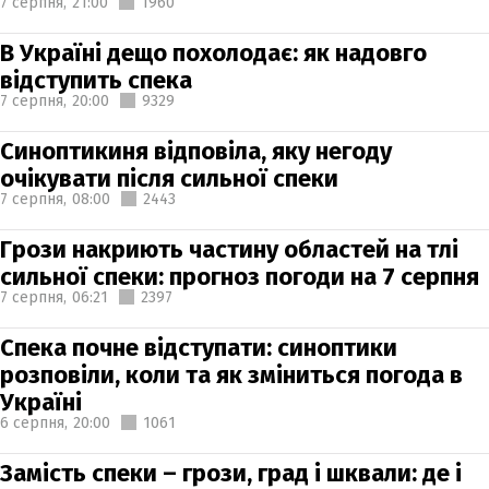
7 серпня,
21:00
1960
В Україні дещо похолодає: як надовго
відступить спека
7 серпня,
20:00
9329
Синоптикиня відповіла, яку негоду
очікувати після сильної спеки
7 серпня,
08:00
2443
Грози накриють частину областей на тлі
сильної спеки: прогноз погоди на 7 серпня
7 серпня,
06:21
2397
Спека почне відступати: синоптики
розповіли, коли та як зміниться погода в
Україні
6 серпня,
20:00
1061
Замість спеки – грози, град і шквали: де і