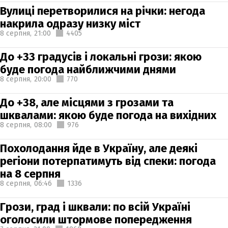
Вулиці перетворилися на річки: негода
накрила одразу низку міст
8 серпня,
21:00
4405
До +33 градусів і локальні грози: якою
буде погода найближчими днями
8 серпня,
20:00
770
До +38, але місцями з грозами та
шквалами: якою буде погода на вихідних
8 серпня,
08:00
976
Похолодання йде в Україну, але деякі
регіони потерпатимуть від спеки: погода
на 8 серпня
8 серпня,
06:46
1336
Грози, град і шквали: по всій Україні
оголосили штормове попередження