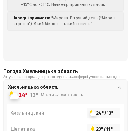
+15°C до +23°C. Надвечір припиниться дощ.
Народні прикмети:
"Мирона. Вітряний день ("Мирон-
вітрогон"). Який Мирон — такий і січень."
Погода Хмельницька
область
Актуальна інформація про погоду та атмосферні умови на сьогодні
Хмельницька
область
24°
13°
Мінлива хмарність
Хмельницький
24°
/
13°
Шепетівка
23°
/
11°