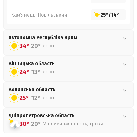
Кам’янець-Подільський
25°
/
14°
Автономна Республіка Крим
34°
20°
Ясно
Вінницька
область
24°
13°
Ясно
Волинська
область
25°
12°
Ясно
Дніпропетровська
область
30°
20°
Мінлива хмарність, грози