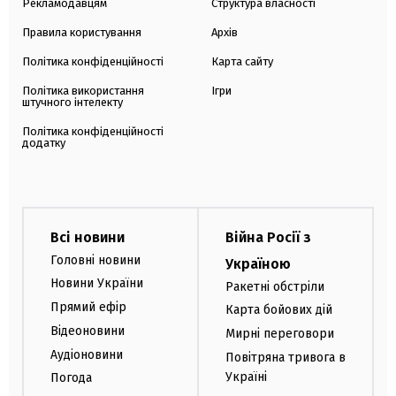
Рекламодавцям
Структура власності
Правила користування
Архів
Політика конфіденційності
Карта сайту
Політика використання
Ігри
штучного інтелекту
Політика конфіденційності
додатку
Всі новини
Війна Росії з
Головні новини
Україною
Новини України
Ракетні обстріли
Прямий ефір
Карта бойових дій
Відеоновини
Мирні переговори
Аудіоновини
Повітряна тривога в
Україні
Погода