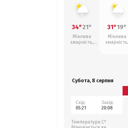
34°
21°
31°
19°
Мінлива
Мінлива
хмарність,
хмарність
слабкий дощ
зливи
Субота, 8 серпня
Схід:
Захід:
05:21
20:08
Температура С°
Відчувається як