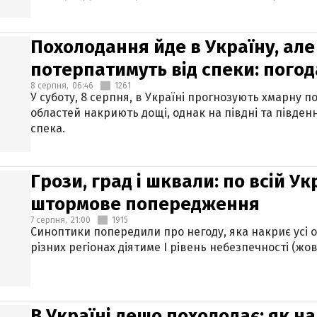
Похолодання йде в Україну, але
потерпатимуть від спеки: погод
8 серпня,
06:46
1261
У суботу, 8 серпня, в Україні прогнозують хмарну п
областей накриють дощі, однак на півдні та півден
спека.
Грози, град і шквали: по всій У
штормове попередження
7 серпня,
21:00
1915
Синоптики попередили про негоду, яка накриє усі об
різних регіонах діятиме І рівень небезпечності (жов
В Україні дещо похолодає: як н