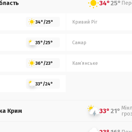
34°
25°
бласть
Пер
34°
/
25°
Кривий Ріг
35°
/
25°
Самар
36°
/
23°
Кам’янське
33°
/
24°
Мін
33°
21°
ка Крим
гро