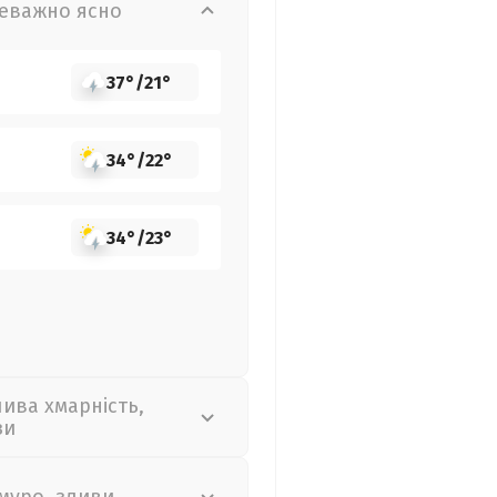
еважно ясно
37°
/
21°
34°
/
22°
34°
/
23°
лива хмарність,
зи