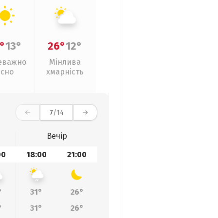
°
13°
26°
12°
еважно
Мінлива
ясно
хмарність
7
/14
Вечір
00
18:00
21:00
°
31°
26°
°
31°
26°