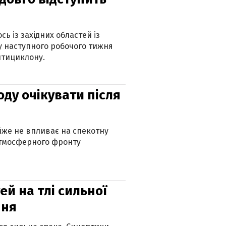
ь із західних областей із
 наступного робочого тижня
нтициклону.
оду очікувати після
айже не впливає на спекотну
атмосферного фронту
й на тлі сильної
пня