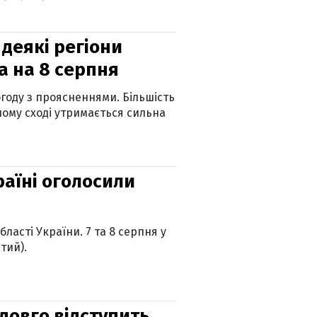
 деякі регіони
а на 8 серпня
огоду з проясненнями. Більшість
ному сході утримається сильна
країні оголосили
ласті України. 7 та 8 серпня у
тий).
адовго відступить