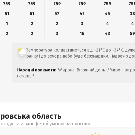
759
759
759
759
759
75
51
61
57
47
45
38
1
2
2
3
4
4
2
2
3
16
43
59
Температура коливатиметься від +21°C до +34°C, дуже 
ранку і до вечора небо буде безхмарним. Надвечір д
Народні прикмети:
"Мирона. Вітряний день ("Мирон-вітро
і січень."
тровська
область
огоду та атмосферні умови на сьогодні