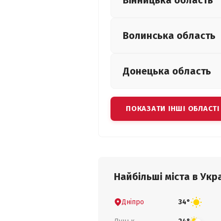
Вінницька
область
Волинська
область
Донецька
область
ПОКАЗАТИ ІНШІ ОБЛАСТІ
Найбільші міста в Укра
Дніпро
34°