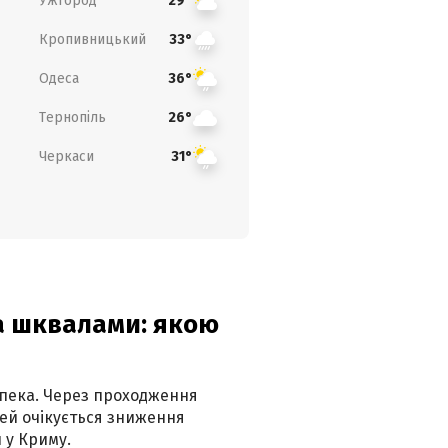
Ужгород
29°
Кропивницький
33°
Одеса
36°
Тернопіль
26°
Черкаси
31°
та шквалами: якою
спека. Через проходження
ей очікується зниження
 у Криму.