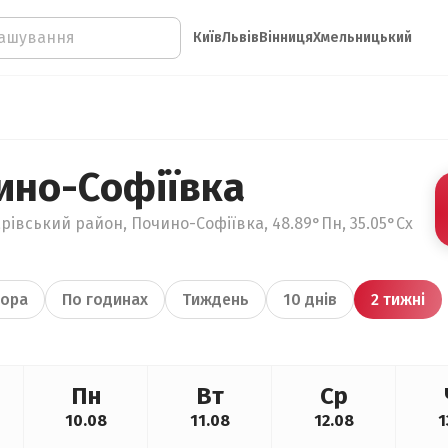
Київ
Львів
Вінниця
Хмельницький
ино-Софіївка
рівський район, Почино-Софіївка, 48.89°Пн, 35.05°Сх
ора
По годинах
Тиждень
10 днів
2 тижні
Пн
Вт
Ср
10.08
11.08
12.08
1