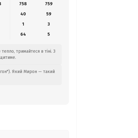
8
758
759
40
59
1
3
64
5
тепло, тримайтеся в тіні. З
ощитиме.
гон"). Який Мирон — такий