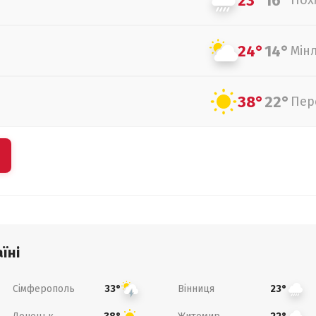
23°
16°
Пох
24°
14°
Мін
38°
22°
Пер
їні
Сімферополь
Вінниця
33°
23°