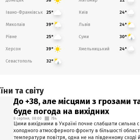
Донецьк
Житомир
38°
22°
Івано-Франківськ
Київ
25°
24°
Миколаїв
Львів
39°
24°
Рівне
Суми
25°
30°
Херсон
Хмельницький
39°
24°
Севастополь
32°
ни та світу
До +38, але місцями з грозами 
буде погода на вихідних
8 серпня,
08:00
784
Цими вихідними в Україні почне слабшати сильна 
холодного атмосферного фронту в більшості област
температури повітря, одна не на південному сході й