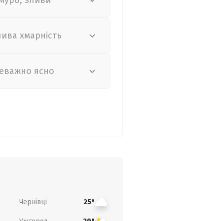
муро, зливи
лива хмарність
еважно ясно
Чернівці
25°