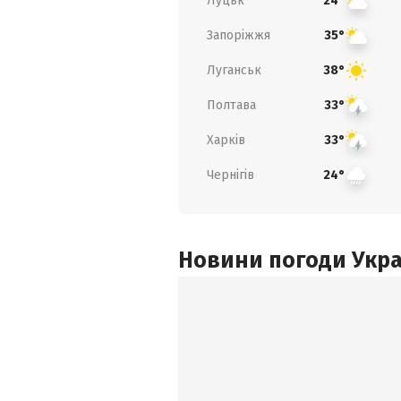
Луцьк
24°
Запоріжжя
35°
Луганськ
38°
Полтава
33°
Харків
33°
Чернігів
24°
Новини погоди Украї