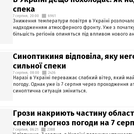
спека
7 серпня,
20:00
6961
Зниження температури повітря в Україні розпочалос
надходженням атмосферного фронту. Уже з початку
більшість регіонів опиняться під впливом нового а
Синоптикиня відповіла, яку нег
сильної спеки
7 серпня,
08:00
2436
Наразі в Україні переважає слабкий вітер, який м
погоду. Однак уже із 7 серпня через проходження 
синоптична ситуація зміниться.
Грози накриють частину областе
спеки: прогноз погоди на 7 сер
7 серпня,
06:21
2388