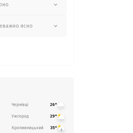
рно
еважно ясно
Чернівці
26°
Ужгород
29°
Кропивницький
35°