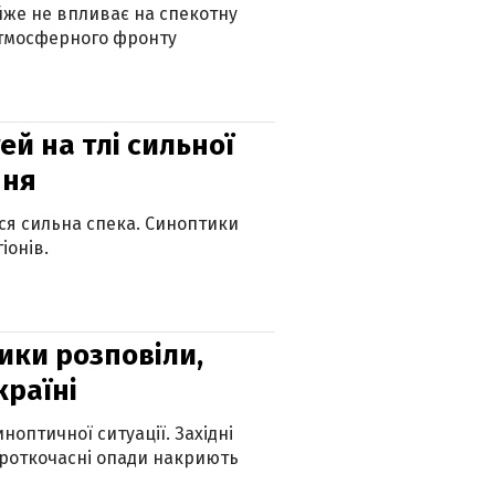
айже не впливає на спекотну
атмосферного фронту
й на тлі сильної
пня
ься сильна спека. Синоптики
іонів.
ики розповіли,
країні
оптичної ситуації. Західні
ороткочасні опади накриють