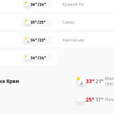
36°
/
24°
Кривий Ріг
35°
/
25°
Самар
34°
/
23°
Кам’янське
34°
/
24°
Мін
33°
21°
ка Крим
гро
25°
17°
Пох