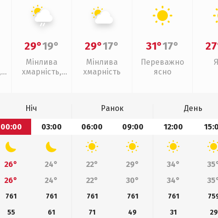
29°
19°
29°
17°
31°
17°
27
Мінлива
Мінлива
Переважно
,
хмарність,
хмарність
ясно
слабкий дощ
Ніч
Ранок
День
00:00
03:00
06:00
09:00
12:00
15:
26°
24°
22°
29°
34°
35
26°
24°
22°
30°
34°
35
761
761
761
761
761
75
55
61
71
49
31
29