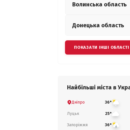
Волинська
область
Донецька
область
ПОКАЗАТИ ІНШІ ОБЛАСТІ
Найбільші міста в Укра
Дніпро
36°
Луцьк
25°
Запоріжжя
36°