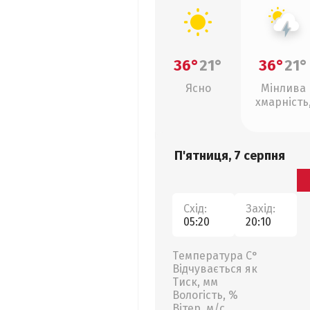
36°
21°
36°
21°
Ясно
Мінлива
хмарність
грози
П'ятниця, 7 серпня
Схід:
Захід:
05:20
20:10
Температура С°
Відчувається як
Тиск, мм
Вологість, %
Вітер, м/с