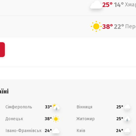
25°
14°
Хма
38°
22°
Пер
їні
Сімферополь
Вінниця
33°
25°
Донецьк
Житомир
38°
25°
Івано-Франківськ
Київ
24°
24°