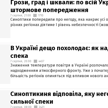
Грози, град і шквали: по всій У
штормове попередження
7 серпня,
21:00
1710
Синоптики попередили про негоду, яка накриє усі об
різних регіонах діятиме І рівень небезпечності (жов
В Україні дещо похолодає: як н
спека
7 серпня,
20:00
4457
Зниження температури повітря в Україні розпочалос
надходженням атмосферного фронту. Уже з початку
більшість регіонів опиняться під впливом нового а
Синоптикиня відповіла, яку нег
сильної спеки
7 серпня,
08:00
2431