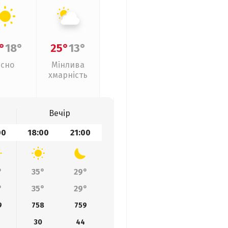
°
18°
25°
13°
Ясно
Мінлива
хмарність
Вечір
00
18:00
21:00
°
35°
29°
°
35°
29°
9
758
759
30
44