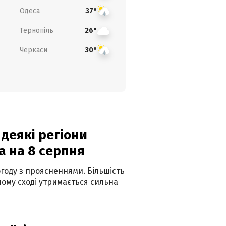
Одеса
37°
Тернопіль
26°
Черкаси
30°
 деякі регіони
а на 8 серпня
огоду з проясненнями. Більшість
ному сході утримається сильна