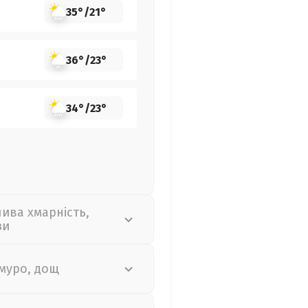
35°
/
21°
36°
/
23°
34°
/
23°
лива хмарність,
зи
муро, дощ