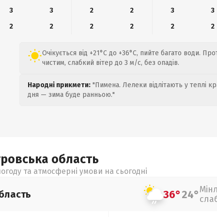
3
3
2
2
3
3
2
2
2
2
2
2
Очікується від +21°C до +36°C, пийте багато води. Пр
чистим, слабкий вітер до 3 м/с, без опадів.
Народні прикмети:
"Пимена. Лелеки відлітають у теплі кр
дня — зима буде ранньою."
тровська
область
огоду та атмосферні умови на сьогодні
Мін
36°
24°
бласть
сла