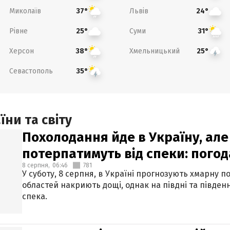
Миколаїв
Львів
37°
24°
Рівне
Суми
25°
31°
Херсон
Хмельницький
38°
25°
Севастополь
35°
ни та світу
Похолодання йде в Україну, але
потерпатимуть від спеки: погод
8 серпня,
06:46
781
У суботу, 8 серпня, в Україні прогнозують хмарну п
областей накриють дощі, однак на півдні та півден
спека.