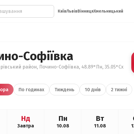
Київ
Львів
Вінниця
Хмельницький
ино-Софіївка
рівський район, Почино-Софіївка, 48.89°Пн, 35.05°Сх
ора
По годинах
Тиждень
10 днів
2 тижні
Нд
Пн
Вт
Завтра
10.08
11.08
1