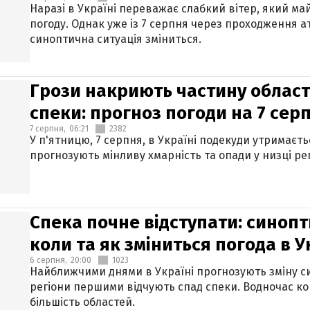
Наразі в Україні переважає слабкий вітер, який м
погоду. Однак уже із 7 серпня через проходження 
синоптична ситуація зміниться.
Грози накриють частину областе
спеки: прогноз погоди на 7 сер
7 серпня,
06:21
2382
У п'ятницю, 7 серпня, в Україні подекуди утримаєт
прогнозують мінливу хмарність та опади у низці рег
Спека почне відступати: синопт
коли та як зміниться погода в У
6 серпня,
20:00
1023
Найближчими днями в Україні прогнозують зміну син
регіони першими відчують спад спеки. Водночас к
більшість областей.