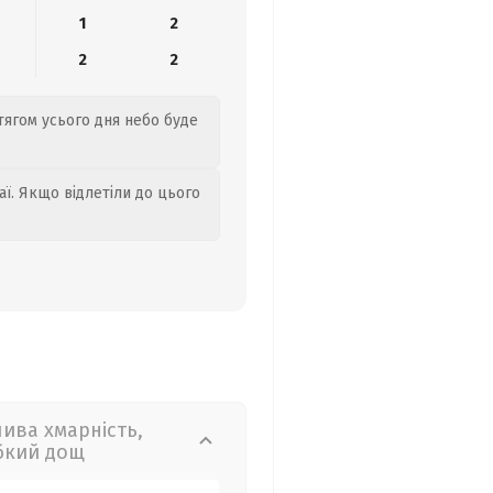
1
2
2
2
отягом усього дня небо буде
аї. Якщо відлетіли до цього
лива хмарність,
бкий дощ