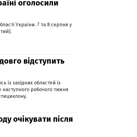
країні оголосили
ласті України. 7 та 8 серпня у
тий).
адовго відступить
ь із західних областей із
 наступного робочого тижня
нтициклону.
оду очікувати після