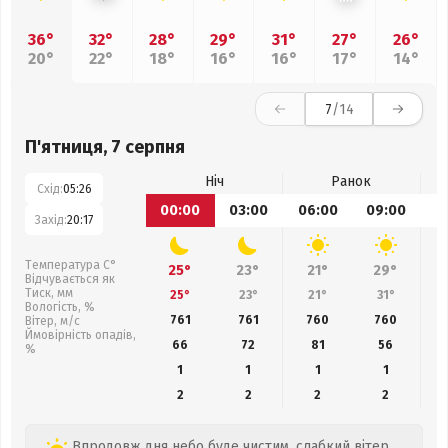
36°
32°
28°
29°
31°
27°
26°
20°
22°
18°
16°
16°
17°
14°
7
/14
П'ятниця, 7 серпня
Ніч
Ранок
Схід:
05:26
00:00
03:00
06:00
09:00
1
Захід:
20:17
Температура С°
25°
23°
21°
29°
Відчувається як
Тиск, мм
25°
23°
21°
31°
Вологість, %
761
761
760
760
Вітер, м/с
Ймовірність опадів,
66
72
81
56
%
1
1
1
1
2
2
2
2
Впродовж дня небо буде чистим, слабкий вітер