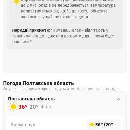
до 2 м/с, опадів не передбачається. Температура
коливатиметься від +20°C до +36°C, обмежте
активність у найспекотніші години.
Народні прикмети:
"Пимена. Лелеки відлітають у
теплі краї. Якщо відлетіли до цього дня — зима буде
ранньою."
Погода Полтавська
область
Актуальна інформація про погоду та атмосферні умови на сьогодні
Полтавська
область
36°
20°
Ясно
Кременчук
36°
/
20°