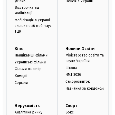
річних
Пенсія в Україні
Відстрочка від
мобілізації
Мобілізація в Україні:
скільки осіб мобілізує
ТЦК
Кіно
Новини Освіти
Найцікавіші фільми
Міністерство освіти та
науки України
Українські фільми
Школа
Фільми на вечір
НМТ 2026
Комедії
Саморозвиток
Серіали
Навчання за кордоном
Нерухомість
Спорт
Аналітика ринку
Бокс