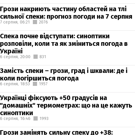
Грози накриють частину областей на тлі
сильної спеки: прогноз погоди на 7 серпня
7 серпня,
06:21
2076
Спека почне відступати: синоптики
розповіли, коли та як зміниться погода в
Україні
6 серпня,
20:00
831
Замість спеки – грози, град і шквали: де і
коли погіршиться погода
6 серпня,
18:53
1957
Українці фіксують +50 градусів на
"домашніх" термометрах: що на це кажуть
синоптики
6 серпня,
16:46
1993
Грози замінять сильну спеку до +38: