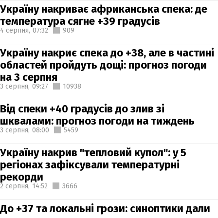
Україну накриває африканська спека: де
температура сягне +39 градусів
4 серпня,
07:32
909
Україну накриє спека до +38, але в частині
областей пройдуть дощі: прогноз погоди
на 3 серпня
3 серпня,
09:27
10938
Від спеки +40 градусів до злив зі
шквалами: прогноз погоди на тиждень
3 серпня,
08:00
5459
Україну накрив "тепловий купол": у 5
регіонах зафіксували температурні
рекорди
2 серпня,
14:52
3666
До +37 та локальні грози: синоптики дали