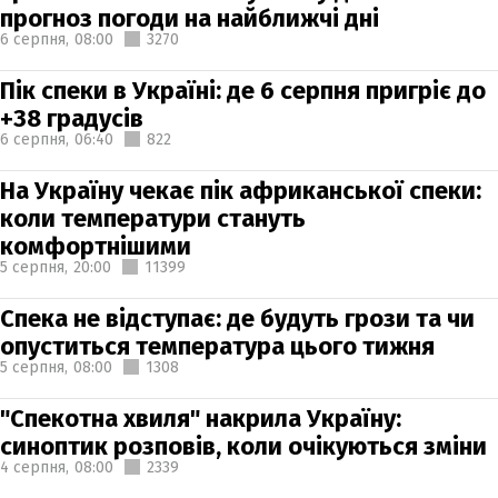
прогноз погоди на найближчі дні
6 серпня,
08:00
3270
Пік спеки в Україні: де 6 серпня пригріє до
+38 градусів
6 серпня,
06:40
822
На Україну чекає пік африканської спеки:
коли температури стануть
комфортнішими
5 серпня,
20:00
11399
Спека не відступає: де будуть грози та чи
опуститься температура цього тижня
5 серпня,
08:00
1308
"Спекотна хвиля" накрила Україну:
синоптик розповів, коли очікуються зміни
4 серпня,
08:00
2339