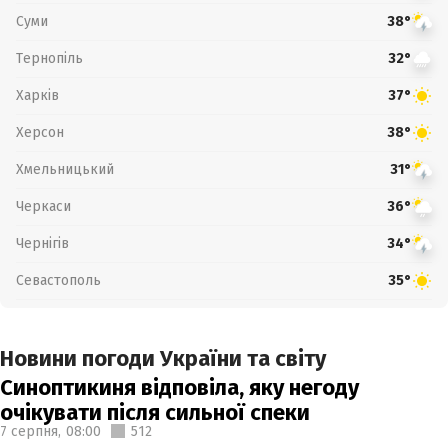
Суми
38°
Тернопіль
32°
Харків
37°
Херсон
38°
Хмельницький
31°
Черкаси
36°
Чернігів
34°
Севастополь
35°
Новини погоди України та світу
Синоптикиня відповіла, яку негоду
очікувати після сильної спеки
7 серпня,
08:00
512