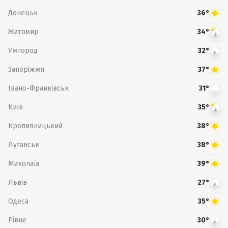
Донецьк
36°
Житомир
34°
Ужгород
32°
Запоріжжя
37°
Івано-Франківськ
31°
Київ
35°
Кропивницький
38°
Луганськ
38°
Миколаїв
39°
Львів
27°
Одеса
35°
Рівне
30°