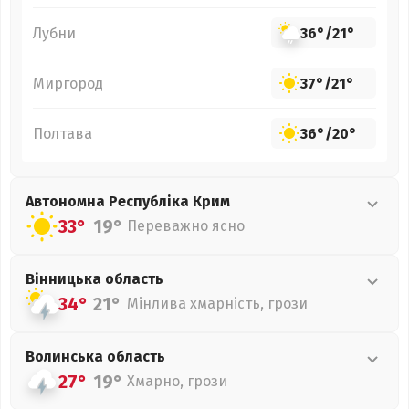
Лубни
36°
/
21°
Миргород
37°
/
21°
Полтава
36°
/
20°
Автономна Республіка Крим
33°
19°
Переважно ясно
Вінницька
область
34°
21°
Мінлива хмарність, грози
Волинська
область
27°
19°
Хмарно, грози