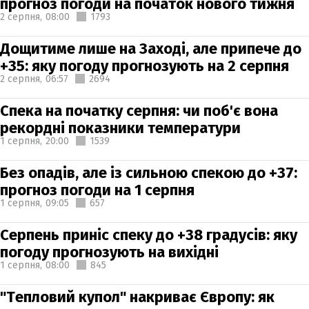
прогноз погоди на початок нового тижня
2 серпня,
08:00
1793
Дощитиме лише на Заході, але припече до
+35: яку погоду прогнозують на 2 серпня
2 серпня,
06:57
2694
Спека на початку серпня: чи поб'є вона
рекордні показники температури
1 серпня,
20:00
1539
Без опадів, але із сильною спекою до +37:
прогноз погоди на 1 серпня
1 серпня,
09:05
657
Серпень приніс спеку до +38 градусів: яку
погоду прогнозують на вихідні
1 серпня,
08:00
845
"Тепловий купол" накриває Європу: як