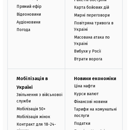
Прямий ефір
Карта бойових дій
Відеоновини
Мирні переговори
Аудіоновини
Повітряна тривога в
Україні
Погода
Масована атака по
Україні
Вибухи у Росії
Втрати ворога
Мобілізація в
Новини економіки
Ціна нафти
Україні
Курси валют
Звільнення з військової
служби
Фінансові новини
Мобілізація 50+
Тарифи на комунальні
послуги
Мобілізація жінок
Податки
Контракт для 18-24-