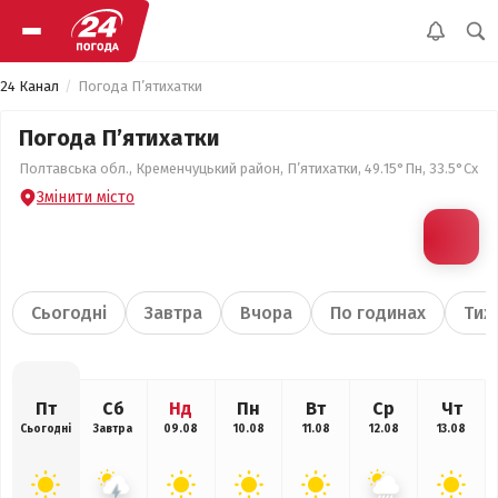
24 Канал
Погода П’ятихатки
Погода П’ятихатки
Полтавська обл., Кременчуцький район, П’ятихатки, 49.15°Пн, 33.5°Сх
Змінити місто
Сьогодні
Завтра
Вчора
По годинах
Тиж
Пт
Сб
Нд
Пн
Вт
Ср
Чт
Сьогодні
Завтра
09.08
10.08
11.08
12.08
13.08