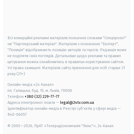
android
apple
smart tv
samsung smart tv
Всі комерційні рекламні матеріали позначені словами "Спецпроєкт"
чи "Партнерський матеріал". Матеріали з позначкою "Експерт",
"Позиція" відображають позицію авторів та героїв. Редакція може
не поділяти їхніх поглядів. Детальніше щодо реклами та правил
цитування можна ознайомитись в правилах користування сайтом.
Усі права захищені.
Матеріали сайту призначені для осіб старше
21
року (21+)
Онлайн-медіа «24 Канал»
пл. Галицька, буд. 15, м. Львів, 79008
Телефон
+380 (32) 229-77-77
Адреса електронної пошти —
legal@24tv.com.ua
Ідентифікатор онлайн-медіа в Реєстрі суб'єктів у сфері медіа —
R40-06057
© 2005—2026,
ПрАТ «Телерадіокомпанія "Люкс"», 24 Канал.