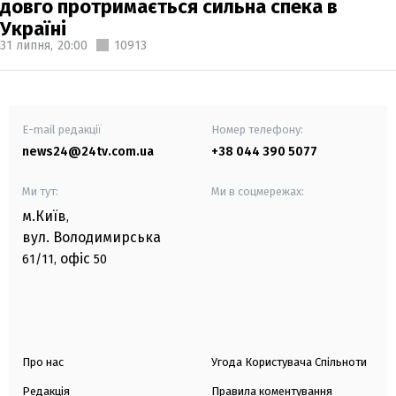
довго протримається сильна спека в
Україні
31 липня,
20:00
10913
E-mail редакції
Номер телефону:
news24@24tv.com.ua
+38 044 390 5077
Ми тут:
Ми в соцмережах:
м.Київ
,
вул. Володимирська
офіс
61/11,
50
Про нас
Угода Користувача Спільноти
Редакція
Правила коментування