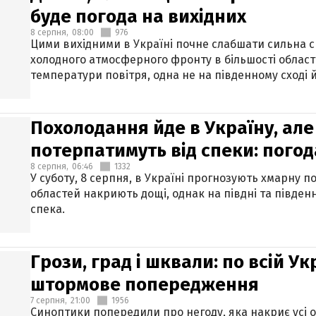
буде погода на вихідних
8 серпня,
08:00
976
Цими вихідними в Україні почне слабшати сильна 
холодного атмосферного фронту в більшості област
температури повітря, одна не на південному сході й
Похолодання йде в Україну, але
потерпатимуть від спеки: погод
8 серпня,
06:46
1332
У суботу, 8 серпня, в Україні прогнозують хмарну п
областей накриють дощі, однак на півдні та півден
спека.
Грози, град і шквали: по всій У
штормове попередження
7 серпня,
21:00
1956
Синоптики попередили про негоду, яка накриє усі об