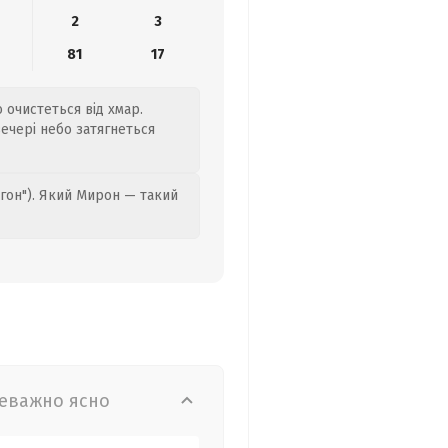
2
3
81
17
о очистеться від хмар.
вечері небо затягнеться
гон"). Який Мирон — такий
еважно ясно