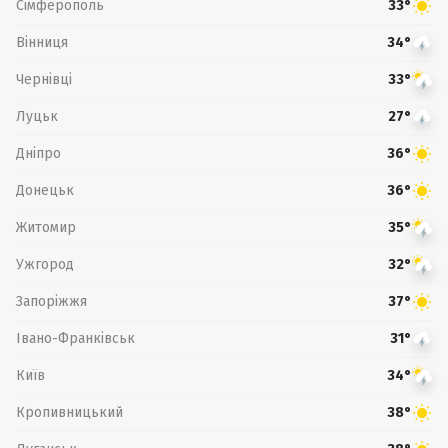
Сімферополь
33°
Вінниця
34°
Чернівці
33°
Луцьк
27°
Дніпро
36°
Донецьк
36°
Житомир
35°
Ужгород
32°
Запоріжжя
37°
Івано-Франківськ
31°
Київ
34°
Кропивницький
38°