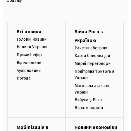
додатку
Всі новини
Війна Росії з
Головні новини
Україною
Новини України
Ракетні обстріли
Прямий ефір
Карта бойових дій
Відеоновини
Мирні переговори
Аудіоновини
Повітряна тривога в
Україні
Погода
Масована атака по
Україні
Вибухи у Росії
Втрати ворога
Мобілізація в
Новини економіки