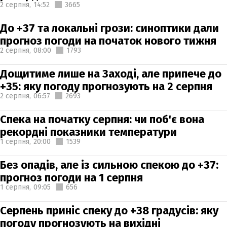
2 серпня,
14:52
3665
До +37 та локальні грози: синоптики дали
прогноз погоди на початок нового тижня
2 серпня,
08:00
1793
Дощитиме лише на Заході, але припече до
+35: яку погоду прогнозують на 2 серпня
2 серпня,
06:57
2693
Спека на початку серпня: чи поб'є вона
рекордні показники температури
1 серпня,
20:00
1539
Без опадів, але із сильною спекою до +37:
прогноз погоди на 1 серпня
1 серпня,
09:05
656
Серпень приніс спеку до +38 градусів: яку
погоду прогнозують на вихідні