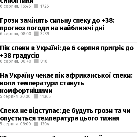
синоптики
6 серпня,
16:46
1726
Грози замінять сильну спеку до +38:
прогноз погоди на найближчі дні
6 серпня,
08:00
3239
Пік спеки в Україні: де 6 серпня пригріє до
+38 градусів
6 серпня,
06:40
816
На Україну чекає пік африканської спеки:
коли температури стануть
комфортнішими
5 серпня,
20:00
11365
Спека не відступає: де будуть грози та чи
опуститься температура цього тижня
5 серпня,
08:00
1304