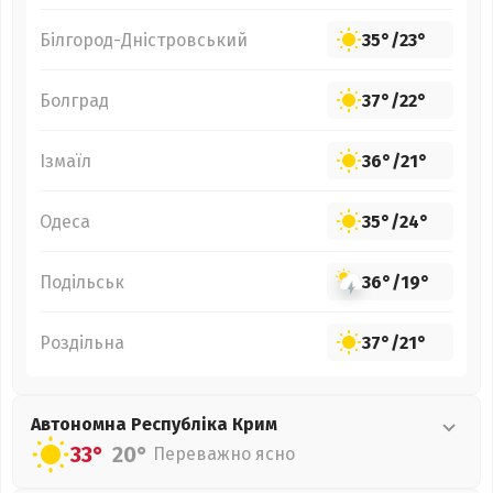
Білгород-Дністровський
35°
/
23°
Болград
37°
/
22°
Ізмаїл
36°
/
21°
Одеса
35°
/
24°
Подільськ
36°
/
19°
Роздільна
37°
/
21°
Автономна Республіка Крим
33°
20°
Переважно ясно