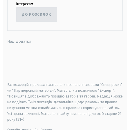
інтересам.
ДО РОЗСИЛОК
Наші додатки:
android
apple
smart tv
samsung smart tv
Всі комерційні рекламні матеріали позначені словами "Спецпроєкт"
чи "Партнерський матеріал". Матеріали з позначкою "Експерт",
"Позиція" відображають позицію авторів та героїв. Редакція може
не поділяти їхніх поглядів. Детальніше щодо реклами та правил
цитування можна ознайомитись в правилах користування сайтом.
Усі права захищені.
Матеріали сайту призначені для осіб старше
21
року (21+)
Онлайн-медіа «24 Канал»