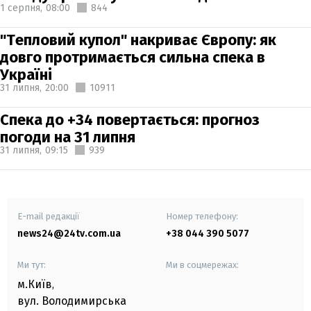
1 серпня,
08:00
844
"Тепловий купол" накриває Європу: як
довго протримається сильна спека в
Україні
31 липня,
20:00
10911
Спека до +34 повертається: прогноз
погоди на 31 липня
31 липня,
09:15
939
E-mail редакції
Номер телефону:
news24@24tv.com.ua
+38 044 390 5077
Ми тут:
Ми в соцмережах:
м.Київ
,
вул. Володимирська