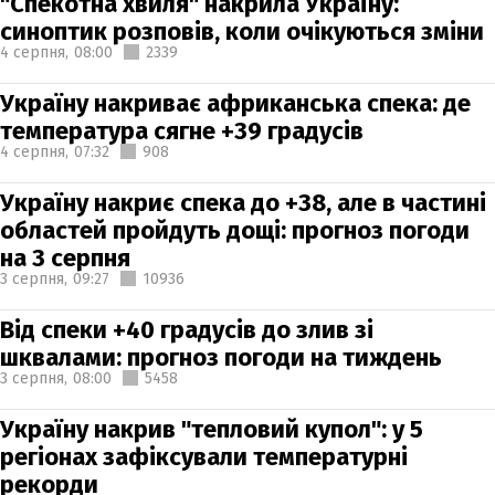
"Спекотна хвиля" накрила Україну:
синоптик розповів, коли очікуються зміни
4 серпня,
08:00
2339
Україну накриває африканська спека: де
температура сягне +39 градусів
4 серпня,
07:32
908
Україну накриє спека до +38, але в частині
областей пройдуть дощі: прогноз погоди
на 3 серпня
3 серпня,
09:27
10936
Від спеки +40 градусів до злив зі
шквалами: прогноз погоди на тиждень
3 серпня,
08:00
5458
Україну накрив "тепловий купол": у 5
регіонах зафіксували температурні
рекорди