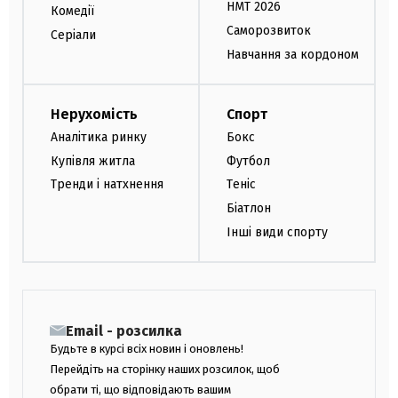
НМТ 2026
Комедії
Саморозвиток
Серіали
Навчання за кордоном
Нерухомість
Спорт
Аналітика ринку
Бокс
Купівля житла
Футбол
Тренди і натхнення
Теніс
Біатлон
Інші види спорту
Email - розсилка
Будьте в курсі всіх новин і оновлень!
Перейдіть на сторінку наших розсилок, щоб
обрати ті, що відповідають вашим