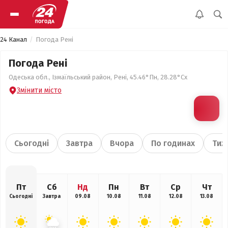
24 Канал
Погода Рені
Погода Рені
Одеська обл., Ізмаїльський район, Рені, 45.46°Пн, 28.28°Сх
Змінити місто
Сьогодні
Завтра
Вчора
По годинах
Тиж
Пт
Сб
Нд
Пн
Вт
Ср
Чт
Сьогодні
Завтра
09.08
10.08
11.08
12.08
13.08