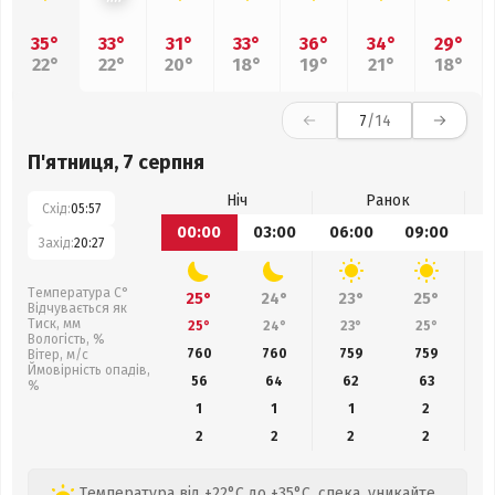
35°
33°
31°
33°
36°
34°
29°
22°
22°
20°
18°
19°
21°
18°
7
/14
П'ятниця, 7 серпня
Ніч
Ранок
Схід:
05:57
00:00
03:00
06:00
09:00
1
Захід:
20:27
Температура С°
25°
24°
23°
25°
Відчувається як
Тиск, мм
25°
24°
23°
25°
Вологість, %
760
760
759
759
Вітер, м/с
Ймовірність опадів,
56
64
62
63
%
1
1
1
2
2
2
2
2
Температура від +22°C до +35°C, спека, уникайте