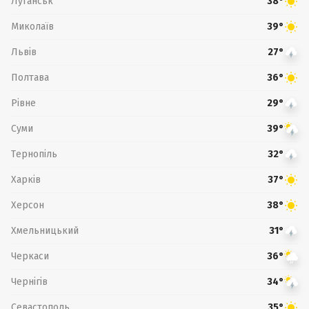
Луганськ
38°
Миколаїв
39°
Львів
27°
Полтава
36°
Рівне
29°
Суми
39°
Тернопіль
32°
Харків
37°
Херсон
38°
Хмельницький
31°
Черкаси
36°
Чернігів
34°
Севастополь
35°