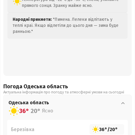
прямого сонця. Зранку майже ясно.
Народні прикмети:
"Пимена. Лелеки відлітають у
теплі краї. Якщо відлетіли до цього дня — зима буде
ранньою."
Погода Одеська
область
Актуальна інформація про погоду та атмосферні умови на сьогодні
Одеська
область
36°
20°
Ясно
Березівка
36°
/
20°