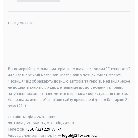
Наші додатки:
android
apple
smart tv
samsung smart tv
Всі комерційні рекламні матеріали позначені словами "Спецпроєкт"
чи "Партнерський матеріал". Матеріали з позначкою "Експерт",
"Позиція" відображають позицію авторів та героїв. Редакція може
не поділяти їхніх поглядів. Детальніше щодо реклами та правил
цитування можна ознайомитись в правилах користування сайтом.
Усі права захищені.
Матеріали сайту призначені для осіб старше
21
року (21+)
Онлайн-медіа «24 Канал»
пл. Галицька, буд. 15, м. Львів, 79008
Телефон
+380 (32) 229-77-77
Адреса електронної пошти —
legal@24tv.com.ua