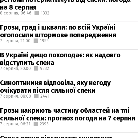
на 8 серпня
8 серпня,
06:46
1332
Грози, град і шквали: по всій Україні
оголосили штормове попередження
7 серпня,
21:00
1955
В Україні дещо похолодає: як надовго
відступить спека
7 серпня,
20:00
9232
Синоптикиня відповіла, яку негоду
очікувати після сильної спеки
7 серпня,
08:00
2441
Грози накриють частину областей на тлі
сильної спеки: прогноз погоди на 7 серпня
7 серпня,
06:21
2393