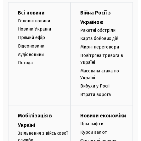
Всі новини
Війна Росії з
Головні новини
Україною
Новини України
Ракетні обстріли
Прямий ефір
Карта бойових дій
Відеоновини
Мирні переговори
Аудіоновини
Повітряна тривога в
Україні
Погода
Масована атака по
Україні
Вибухи у Росії
Втрати ворога
Мобілізація в
Новини економіки
Ціна нафти
Україні
Курси валют
Звільнення з військової
служби
Фінансові новини