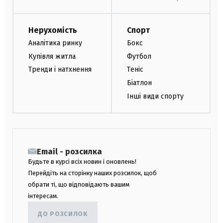
Нерухомість
Спорт
Аналітика ринку
Бокс
Купівля житла
Футбол
Тренди і натхнення
Теніс
Біатлон
Інші види спорту
Email - розсилка
Будьте в курсі всіх новин і оновлень!
Перейдіть на сторінку наших розсилок, щоб
обрати ті, що відповідають вашим
інтересам.
ДО РОЗСИЛОК