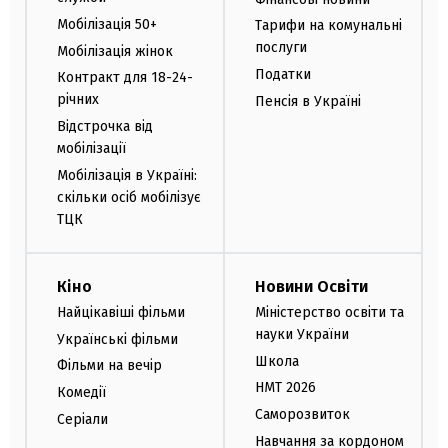
Мобілізація 50+
Тарифи на комунальні
послуги
Мобілізація жінок
Податки
Контракт для 18-24-
річних
Пенсія в Україні
Відстрочка від
мобілізації
Мобілізація в Україні:
скільки осіб мобілізує
ТЦК
Кіно
Новини Освіти
Найцікавіші фільми
Міністерство освіти та
науки України
Українські фільми
Школа
Фільми на вечір
НМТ 2026
Комедії
Саморозвиток
Серіали
Навчання за кордоном