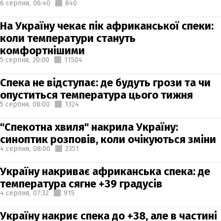
6 серпня,
06:40
840
На Україну чекає пік африканської спеки:
коли температури стануть
комфортнішими
5 серпня,
20:00
11504
Спека не відступає: де будуть грози та чи
опуститься температура цього тижня
5 серпня,
08:00
1324
"Спекотна хвиля" накрила Україну:
синоптик розповів, коли очікуються зміни
4 серпня,
08:00
2351
Україну накриває африканська спека: де
температура сягне +39 градусів
4 серпня,
07:32
915
Україну накриє спека до +38, але в частині