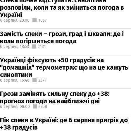
Спека почне відступати: синоптики
розповіли, коли та як зміниться погода в
Україні
6 серпня,
20:00
1057
Замість спеки – грози, град і шквали: де і
коли погіршиться погода
6 серпня,
18:53
2131
Українці фіксують +50 градусів на
"домашніх" термометрах: що на це кажуть
синоптики
6 серпня,
16:46
2371
Грози замінять сильну спеку до +38:
прогноз погоди на найближчі дні
6 серпня,
08:00
3358
Пік спеки в Україні: де 6 серпня пригріє до
+38 градусів