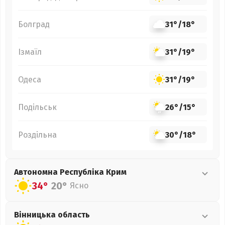
Болград
31°
/
18°
Ізмаїл
31°
/
19°
Одеса
31°
/
19°
Подільськ
26°
/
15°
Роздільна
30°
/
18°
Автономна Республіка Крим
34°
20°
Ясно
Вінницька
область