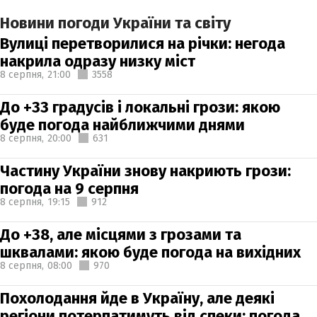
Новини погоди України та світу
Вулиці перетворилися на річки: негода
накрила одразу низку міст
8 серпня,
21:00
3558
До +33 градусів і локальні грози: якою
буде погода найближчими днями
8 серпня,
20:00
631
Частину України знову накриють грози:
погода на 9 серпня
8 серпня,
19:15
912
До +38, але місцями з грозами та
шквалами: якою буде погода на вихідних
8 серпня,
08:00
970
Похолодання йде в Україну, але деякі
регіони потерпатимуть від спеки: погода