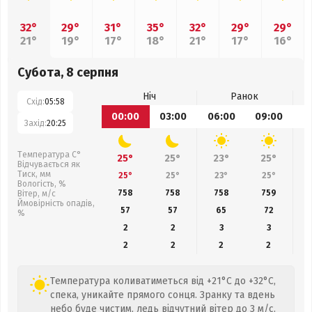
32°
29°
31°
35°
32°
29°
29°
21°
19°
17°
18°
21°
17°
16°
Субота, 8 серпня
Ніч
Ранок
Схід:
05:58
00:00
03:00
06:00
09:00
1
Захід:
20:25
Температура С°
25°
25°
23°
25°
Відчувається як
Тиск, мм
25°
25°
23°
25°
Вологість, %
758
758
758
759
Вітер, м/с
Ймовірність опадів,
57
57
65
72
%
2
2
3
3
2
2
2
2
Температура коливатиметься від +21°C до +32°C,
спека, уникайте прямого сонця. Зранку та вдень
небо буде чистим, ледь відчутний вітер до 3 м/с.