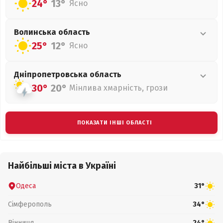
24°
13°
Ясно
Волинська
область
25°
12°
Ясно
Дніпропетровська
область
30°
20°
Мінлива хмарність, грози
ПОКАЗАТИ ІНШІ ОБЛАСТІ
Найбільші міста в Україні
Одеса
31°
Сімферополь
34°
Вінниця
24°