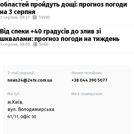
областей пройдуть дощі: прогноз погоди
на 3 серпня
3 серпня,
09:27
10995
Від спеки +40 градусів до злив зі
шквалами: прогноз погоди на тиждень
3 серпня,
08:00
5466
E-mail редакції
Номер телефону:
news24@24tv.com.ua
+38 044 390 5077
Ми тут:
Ми в соцмережах:
м.Київ
,
вул. Володимирська
офіс
61/11,
50