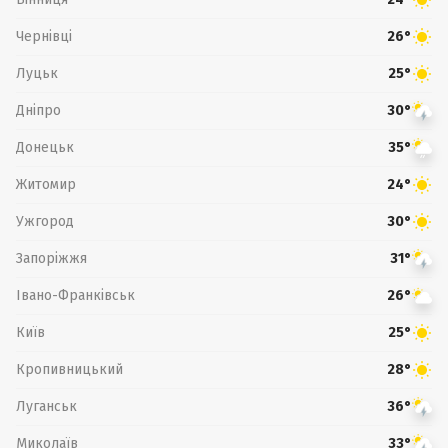
Чернівці
26°
Луцьк
25°
Дніпро
30°
Донецьк
35°
Житомир
24°
Ужгород
30°
Запоріжжя
31°
Івано-Франківськ
26°
Київ
25°
Кропивницький
28°
Луганськ
36°
Миколаїв
33°