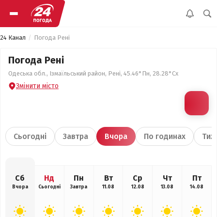
24 Канал
Погода Рені
Погода Рені
Одеська обл., Ізмаїльський район, Рені, 45.46°Пн, 28.28°Сх
Змінити місто
Сьогодні
Завтра
Вчора
По годинах
Тиж
Сб
Нд
Пн
Вт
Ср
Чт
Пт
Вчора
Сьогодні
Завтра
11.08
12.08
13.08
14.08