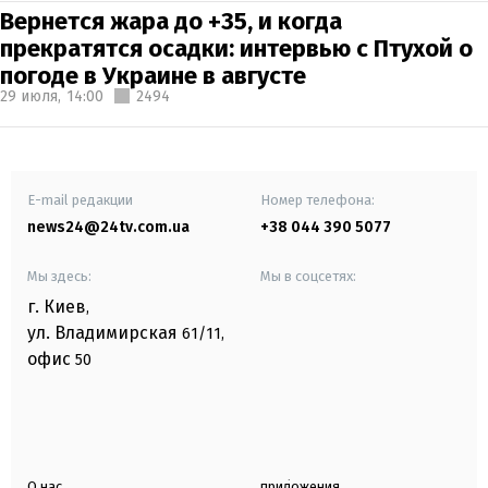
Вернется жара до +35, и когда
прекратятся осадки: интервью с Птухой о
погоде в Украине в августе
29 июля,
14:00
2494
E-mail редакции
Номер телефона:
news24@24tv.com.ua
+38 044 390 5077
Мы здесь:
Мы в соцсетях:
г. Киев
,
ул. Владимирская
61/11,
офис
50
О нас
приложения