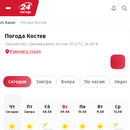
24 Канал
Погода Костев
Погода Костев
Сумская обл., Сумский район, Костев, 50.52°С, 34.66°В
Изменить город
Сегодня
Завтра
Вчера
По часам
Недел
Чт
Пт
Сб
Вс
Пн
Вт
Ср
Сегодня
Завтра
08.08
09.08
10.08
11.08
12.08