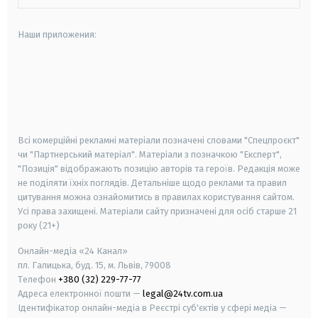
Наши приложения:
android
apple
smart tv
samsung smart tv
Всі комерційні рекламні матеріали позначені словами "Спецпроєкт"
чи "Партнерський матеріал". Матеріали з позначкою "Експерт",
"Позиція" відображають позицію авторів та героїв. Редакція може
не поділяти їхніх поглядів. Детальніше щодо реклами та правил
цитування можна ознайомитись в правилах користування сайтом.
Усі права захищені.
Матеріали сайту призначені для осіб старше
21
року (21+)
Онлайн-медіа «24 Канал»
пл. Галицька, буд. 15, м. Львів, 79008
Телефон
+380 (32) 229-77-77
Адреса електронної пошти —
legal@24tv.com.ua
Ідентифікатор онлайн-медіа в Реєстрі суб'єктів у сфері медіа —