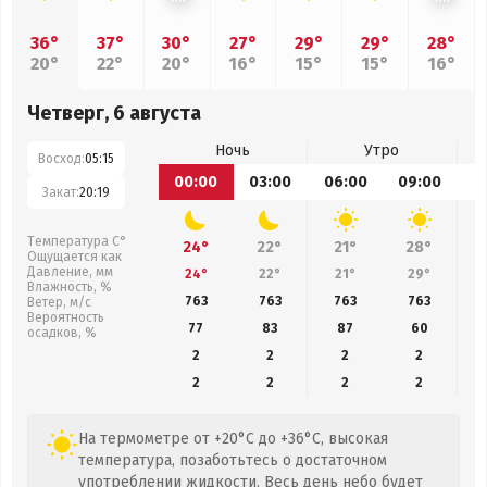
36°
37°
30°
27°
29°
29°
28°
20°
22°
20°
16°
15°
15°
16°
Четверг, 6 августа
Ночь
Утро
Восход:
05:15
00:00
03:00
06:00
09:00
1
Закат:
20:19
Температура С°
24°
22°
21°
28°
Ощущается как
Давление, мм
24°
22°
21°
29°
Влажность, %
763
763
763
763
Ветер, м/с
Вероятность
77
83
87
60
осадков, %
2
2
2
2
2
2
2
2
На термометре от +20°C до +36°C, высокая
температура, позаботьтесь о достаточном
употреблении жидкости. Весь день небо будет