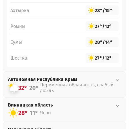
Ахтырка
28°
/
15°
Ромны
27°
/
12°
Сумы
28°
/
14°
Шостка
27°
/
12°
Автономная Республика Крым
Переменная облачность, слабый
32°
20°
дождь
Винницкая
область
28°
11°
Ясно