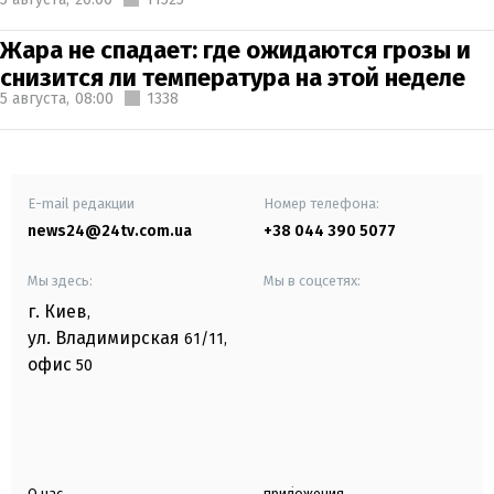
Жара не спадает: где ожидаются грозы и
снизится ли температура на этой неделе
5 августа,
08:00
1338
E-mail редакции
Номер телефона:
news24@24tv.com.ua
+38 044 390 5077
Мы здесь:
Мы в соцсетях:
г. Киев
,
ул. Владимирская
61/11,
офис
50
О нас
приложения