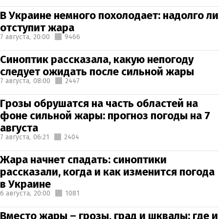
В Украине немного похолодает: надолго ли
отступит жара
7 августа,
20:00
9466
Синоптик рассказала, какую непогоду
следует ожидать после сильной жары
7 августа,
08:00
2447
Грозы обрушатся на часть областей на
фоне сильной жары: прогноз погоды на 7
августа
7 августа,
06:21
2404
Жара начнет спадать: синоптики
рассказали, когда и как изменится погода
в Украине
6 августа,
20:00
1081
Вместо жары – грозы, град и шквалы: где и