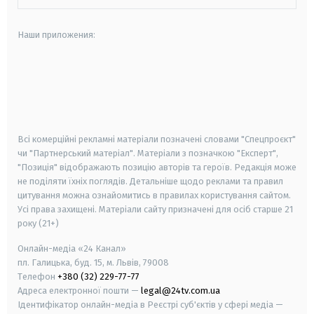
Наши приложения:
android
apple
smart tv
samsung smart tv
Всі комерційні рекламні матеріали позначені словами "Спецпроєкт"
чи "Партнерський матеріал". Матеріали з позначкою "Експерт",
"Позиція" відображають позицію авторів та героїв. Редакція може
не поділяти їхніх поглядів. Детальніше щодо реклами та правил
цитування можна ознайомитись в правилах користування сайтом.
Усі права захищені.
Матеріали сайту призначені для осіб старше
21
року (21+)
Онлайн-медіа «24 Канал»
пл. Галицька, буд. 15, м. Львів, 79008
Телефон
+380 (32) 229-77-77
Адреса електронної пошти —
legal@24tv.com.ua
Ідентифікатор онлайн-медіа в Реєстрі суб'єктів у сфері медіа —