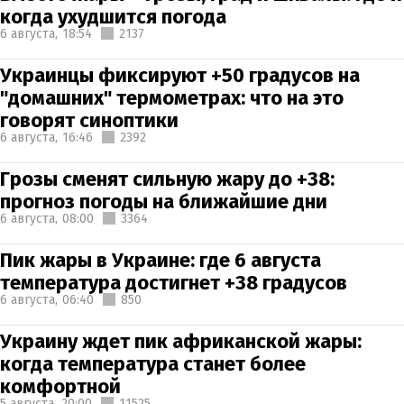
когда ухудшится погода
6 августа,
18:54
2137
Украинцы фиксируют +50 градусов на
"домашних" термометрах: что на это
говорят синоптики
6 августа,
16:46
2392
Грозы сменят сильную жару до +38:
прогноз погоды на ближайшие дни
6 августа,
08:00
3364
Пик жары в Украине: где 6 августа
температура достигнет +38 градусов
6 августа,
06:40
850
Украину ждет пик африканской жары:
когда температура станет более
комфортной
5 августа,
20:00
11525