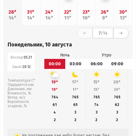
28°
31°
24°
22°
23°
26°
30°
14°
14°
14°
11°
10°
9°
13°
7
/14
Понедельник, 10 августа
Ночь
Утро
Восход:
05:21
00:00
03:00
06:00
09:00
1
Закат:
20:12
Температура С°
19°
17°
15°
20°
Ощущается как
Давление, мм
19°
17°
15°
20°
Влажность, %
764
765
765
765
Ветер, м/с
Вероятность
61
65
74
62
осадков, %
4
3
3
3
2
2
2
2
На протяжении дня небо будет чистым, без