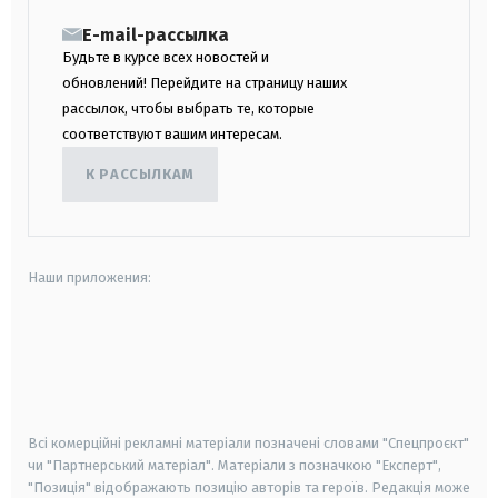
E-mail-рассылка
Будьте в курсе всех новостей и
обновлений! Перейдите на страницу наших
рассылок, чтобы выбрать те, которые
соответствуют вашим интересам.
К РАССЫЛКАМ
Наши приложения:
android
apple
smart tv
samsung smart tv
Всі комерційні рекламні матеріали позначені словами "Спецпроєкт"
чи "Партнерський матеріал". Матеріали з позначкою "Експерт",
"Позиція" відображають позицію авторів та героїв. Редакція може