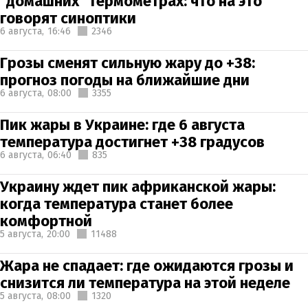
"домашних" термометрах: что на это
говорят синоптики
6 августа,
16:46
2346
Грозы сменят сильную жару до +38:
прогноз погоды на ближайшие дни
6 августа,
08:00
3355
Пик жары в Украине: где 6 августа
температура достигнет +38 градусов
6 августа,
06:40
835
Украину ждет пик африканской жары:
когда температура станет более
комфортной
5 августа,
20:00
11488
Жара не спадает: где ожидаются грозы и
снизится ли температура на этой неделе
5 августа,
08:00
1320