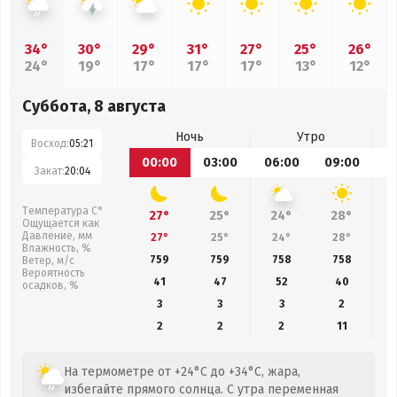
34°
30°
29°
31°
27°
25°
26°
24°
19°
17°
17°
17°
13°
12°
Суббота, 8 августа
Ночь
Утро
Восход:
05:21
00:00
03:00
06:00
09:00
1
Закат:
20:04
Температура С°
27°
25°
24°
28°
Ощущается как
Давление, мм
27°
25°
24°
28°
Влажность, %
759
759
758
758
Ветер, м/с
Вероятность
41
47
52
40
осадков, %
3
3
3
2
2
2
2
11
На термометре от +24°C до +34°C, жара,
избегайте прямого солнца. С утра переменная