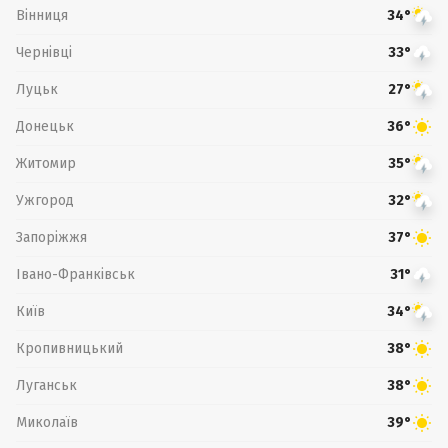
Вінниця
34°
Чернівці
33°
Луцьк
27°
Донецьк
36°
Житомир
35°
Ужгород
32°
Запоріжжя
37°
Івано-Франківськ
31°
Київ
34°
Кропивницький
38°
Луганськ
38°
Миколаїв
39°