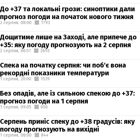
До +37 та локальні грози: синоптики дали
прогноз погоди на початок нового тижня
2 серпня,
08:00
1793
Дощитиме лише на Заході, але припече до
+35: яку погоду прогнозують на 2 серпня
2 серпня,
06:57
2693
Спека на початку серпня: чи поб'є вона
рекордні показники температури
1 серпня,
20:00
1539
Без опадів, але із сильною спекою до +37:
прогноз погоди на 1 серпня
1 серпня,
09:05
656
Серпень приніс спеку до +38 градусів: яку
погоду прогнозують на вихідні
1 серпня,
08:00
844