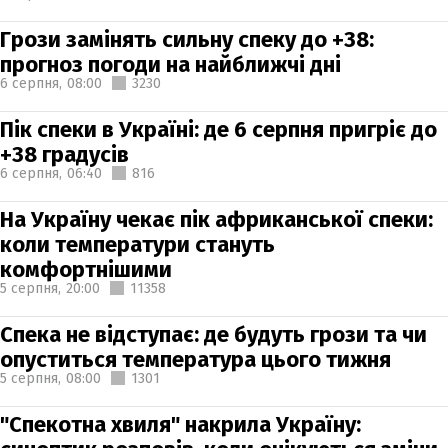
Грози замінять сильну спеку до +38:
прогноз погоди на найближчі дні
6 серпня,
08:00
3230
Пік спеки в Україні: де 6 серпня пригріє до
+38 градусів
6 серпня,
06:40
816
На Україну чекає пік африканської спеки:
коли температури стануть
комфортнішими
5 серпня,
20:00
11358
Спека не відступає: де будуть грози та чи
опуститься температура цього тижня
5 серпня,
08:00
1301
"Спекотна хвиля" накрила Україну: