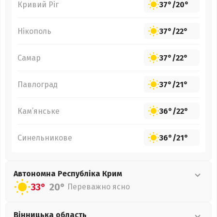
Кривий Ріг
37°
/
20°
Нікополь
37°
/
22°
Самар
37°
/
22°
Павлоград
37°
/
21°
Кам’янське
36°
/
22°
Синельникове
36°
/
21°
Автономна Республіка Крим
33°
20°
Переважно ясно
Вінницька
область