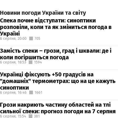
Новини погоди України та світу
Спека почне відступати: синоптики
розповіли, коли та як зміниться погода в
Україні
6 серпня,
20:00
705
Замість спеки – грози, град і шквали: де і
коли погіршиться погода
6 серпня,
18:53
1594
Українці фіксують +50 градусів на
"домашніх" термометрах: що на це кажуть
синоптики
6 серпня,
16:46
1661
Грози накриють частину областей на тлі
сильної спеки: прогноз погоди на 7 серпня
6 серпня,
15:54
381