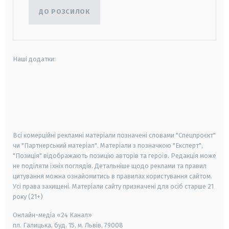
ДО РОЗСИЛОК
Наші додатки:
android
apple
smart tv
samsung smart tv
Всі комерційні рекламні матеріали позначені словами "Спецпроєкт"
чи "Партнерський матеріал". Матеріали з позначкою "Експерт",
"Позиція" відображають позицію авторів та героїв. Редакція може
не поділяти їхніх поглядів. Детальніше щодо реклами та правил
цитування можна ознайомитись в правилах користування сайтом.
Усі права захищені.
Матеріали сайту призначені для осіб старше
21
року (21+)
Онлайн-медіа «24 Канал»
пл. Галицька, буд. 15, м. Львів, 79008