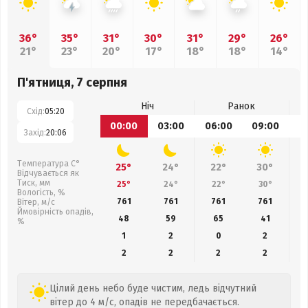
36°
35°
31°
30°
31°
29°
26°
21°
23°
20°
17°
18°
18°
14°
П'ятниця, 7 серпня
Ніч
Ранок
Схід:
05:20
00:00
03:00
06:00
09:00
1
Захід:
20:06
Температура С°
25°
24°
22°
30°
Відчувається як
Тиск, мм
25°
24°
22°
30°
Вологість, %
761
761
761
761
Вітер, м/с
Ймовірність опадів,
48
59
65
41
%
1
2
0
2
2
2
2
2
Цілий день небо буде чистим, ледь відчутний
вітер до 4 м/с, опадів не передбачається.