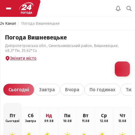
24 Канал
Погода Вишневецьке
Погода Вишневецьке
Дніпропетровська обл., Синельниківський район, Вишневецьке,
48.3°Пн, 35.62°Сх
Змінити місто
Сьогодні
Завтра
Вчора
По годинах
Тиж
Пт
Сб
Нд
Пн
Вт
Ср
Чт
Сьогодні
Завтра
09.08
10.08
11.08
12.08
13.08