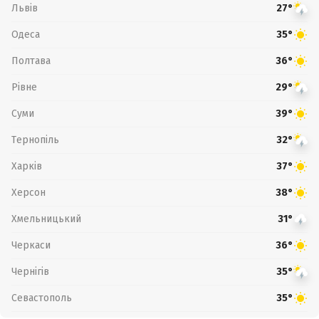
Львів
27°
Одеса
35°
Полтава
36°
Рівне
29°
Суми
39°
Тернопіль
32°
Харків
37°
Херсон
38°
Хмельницький
31°
Черкаси
36°
Чернігів
35°
Севастополь
35°