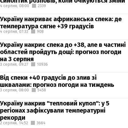
синоптик розповів, коли очікуються зміни
4 серпня,
08:00
2339
Україну накриває африканська спека: де
температура сягне +39 градусів
4 серпня,
07:32
908
Україну накриє спека до +38, але в частині
областей пройдуть дощі: прогноз погоди
на 3 серпня
3 серпня,
09:27
10936
Від спеки +40 градусів до злив зі
шквалами: прогноз погоди на тиждень
3 серпня,
08:00
5458
Україну накрив "тепловий купол": у 5
регіонах зафіксували температурні
рекорди
2 серпня,
14:52
3664