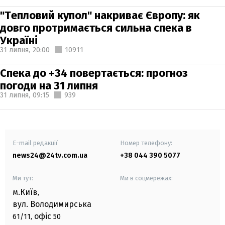
"Тепловий купол" накриває Європу: як
довго протримається сильна спека в
Україні
31 липня,
20:00
10911
Спека до +34 повертається: прогноз
погоди на 31 липня
31 липня,
09:15
939
E-mail редакції
Номер телефону:
news24@24tv.com.ua
+38 044 390 5077
Ми тут:
Ми в соцмережах:
м.Київ
,
вул. Володимирська
офіс
61/11,
50